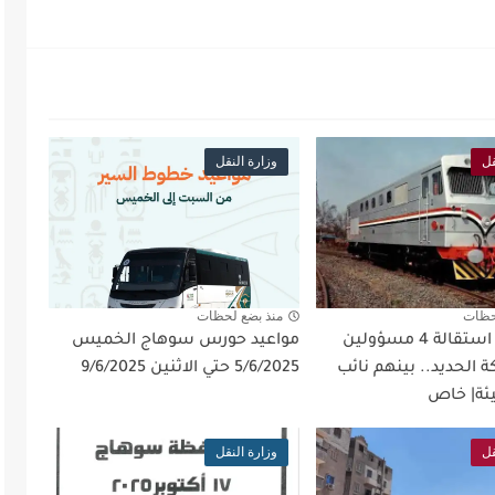
قل
وزارة النقل
حظات
منذ بضع لحظات
بالأسماء| استقالة 4 مسؤولين
مواعيد حورس سوهاج الخميس
ة الحديد.. بينهم نائب
5/6/2025 حتي الاثنين 9/6/2025
ئة| خاص
قل
وزارة النقل