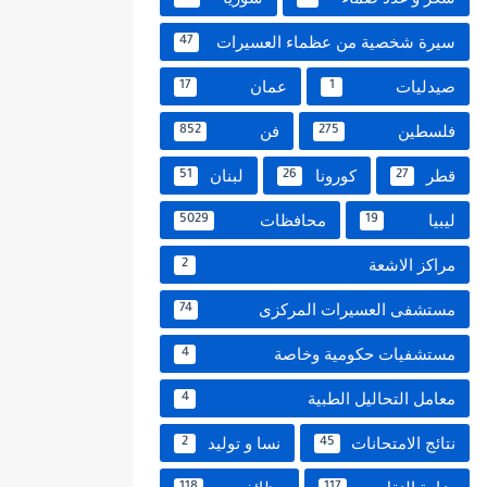
سيرة شخصية من عظماء العسيرات
47
صيدليات
عمان
17
1
فلسطين
فن
852
275
قطر
كورونا
لبنان
51
26
27
ليبيا
محافظات
5029
19
مراكز الاشعة
2
مستشفى العسيرات المركزى
74
مستشفيات حكومية وخاصة
4
معامل التحاليل الطبية
4
نتائج الامتحانات
نسا و توليد
2
45