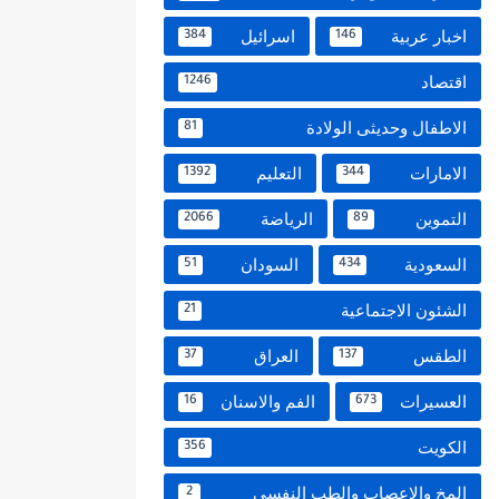
اخبار عربية
اسرائيل
384
146
اقتصاد
1246
الاطفال وحديثى الولادة
81
الامارات
التعليم
1392
344
التموين
الرياضة
2066
89
السعودية
السودان
51
434
الشئون الاجتماعية
21
الطقس
العراق
37
137
العسيرات
الفم والاسنان
16
673
الكويت
356
المخ والاعصاب والطب النفسي
2