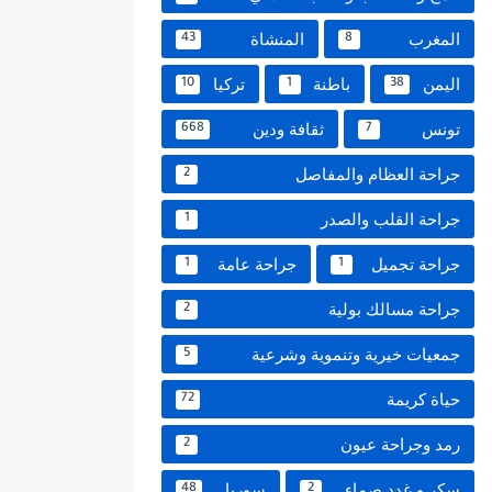
المغرب
المنشاة
43
8
اليمن
باطنة
تركيا
10
1
38
تونس
ثقافة ودين
668
7
جراحة العظام والمفاصل
2
جراحة القلب والصدر
1
جراحة تجميل
جراحة عامة
1
1
جراحة مسالك بولية
2
جمعيات خيرية وتنموية وشرعية
5
حياة كريمة
72
رمد وجراحة عيون
2
سكر و غدد صماء
سوريا
48
2