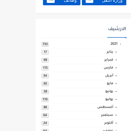
وزارة النقل
وظائف
118
117
الارشيف
2021
733
يناير
17
فبراير
68
مارس
115
أبريل
34
مايو
30
يونيو
38
يوليو
110
أغسطس
86
سبتمبر
64
أكتوبر
24