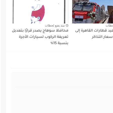
حظات
منذ بضع لحظات
د قطارات القاهرة إلى
محافظ سوهاج يصدر قرارًا بتعديل
عار التذاكر
تعريفة الركوب لسيارات الأجرة
بنسبة 15٪؜