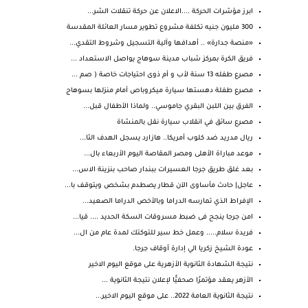
ابرز مؤشرات الحركة ....الاعلان عن حركة تنقلات الشر...
300 مليون جنيه تكلفة مشروع تطوير مسار العائلة المقدسة
«منصة جدارة» .. أهدافها وآلية التسجيل وشروط التقدي...
فريق الكرة بمركز شباب مدينة سوهاج يواصل الاستعداد ...
مصرع طفله 13 سنة لأب و أم ذوى احتياجات خاصة ( صم ...
مصرع طفلة دهستها سيارة ميكروباص أمام منزلها بسوهاج
الفرق بين اللبن البقري جاموسي.. ولماذا الأطفال قبل...
مصرع سائق في انقلاب سيارة نقل بالمنشاة
ريال مدريد ضد كلوب أمريكا.. هازارد يسجل الهدف الثا...
موعد مباراة الأهلى ومصر المقاصة اليوم الأربعاء بال...
بعد غلق طريق جرجا العسيرات ببندار صاحب بنزينة الاس...
عاجل| حادث مأساوى الآن قطار يصطدم بشخص ويتوقف با...
الإفراط الذي تمارسه الدراما وبالأخص الدراما الصعيد...
امن جرجا ينجح فى ضبط مسروقات السكة الحديد .... قيا...
فريدة سلام..... وعمل خط سير للتوكتك لمدة عام من ال...
عودة الشيخ زكريا الي إدارة أوقاف جرجا.
نتيجة الشهادة الثانوية الأزهرية على موقع اليوم الاخير
الأزهر يعقد مؤتمرًا صحفيًّا لإعلان نتيجة الثانوية ...
نتيجة الثانوية العامة 2022.. على موقع اليوم الاخير...