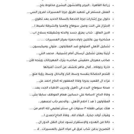
زراعة القاهرة : البرجر واللانشون البشري مخلوط بلح...
العمل مستمر في تمهيد طريق جرجا العسيرات لمرور السي...
دخول برج إشارات جرجا الخدمة بالسكة الحديد بعد تطوي...
الابتزاز علي النت وصل سوهاج والمنيا والشرطة نضبط ا...
الابن العاق.. شاب يمزق جسد والدته وشقيقته بسلاح اب...
مشاجرة بين عائلتين باولادحمزة بمركز العسيرات .... ...
تشكيل الأهلي المتوقع ضد المقاولون.. متولي وميكيسون...
أرتيتا يعلن تشكيل آرسنال أمام إشبيلية.. محمد النني...
صاحب مهرجان «مفيش صاحب» يترك المهرجانات ويتجه للأن...
«ذرة رجولة».. آمال ماهر تكشف عن أحدث أغنياتها
اقتحم الحضانة بنفسه وسط النار والدخان وسط رؤية منع...
عزاء ال القعيد بجرجا وفاة المغفور له الحاج احمد عل...
صحة سوهاج: البدء في تأهيل وتدريب الأطباء الجدد بعد...
وفاة الحاج /اسامة علي حسانين همام الموظف سابقا بش...
المقاولون ( هد ) احلام الأهلي ..والاحمر جاب لجمهور...
هتك عرض طفله ٣ سنوات في سنتر تعليمي لله الامر من ...
وفيات أولاد جبارة.. البقاء لله.. وفاة الحاج/حمدى ا...
حالة من الهدوء والإستقرار تسود لجان النقل الدور ال...
التصريح بدفن شاب غرق في مياه النيل بالعسيرات.. لا ...