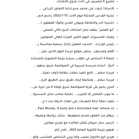
مصرع 6 مصريين في حادث مروع بالامارات
الأستاذ/ ثروت على محمد مدير إدارة التعاون الزراعي ...
نشرة القدس المحتلة ليوم الأحد (17-7-2022) راسم أحم...
(شجرة الدر والخلاطة وبيومي افتدى والوأد الفهلوى )...
"أبو الفضل" يتفقد لجان امتحانات الدور الثاني للصفي...
وفيات العسيرات اليوم خالص العزاء لأهالي المتوفين
رئيس الوزراء... السبت المقبل إجازة رسمية بمناسبة ر...
أقلام ومبدعون...يحتفى موقع جريدة اليوم الاخير، بمل...
إصابة 4 أشخاص في انقلاب سيارة بترعة الخضورة بالمنشاه
أخيرًا : انشاء مدرسة تجريبية في الصوامعة شرق بجهود...
فريدة سلام.... تتابع تنفيذ حملات نظافة بأولاد حمزة...
فريدة سلام.... ومتابعة إيجاد طريق بديل الطريق الرئ...
الحزن يخيم على قرية الصوامعة شرق لوفاة 4 من خيرة ش...
ما ينوب الضامن إلا الضرب.....إصابة صاحب محل اكسسوا...
تنفيذ حملة ازالة للتعديات علي املاك الدوله عدد ٤ ح...
Paul Moody: ‘A bully and a disturbed man’ whose co...
ريهام عبد الغفور تصدم جمهورها.. بشأن زواجها وعمرها...
باريس سان جيرمان يُعلن تعاقده مع نوردي موكيلي
ظهور نتيجة الثانوية العامة 2022.. خلال أيام
هيدى كرم «الجواز نصيب وأما ييجي الشخص المناسب والو...