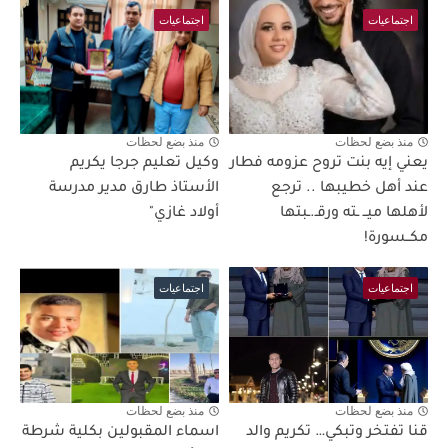
اجتماعيات
اجتماعيات
منذ بضع لحظات
منذ بضع لحظات
يعني إيه بنت تروح عزومه فطار
وكيل تعليم جرجا يكريم
عند أهل خطيبها .. ترجع
الأستاذ طارق مدير مدرسة
لأهلها ميــ ـته ورقـ.ـبتها
أولاد غازي"
مكــسورة!
اجتماعيات
اجتماعيات
منذ بضع لحظات
منذ بضع لحظات
قنا تفتخر وتبكي… تكريم والد
اسماء المقبولين بكلية شرطة