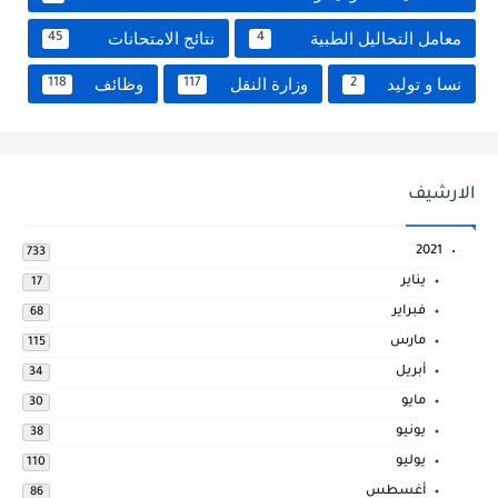
معامل التحاليل الطبية
نتائج الامتحانات
45
4
نسا و توليد
وزارة النقل
وظائف
118
117
2
الارشيف
2021
733
يناير
17
فبراير
68
مارس
115
أبريل
34
مايو
30
يونيو
38
يوليو
110
أغسطس
86