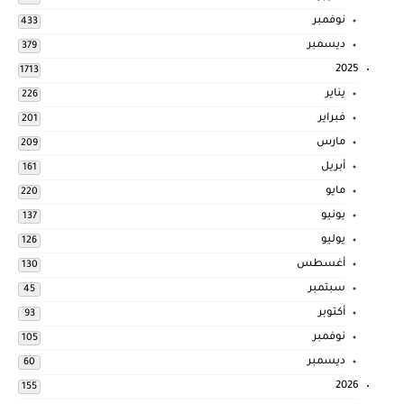
نوفمبر
433
ديسمبر
379
2025
1713
يناير
226
فبراير
201
مارس
209
أبريل
161
مايو
220
يونيو
137
يوليو
126
أغسطس
130
سبتمبر
45
أكتوبر
93
نوفمبر
105
ديسمبر
60
2026
155