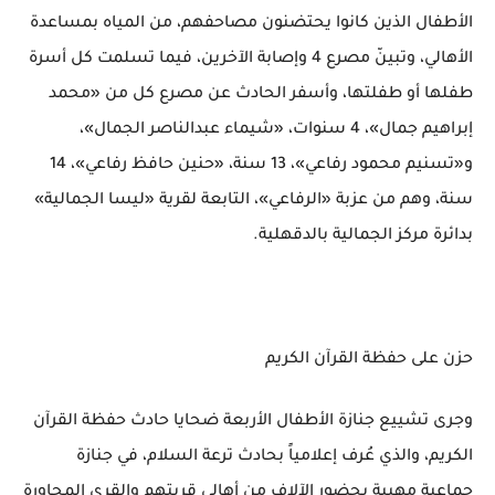
الأطفال الذين كانوا يحتضنون مصاحفهم، من المياه بمساعدة
الأهالي، وتبينّ مصرع 4 وإصابة الآخرين، فيما تسلمت كل أسرة
طفلها أو طفلتها، وأسفر الحادث عن مصرع كل من «محمد
إبراهيم جمال»، 4 سنوات، «شيماء عبدالناصر الجمال»،
و«تسنيم محمود رفاعي»، 13 سنة، «حنين حافظ رفاعي»، 14
سنة، وهم من عزبة «الرفاعي»، التابعة لقرية «ليسا الجمالية»
بدائرة مركز الجمالية بالدقهلية.
حزن على حفظة القرآن الكريم
وجرى تشييع جنازة الأطفال الأربعة ضحايا حادث حفظة القرآن
الكريم، والذي عُرف إعلامياً بحادث ترعة السلام، في جنازة
جماعية مهيبة بحضور الآلاف من أهالي قريتهم والقرى المجاورة