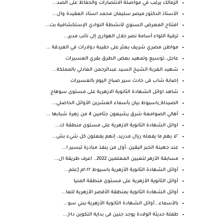
الزمالك يرغب في مواصلة الانتصارات والحفاظ على الصد...
الأستاذ الدكتور ميصر سليمان محمد استاذ العقيدة وال...
افتتاح المعرض السنوي لأنشطة النوادي الإستكشافية بت...
ترقية اللواء أسامة نصر جلال الهوارى إلى نائب مدير...
مواطن مصري شريف يعثر على حقيبة دولارات في الغردقة ...
عاجل..توسيع وتمهيد بعض الطرق بقري العسيرات
شهيد الغربة الشيخ السيد عبدالرحمن العادلي بالمملكة...
إصابة شاب فى حادث سير صباح اليوم بالعسيرات
شاهد اوائل الشهادة الثانوية الازهرية على مستوى سوهاج
الصيدلة_باسيوط بيان بأسماء العشرين الأوائل الحاصلي...
أهالي الصوامعة شرق يشيعون جثامين 4 من زهرة شبابها ...
اوائل الشهادة الثانوية الازهرية على مستوى منطقة ك...
"لا يهم ما يفعله ريال مدريد، إنهم يفعلون كل شيء بش...
عند جهينة الخبر اليقين..أول من ينفذ مبادرة تيسير ا...
مسابقة الأزهر لتعيين المعلمين 2022.. اعرف طريقة ال...
أوائل الشهادة الثانوية الأزهرية باسيوط ٢٠٢٢م [علم...
أوائل الثانوية الأزهرية على مستوى منطقة المنيا
أوائل الشهادة الثانوية بمنطقة الأقصر الأزهرية للعا...
بالأسماء...أوائل الشهادة الثانوية الأزهرية ببني سو...
طفلة حديثة الولادة يوجد جنين في بداية التكوين داخ...