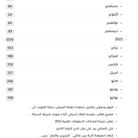
سبتمبر
64
أكتوبر
24
نوفمبر
64
ديسمبر
83
2022
5570
يناير
103
فبراير
180
مارس
210
أبريل
221
مايو
246
يونيو
187
يوليو
108
اليوم وصول جثامين شهداء لقمة العيش بدولة الكويت ال...
مصرع طالب دهسه قطار اسباني أثناء عبوره شريط السكة ...
إعلان نتيجة امتحانات الدبلومات الفنية 2022
علي الصافي يرد علي بيان نادي البلينا الآخير
إنهاء خصومة ثآرية بين عائلتي " الجزيرى والبلم " بس...