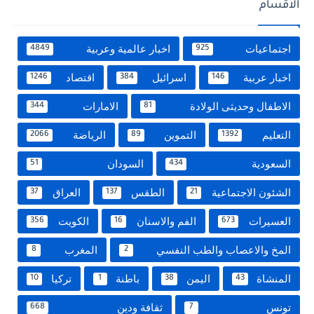
الاقسام
اجتماعيات
اخبار عالمية وعربية
4849
925
اخبار عربية
اسرائيل
اقتصاد
1246
384
146
الاطفال وحديثى الولادة
الامارات
344
81
التعليم
التموين
الرياضة
2066
89
1392
السعودية
السودان
51
434
الشئون الاجتماعية
الطقس
العراق
37
137
21
العسيرات
الفم والاسنان
الكويت
356
16
673
المخ والاعصاب والطب النفسي
المغرب
8
2
المنشاة
اليمن
باطنة
تركيا
10
1
38
43
تونس
ثقافة ودين
668
7