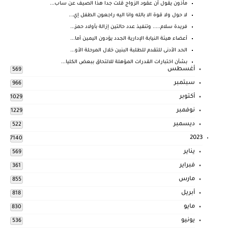
مأذون يقول أن عقود الزواج قلت جدا هذا الصيف عن ساب...
لا حول ولا قوة الا بالله وانا اليه راجعون الطفل إي...
فريدة سلام..... وتنفيذ عدد حالتين إزالة بأولاد حمز...
أعضاء هيئة النيابة الإدارية الجدد يؤدون اليمين أما...
الحد الأدنى للتقدم للطلبة البنين خلال المرحلة الأو...
بشأن اختبارات القدرات المؤهلة للالتحاق ببعض الكليا...
أغسطس
569
سبتمبر
966
أكتوبر
1029
نوفمبر
1229
ديسمبر
522
2023
7140
يناير
569
فبراير
361
مارس
855
أبريل
818
مايو
830
يونيو
536