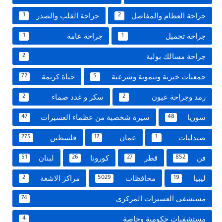
جراحة العظام والمفاصل
جراحة القلب والصدر
1
2
جراحة تجميل
جراحة عامة
1
1
جراحة مسالك بولية
2
جمعيات خيرية وتنموية وشرعية
حياة كريمة
72
5
رمد وجراحة عيون
سكر و غدد صماء
2
2
سوريا
سيرة شخصية من عظماء العسيرات
47
48
صيدليات
عمان
فلسطين
275
17
1
فن
قطر
كورونا
لبنان
51
26
27
852
ليبيا
محافظات
مراكز الاشعة
2
5029
19
مستشفى العسيرات المركزى
74
مستشفيات حكومية وخاصة
4