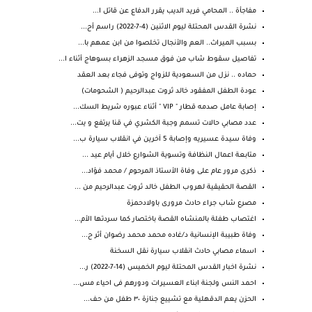
مفاجأة .. المحامي فريد الديب يقرر الدفاع عن قاتل ا...
نشرة القدس المحتلة ليوم الاثنين (4-7-2022) راسم أح...
بسبب الميراث.. العم والأنجال تخلصوا من ابن عمهم با...
تفاصيل سقوط شاب من فوق مسجد الزهراء بسوهاج أثناء ا...
حماده .. نزل من السعودية للزواج وتوفى فجاء بعد العقد
عودة الطفل المفقود خالد ثروت عبدالرحيم ( الشحومات)
إصابة عامل صدمه قطار " VIP " أثناء عبوره شريط السك...
عدد مصابي حالات تسمم وجبة الكشري في قنا يرتفع و يت...
وفاة سيدة عسيريه وإصابة 5 آخرين في انقلاب سيارة ب...
متابعة اعمال النظافة وتسوية الشوارع خلال أيام عيد ...
ذكرى مرور عام على وفاة الأستاذ المرحوم / محمد فؤاد...
القصة الحقيقية لهروب الطفل خالد ثروت عبدالرحيم من ...
مصرع شاب جراء حادث مرورى باولادحمزة
اغتصاب طفلة بالمنشاه القصة باختصار كما سردتها الأم...
وفاة طبيبة الإنسانية د/غاده محمد محمد رضوان أثر ح...
اسماء مصابي حادث انقلاب سيارة نقل السخنة
نشرة اخبار القدس المحتلة ليوم الخميس (14-7-2022) ر...
احمد النس ولجنة ابناء العسيرات ودورهم فى احياء مس...
الحزن يعم ⁧‫الدقهلية‬⁩ مع تشييع جنازة ٣٠ طفل من حف...