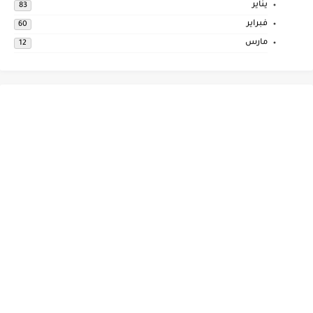
يناير
83
فبراير
60
مارس
12