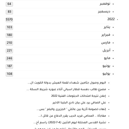
نوفمبر
64
ديسمبر
83
2022
5570
يناير
103
فبراير
180
مارس
210
أبريل
221
مايو
246
يونيو
187
يوليو
108
اليوم وصول جثامين شهداء لقمة العيش بدولة الكويت ال...
مصرع طالب دهسه قطار اسباني أثناء عبوره شريط السكة ...
إعلان نتيجة امتحانات الدبلومات الفنية 2022
علي الصافي يرد علي بيان نادي البلينا الآخير
إنهاء خصومة ثآرية بين عائلتي " الجزيرى والبلم " بس...
مفاجأة .. المحامي فريد الديب يقرر الدفاع عن قاتل ا...
نشرة القدس المحتلة ليوم الاثنين (4-7-2022) راسم أح...