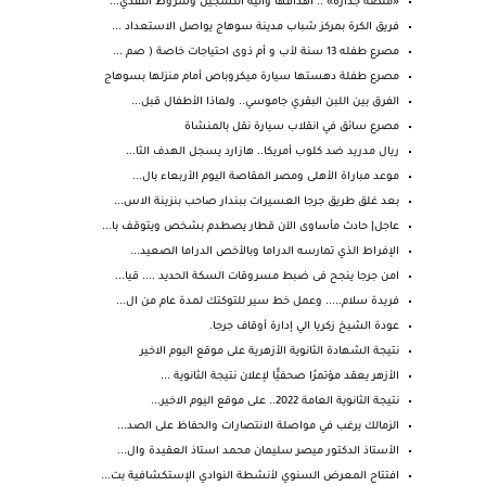
«منصة جدارة» .. أهدافها وآلية التسجيل وشروط التقدي...
فريق الكرة بمركز شباب مدينة سوهاج يواصل الاستعداد ...
مصرع طفله 13 سنة لأب و أم ذوى احتياجات خاصة ( صم ...
مصرع طفلة دهستها سيارة ميكروباص أمام منزلها بسوهاج
الفرق بين اللبن البقري جاموسي.. ولماذا الأطفال قبل...
مصرع سائق في انقلاب سيارة نقل بالمنشاة
ريال مدريد ضد كلوب أمريكا.. هازارد يسجل الهدف الثا...
موعد مباراة الأهلى ومصر المقاصة اليوم الأربعاء بال...
بعد غلق طريق جرجا العسيرات ببندار صاحب بنزينة الاس...
عاجل| حادث مأساوى الآن قطار يصطدم بشخص ويتوقف با...
الإفراط الذي تمارسه الدراما وبالأخص الدراما الصعيد...
امن جرجا ينجح فى ضبط مسروقات السكة الحديد .... قيا...
فريدة سلام..... وعمل خط سير للتوكتك لمدة عام من ال...
عودة الشيخ زكريا الي إدارة أوقاف جرجا.
نتيجة الشهادة الثانوية الأزهرية على موقع اليوم الاخير
الأزهر يعقد مؤتمرًا صحفيًّا لإعلان نتيجة الثانوية ...
نتيجة الثانوية العامة 2022.. على موقع اليوم الاخير...
الزمالك يرغب في مواصلة الانتصارات والحفاظ على الصد...
الأستاذ الدكتور ميصر سليمان محمد استاذ العقيدة وال...
افتتاح المعرض السنوي لأنشطة النوادي الإستكشافية بت...