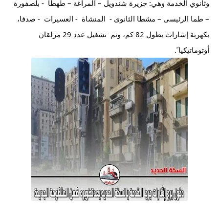
وثانوي الخدمة وهي: جزيرة شندويل – المراغة – طهطا  - بلصفورة 
– طما الرئيسى – مشطا الثانوى -  المنشاة  - العسيرات  - صدفا، 
بكهربة إشارات بطول 82 كم، وتم  تشغيل عدد 29 مزلقان 
أوتوماتيكيا ً.