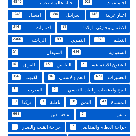
اجتماعيات
اخبار عالمية وعربية
4849
925
اخبار عربية
اسرائيل
اقتصاد
1246
384
146
الاطفال وحديثى الولادة
الامارات
344
81
التعليم
التموين
الرياضة
2066
89
1392
السعودية
السودان
51
434
الشئون الاجتماعية
الطقس
العراق
37
137
21
العسيرات
الفم والاسنان
الكويت
356
16
673
المخ والاعصاب والطب النفسي
المغرب
8
2
المنشاة
اليمن
باطنة
تركيا
10
1
38
43
تونس
ثقافة ودين
668
7
جراحة العظام والمفاصل
جراحة القلب والصدر
1
2