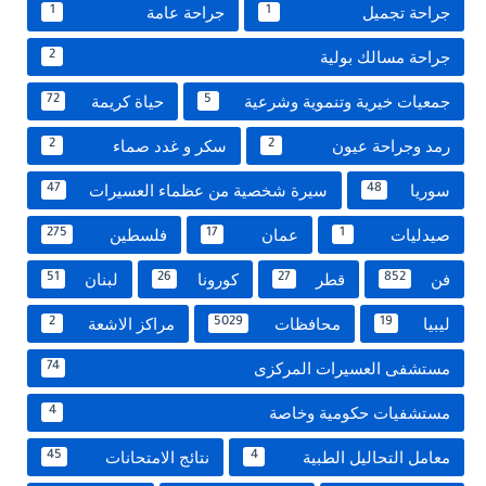
جراحة تجميل
جراحة عامة
1
1
جراحة مسالك بولية
2
جمعيات خيرية وتنموية وشرعية
حياة كريمة
72
5
رمد وجراحة عيون
سكر و غدد صماء
2
2
سوريا
سيرة شخصية من عظماء العسيرات
47
48
صيدليات
عمان
فلسطين
275
17
1
فن
قطر
كورونا
لبنان
51
26
27
852
ليبيا
محافظات
مراكز الاشعة
2
5029
19
مستشفى العسيرات المركزى
74
مستشفيات حكومية وخاصة
4
معامل التحاليل الطبية
نتائج الامتحانات
45
4