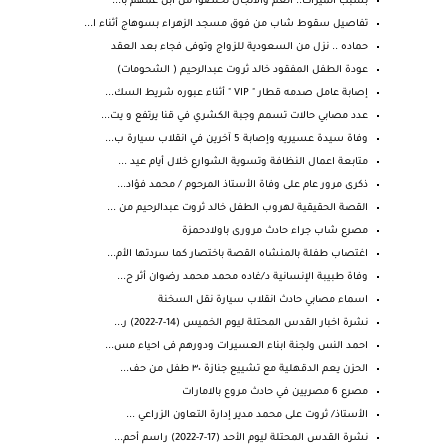
بسبب الميراث.. العم والأنجال تخلصوا من ابن عمهم با...
تفاصيل سقوط شاب من فوق مسجد الزهراء بسوهاج أثناء ا...
حماده .. نزل من السعودية للزواج وتوفى فجاء بعد العقد
عودة الطفل المفقود خالد ثروت عبدالرحيم ( الشحومات)
إصابة عامل صدمه قطار " VIP " أثناء عبوره شريط السك...
عدد مصابي حالات تسمم وجبة الكشري في قنا يرتفع و يت...
وفاة سيدة عسيريه وإصابة 5 آخرين في انقلاب سيارة ب...
متابعة اعمال النظافة وتسوية الشوارع خلال أيام عيد ...
ذكرى مرور عام على وفاة الأستاذ المرحوم / محمد فؤاد...
القصة الحقيقية لهروب الطفل خالد ثروت عبدالرحيم من ...
مصرع شاب جراء حادث مرورى باولادحمزة
اغتصاب طفلة بالمنشاه القصة باختصار كما سردتها الأم...
وفاة طبيبة الإنسانية د/غاده محمد محمد رضوان أثر ح...
اسماء مصابي حادث انقلاب سيارة نقل السخنة
نشرة اخبار القدس المحتلة ليوم الخميس (14-7-2022) ر...
احمد النس ولجنة ابناء العسيرات ودورهم فى احياء مس...
الحزن يعم ⁧‫الدقهلية‬⁩ مع تشييع جنازة ٣٠ طفل من حف...
مصرع 6 مصريين في حادث مروع بالامارات
الأستاذ/ ثروت على محمد مدير إدارة التعاون الزراعي ...
نشرة القدس المحتلة ليوم الأحد (17-7-2022) راسم أحم...