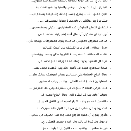
دخول برج إشارات جرجا الخدمة بالسكة الحديد بعد تطوي...
الابتزاز علي النت وصل سوهاج والمنيا والشرطة نضبط ا...
الابن العاق.. شاب يمزق جسد والدته وشقيقته بسلاح اب...
مشاجرة بين عائلتين باولادحمزة بمركز العسيرات .... ...
تشكيل الأهلي المتوقع ضد المقاولون.. متولي وميكيسون...
أرتيتا يعلن تشكيل آرسنال أمام إشبيلية.. محمد النني...
صاحب مهرجان «مفيش صاحب» يترك المهرجانات ويتجه للأن...
«ذرة رجولة».. آمال ماهر تكشف عن أحدث أغنياتها
اقتحم الحضانة بنفسه وسط النار والدخان وسط رؤية منع...
عزاء ال القعيد بجرجا وفاة المغفور له الحاج احمد عل...
صحة سوهاج: البدء في تأهيل وتدريب الأطباء الجدد بعد...
وفاة الحاج /اسامة علي حسانين همام الموظف سابقا بش...
المقاولون ( هد ) احلام الأهلي ..والاحمر جاب لجمهور...
هتك عرض طفله ٣ سنوات في سنتر تعليمي لله الامر من ...
وفيات أولاد جبارة.. البقاء لله.. وفاة الحاج/حمدى ا...
حالة من الهدوء والإستقرار تسود لجان النقل الدور ال...
التصريح بدفن شاب غرق في مياه النيل بالعسيرات.. لا ...
مأذون يقول أن عقود الزواج قلت جدا هذا الصيف عن ساب...
لا حول ولا قوة الا بالله وانا اليه راجعون الطفل إي...
فريدة سلام..... وتنفيذ عدد حالتين إزالة بأولاد حمز...