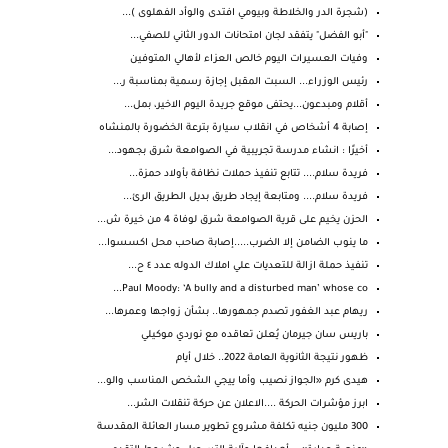
(شجرة الدر والخلاطة وبيومي افتدى والوأد الفهلوى )...
"أبو الفضل" يتفقد لجان امتحانات الدور الثاني للصفي...
وفيات العسيرات اليوم خالص العزاء لأهالي المتوفين
رئيس الوزراء... السبت المقبل إجازة رسمية بمناسبة ر...
أقلام ومبدعون...يحتفى موقع جريدة اليوم الاخير، بمل...
إصابة 4 أشخاص في انقلاب سيارة بترعة الخضورة بالمنشاه
أخيرًا : انشاء مدرسة تجريبية في الصوامعة شرق بجهود...
فريدة سلام.... تتابع تنفيذ حملات نظافة بأولاد حمزة...
فريدة سلام.... ومتابعة إيجاد طريق بديل الطريق الرئ...
الحزن يخيم على قرية الصوامعة شرق لوفاة 4 من خيرة ش...
ما ينوب الضامن إلا الضرب.....إصابة صاحب محل اكسسوا...
تنفيذ حملة ازالة للتعديات علي املاك الدوله عدد ٤ ح...
Paul Moody: ‘A bully and a disturbed man’ whose co...
ريهام عبد الغفور تصدم جمهورها.. بشأن زواجها وعمرها...
باريس سان جيرمان يُعلن تعاقده مع نوردي موكيلي
ظهور نتيجة الثانوية العامة 2022.. خلال أيام
هيدى كرم «الجواز نصيب وأما ييجي الشخص المناسب والو...
ابرز مؤشرات الحركة ....الاعلان عن حركة تنقلات الشر...
300 مليون جنيه تكلفة مشروع تطوير مسار العائلة المقدسة