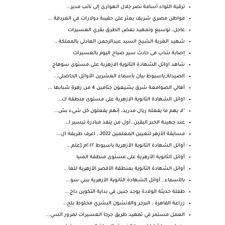
ترقية اللواء أسامة نصر جلال الهوارى إلى نائب مدير...
مواطن مصري شريف يعثر على حقيبة دولارات في الغردقة ...
عاجل..توسيع وتمهيد بعض الطرق بقري العسيرات
شهيد الغربة الشيخ السيد عبدالرحمن العادلي بالمملكة...
إصابة شاب فى حادث سير صباح اليوم بالعسيرات
شاهد اوائل الشهادة الثانوية الازهرية على مستوى سوهاج
الصيدلة_باسيوط بيان بأسماء العشرين الأوائل الحاصلي...
أهالي الصوامعة شرق يشيعون جثامين 4 من زهرة شبابها ...
اوائل الشهادة الثانوية الازهرية على مستوى منطقة ك...
"لا يهم ما يفعله ريال مدريد، إنهم يفعلون كل شيء بش...
عند جهينة الخبر اليقين..أول من ينفذ مبادرة تيسير ا...
مسابقة الأزهر لتعيين المعلمين 2022.. اعرف طريقة ال...
أوائل الشهادة الثانوية الأزهرية باسيوط ٢٠٢٢م [علم...
أوائل الثانوية الأزهرية على مستوى منطقة المنيا
أوائل الشهادة الثانوية بمنطقة الأقصر الأزهرية للعا...
بالأسماء...أوائل الشهادة الثانوية الأزهرية ببني سو...
طفلة حديثة الولادة يوجد جنين في بداية التكوين داخ...
زراعة القاهرة : البرجر واللانشون البشري مخلوط بلح...
العمل مستمر في تمهيد طريق جرجا العسيرات لمرور السي...