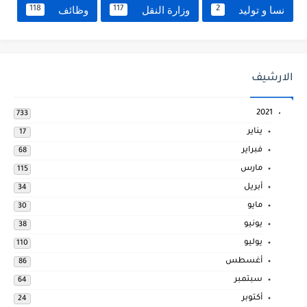
نسا و توليد
وزارة النقل
وظائف
118
117
2
الارشيف
2021
733
يناير
17
فبراير
68
مارس
115
أبريل
34
مايو
30
يونيو
38
يوليو
110
أغسطس
86
سبتمبر
64
أكتوبر
24