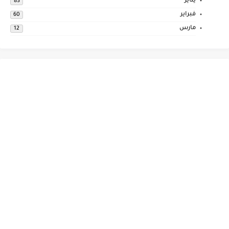
يناير
83
فبراير
60
مارس
12