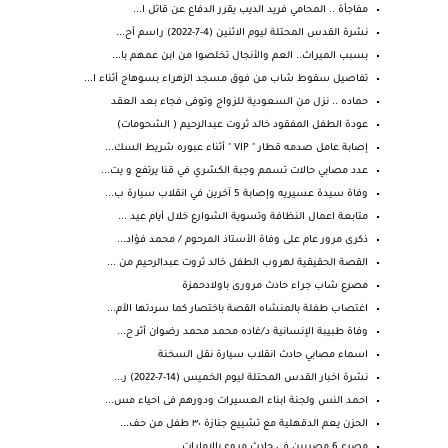
مفاجأة .. المحامي فريد الديب يقرر الدفاع عن قاتل ا...
نشرة القدس المحتلة ليوم الاثنين (4-7-2022) راسم أح...
بسبب الميراث.. العم والأنجال تخلصوا من ابن عمهم با...
تفاصيل سقوط شاب من فوق مسجد الزهراء بسوهاج أثناء ا...
حماده .. نزل من السعودية للزواج وتوفى فجاء بعد العقد
عودة الطفل المفقود خالد ثروت عبدالرحيم ( الشحومات)
إصابة عامل صدمه قطار " VIP " أثناء عبوره شريط السك...
عدد مصابي حالات تسمم وجبة الكشري في قنا يرتفع و يت...
وفاة سيدة عسيريه وإصابة 5 آخرين في انقلاب سيارة ب...
متابعة اعمال النظافة وتسوية الشوارع خلال أيام عيد ...
ذكرى مرور عام على وفاة الأستاذ المرحوم / محمد فؤاد...
القصة الحقيقية لهروب الطفل خالد ثروت عبدالرحيم من ...
مصرع شاب جراء حادث مرورى باولادحمزة
اغتصاب طفلة بالمنشاه القصة باختصار كما سردتها الأم...
وفاة طبيبة الإنسانية د/غاده محمد محمد رضوان أثر ح...
اسماء مصابي حادث انقلاب سيارة نقل السخنة
نشرة اخبار القدس المحتلة ليوم الخميس (14-7-2022) ر...
احمد النس ولجنة ابناء العسيرات ودورهم فى احياء مس...
الحزن يعم ⁧‫الدقهلية‬⁩ مع تشييع جنازة ٣٠ طفل من حف...
مصرع 6 مصريين في حادث مروع بالامارات