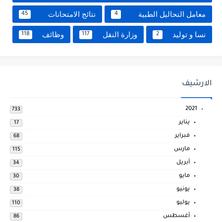
معامل التحاليل الطبية
نتائج الامتحانات
45
4
نسا و توليد
وزارة النقل
وظائف
118
117
2
الارشيف
2021
733
يناير
17
فبراير
68
مارس
115
أبريل
34
مايو
30
يونيو
38
يوليو
110
أغسطس
86