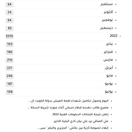
سبتمبر
64
أكتوبر
24
نوفمبر
64
ديسمبر
83
2022
5570
يناير
103
فبراير
180
مارس
210
أبريل
221
مايو
246
يونيو
187
يوليو
108
اليوم وصول جثامين شهداء لقمة العيش بدولة الكويت ال...
مصرع طالب دهسه قطار اسباني أثناء عبوره شريط السكة ...
إعلان نتيجة امتحانات الدبلومات الفنية 2022
علي الصافي يرد علي بيان نادي البلينا الآخير
إنهاء خصومة ثآرية بين عائلتي " الجزيرى والبلم " بس...