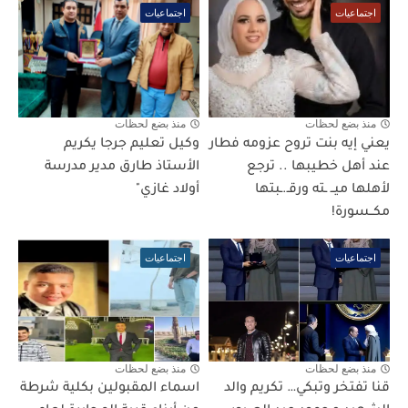
اجتماعيات
اجتماعيات
منذ بضع لحظات
منذ بضع لحظات
يعني إيه بنت تروح عزومه فطار
وكيل تعليم جرجا يكريم
عند أهل خطيبها .. ترجع
الأستاذ طارق مدير مدرسة
لأهلها ميــ ـته ورقـ.ـبتها
أولاد غازي"
مكــسورة!
اجتماعيات
اجتماعيات
منذ بضع لحظات
منذ بضع لحظات
قنا تفتخر وتبكي… تكريم والد
اسماء المقبولين بكلية شرطة