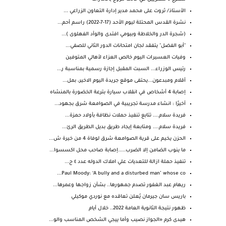
الأستاذ/ ثروت على محمد مدير إدارة التعاون الزراعي ...
نشرة القدس المحتلة ليوم الأحد (17-7-2022) راسم أحم...
(شجرة الدر والخلاطة وبيومي افتدى والوأد الفهلوى )...
"أبو الفضل" يتفقد لجان امتحانات الدور الثاني للصفي...
وفيات العسيرات اليوم خالص العزاء لأهالي المتوفين
رئيس الوزراء... السبت المقبل إجازة رسمية بمناسبة ر...
أقلام ومبدعون...يحتفى موقع جريدة اليوم الاخير، بمل...
إصابة 4 أشخاص في انقلاب سيارة بترعة الخضورة بالمنشاه
أخيرًا : انشاء مدرسة تجريبية في الصوامعة شرق بجهود...
فريدة سلام.... تتابع تنفيذ حملات نظافة بأولاد حمزة...
فريدة سلام.... ومتابعة إيجاد طريق بديل الطريق الرئ...
الحزن يخيم على قرية الصوامعة شرق لوفاة 4 من خيرة ش...
ما ينوب الضامن إلا الضرب.....إصابة صاحب محل اكسسوا...
تنفيذ حملة ازالة للتعديات علي املاك الدوله عدد ٤ ح...
Paul Moody: ‘A bully and a disturbed man’ whose co...
ريهام عبد الغفور تصدم جمهورها.. بشأن زواجها وعمرها...
باريس سان جيرمان يُعلن تعاقده مع نوردي موكيلي
ظهور نتيجة الثانوية العامة 2022.. خلال أيام
هيدى كرم «الجواز نصيب وأما ييجي الشخص المناسب والو...