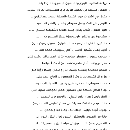
زراعة القاهرة : البرجر واللانشون البشري مخلوط بلح...
العمل مستمر في تمهيد طريق جرجا العسيرات لمرور السي...
دخول برج إشارات جرجا الخدمة بالسكة الحديد بعد تطوي...
الابتزاز علي النت وصل سوهاج والمنيا والشرطة نضبط ا...
الابن العاق.. شاب يمزق جسد والدته وشقيقته بسلاح اب...
مشاجرة بين عائلتين باولادحمزة بمركز العسيرات .... ...
تشكيل الأهلي المتوقع ضد المقاولون.. متولي وميكيسون...
أرتيتا يعلن تشكيل آرسنال أمام إشبيلية.. محمد النني...
صاحب مهرجان «مفيش صاحب» يترك المهرجانات ويتجه للأن...
«ذرة رجولة».. آمال ماهر تكشف عن أحدث أغنياتها
اقتحم الحضانة بنفسه وسط النار والدخان وسط رؤية منع...
عزاء ال القعيد بجرجا وفاة المغفور له الحاج احمد عل...
صحة سوهاج: البدء في تأهيل وتدريب الأطباء الجدد بعد...
وفاة الحاج /اسامة علي حسانين همام الموظف سابقا بش...
المقاولون ( هد ) احلام الأهلي ..والاحمر جاب لجمهور...
هتك عرض طفله ٣ سنوات في سنتر تعليمي لله الامر من ...
وفيات أولاد جبارة.. البقاء لله.. وفاة الحاج/حمدى ا...
حالة من الهدوء والإستقرار تسود لجان النقل الدور ال...
التصريح بدفن شاب غرق في مياه النيل بالعسيرات.. لا ...