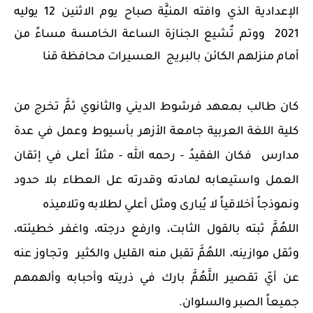
الإعدادية الذي وافته المنيٌَة صباح يوم الاثنين 12 يوليه 
2021  ووتم تٌشيع الجنازة الساعة الخامسة مساءً من 
أمام منزلهم الكائن بالبريج  العسيرات محافظة قنا 
كان طالب بمعهد فرشوط الديني والثانوي ثمٌَ تخرج من 
كلية اللغة العربية جامعة الأزهر بأسيوط وعمل في عدة 
مدارس  فكان الفقيدُ - رحمه الله - مثلاً أعلى في إتقان 
العمل واستيعابه لمادته وقدرته عل العطاء بلا حدود 
ونموذجاً أخلاقياً لا يُبارى ومثل أعلي لطلابه وتلاميذه
اللهُمٌَ ثبته بالقول الثابت، وارفع درجته، واغفر خطيئته، 
وثقل موازينه، اللهُمٌَ تقبل منه القليل والكثير  وتجاوز عنه 
عن أيّ تقصير اللَّهُمٌَ بارك في ذريته وأحبابه وألهمهم 
جميعاً الصبر والسلوان.