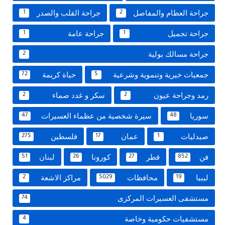
جراحة العظام والمفاصل
جراحة القلب والصدر
1
2
جراحة تجميل
جراحة عامة
1
1
جراحة مسالك بولية
2
جمعيات خيرية وتنموية وشرعية
حياة كريمة
72
5
رمد وجراحة عيون
سكر و غدد صماء
2
2
سوريا
سيرة شخصية من عظماء العسيرات
47
48
صيدليات
عمان
فلسطين
275
17
1
فن
قطر
كورونا
لبنان
51
26
27
852
ليبيا
محافظات
مراكز الاشعة
2
5029
19
مستشفى العسيرات المركزى
74
مستشفيات حكومية وخاصة
4