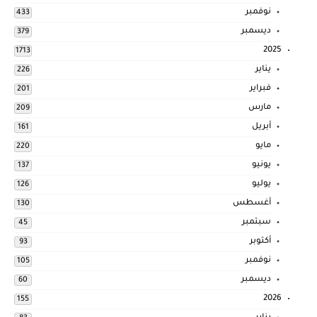
نوفمبر
433
ديسمبر
379
2025
1713
يناير
226
فبراير
201
مارس
209
أبريل
161
مايو
220
يونيو
137
يوليو
126
أغسطس
130
سبتمبر
45
أكتوبر
93
نوفمبر
105
ديسمبر
60
2026
155