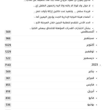
مأذون يقول أن عقود الزواج قلت جدا هذا الصيف عن ساب...
لا حول ولا قوة الا بالله وانا اليه راجعون الطفل إي...
فريدة سلام..... وتنفيذ عدد حالتين إزالة بأولاد حمز...
أعضاء هيئة النيابة الإدارية الجدد يؤدون اليمين أما...
الحد الأدنى للتقدم للطلبة البنين خلال المرحلة الأو...
بشأن اختبارات القدرات المؤهلة للالتحاق ببعض الكليا...
أغسطس
569
سبتمبر
966
أكتوبر
1029
نوفمبر
1229
ديسمبر
522
2023
7140
يناير
569
فبراير
361
مارس
855
أبريل
818
مايو
830
يونيو
536