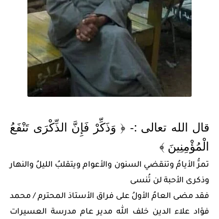
قال الله تعالى :- ﴿ وَذَكِّرْ فَإِنَّ الذِّكْرَى تَنْفَعُ 
الْمُؤْمِنِينَ ﴾
تمرُّ الأيامُ وتنقضي السنون والأعوام ويتقلبُ الليلُ والنهار 
وذكرى الأحبة لن تُنسى  
فقد مضى العامُ الأولُ على فراق الأستاذ المحترم / محمد 
فؤاد علاء الدين خلف الله مدير عام مدرسة العسيرات 