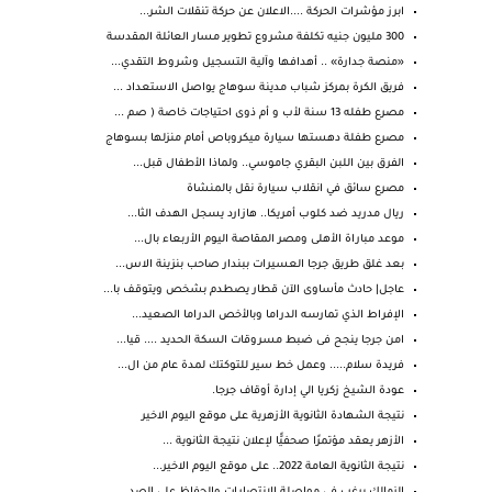
ابرز مؤشرات الحركة ....الاعلان عن حركة تنقلات الشر...
300 مليون جنيه تكلفة مشروع تطوير مسار العائلة المقدسة
«منصة جدارة» .. أهدافها وآلية التسجيل وشروط التقدي...
فريق الكرة بمركز شباب مدينة سوهاج يواصل الاستعداد ...
مصرع طفله 13 سنة لأب و أم ذوى احتياجات خاصة ( صم ...
مصرع طفلة دهستها سيارة ميكروباص أمام منزلها بسوهاج
الفرق بين اللبن البقري جاموسي.. ولماذا الأطفال قبل...
مصرع سائق في انقلاب سيارة نقل بالمنشاة
ريال مدريد ضد كلوب أمريكا.. هازارد يسجل الهدف الثا...
موعد مباراة الأهلى ومصر المقاصة اليوم الأربعاء بال...
بعد غلق طريق جرجا العسيرات ببندار صاحب بنزينة الاس...
عاجل| حادث مأساوى الآن قطار يصطدم بشخص ويتوقف با...
الإفراط الذي تمارسه الدراما وبالأخص الدراما الصعيد...
امن جرجا ينجح فى ضبط مسروقات السكة الحديد .... قيا...
فريدة سلام..... وعمل خط سير للتوكتك لمدة عام من ال...
عودة الشيخ زكريا الي إدارة أوقاف جرجا.
نتيجة الشهادة الثانوية الأزهرية على موقع اليوم الاخير
الأزهر يعقد مؤتمرًا صحفيًّا لإعلان نتيجة الثانوية ...
نتيجة الثانوية العامة 2022.. على موقع اليوم الاخير...