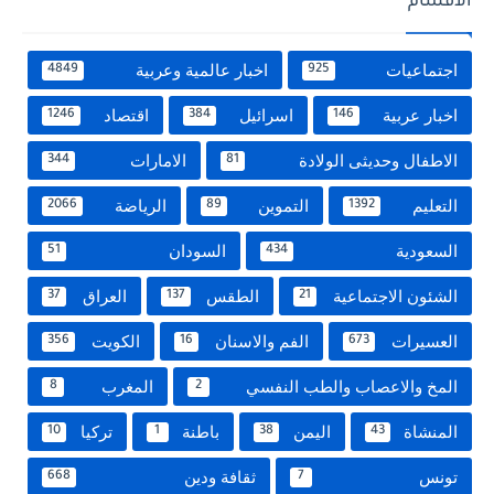
الاقسام
اجتماعيات
اخبار عالمية وعربية
4849
925
اخبار عربية
اسرائيل
اقتصاد
1246
384
146
الاطفال وحديثى الولادة
الامارات
344
81
التعليم
التموين
الرياضة
2066
89
1392
السعودية
السودان
51
434
الشئون الاجتماعية
الطقس
العراق
37
137
21
العسيرات
الفم والاسنان
الكويت
356
16
673
المخ والاعصاب والطب النفسي
المغرب
8
2
المنشاة
اليمن
باطنة
تركيا
10
1
38
43
تونس
ثقافة ودين
668
7