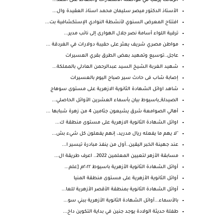
الزمالك يرغب في مواصلة الانتصارات والحفاظ على الصد...
الأستاذ الدكتور ميصر سليمان محمد استاذ العقيدة وال...
افتتاح المعرض السنوي لأنشطة النوادي الإستكشافية بت...
ترقية اللواء أسامة نصر جلال الهوارى إلى نائب مدير...
مواطن مصري شريف يعثر على حقيبة دولارات في الغردقة ...
عاجل..توسيع وتمهيد بعض الطرق بقري العسيرات
شهيد الغربة الشيخ السيد عبدالرحمن العادلي بالمملكة...
إصابة شاب فى حادث سير صباح اليوم بالعسيرات
شاهد اوائل الشهادة الثانوية الازهرية على مستوى سوهاج
الصيدلة_باسيوط بيان بأسماء العشرين الأوائل الحاصلي...
أهالي الصوامعة شرق يشيعون جثامين 4 من زهرة شبابها ...
اوائل الشهادة الثانوية الازهرية على مستوى منطقة ك...
"لا يهم ما يفعله ريال مدريد، إنهم يفعلون كل شيء بش...
عند جهينة الخبر اليقين..أول من ينفذ مبادرة تيسير ا...
مسابقة الأزهر لتعيين المعلمين 2022.. اعرف طريقة ال...
أوائل الشهادة الثانوية الأزهرية باسيوط ٢٠٢٢م [علم...
أوائل الثانوية الأزهرية على مستوى منطقة المنيا
أوائل الشهادة الثانوية بمنطقة الأقصر الأزهرية للعا...
بالأسماء...أوائل الشهادة الثانوية الأزهرية ببني سو...
طفلة حديثة الولادة يوجد جنين في بداية التكوين داخ...