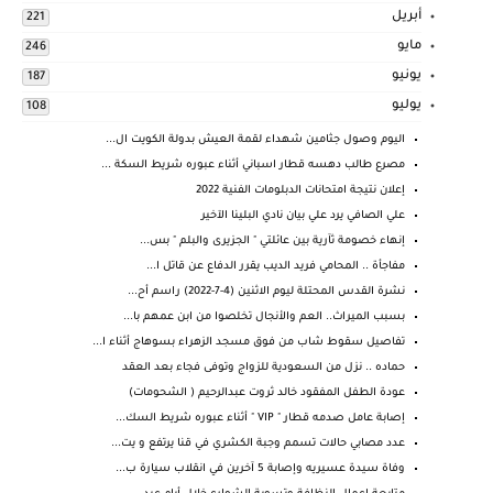
أبريل
221
مايو
246
يونيو
187
يوليو
108
اليوم وصول جثامين شهداء لقمة العيش بدولة الكويت ال...
مصرع طالب دهسه قطار اسباني أثناء عبوره شريط السكة ...
إعلان نتيجة امتحانات الدبلومات الفنية 2022
علي الصافي يرد علي بيان نادي البلينا الآخير
إنهاء خصومة ثآرية بين عائلتي " الجزيرى والبلم " بس...
مفاجأة .. المحامي فريد الديب يقرر الدفاع عن قاتل ا...
نشرة القدس المحتلة ليوم الاثنين (4-7-2022) راسم أح...
بسبب الميراث.. العم والأنجال تخلصوا من ابن عمهم با...
تفاصيل سقوط شاب من فوق مسجد الزهراء بسوهاج أثناء ا...
حماده .. نزل من السعودية للزواج وتوفى فجاء بعد العقد
عودة الطفل المفقود خالد ثروت عبدالرحيم ( الشحومات)
إصابة عامل صدمه قطار " VIP " أثناء عبوره شريط السك...
عدد مصابي حالات تسمم وجبة الكشري في قنا يرتفع و يت...
وفاة سيدة عسيريه وإصابة 5 آخرين في انقلاب سيارة ب...