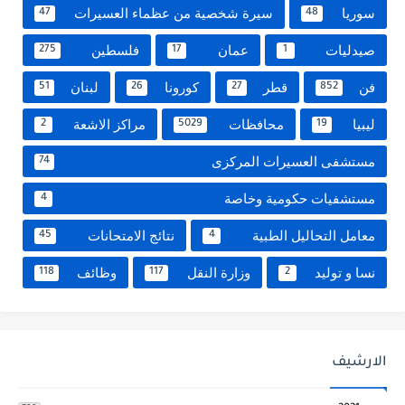
سوريا
سيرة شخصية من عظماء العسيرات
47
48
صيدليات
عمان
فلسطين
275
17
1
فن
قطر
كورونا
لبنان
51
26
27
852
ليبيا
محافظات
مراكز الاشعة
2
5029
19
مستشفى العسيرات المركزى
74
مستشفيات حكومية وخاصة
4
معامل التحاليل الطبية
نتائج الامتحانات
45
4
نسا و توليد
وزارة النقل
وظائف
118
117
2
الارشيف