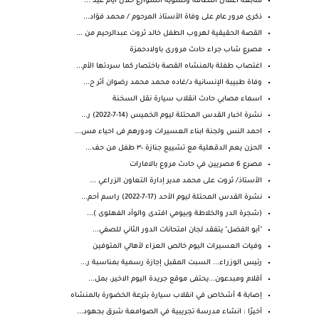
متابعة اعمال النظافة وتسوية الشوارع خلال أيام عيد ...
ذكرى مرور عام على وفاة الأستاذ المرحوم / محمد فؤاد...
القصة الحقيقية لهروب الطفل خالد ثروت عبدالرحيم من ...
مصرع شاب جراء حادث مرورى باولادحمزة
اغتصاب طفلة بالمنشاه القصة باختصار كما سردتها الأم...
وفاة طبيبة الإنسانية د/غاده محمد محمد رضوان أثر ح...
اسماء مصابي حادث انقلاب سيارة نقل السخنة
نشرة اخبار القدس المحتلة ليوم الخميس (14-7-2022) ر...
احمد النس ولجنة ابناء العسيرات ودورهم فى احياء مس...
الحزن يعم ⁧‫الدقهلية‬⁩ مع تشييع جنازة ٣٠ طفل من حف...
مصرع 6 مصريين في حادث مروع بالامارات
الأستاذ/ ثروت على محمد مدير إدارة التعاون الزراعي ...
نشرة القدس المحتلة ليوم الأحد (17-7-2022) راسم أحم...
(شجرة الدر والخلاطة وبيومي افتدى والوأد الفهلوى )...
"أبو الفضل" يتفقد لجان امتحانات الدور الثاني للصفي...
وفيات العسيرات اليوم خالص العزاء لأهالي المتوفين
رئيس الوزراء... السبت المقبل إجازة رسمية بمناسبة ر...
أقلام ومبدعون...يحتفى موقع جريدة اليوم الاخير، بمل...
إصابة 4 أشخاص في انقلاب سيارة بترعة الخضورة بالمنشاه
أخيرًا : انشاء مدرسة تجريبية في الصوامعة شرق بجهود...