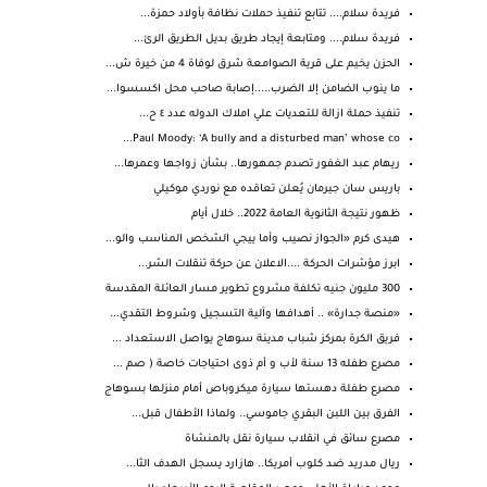
فريدة سلام.... تتابع تنفيذ حملات نظافة بأولاد حمزة...
فريدة سلام.... ومتابعة إيجاد طريق بديل الطريق الرئ...
الحزن يخيم على قرية الصوامعة شرق لوفاة 4 من خيرة ش...
ما ينوب الضامن إلا الضرب.....إصابة صاحب محل اكسسوا...
تنفيذ حملة ازالة للتعديات علي املاك الدوله عدد ٤ ح...
Paul Moody: ‘A bully and a disturbed man’ whose co...
ريهام عبد الغفور تصدم جمهورها.. بشأن زواجها وعمرها...
باريس سان جيرمان يُعلن تعاقده مع نوردي موكيلي
ظهور نتيجة الثانوية العامة 2022.. خلال أيام
هيدى كرم «الجواز نصيب وأما ييجي الشخص المناسب والو...
ابرز مؤشرات الحركة ....الاعلان عن حركة تنقلات الشر...
300 مليون جنيه تكلفة مشروع تطوير مسار العائلة المقدسة
«منصة جدارة» .. أهدافها وآلية التسجيل وشروط التقدي...
فريق الكرة بمركز شباب مدينة سوهاج يواصل الاستعداد ...
مصرع طفله 13 سنة لأب و أم ذوى احتياجات خاصة ( صم ...
مصرع طفلة دهستها سيارة ميكروباص أمام منزلها بسوهاج
الفرق بين اللبن البقري جاموسي.. ولماذا الأطفال قبل...
مصرع سائق في انقلاب سيارة نقل بالمنشاة
ريال مدريد ضد كلوب أمريكا.. هازارد يسجل الهدف الثا...