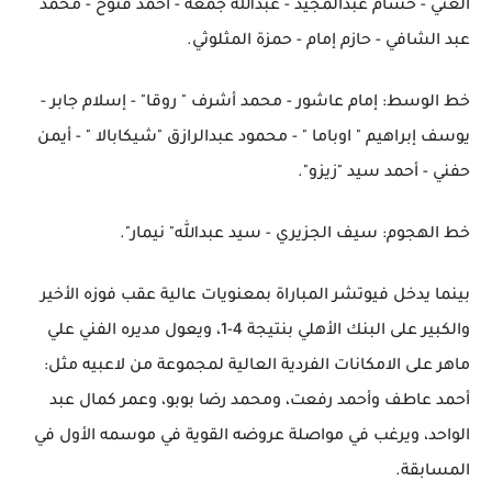
الغني - حسام عبدالمجيد - عبدالله جمعة - أحمد فتوح - محمد
عبد الشافي - حازم إمام - حمزة المثلوثي.
‏‎خط الوسط: إمام عاشور - محمد أشرف " روقا" - إسلام جابر -
يوسف إبراهيم " اوباما " - محمود عبدالرازق "شيكابالا " - أيمن
حفني - أحمد سيد "زيزو".
خط الهجوم: سيف الجزيري - سيد عبدالله" نيمار".
بينما يدخل فيوتشر المباراة بمعنويات عالية عقب فوزه الأخير
والكبير على البنك الأهلي بنتيجة 4-1، ويعول مديره الفني علي
ماهر على الامكانات الفردية العالية لمجموعة من لاعبيه مثل:
أحمد عاطف وأحمد رفعت، ومحمد رضا بوبو، وعمر كمال عبد
الواحد، ويرغب في مواصلة عروضه القوية في موسمه الأول في
المسابقة.