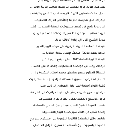
موعد مباراة الأهلى ومصر المقاصة اليوم الأربعاء بال...
بعد غلق طريق جرجا العسيرات ببندار صاحب بنزينة الاس...
عاجل| حادث مأساوى الآن قطار يصطدم بشخص ويتوقف با...
الإفراط الذي تمارسه الدراما وبالأخص الدراما الصعيد...
امن جرجا ينجح فى ضبط مسروقات السكة الحديد .... قيا...
فريدة سلام..... وعمل خط سير للتوكتك لمدة عام من ال...
عودة الشيخ زكريا الي إدارة أوقاف جرجا.
نتيجة الشهادة الثانوية الأزهرية على موقع اليوم الاخير
الأزهر يعقد مؤتمرًا صحفيًّا لإعلان نتيجة الثانوية ...
نتيجة الثانوية العامة 2022.. على موقع اليوم الاخير...
الزمالك يرغب في مواصلة الانتصارات والحفاظ على الصد...
الأستاذ الدكتور ميصر سليمان محمد استاذ العقيدة وال...
افتتاح المعرض السنوي لأنشطة النوادي الإستكشافية بت...
ترقية اللواء أسامة نصر جلال الهوارى إلى نائب مدير...
مواطن مصري شريف يعثر على حقيبة دولارات في الغردقة ...
عاجل..توسيع وتمهيد بعض الطرق بقري العسيرات
شهيد الغربة الشيخ السيد عبدالرحمن العادلي بالمملكة...
إصابة شاب فى حادث سير صباح اليوم بالعسيرات
شاهد اوائل الشهادة الثانوية الازهرية على مستوى سوهاج
الصيدلة_باسيوط بيان بأسماء العشرين الأوائل الحاصلي...