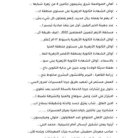
أهالي الصوامعة شرق يشيعون جثامين 4 من زهرة شبابها ...
اوائل الشهادة الثانوية الازهرية على مستوى منطقة ك...
"لا يهم ما يفعله ريال مدريد، إنهم يفعلون كل شيء بش...
عند جهينة الخبر اليقين..أول من ينفذ مبادرة تيسير ا...
مسابقة الأزهر لتعيين المعلمين 2022.. اعرف طريقة ال...
أوائل الشهادة الثانوية الأزهرية باسيوط ٢٠٢٢م [علم...
أوائل الثانوية الأزهرية على مستوى منطقة المنيا
أوائل الشهادة الثانوية بمنطقة الأقصر الأزهرية للعا...
بالأسماء...أوائل الشهادة الثانوية الأزهرية ببني سو...
طفلة حديثة الولادة يوجد جنين في بداية التكوين داخ...
زراعة القاهرة : البرجر واللانشون البشري مخلوط بلح...
العمل مستمر في تمهيد طريق جرجا العسيرات لمرور السي...
دخول برج إشارات جرجا الخدمة بالسكة الحديد بعد تطوي...
الابتزاز علي النت وصل سوهاج والمنيا والشرطة نضبط ا...
الابن العاق.. شاب يمزق جسد والدته وشقيقته بسلاح اب...
مشاجرة بين عائلتين باولادحمزة بمركز العسيرات .... ...
تشكيل الأهلي المتوقع ضد المقاولون.. متولي وميكيسون...
أرتيتا يعلن تشكيل آرسنال أمام إشبيلية.. محمد النني...
صاحب مهرجان «مفيش صاحب» يترك المهرجانات ويتجه للأن...