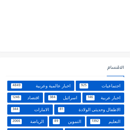
الاقسام
اجتماعيات
اخبار عالمية وعربية
4849
925
اخبار عربية
اسرائيل
اقتصاد
1246
384
146
الاطفال وحديثى الولادة
الامارات
344
81
التعليم
التموين
الرياضة
2066
89
1392