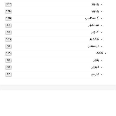
يونيو
137
يوليو
126
أغسطس
130
سبتمبر
45
أكتوبر
93
نوفمبر
105
ديسمبر
60
2026
155
يناير
83
فبراير
60
مارس
12