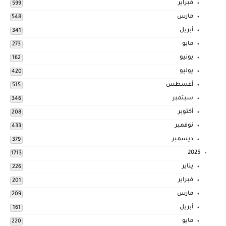
فبراير
599
مارس
548
أبريل
341
مايو
273
يونيو
162
يوليو
420
أغسطس
515
سبتمبر
346
أكتوبر
208
نوفمبر
433
ديسمبر
379
2025
1713
يناير
226
فبراير
201
مارس
209
أبريل
161
مايو
220