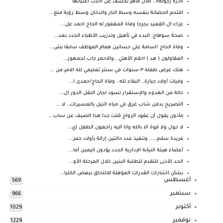
«ذرة رجولة».. آمال ماهر تكشف عن أحدث أغنياتها
اقتحم الحضانة بنفسه وسط النار والدخان وسط رؤية منع...
عزاء ال القعيد بجرجا وفاة المغفور له الحاج احمد عل...
صحة سوهاج: البدء في تأهيل وتدريب الأطباء الجدد بعد...
وفاة الحاج /اسامة علي حسانين همام الموظف سابقا بش...
المقاولون ( هد ) احلام الأهلي ..والاحمر جاب لجمهور...
هتك عرض طفله ٣ سنوات في سنتر تعليمي لله الامر من ...
وفيات أولاد جبارة.. البقاء لله.. وفاة الحاج/حمدى ا...
حالة من الهدوء والإستقرار تسود لجان النقل الدور ال...
التصريح بدفن شاب غرق في مياه النيل بالعسيرات.. لا ...
مأذون يقول أن عقود الزواج قلت جدا هذا الصيف عن ساب...
لا حول ولا قوة الا بالله وانا اليه راجعون الطفل إي...
فريدة سلام..... وتنفيذ عدد حالتين إزالة بأولاد حمز...
أعضاء هيئة النيابة الإدارية الجدد يؤدون اليمين أما...
الحد الأدنى للتقدم للطلبة البنين خلال المرحلة الأو...
بشأن اختبارات القدرات المؤهلة للالتحاق ببعض الكليا...
أغسطس
569
سبتمبر
966
أكتوبر
1029
نوفمبر
1229