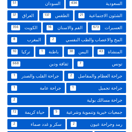
السعودية
السودان
51
434
الشئون الاجتماعية
الطقس
العراق
37
137
21
العسيرات
الفم والاسنان
الكويت
356
16
673
المخ والاعصاب والطب النفسي
المغرب
8
2
المنشاة
اليمن
باطنة
تركيا
10
1
38
43
تونس
ثقافة ودين
668
7
جراحة العظام والمفاصل
جراحة القلب والصدر
1
2
جراحة تجميل
جراحة عامة
1
1
جراحة مسالك بولية
2
جمعيات خيرية وتنموية وشرعية
حياة كريمة
72
5
رمد وجراحة عيون
سكر و غدد صماء
2
2