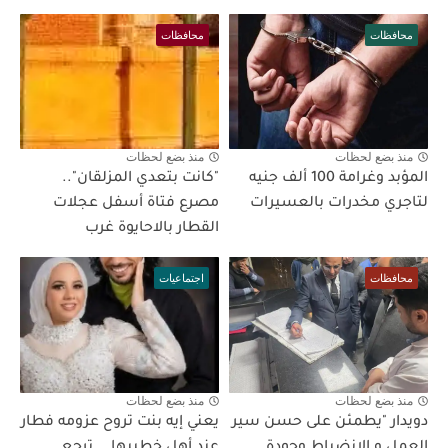
محافظات
محافظات
منذ بضع لحظات
منذ بضع لحظات
المؤبد وغرامة 100 ألف جنيه
"كانت بتعدي المزلقان"..
لتاجري مخدرات بالعسيرات
مصرع فتاة أسفل عجلات
القطار بالاحايوة غرب
محافظات
اجتماعيات
منذ بضع لحظات
منذ بضع لحظات
دويدار "يطمئن على حسن سير
يعني إيه بنت تروح عزومه فطار
العمل و الانضباط وجودة
عند أهل خطيبها .. ترجع