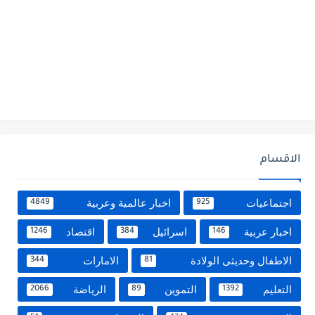
الاقسام
اجتماعيات
اخبار عالمية وعربية
4849
925
اخبار عربية
اسرائيل
اقتصاد
1246
384
146
الاطفال وحديثى الولادة
الامارات
344
81
التعليم
التموين
الرياضة
2066
89
1392