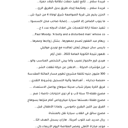
فريدة سلام.... تتابع تنفيذ حملات نظافة بأولاد حمزة...
فريدة سلام.... ومتابعة إيجاد طريق بديل الطريق الرئ...
الحزن يخيم على قرية الصوامعة شرق لوفاة 4 من خيرة ش...
ما ينوب الضامن إلا الضرب.....إصابة صاحب محل اكسسوا...
تنفيذ حملة ازالة للتعديات علي املاك الدوله عدد ٤ ح...
Paul Moody: ‘A bully and a disturbed man’ whose co...
ريهام عبد الغفور تصدم جمهورها.. بشأن زواجها وعمرها...
باريس سان جيرمان يُعلن تعاقده مع نوردي موكيلي
ظهور نتيجة الثانوية العامة 2022.. خلال أيام
هيدى كرم «الجواز نصيب وأما ييجي الشخص المناسب والو...
ابرز مؤشرات الحركة ....الاعلان عن حركة تنقلات الشر...
300 مليون جنيه تكلفة مشروع تطوير مسار العائلة المقدسة
«منصة جدارة» .. أهدافها وآلية التسجيل وشروط التقدي...
فريق الكرة بمركز شباب مدينة سوهاج يواصل الاستعداد ...
مصرع طفله 13 سنة لأب و أم ذوى احتياجات خاصة ( صم ...
مصرع طفلة دهستها سيارة ميكروباص أمام منزلها بسوهاج
الفرق بين اللبن البقري جاموسي.. ولماذا الأطفال قبل...
مصرع سائق في انقلاب سيارة نقل بالمنشاة
ريال مدريد ضد كلوب أمريكا.. هازارد يسجل الهدف الثا...
موعد مباراة الأهلى ومصر المقاصة اليوم الأربعاء بال...