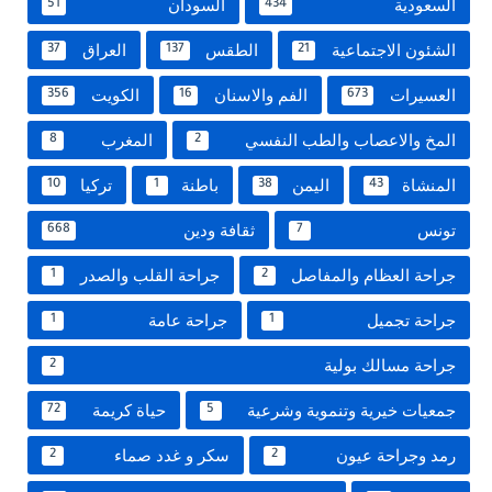
السعودية
السودان
51
434
الشئون الاجتماعية
الطقس
العراق
37
137
21
العسيرات
الفم والاسنان
الكويت
356
16
673
المخ والاعصاب والطب النفسي
المغرب
8
2
المنشاة
اليمن
باطنة
تركيا
10
1
38
43
تونس
ثقافة ودين
668
7
جراحة العظام والمفاصل
جراحة القلب والصدر
1
2
جراحة تجميل
جراحة عامة
1
1
جراحة مسالك بولية
2
جمعيات خيرية وتنموية وشرعية
حياة كريمة
72
5
رمد وجراحة عيون
سكر و غدد صماء
2
2