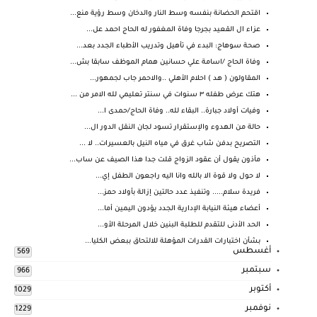
اقتحم الحضانة بنفسه وسط النار والدخان وسط رؤية منع...
عزاء ال القعيد بجرجا وفاة المغفور له الحاج احمد عل...
صحة سوهاج: البدء في تأهيل وتدريب الأطباء الجدد بعد...
وفاة الحاج /اسامة علي حسانين همام الموظف سابقا بش...
المقاولون ( هد ) احلام الأهلي ..والاحمر جاب لجمهور...
هتك عرض طفله ٣ سنوات في سنتر تعليمي لله الامر من ...
وفيات أولاد جبارة.. البقاء لله.. وفاة الحاج/حمدى ا...
حالة من الهدوء والإستقرار تسود لجان النقل الدور ال...
التصريح بدفن شاب غرق في مياه النيل بالعسيرات.. لا ...
مأذون يقول أن عقود الزواج قلت جدا هذا الصيف عن ساب...
لا حول ولا قوة الا بالله وانا اليه راجعون الطفل إي...
فريدة سلام..... وتنفيذ عدد حالتين إزالة بأولاد حمز...
أعضاء هيئة النيابة الإدارية الجدد يؤدون اليمين أما...
الحد الأدنى للتقدم للطلبة البنين خلال المرحلة الأو...
بشأن اختبارات القدرات المؤهلة للالتحاق ببعض الكليا...
أغسطس
569
سبتمبر
966
أكتوبر
1029
نوفمبر
1229