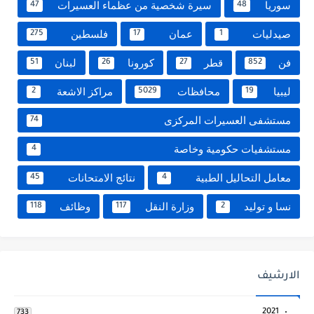
سوريا
سيرة شخصية من عظماء العسيرات
47
48
صيدليات
عمان
فلسطين
275
17
1
فن
قطر
كورونا
لبنان
51
26
27
852
ليبيا
محافظات
مراكز الاشعة
2
5029
19
مستشفى العسيرات المركزى
74
مستشفيات حكومية وخاصة
4
معامل التحاليل الطبية
نتائج الامتحانات
45
4
نسا و توليد
وزارة النقل
وظائف
118
117
2
الارشيف
2021
733