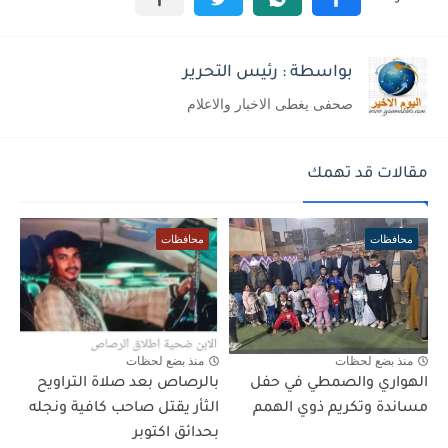
بواسطة : رئيس التحرير
صحفى يغطى الاخبار والاعلام
مقالات قد تهمك
محافظات
محافظات
منذ بضع لحظات
منذ بضع لحظات
الهواري والصمطي في حفل
بالرصاص بعد صلاة التراويح
مساندة وتكريم ذوي الهمم
الثأر يقتل صاحب كافية ونجله
بحدائق اكتوبر