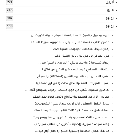
أبريل
221
مايو
246
يونيو
187
يوليو
108
اليوم وصول جثامين شهداء لقمة العيش بدولة الكويت ال...
مصرع طالب دهسه قطار اسباني أثناء عبوره شريط السكة ...
إعلان نتيجة امتحانات الدبلومات الفنية 2022
علي الصافي يرد علي بيان نادي البلينا الآخير
إنهاء خصومة ثآرية بين عائلتي " الجزيرى والبلم " بس...
مفاجأة .. المحامي فريد الديب يقرر الدفاع عن قاتل ا...
نشرة القدس المحتلة ليوم الاثنين (4-7-2022) راسم أح...
بسبب الميراث.. العم والأنجال تخلصوا من ابن عمهم با...
تفاصيل سقوط شاب من فوق مسجد الزهراء بسوهاج أثناء ا...
حماده .. نزل من السعودية للزواج وتوفى فجاء بعد العقد
عودة الطفل المفقود خالد ثروت عبدالرحيم ( الشحومات)
إصابة عامل صدمه قطار " VIP " أثناء عبوره شريط السك...
عدد مصابي حالات تسمم وجبة الكشري في قنا يرتفع و يت...
وفاة سيدة عسيريه وإصابة 5 آخرين في انقلاب سيارة ب...
متابعة اعمال النظافة وتسوية الشوارع خلال أيام عيد ...