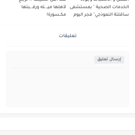
الخدمات الصحية " بمستشفى
لأهلها ميــ ـته ورقـ.ـبتها
ساقلتة النموذجي" فجر اليوم
مكــسورة!
تعليقات
إرسال تعليق