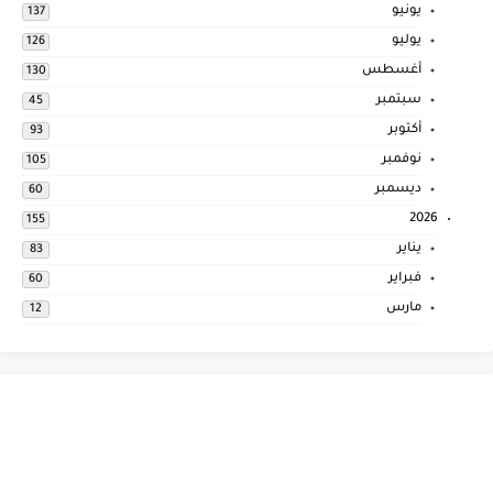
يونيو
137
يوليو
126
أغسطس
130
سبتمبر
45
أكتوبر
93
نوفمبر
105
ديسمبر
60
2026
155
يناير
83
فبراير
60
مارس
12