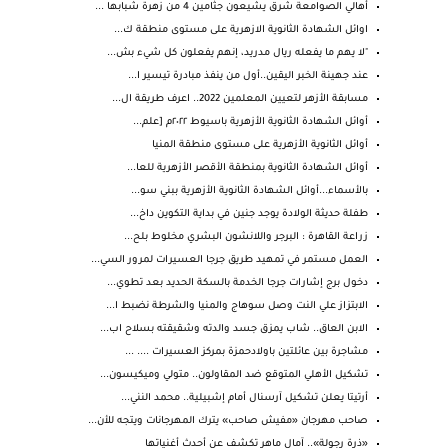
أهالي الصوامعة شرق يشيعون جثامين 4 من زهرة شبابها ...
اوائل الشهادة الثانوية الازهرية على مستوى منطقة ك...
"لا يهم ما يفعله ريال مدريد، إنهم يفعلون كل شيء بش...
عند جهينة الخبر اليقين..أول من ينفذ مبادرة تيسير ا...
مسابقة الأزهر لتعيين المعلمين 2022.. اعرف طريقة ال...
أوائل الشهادة الثانوية الأزهرية باسيوط ٢٠٢٢م [علم...
أوائل الثانوية الأزهرية على مستوى منطقة المنيا
أوائل الشهادة الثانوية بمنطقة الأقصر الأزهرية للعا...
بالأسماء...أوائل الشهادة الثانوية الأزهرية ببني سو...
طفلة حديثة الولادة يوجد جنين في بداية التكوين داخ...
زراعة القاهرة : البرجر واللانشون البشري مخلوط بلح...
العمل مستمر في تمهيد طريق جرجا العسيرات لمرور السي...
دخول برج إشارات جرجا الخدمة بالسكة الحديد بعد تطوي...
الابتزاز علي النت وصل سوهاج والمنيا والشرطة نضبط ا...
الابن العاق.. شاب يمزق جسد والدته وشقيقته بسلاح اب...
مشاجرة بين عائلتين باولادحمزة بمركز العسيرات .... ...
تشكيل الأهلي المتوقع ضد المقاولون.. متولي وميكيسون...
أرتيتا يعلن تشكيل آرسنال أمام إشبيلية.. محمد النني...
صاحب مهرجان «مفيش صاحب» يترك المهرجانات ويتجه للأن...
«ذرة رجولة».. آمال ماهر تكشف عن أحدث أغنياتها