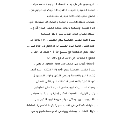
ذكرى مرور عام على وفاة الأستاذ المرحوم / محمد فؤاد...
القصة الحقيقية لهروب الطفل خالد ثروت عبدالرحيم من ...
مصرع شاب جراء حادث مرورى باولادحمزة
اغتصاب طفلة بالمنشاه القصة باختصار كما سردتها الأم...
وفاة طبيبة الإنسانية د/غاده محمد محمد رضوان أثر ح...
اسماء مصابي حادث انقلاب سيارة نقل السخنة
نشرة اخبار القدس المحتلة ليوم الخميس (14-7-2022) ر...
احمد النس ولجنة ابناء العسيرات ودورهم فى احياء مس...
الحزن يعم ⁧‫الدقهلية‬⁩ مع تشييع جنازة ٣٠ طفل من حف...
مصرع 6 مصريين في حادث مروع بالامارات
الأستاذ/ ثروت على محمد مدير إدارة التعاون الزراعي ...
نشرة القدس المحتلة ليوم الأحد (17-7-2022) راسم أحم...
(شجرة الدر والخلاطة وبيومي افتدى والوأد الفهلوى )...
"أبو الفضل" يتفقد لجان امتحانات الدور الثاني للصفي...
وفيات العسيرات اليوم خالص العزاء لأهالي المتوفين
رئيس الوزراء... السبت المقبل إجازة رسمية بمناسبة ر...
أقلام ومبدعون...يحتفى موقع جريدة اليوم الاخير، بمل...
إصابة 4 أشخاص في انقلاب سيارة بترعة الخضورة بالمنشاه
أخيرًا : انشاء مدرسة تجريبية في الصوامعة شرق بجهود...