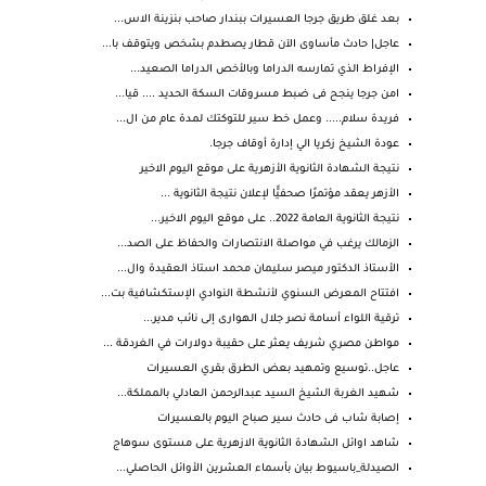
بعد غلق طريق جرجا العسيرات ببندار صاحب بنزينة الاس...
عاجل| حادث مأساوى الآن قطار يصطدم بشخص ويتوقف با...
الإفراط الذي تمارسه الدراما وبالأخص الدراما الصعيد...
امن جرجا ينجح فى ضبط مسروقات السكة الحديد .... قيا...
فريدة سلام..... وعمل خط سير للتوكتك لمدة عام من ال...
عودة الشيخ زكريا الي إدارة أوقاف جرجا.
نتيجة الشهادة الثانوية الأزهرية على موقع اليوم الاخير
الأزهر يعقد مؤتمرًا صحفيًّا لإعلان نتيجة الثانوية ...
نتيجة الثانوية العامة 2022.. على موقع اليوم الاخير...
الزمالك يرغب في مواصلة الانتصارات والحفاظ على الصد...
الأستاذ الدكتور ميصر سليمان محمد استاذ العقيدة وال...
افتتاح المعرض السنوي لأنشطة النوادي الإستكشافية بت...
ترقية اللواء أسامة نصر جلال الهوارى إلى نائب مدير...
مواطن مصري شريف يعثر على حقيبة دولارات في الغردقة ...
عاجل..توسيع وتمهيد بعض الطرق بقري العسيرات
شهيد الغربة الشيخ السيد عبدالرحمن العادلي بالمملكة...
إصابة شاب فى حادث سير صباح اليوم بالعسيرات
شاهد اوائل الشهادة الثانوية الازهرية على مستوى سوهاج
الصيدلة_باسيوط بيان بأسماء العشرين الأوائل الحاصلي...