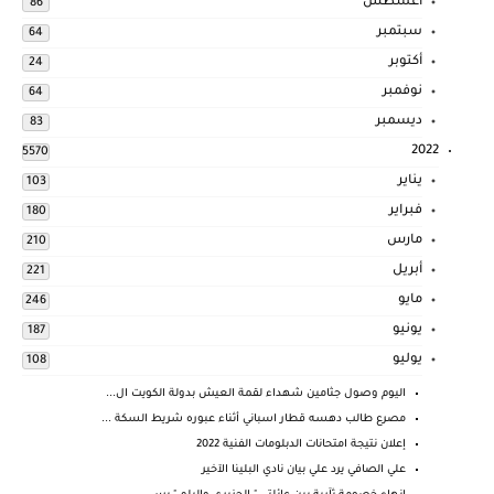
أغسطس
86
سبتمبر
64
أكتوبر
24
نوفمبر
64
ديسمبر
83
2022
5570
يناير
103
فبراير
180
مارس
210
أبريل
221
مايو
246
يونيو
187
يوليو
108
اليوم وصول جثامين شهداء لقمة العيش بدولة الكويت ال...
مصرع طالب دهسه قطار اسباني أثناء عبوره شريط السكة ...
إعلان نتيجة امتحانات الدبلومات الفنية 2022
علي الصافي يرد علي بيان نادي البلينا الآخير