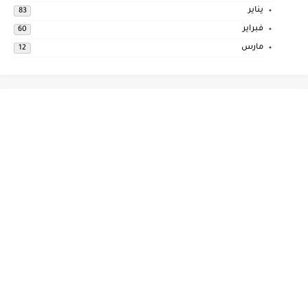
يناير
83
فبراير
60
مارس
12