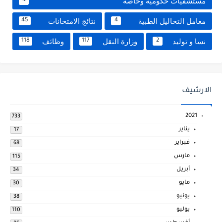
مستشفيات حكومية وخاصة
4
معامل التحاليل الطبية
نتائج الامتحانات
45
4
نسا و توليد
وزارة النقل
وظائف
118
117
2
الارشيف
2021
733
يناير
17
فبراير
68
مارس
115
أبريل
34
مايو
30
يونيو
38
يوليو
110