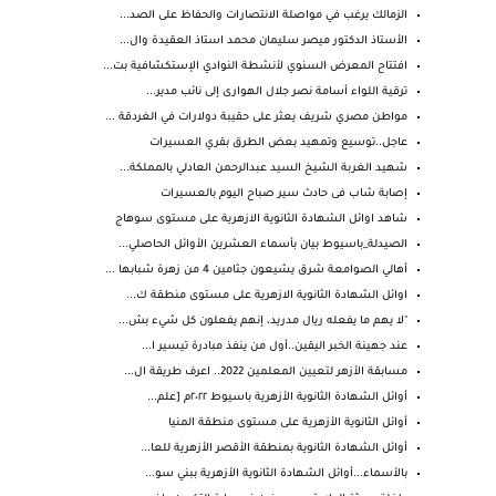
الزمالك يرغب في مواصلة الانتصارات والحفاظ على الصد...
الأستاذ الدكتور ميصر سليمان محمد استاذ العقيدة وال...
افتتاح المعرض السنوي لأنشطة النوادي الإستكشافية بت...
ترقية اللواء أسامة نصر جلال الهوارى إلى نائب مدير...
مواطن مصري شريف يعثر على حقيبة دولارات في الغردقة ...
عاجل..توسيع وتمهيد بعض الطرق بقري العسيرات
شهيد الغربة الشيخ السيد عبدالرحمن العادلي بالمملكة...
إصابة شاب فى حادث سير صباح اليوم بالعسيرات
شاهد اوائل الشهادة الثانوية الازهرية على مستوى سوهاج
الصيدلة_باسيوط بيان بأسماء العشرين الأوائل الحاصلي...
أهالي الصوامعة شرق يشيعون جثامين 4 من زهرة شبابها ...
اوائل الشهادة الثانوية الازهرية على مستوى منطقة ك...
"لا يهم ما يفعله ريال مدريد، إنهم يفعلون كل شيء بش...
عند جهينة الخبر اليقين..أول من ينفذ مبادرة تيسير ا...
مسابقة الأزهر لتعيين المعلمين 2022.. اعرف طريقة ال...
أوائل الشهادة الثانوية الأزهرية باسيوط ٢٠٢٢م [علم...
أوائل الثانوية الأزهرية على مستوى منطقة المنيا
أوائل الشهادة الثانوية بمنطقة الأقصر الأزهرية للعا...
بالأسماء...أوائل الشهادة الثانوية الأزهرية ببني سو...