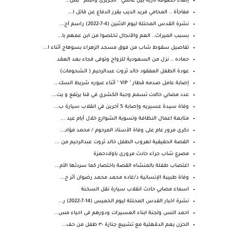
إنهاء خصومة ثآرية بين عائلتي " الجزيرى والبلم " بس...
مفاجأة .. المحامي فريد الديب يقرر الدفاع عن قاتل ا...
نشرة القدس المحتلة ليوم الاثنين (4-7-2022) راسم أح...
بسبب الميراث.. العم والأنجال تخلصوا من ابن عمهم با...
تفاصيل سقوط شاب من فوق مسجد الزهراء بسوهاج أثناء ا...
حماده .. نزل من السعودية للزواج وتوفى فجاء بعد العقد
عودة الطفل المفقود خالد ثروت عبدالرحيم ( الشحومات)
إصابة عامل صدمه قطار " VIP " أثناء عبوره شريط السك...
عدد مصابي حالات تسمم وجبة الكشري في قنا يرتفع و يت...
وفاة سيدة عسيريه وإصابة 5 آخرين في انقلاب سيارة ب...
متابعة اعمال النظافة وتسوية الشوارع خلال أيام عيد ...
ذكرى مرور عام على وفاة الأستاذ المرحوم / محمد فؤاد...
القصة الحقيقية لهروب الطفل خالد ثروت عبدالرحيم من ...
مصرع شاب جراء حادث مرورى باولادحمزة
اغتصاب طفلة بالمنشاه القصة باختصار كما سردتها الأم...
وفاة طبيبة الإنسانية د/غاده محمد محمد رضوان أثر ح...
اسماء مصابي حادث انقلاب سيارة نقل السخنة
نشرة اخبار القدس المحتلة ليوم الخميس (14-7-2022) ر...
احمد النس ولجنة ابناء العسيرات ودورهم فى احياء مس...
الحزن يعم ⁧‫الدقهلية‬⁩ مع تشييع جنازة ٣٠ طفل من حف...