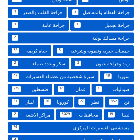
جراحة العظام والمفاصل
جراحة القلب والصدر
1
2
جراحة تجميل
جراحة عامة
1
1
جراحة مسالك بولية
2
جمعيات خيرية وتنموية وشرعية
حياة كريمة
72
5
رمد وجراحة عيون
سكر و غدد صماء
2
2
سوريا
سيرة شخصية من عظماء العسيرات
47
48
صيدليات
عمان
فلسطين
275
17
1
فن
قطر
كورونا
لبنان
51
26
27
852
ليبيا
محافظات
مراكز الاشعة
2
5029
19
مستشفى العسيرات المركزى
74