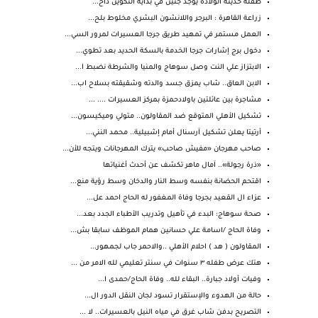
طفلة حديثة الولادة يوجد جنين في بداية التكوين داخ...
زراعة القاهرة : البرجر واللانشون البشري مخلوط بلح...
العمل مستمر في تمهيد طريق جرجا العسيرات لمرور السي...
دخول برج إشارات جرجا الخدمة بالسكة الحديد بعد تطوي...
الابتزاز علي النت وصل سوهاج والمنيا والشرطة نضبط ا...
الابن العاق.. شاب يمزق جسد والدته وشقيقته بسلاح اب...
مشاجرة بين عائلتين باولادحمزة بمركز العسيرات .... ...
تشكيل الأهلي المتوقع ضد المقاولون.. متولي وميكيسون...
أرتيتا يعلن تشكيل آرسنال أمام إشبيلية.. محمد النني...
صاحب مهرجان «مفيش صاحب» يترك المهرجانات ويتجه للأن...
«ذرة رجولة».. آمال ماهر تكشف عن أحدث أغنياتها
اقتحم الحضانة بنفسه وسط النار والدخان وسط رؤية منع...
عزاء ال القعيد بجرجا وفاة المغفور له الحاج احمد عل...
صحة سوهاج: البدء في تأهيل وتدريب الأطباء الجدد بعد...
وفاة الحاج /اسامة علي حسانين همام الموظف سابقا بش...
المقاولون ( هد ) احلام الأهلي ..والاحمر جاب لجمهور...
هتك عرض طفله ٣ سنوات في سنتر تعليمي لله الامر من ...
وفيات أولاد جبارة.. البقاء لله.. وفاة الحاج/حمدى ا...
حالة من الهدوء والإستقرار تسود لجان النقل الدور ال...
التصريح بدفن شاب غرق في مياه النيل بالعسيرات.. لا ...