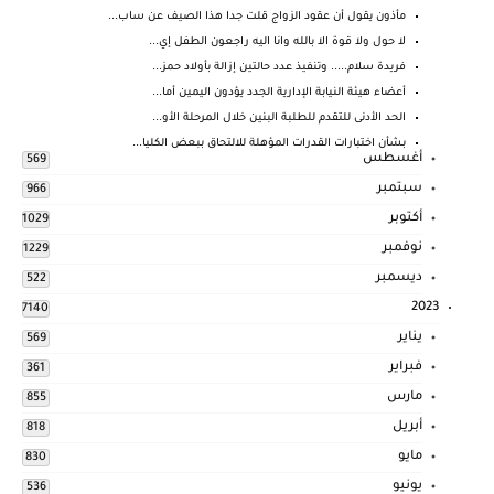
مأذون يقول أن عقود الزواج قلت جدا هذا الصيف عن ساب...
لا حول ولا قوة الا بالله وانا اليه راجعون الطفل إي...
فريدة سلام..... وتنفيذ عدد حالتين إزالة بأولاد حمز...
أعضاء هيئة النيابة الإدارية الجدد يؤدون اليمين أما...
الحد الأدنى للتقدم للطلبة البنين خلال المرحلة الأو...
بشأن اختبارات القدرات المؤهلة للالتحاق ببعض الكليا...
أغسطس
569
سبتمبر
966
أكتوبر
1029
نوفمبر
1229
ديسمبر
522
2023
7140
يناير
569
فبراير
361
مارس
855
أبريل
818
مايو
830
يونيو
536