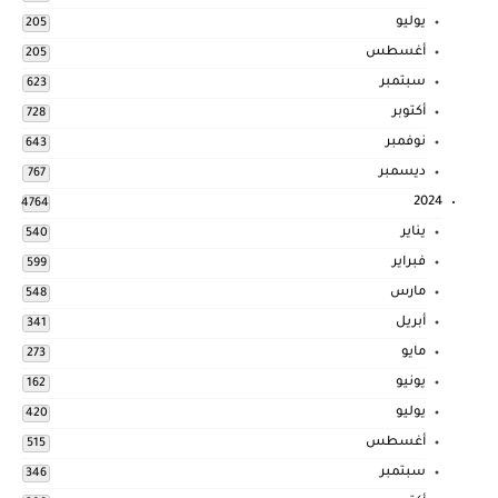
يوليو
205
أغسطس
205
سبتمبر
623
أكتوبر
728
نوفمبر
643
ديسمبر
767
2024
4764
يناير
540
فبراير
599
مارس
548
أبريل
341
مايو
273
يونيو
162
يوليو
420
أغسطس
515
سبتمبر
346