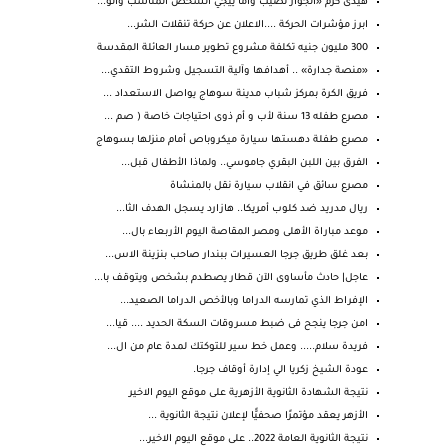
هيدى كرم «الجواز نصيب وأما ييجي الشخص المناسب والو...
ابرز مؤشرات الحركة ....الاعلان عن حركة تنقلات الشر...
300 مليون جنيه تكلفة مشروع تطوير مسار العائلة المقدسة
«منصة جدارة» .. أهدافها وآلية التسجيل وشروط التقدي...
فريق الكرة بمركز شباب مدينة سوهاج يواصل الاستعداد ...
مصرع طفله 13 سنة لأب و أم ذوى احتياجات خاصة ( صم ...
مصرع طفلة دهستها سيارة ميكروباص أمام منزلها بسوهاج
الفرق بين اللبن البقري جاموسي.. ولماذا الأطفال قبل...
مصرع سائق في انقلاب سيارة نقل بالمنشاة
ريال مدريد ضد كلوب أمريكا.. هازارد يسجل الهدف الثا...
موعد مباراة الأهلى ومصر المقاصة اليوم الأربعاء بال...
بعد غلق طريق جرجا العسيرات ببندار صاحب بنزينة الاس...
عاجل| حادث مأساوى الآن قطار يصطدم بشخص ويتوقف با...
الإفراط الذي تمارسه الدراما وبالأخص الدراما الصعيد...
امن جرجا ينجح فى ضبط مسروقات السكة الحديد .... قيا...
فريدة سلام..... وعمل خط سير للتوكتك لمدة عام من ال...
عودة الشيخ زكريا الي إدارة أوقاف جرجا.
نتيجة الشهادة الثانوية الأزهرية على موقع اليوم الاخير
الأزهر يعقد مؤتمرًا صحفيًّا لإعلان نتيجة الثانوية ...
نتيجة الثانوية العامة 2022.. على موقع اليوم الاخير...