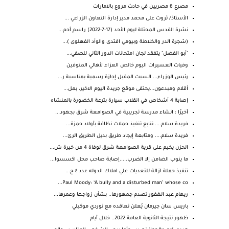
مصرع 6 مصريين في حادث مروع بالامارات
الأستاذ/ ثروت على محمد مدير إدارة التعاون الزراعي ...
نشرة القدس المحتلة ليوم الأحد (17-7-2022) راسم أحم...
(شجرة الدر والخلاطة وبيومي افتدى والوأد الفهلوى )...
"أبو الفضل" يتفقد لجان امتحانات الدور الثاني للصفي...
وفيات العسيرات اليوم خالص العزاء لأهالي المتوفين
رئيس الوزراء... السبت المقبل إجازة رسمية بمناسبة ر...
أقلام ومبدعون...يحتفى موقع جريدة اليوم الاخير، بمل...
إصابة 4 أشخاص في انقلاب سيارة بترعة الخضورة بالمنشاه
أخيرًا : انشاء مدرسة تجريبية في الصوامعة شرق بجهود...
فريدة سلام.... تتابع تنفيذ حملات نظافة بأولاد حمزة...
فريدة سلام.... ومتابعة إيجاد طريق بديل الطريق الرئ...
الحزن يخيم على قرية الصوامعة شرق لوفاة 4 من خيرة ش...
ما ينوب الضامن إلا الضرب.....إصابة صاحب محل اكسسوا...
تنفيذ حملة ازالة للتعديات علي املاك الدوله عدد ٤ ح...
Paul Moody: ‘A bully and a disturbed man’ whose co...
ريهام عبد الغفور تصدم جمهورها.. بشأن زواجها وعمرها...
باريس سان جيرمان يُعلن تعاقده مع نوردي موكيلي
ظهور نتيجة الثانوية العامة 2022.. خلال أيام