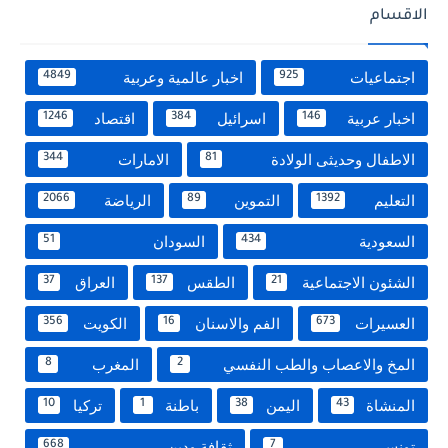
الاقسام
اجتماعيات
اخبار عالمية وعربية
4849
925
اخبار عربية
اسرائيل
اقتصاد
1246
384
146
الاطفال وحديثى الولادة
الامارات
344
81
التعليم
التموين
الرياضة
2066
89
1392
السعودية
السودان
51
434
الشئون الاجتماعية
الطقس
العراق
37
137
21
العسيرات
الفم والاسنان
الكويت
356
16
673
المخ والاعصاب والطب النفسي
المغرب
8
2
المنشاة
اليمن
باطنة
تركيا
10
1
38
43
تونس
ثقافة ودين
668
7