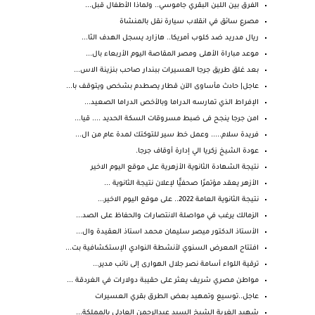
الفرق بين اللبن البقري جاموسي.. ولماذا الأطفال قبل...
مصرع سائق في انقلاب سيارة نقل بالمنشاة
ريال مدريد ضد كلوب أمريكا.. هازارد يسجل الهدف الثا...
موعد مباراة الأهلى ومصر المقاصة اليوم الأربعاء بال...
بعد غلق طريق جرجا العسيرات ببندار صاحب بنزينة الاس...
عاجل| حادث مأساوى الآن قطار يصطدم بشخص ويتوقف با...
الإفراط الذي تمارسه الدراما وبالأخص الدراما الصعيد...
امن جرجا ينجح فى ضبط مسروقات السكة الحديد .... قيا...
فريدة سلام..... وعمل خط سير للتوكتك لمدة عام من ال...
عودة الشيخ زكريا الي إدارة أوقاف جرجا.
نتيجة الشهادة الثانوية الأزهرية على موقع اليوم الاخير
الأزهر يعقد مؤتمرًا صحفيًّا لإعلان نتيجة الثانوية ...
نتيجة الثانوية العامة 2022.. على موقع اليوم الاخير...
الزمالك يرغب في مواصلة الانتصارات والحفاظ على الصد...
الأستاذ الدكتور ميصر سليمان محمد استاذ العقيدة وال...
افتتاح المعرض السنوي لأنشطة النوادي الإستكشافية بت...
ترقية اللواء أسامة نصر جلال الهوارى إلى نائب مدير...
مواطن مصري شريف يعثر على حقيبة دولارات في الغردقة ...
عاجل..توسيع وتمهيد بعض الطرق بقري العسيرات
شهيد الغربة الشيخ السيد عبدالرحمن العادلي بالمملكة...