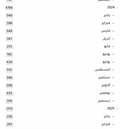
ديسمبر
767
2024
4764
يناير
540
فبراير
599
مارس
548
أبريل
341
مايو
273
يونيو
162
يوليو
420
أغسطس
515
سبتمبر
346
أكتوبر
208
نوفمبر
433
ديسمبر
379
2025
1713
يناير
226
فبراير
201