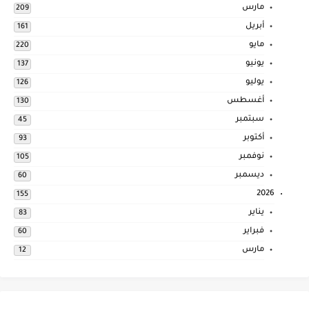
مارس
209
أبريل
161
مايو
220
يونيو
137
يوليو
126
أغسطس
130
سبتمبر
45
أكتوبر
93
نوفمبر
105
ديسمبر
60
2026
155
يناير
83
فبراير
60
مارس
12