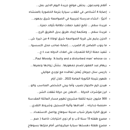
أقلام ومبدعون...يحتفى موقع جريدة اليوم الاخير، بمل...
إصابة 4 أشخاص في انقلاب سيارة بترعة الخضورة بالمنشاه
أخيرًا : انشاء مدرسة تجريبية في الصوامعة شرق بجهود...
فريدة سلام.... تتابع تنفيذ حملات نظافة بأولاد حمزة...
فريدة سلام.... ومتابعة إيجاد طريق بديل الطريق الرئ...
الحزن يخيم على قرية الصوامعة شرق لوفاة 4 من خيرة ش...
ما ينوب الضامن إلا الضرب.....إصابة صاحب محل اكسسوا...
تنفيذ حملة ازالة للتعديات علي املاك الدوله عدد ٤ ح...
Paul Moody: ‘A bully and a disturbed man’ whose co...
ريهام عبد الغفور تصدم جمهورها.. بشأن زواجها وعمرها...
باريس سان جيرمان يُعلن تعاقده مع نوردي موكيلي
ظهور نتيجة الثانوية العامة 2022.. خلال أيام
هيدى كرم «الجواز نصيب وأما ييجي الشخص المناسب والو...
ابرز مؤشرات الحركة ....الاعلان عن حركة تنقلات الشر...
300 مليون جنيه تكلفة مشروع تطوير مسار العائلة المقدسة
«منصة جدارة» .. أهدافها وآلية التسجيل وشروط التقدي...
فريق الكرة بمركز شباب مدينة سوهاج يواصل الاستعداد ...
مصرع طفله 13 سنة لأب و أم ذوى احتياجات خاصة ( صم ...
مصرع طفلة دهستها سيارة ميكروباص أمام منزلها بسوهاج