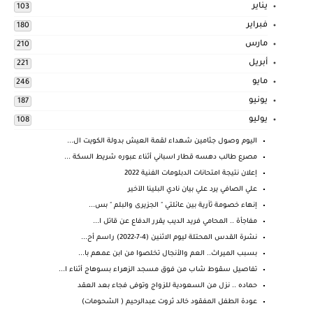
يناير
103
فبراير
180
مارس
210
أبريل
221
مايو
246
يونيو
187
يوليو
108
اليوم وصول جثامين شهداء لقمة العيش بدولة الكويت ال...
مصرع طالب دهسه قطار اسباني أثناء عبوره شريط السكة ...
إعلان نتيجة امتحانات الدبلومات الفنية 2022
علي الصافي يرد علي بيان نادي البلينا الآخير
إنهاء خصومة ثآرية بين عائلتي " الجزيرى والبلم " بس...
مفاجأة .. المحامي فريد الديب يقرر الدفاع عن قاتل ا...
نشرة القدس المحتلة ليوم الاثنين (4-7-2022) راسم أح...
بسبب الميراث.. العم والأنجال تخلصوا من ابن عمهم با...
تفاصيل سقوط شاب من فوق مسجد الزهراء بسوهاج أثناء ا...
حماده .. نزل من السعودية للزواج وتوفى فجاء بعد العقد
عودة الطفل المفقود خالد ثروت عبدالرحيم ( الشحومات)