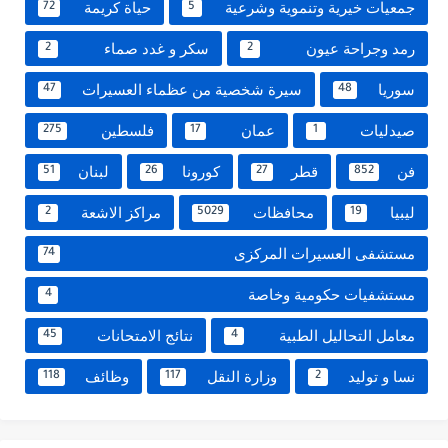
جمعيات خيرية وتنموية وشرعية
حياة كريمة
72
5
رمد وجراحة عيون
سكر و غدد صماء
2
2
سوريا
سيرة شخصية من عظماء العسيرات
47
48
صيدليات
عمان
فلسطين
275
17
1
فن
قطر
كورونا
لبنان
51
26
27
852
ليبيا
محافظات
مراكز الاشعة
2
5029
19
مستشفى العسيرات المركزى
74
مستشفيات حكومية وخاصة
4
معامل التحاليل الطبية
نتائج الامتحانات
45
4
نسا و توليد
وزارة النقل
وظائف
118
117
2