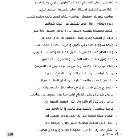
تشكيل الأهلي المتوقع ضد المقاولون.. متولي وميكيسون...
أرتيتا يعلن تشكيل آرسنال أمام إشبيلية.. محمد النني...
صاحب مهرجان «مفيش صاحب» يترك المهرجانات ويتجه للأن...
«ذرة رجولة».. آمال ماهر تكشف عن أحدث أغنياتها
اقتحم الحضانة بنفسه وسط النار والدخان وسط رؤية منع...
عزاء ال القعيد بجرجا وفاة المغفور له الحاج احمد عل...
صحة سوهاج: البدء في تأهيل وتدريب الأطباء الجدد بعد...
وفاة الحاج /اسامة علي حسانين همام الموظف سابقا بش...
المقاولون ( هد ) احلام الأهلي ..والاحمر جاب لجمهور...
هتك عرض طفله ٣ سنوات في سنتر تعليمي لله الامر من ...
وفيات أولاد جبارة.. البقاء لله.. وفاة الحاج/حمدى ا...
حالة من الهدوء والإستقرار تسود لجان النقل الدور ال...
التصريح بدفن شاب غرق في مياه النيل بالعسيرات.. لا ...
مأذون يقول أن عقود الزواج قلت جدا هذا الصيف عن ساب...
لا حول ولا قوة الا بالله وانا اليه راجعون الطفل إي...
فريدة سلام..... وتنفيذ عدد حالتين إزالة بأولاد حمز...
أعضاء هيئة النيابة الإدارية الجدد يؤدون اليمين أما...
الحد الأدنى للتقدم للطلبة البنين خلال المرحلة الأو...
بشأن اختبارات القدرات المؤهلة للالتحاق ببعض الكليا...
أغسطس
569