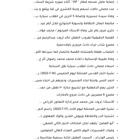
إصابة عامل صدمه قطار " VIP " أثناء عبوره شريط السك...
عدد مصابي حالات تسمم وجبة الكشري في قنا يرتفع و يت...
وفاة سيدة عسيريه وإصابة 5 آخرين في انقلاب سيارة ب...
متابعة اعمال النظافة وتسوية الشوارع خلال أيام عيد ...
ذكرى مرور عام على وفاة الأستاذ المرحوم / محمد فؤاد...
القصة الحقيقية لهروب الطفل خالد ثروت عبدالرحيم من ...
مصرع شاب جراء حادث مرورى باولادحمزة
اغتصاب طفلة بالمنشاه القصة باختصار كما سردتها الأم...
وفاة طبيبة الإنسانية د/غاده محمد محمد رضوان أثر ح...
اسماء مصابي حادث انقلاب سيارة نقل السخنة
نشرة اخبار القدس المحتلة ليوم الخميس (14-7-2022) ر...
احمد النس ولجنة ابناء العسيرات ودورهم فى احياء مس...
الحزن يعم ⁧‫الدقهلية‬⁩ مع تشييع جنازة ٣٠ طفل من حف...
مصرع 6 مصريين في حادث مروع بالامارات
الأستاذ/ ثروت على محمد مدير إدارة التعاون الزراعي ...
نشرة القدس المحتلة ليوم الأحد (17-7-2022) راسم أحم...
(شجرة الدر والخلاطة وبيومي افتدى والوأد الفهلوى )...
"أبو الفضل" يتفقد لجان امتحانات الدور الثاني للصفي...
وفيات العسيرات اليوم خالص العزاء لأهالي المتوفين
رئيس الوزراء... السبت المقبل إجازة رسمية بمناسبة ر...