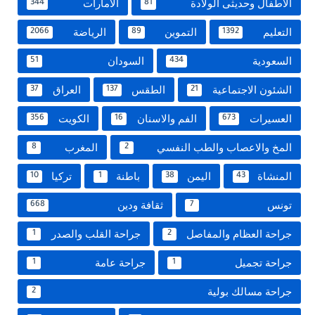
الاطفال وحديثى الولادة
الامارات
344
81
التعليم
التموين
الرياضة
2066
89
1392
السعودية
السودان
51
434
الشئون الاجتماعية
الطقس
العراق
37
137
21
العسيرات
الفم والاسنان
الكويت
356
16
673
المخ والاعصاب والطب النفسي
المغرب
8
2
المنشاة
اليمن
باطنة
تركيا
10
1
38
43
تونس
ثقافة ودين
668
7
جراحة العظام والمفاصل
جراحة القلب والصدر
1
2
جراحة تجميل
جراحة عامة
1
1
جراحة مسالك بولية
2