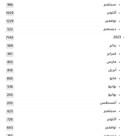
سبتمبر
966
أكتوبر
1029
نوفمبر
1229
ديسمبر
522
2023
7140
يناير
569
فبراير
361
مارس
855
أبريل
818
مايو
830
يونيو
536
يوليو
205
أغسطس
205
سبتمبر
623
أكتوبر
728
نوفمبر
643