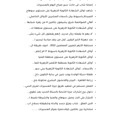
إصابة شاب فى حادث سير صباح اليوم بالعسيرات
شاهد اوائل الشهادة الثانوية الازهرية على مستوى سوهاج
الصيدلة_باسيوط بيان بأسماء العشرين الأوائل الحاصلي...
أهالي الصوامعة شرق يشيعون جثامين 4 من زهرة شبابها ...
اوائل الشهادة الثانوية الازهرية على مستوى منطقة ك...
"لا يهم ما يفعله ريال مدريد، إنهم يفعلون كل شيء بش...
عند جهينة الخبر اليقين..أول من ينفذ مبادرة تيسير ا...
مسابقة الأزهر لتعيين المعلمين 2022.. اعرف طريقة ال...
أوائل الشهادة الثانوية الأزهرية باسيوط ٢٠٢٢م [علم...
أوائل الثانوية الأزهرية على مستوى منطقة المنيا
أوائل الشهادة الثانوية بمنطقة الأقصر الأزهرية للعا...
بالأسماء...أوائل الشهادة الثانوية الأزهرية ببني سو...
طفلة حديثة الولادة يوجد جنين في بداية التكوين داخ...
زراعة القاهرة : البرجر واللانشون البشري مخلوط بلح...
العمل مستمر في تمهيد طريق جرجا العسيرات لمرور السي...
دخول برج إشارات جرجا الخدمة بالسكة الحديد بعد تطوي...
الابتزاز علي النت وصل سوهاج والمنيا والشرطة نضبط ا...
الابن العاق.. شاب يمزق جسد والدته وشقيقته بسلاح اب...
مشاجرة بين عائلتين باولادحمزة بمركز العسيرات .... ...