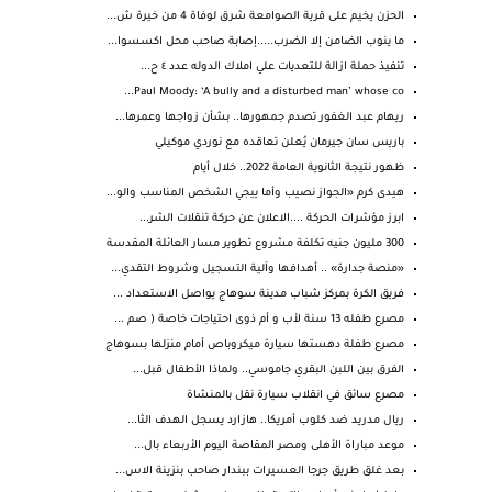
الحزن يخيم على قرية الصوامعة شرق لوفاة 4 من خيرة ش...
ما ينوب الضامن إلا الضرب.....إصابة صاحب محل اكسسوا...
تنفيذ حملة ازالة للتعديات علي املاك الدوله عدد ٤ ح...
Paul Moody: ‘A bully and a disturbed man’ whose co...
ريهام عبد الغفور تصدم جمهورها.. بشأن زواجها وعمرها...
باريس سان جيرمان يُعلن تعاقده مع نوردي موكيلي
ظهور نتيجة الثانوية العامة 2022.. خلال أيام
هيدى كرم «الجواز نصيب وأما ييجي الشخص المناسب والو...
ابرز مؤشرات الحركة ....الاعلان عن حركة تنقلات الشر...
300 مليون جنيه تكلفة مشروع تطوير مسار العائلة المقدسة
«منصة جدارة» .. أهدافها وآلية التسجيل وشروط التقدي...
فريق الكرة بمركز شباب مدينة سوهاج يواصل الاستعداد ...
مصرع طفله 13 سنة لأب و أم ذوى احتياجات خاصة ( صم ...
مصرع طفلة دهستها سيارة ميكروباص أمام منزلها بسوهاج
الفرق بين اللبن البقري جاموسي.. ولماذا الأطفال قبل...
مصرع سائق في انقلاب سيارة نقل بالمنشاة
ريال مدريد ضد كلوب أمريكا.. هازارد يسجل الهدف الثا...
موعد مباراة الأهلى ومصر المقاصة اليوم الأربعاء بال...
بعد غلق طريق جرجا العسيرات ببندار صاحب بنزينة الاس...