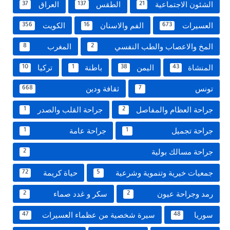
الشئون الاجتماعية
الطقس
العراق
37
137
21
العسيرات
الفم والاسنان
الكويت
356
16
673
المخ والاعصاب والطب النفسي
المغرب
8
2
المنشاة
اليمن
باطنة
تركيا
10
1
38
43
تونس
ثقافة ودين
668
7
جراحة العظام والمفاصل
جراحة القلب والصدر
1
2
جراحة تجميل
جراحة عامة
1
1
جراحة مسالك بولية
2
جمعيات خيرية وتنموية وشرعية
حياة كريمة
72
5
رمد وجراحة عيون
سكر و غدد صماء
2
2
سوريا
سيرة شخصية من عظماء العسيرات
47
48