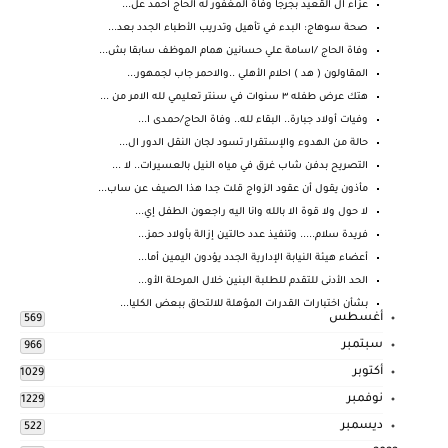
عزاء ال القعيد بجرجا وفاة المغفور له الحاج احمد عل...
صحة سوهاج: البدء في تأهيل وتدريب الأطباء الجدد بعد...
وفاة الحاج /اسامة علي حسانين همام الموظف سابقا بش...
المقاولون ( هد ) احلام الأهلي ..والاحمر جاب لجمهور...
هتك عرض طفله ٣ سنوات في سنتر تعليمي لله الامر من ...
وفيات أولاد جبارة.. البقاء لله.. وفاة الحاج/حمدى ا...
حالة من الهدوء والإستقرار تسود لجان النقل الدور ال...
التصريح بدفن شاب غرق في مياه النيل بالعسيرات.. لا ...
مأذون يقول أن عقود الزواج قلت جدا هذا الصيف عن ساب...
لا حول ولا قوة الا بالله وانا اليه راجعون الطفل إي...
فريدة سلام..... وتنفيذ عدد حالتين إزالة بأولاد حمز...
أعضاء هيئة النيابة الإدارية الجدد يؤدون اليمين أما...
الحد الأدنى للتقدم للطلبة البنين خلال المرحلة الأو...
بشأن اختبارات القدرات المؤهلة للالتحاق ببعض الكليا...
أغسطس
569
سبتمبر
966
أكتوبر
1029
نوفمبر
1229
ديسمبر
522