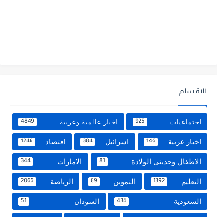
الاقسام
اجتماعيات
اخبار عالمية وعربية
4849
925
اخبار عربية
اسرائيل
اقتصاد
1246
384
146
الاطفال وحديثى الولادة
الامارات
344
81
التعليم
التموين
الرياضة
2066
89
1392
السعودية
السودان
51
434