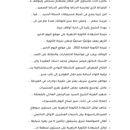
عاجل| حادث مأساوى الآن قطار يصطدم بشخص ويتوقف با...
الإفراط الذي تمارسه الدراما وبالأخص الدراما الصعيد...
امن جرجا ينجح فى ضبط مسروقات السكة الحديد .... قيا...
فريدة سلام..... وعمل خط سير للتوكتك لمدة عام من ال...
عودة الشيخ زكريا الي إدارة أوقاف جرجا.
نتيجة الشهادة الثانوية الأزهرية على موقع اليوم الاخير
الأزهر يعقد مؤتمرًا صحفيًّا لإعلان نتيجة الثانوية ...
نتيجة الثانوية العامة 2022.. على موقع اليوم الاخير...
الزمالك يرغب في مواصلة الانتصارات والحفاظ على الصد...
الأستاذ الدكتور ميصر سليمان محمد استاذ العقيدة وال...
افتتاح المعرض السنوي لأنشطة النوادي الإستكشافية بت...
ترقية اللواء أسامة نصر جلال الهوارى إلى نائب مدير...
مواطن مصري شريف يعثر على حقيبة دولارات في الغردقة ...
عاجل..توسيع وتمهيد بعض الطرق بقري العسيرات
شهيد الغربة الشيخ السيد عبدالرحمن العادلي بالمملكة...
إصابة شاب فى حادث سير صباح اليوم بالعسيرات
شاهد اوائل الشهادة الثانوية الازهرية على مستوى سوهاج
الصيدلة_باسيوط بيان بأسماء العشرين الأوائل الحاصلي...
أهالي الصوامعة شرق يشيعون جثامين 4 من زهرة شبابها ...
اوائل الشهادة الثانوية الازهرية على مستوى منطقة ك...