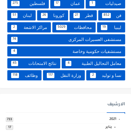
صيدليات
عمان
فلسطين
275
17
1
فن
قطر
كورونا
لبنان
51
26
27
852
ليبيا
محافظات
مراكز الاشعة
2
5029
19
مستشفى العسيرات المركزى
74
مستشفيات حكومية وخاصة
4
معامل التحاليل الطبية
نتائج الامتحانات
45
4
نسا و توليد
وزارة النقل
وظائف
118
117
2
الارشيف
2021
733
يناير
17