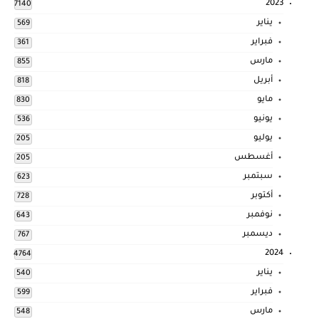
2023
7140
يناير
569
فبراير
361
مارس
855
أبريل
818
مايو
830
يونيو
536
يوليو
205
أغسطس
205
سبتمبر
623
أكتوبر
728
نوفمبر
643
ديسمبر
767
2024
4764
يناير
540
فبراير
599
مارس
548