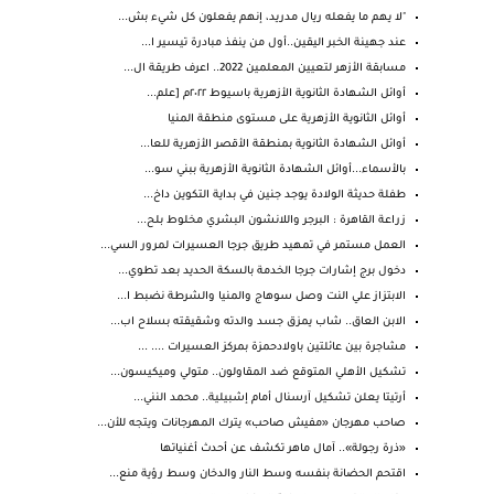
"لا يهم ما يفعله ريال مدريد، إنهم يفعلون كل شيء بش...
عند جهينة الخبر اليقين..أول من ينفذ مبادرة تيسير ا...
مسابقة الأزهر لتعيين المعلمين 2022.. اعرف طريقة ال...
أوائل الشهادة الثانوية الأزهرية باسيوط ٢٠٢٢م [علم...
أوائل الثانوية الأزهرية على مستوى منطقة المنيا
أوائل الشهادة الثانوية بمنطقة الأقصر الأزهرية للعا...
بالأسماء...أوائل الشهادة الثانوية الأزهرية ببني سو...
طفلة حديثة الولادة يوجد جنين في بداية التكوين داخ...
زراعة القاهرة : البرجر واللانشون البشري مخلوط بلح...
العمل مستمر في تمهيد طريق جرجا العسيرات لمرور السي...
دخول برج إشارات جرجا الخدمة بالسكة الحديد بعد تطوي...
الابتزاز علي النت وصل سوهاج والمنيا والشرطة نضبط ا...
الابن العاق.. شاب يمزق جسد والدته وشقيقته بسلاح اب...
مشاجرة بين عائلتين باولادحمزة بمركز العسيرات .... ...
تشكيل الأهلي المتوقع ضد المقاولون.. متولي وميكيسون...
أرتيتا يعلن تشكيل آرسنال أمام إشبيلية.. محمد النني...
صاحب مهرجان «مفيش صاحب» يترك المهرجانات ويتجه للأن...
«ذرة رجولة».. آمال ماهر تكشف عن أحدث أغنياتها
اقتحم الحضانة بنفسه وسط النار والدخان وسط رؤية منع...