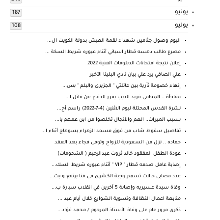
يونيو
187
يوليو
108
اليوم وصول جثامين شهداء لقمة العيش بدولة الكويت ال...
مصرع طالب دهسه قطار اسباني أثناء عبوره شريط السكة ...
إعلان نتيجة امتحانات الدبلومات الفنية 2022
علي الصافي يرد علي بيان نادي البلينا الآخير
إنهاء خصومة ثآرية بين عائلتي " الجزيرى والبلم " بس...
مفاجأة .. المحامي فريد الديب يقرر الدفاع عن قاتل ا...
نشرة القدس المحتلة ليوم الاثنين (4-7-2022) راسم أح...
بسبب الميراث.. العم والأنجال تخلصوا من ابن عمهم با...
تفاصيل سقوط شاب من فوق مسجد الزهراء بسوهاج أثناء ا...
حماده .. نزل من السعودية للزواج وتوفى فجاء بعد العقد
عودة الطفل المفقود خالد ثروت عبدالرحيم ( الشحومات)
إصابة عامل صدمه قطار " VIP " أثناء عبوره شريط السك...
عدد مصابي حالات تسمم وجبة الكشري في قنا يرتفع و يت...
وفاة سيدة عسيريه وإصابة 5 آخرين في انقلاب سيارة ب...
متابعة اعمال النظافة وتسوية الشوارع خلال أيام عيد ...
ذكرى مرور عام على وفاة الأستاذ المرحوم / محمد فؤاد...