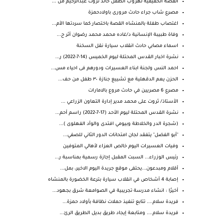
القصة الحقيقية لهروب الطفل خالد ثروت عبدالرحيم من ...
مصرع شاب جراء حادث مرورى باولادحمزة
اغتصاب طفلة بالمنشاه القصة باختصار كما سردتها الأم...
وفاة طبيبة الإنسانية د/غاده محمد محمد رضوان أثر ح...
اسماء مصابي حادث انقلاب سيارة نقل السخنة
نشرة اخبار القدس المحتلة ليوم الخميس (14-7-2022) ر...
احمد النس ولجنة ابناء العسيرات ودورهم فى احياء مس...
الحزن يعم ⁧‫الدقهلية‬⁩ مع تشييع جنازة ٣٠ طفل من حف...
مصرع 6 مصريين في حادث مروع بالامارات
الأستاذ/ ثروت على محمد مدير إدارة التعاون الزراعي ...
نشرة القدس المحتلة ليوم الأحد (17-7-2022) راسم أحم...
(شجرة الدر والخلاطة وبيومي افتدى والوأد الفهلوى )...
"أبو الفضل" يتفقد لجان امتحانات الدور الثاني للصفي...
وفيات العسيرات اليوم خالص العزاء لأهالي المتوفين
رئيس الوزراء... السبت المقبل إجازة رسمية بمناسبة ر...
أقلام ومبدعون...يحتفى موقع جريدة اليوم الاخير، بمل...
إصابة 4 أشخاص في انقلاب سيارة بترعة الخضورة بالمنشاه
أخيرًا : انشاء مدرسة تجريبية في الصوامعة شرق بجهود...
فريدة سلام.... تتابع تنفيذ حملات نظافة بأولاد حمزة...
فريدة سلام.... ومتابعة إيجاد طريق بديل الطريق الرئ...