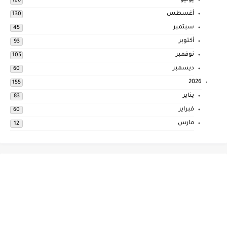
يوليو
126
أغسطس
130
سبتمبر
45
أكتوبر
93
نوفمبر
105
ديسمبر
60
2026
155
يناير
83
فبراير
60
مارس
12