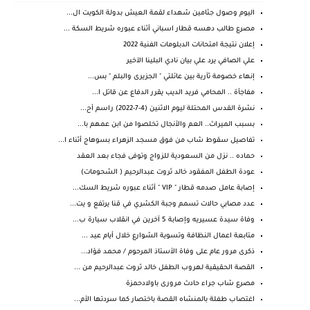
اليوم وصول جثامين شهداء لقمة العيش بدولة الكويت ال...
مصرع طالب دهسه قطار اسباني أثناء عبوره شريط السكة ...
إعلان نتيجة امتحانات الدبلومات الفنية 2022
علي الصافي يرد علي بيان نادي البلينا الآخير
إنهاء خصومة ثآرية بين عائلتي " الجزيرى والبلم " بس...
مفاجأة .. المحامي فريد الديب يقرر الدفاع عن قاتل ا...
نشرة القدس المحتلة ليوم الاثنين (4-7-2022) راسم أح...
بسبب الميراث.. العم والأنجال تخلصوا من ابن عمهم با...
تفاصيل سقوط شاب من فوق مسجد الزهراء بسوهاج أثناء ا...
حماده .. نزل من السعودية للزواج وتوفى فجاء بعد العقد
عودة الطفل المفقود خالد ثروت عبدالرحيم ( الشحومات)
إصابة عامل صدمه قطار " VIP " أثناء عبوره شريط السك...
عدد مصابي حالات تسمم وجبة الكشري في قنا يرتفع و يت...
وفاة سيدة عسيريه وإصابة 5 آخرين في انقلاب سيارة ب...
متابعة اعمال النظافة وتسوية الشوارع خلال أيام عيد ...
ذكرى مرور عام على وفاة الأستاذ المرحوم / محمد فؤاد...
القصة الحقيقية لهروب الطفل خالد ثروت عبدالرحيم من ...
مصرع شاب جراء حادث مرورى باولادحمزة
اغتصاب طفلة بالمنشاه القصة باختصار كما سردتها الأم...