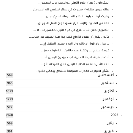
المقاولون ( هد ) احلام الأهلي ..والاحمر جاب لجمهور...
هتك عرض طفله ٣ سنوات في سنتر تعليمي لله الامر من ...
وفيات أولاد جبارة.. البقاء لله.. وفاة الحاج/حمدى ا...
حالة من الهدوء والإستقرار تسود لجان النقل الدور ال...
التصريح بدفن شاب غرق في مياه النيل بالعسيرات.. لا ...
مأذون يقول أن عقود الزواج قلت جدا هذا الصيف عن ساب...
لا حول ولا قوة الا بالله وانا اليه راجعون الطفل إي...
فريدة سلام..... وتنفيذ عدد حالتين إزالة بأولاد حمز...
أعضاء هيئة النيابة الإدارية الجدد يؤدون اليمين أما...
الحد الأدنى للتقدم للطلبة البنين خلال المرحلة الأو...
بشأن اختبارات القدرات المؤهلة للالتحاق ببعض الكليا...
أغسطس
569
سبتمبر
966
أكتوبر
1029
نوفمبر
1229
ديسمبر
522
2023
7140
يناير
569
فبراير
361