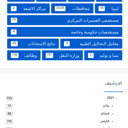
ليبيا
محافظات
مراكز الاشعة
2
5029
19
مستشفى العسيرات المركزى
74
مستشفيات حكومية وخاصة
4
معامل التحاليل الطبية
نتائج الامتحانات
45
4
نسا و توليد
وزارة النقل
وظائف
118
117
2
الارشيف
2021
733
يناير
17
فبراير
68
مارس
115