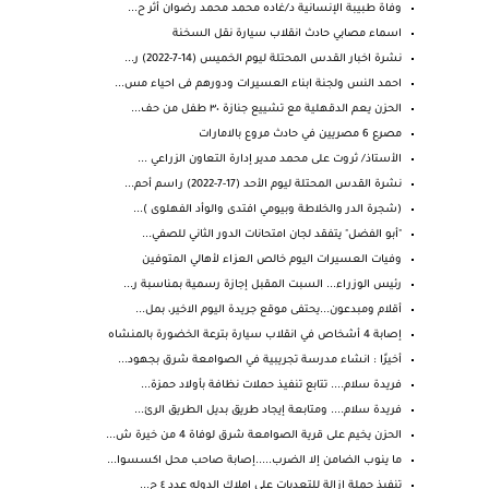
وفاة طبيبة الإنسانية د/غاده محمد محمد رضوان أثر ح...
اسماء مصابي حادث انقلاب سيارة نقل السخنة
نشرة اخبار القدس المحتلة ليوم الخميس (14-7-2022) ر...
احمد النس ولجنة ابناء العسيرات ودورهم فى احياء مس...
الحزن يعم ⁧‫الدقهلية‬⁩ مع تشييع جنازة ٣٠ طفل من حف...
مصرع 6 مصريين في حادث مروع بالامارات
الأستاذ/ ثروت على محمد مدير إدارة التعاون الزراعي ...
نشرة القدس المحتلة ليوم الأحد (17-7-2022) راسم أحم...
(شجرة الدر والخلاطة وبيومي افتدى والوأد الفهلوى )...
"أبو الفضل" يتفقد لجان امتحانات الدور الثاني للصفي...
وفيات العسيرات اليوم خالص العزاء لأهالي المتوفين
رئيس الوزراء... السبت المقبل إجازة رسمية بمناسبة ر...
أقلام ومبدعون...يحتفى موقع جريدة اليوم الاخير، بمل...
إصابة 4 أشخاص في انقلاب سيارة بترعة الخضورة بالمنشاه
أخيرًا : انشاء مدرسة تجريبية في الصوامعة شرق بجهود...
فريدة سلام.... تتابع تنفيذ حملات نظافة بأولاد حمزة...
فريدة سلام.... ومتابعة إيجاد طريق بديل الطريق الرئ...
الحزن يخيم على قرية الصوامعة شرق لوفاة 4 من خيرة ش...
ما ينوب الضامن إلا الضرب.....إصابة صاحب محل اكسسوا...
تنفيذ حملة ازالة للتعديات علي املاك الدوله عدد ٤ ح...