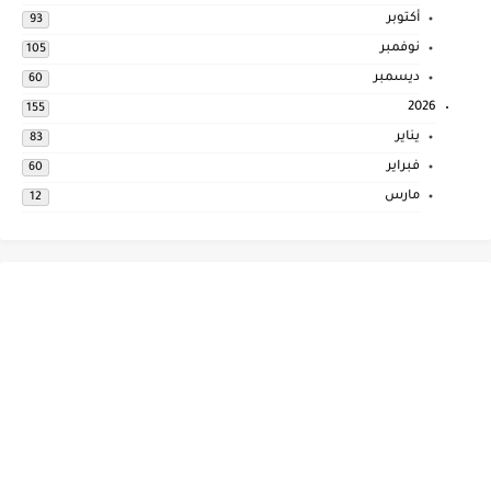
أكتوبر
93
نوفمبر
105
ديسمبر
60
2026
155
يناير
83
فبراير
60
مارس
12