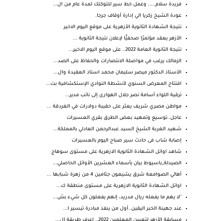
فريدة سلام..... وعمل خط سير للتوكتك لمدة عام من ال...
عودة الشيخ زكريا الي إدارة أوقاف جرجا.
نتيجة الشهادة الثانوية الأزهرية على موقع اليوم الاخير
الأزهر يعقد مؤتمرًا صحفيًّا لإعلان نتيجة الثانوية ...
نتيجة الثانوية العامة 2022.. على موقع اليوم الاخير...
الزمالك يرغب في مواصلة الانتصارات والحفاظ على الصد...
الأستاذ الدكتور ميصر سليمان محمد استاذ العقيدة وال...
افتتاح المعرض السنوي لأنشطة النوادي الإستكشافية بت...
ترقية اللواء أسامة نصر جلال الهوارى إلى نائب مدير...
مواطن مصري شريف يعثر على حقيبة دولارات في الغردقة ...
عاجل..توسيع وتمهيد بعض الطرق بقري العسيرات
شهيد الغربة الشيخ السيد عبدالرحمن العادلي بالمملكة...
إصابة شاب فى حادث سير صباح اليوم بالعسيرات
شاهد اوائل الشهادة الثانوية الازهرية على مستوى سوهاج
الصيدلة_باسيوط بيان بأسماء العشرين الأوائل الحاصلي...
أهالي الصوامعة شرق يشيعون جثامين 4 من زهرة شبابها ...
اوائل الشهادة الثانوية الازهرية على مستوى منطقة ك...
"لا يهم ما يفعله ريال مدريد، إنهم يفعلون كل شيء بش...
عند جهينة الخبر اليقين..أول من ينفذ مبادرة تيسير ا...
مسابقة الأزهر لتعيين المعلمين 2022.. اعرف طريقة ال...