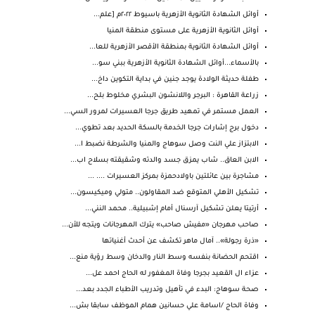
أوائل الشهادة الثانوية الأزهرية باسيوط ٢٠٢٢م [علم...
أوائل الثانوية الأزهرية على مستوى منطقة المنيا
أوائل الشهادة الثانوية بمنطقة الأقصر الأزهرية للعا...
بالأسماء...أوائل الشهادة الثانوية الأزهرية ببني سو...
طفلة حديثة الولادة يوجد جنين في بداية التكوين داخ...
زراعة القاهرة : البرجر واللانشون البشري مخلوط بلح...
العمل مستمر في تمهيد طريق جرجا العسيرات لمرور السي...
دخول برج إشارات جرجا الخدمة بالسكة الحديد بعد تطوي...
الابتزاز علي النت وصل سوهاج والمنيا والشرطة نضبط ا...
الابن العاق.. شاب يمزق جسد والدته وشقيقته بسلاح اب...
مشاجرة بين عائلتين باولادحمزة بمركز العسيرات .... ...
تشكيل الأهلي المتوقع ضد المقاولون.. متولي وميكيسون...
أرتيتا يعلن تشكيل آرسنال أمام إشبيلية.. محمد النني...
صاحب مهرجان «مفيش صاحب» يترك المهرجانات ويتجه للأن...
«ذرة رجولة».. آمال ماهر تكشف عن أحدث أغنياتها
اقتحم الحضانة بنفسه وسط النار والدخان وسط رؤية منع...
عزاء ال القعيد بجرجا وفاة المغفور له الحاج احمد عل...
صحة سوهاج: البدء في تأهيل وتدريب الأطباء الجدد بعد...
وفاة الحاج /اسامة علي حسانين همام الموظف سابقا بش...