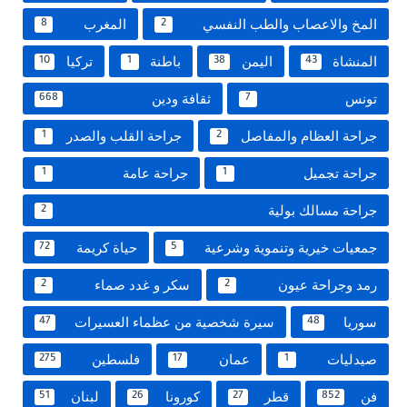
المخ والاعصاب والطب النفسي
المغرب
8
2
المنشاة
اليمن
باطنة
تركيا
10
1
38
43
تونس
ثقافة ودين
668
7
جراحة العظام والمفاصل
جراحة القلب والصدر
1
2
جراحة تجميل
جراحة عامة
1
1
جراحة مسالك بولية
2
جمعيات خيرية وتنموية وشرعية
حياة كريمة
72
5
رمد وجراحة عيون
سكر و غدد صماء
2
2
سوريا
سيرة شخصية من عظماء العسيرات
47
48
صيدليات
عمان
فلسطين
275
17
1
فن
قطر
كورونا
لبنان
51
26
27
852