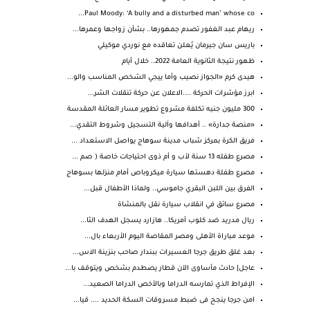
Paul Moody: ‘A bully and a disturbed man’ whose co...
ريهام عبد الغفور تصدم جمهورها.. بشأن زواجها وعمرها...
باريس سان جيرمان يُعلن تعاقده مع نوردي موكيلي
ظهور نتيجة الثانوية العامة 2022.. خلال أيام
هيدى كرم «الجواز نصيب وأما ييجي الشخص المناسب والو...
ابرز مؤشرات الحركة ....الاعلان عن حركة تنقلات الشر...
300 مليون جنيه تكلفة مشروع تطوير مسار العائلة المقدسة
«منصة جدارة» .. أهدافها وآلية التسجيل وشروط التقدي...
فريق الكرة بمركز شباب مدينة سوهاج يواصل الاستعداد ...
مصرع طفله 13 سنة لأب و أم ذوى احتياجات خاصة ( صم ...
مصرع طفلة دهستها سيارة ميكروباص أمام منزلها بسوهاج
الفرق بين اللبن البقري جاموسي.. ولماذا الأطفال قبل...
مصرع سائق في انقلاب سيارة نقل بالمنشاة
ريال مدريد ضد كلوب أمريكا.. هازارد يسجل الهدف الثا...
موعد مباراة الأهلى ومصر المقاصة اليوم الأربعاء بال...
بعد غلق طريق جرجا العسيرات ببندار صاحب بنزينة الاس...
عاجل| حادث مأساوى الآن قطار يصطدم بشخص ويتوقف با...
الإفراط الذي تمارسه الدراما وبالأخص الدراما الصعيد...
امن جرجا ينجح فى ضبط مسروقات السكة الحديد .... قيا...