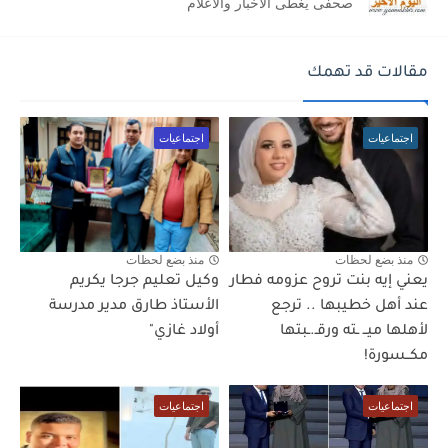
صحفى يغطى الاخبار والاعلام
مقالات قد تهمك
اجتماعيات
اجتماعيات
منذ بضع لحظات
منذ بضع لحظات
يعني إيه بنت تروح عزومه فطار
وكيل تعليم جرجا يكريم
عند أهل خطيبها .. ترجع
الأستاذ طارق مدير مدرسة
لأهلها ميــ ـته ورقـ.ـبتها
أولاد غازي"
مكــسورة!
اجتماعيات
اجتماعيات