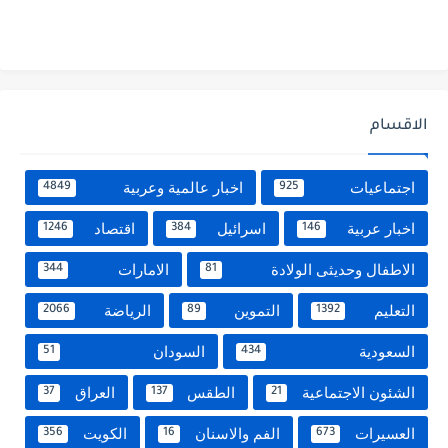
الاقسام
اجتماعيات
اخبار عالمية وعربية
4849
925
اخبار عربية
اسرائيل
اقتصاد
1246
384
146
الاطفال وحديثى الولادة
الامارات
344
81
التعليم
التموين
الرياضة
2066
89
1392
السعودية
السودان
51
434
الشئون الاجتماعية
الطقس
العراق
37
137
21
العسيرات
الفم والاسنان
الكويت
356
16
673