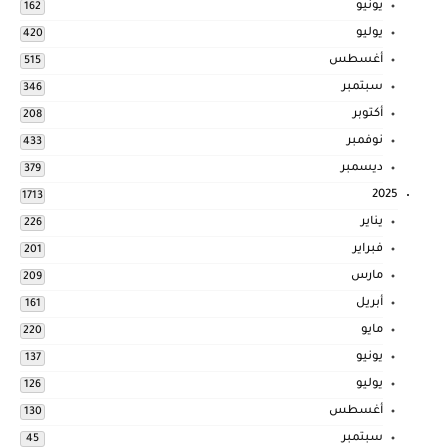
يونيو
162
يوليو
420
أغسطس
515
سبتمبر
346
أكتوبر
208
نوفمبر
433
ديسمبر
379
2025
1713
يناير
226
فبراير
201
مارس
209
أبريل
161
مايو
220
يونيو
137
يوليو
126
أغسطس
130
سبتمبر
45