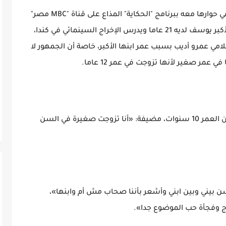
وصدمت ريهام عبد الغفور الإعلامي عمرو أديب في حوارها معه ببرنامج "الحكاية" المذاع على قناة "MBC مصر"
بعدما كشفت عن عمر أبنائها، وقالت إن ابنها الأكبر يوسف لديه 21 عاما ويدرس الإخراج السينمائي في كندا،
10 أعوام، ومازحها الإعلامي عمرو أديب بسبب عمر ابنها الأكبر، خاصة أن الجمهور لا
عمر صغير لأنها تزوجت في عمر 12 عاما.
وأضافت ريهام عبدالغفور: «ابني الصغير يبلغ من العمر 10 سنوات، مضيفة: «أنا تزوجت صغيرة في السن
ن بيني وبين ابني وأشعر بأننا صحاب مش أم وابنها»،
ج وفجأة حب الموضوع جدا».