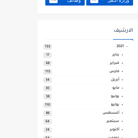
وزارة النقل
وظائف
118
117
الارشيف
2021
733
يناير
17
فبراير
68
مارس
115
أبريل
34
مايو
30
يونيو
38
يوليو
110
أغسطس
86
سبتمبر
64
أكتوبر
24