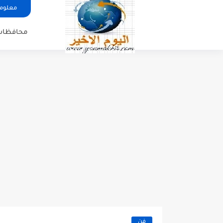
معلوما
محافظات
فن