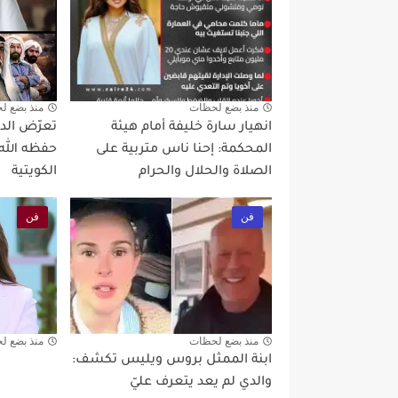
منذ بضع لحظات
منذ بضع ل
انهيار سارة خليفة أمام هيئة
تعرّض الد
المحكمة: إحنا ناس متربية على
حفظه الله
الصلاة والحلال والحرام
الكويتية
فن
فن
منذ بضع لحظات
منذ بضع ل
ابنة الممثل بروس ويليس تكشف:
والدي لم يعد يتعرف عليّ