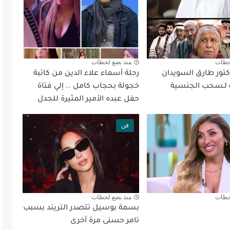
حظات
منذ بضع لحظات
كتور طارق السويدان
رحلة أسماء علاء الدين من كاتبة
 لـسحب الجنسية
خجولة بحجاب كامل .. إلي فتاة
حفل عبده الأمير المثيرة للجدل
فن
حظات
منذ بضع لحظات
بسمة بوسيل تتصدر التريند بسبب
تامر حسنى مرة أخرى