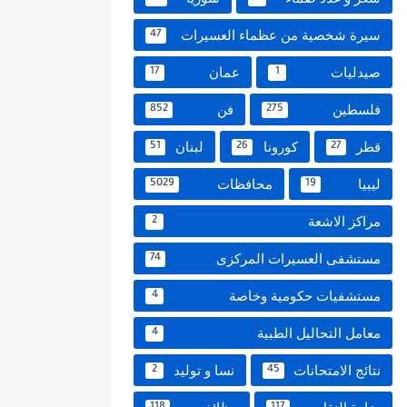
سيرة شخصية من عظماء العسيرات
47
صيدليات
عمان
17
1
فلسطين
فن
852
275
قطر
كورونا
لبنان
51
26
27
ليبيا
محافظات
5029
19
مراكز الاشعة
2
مستشفى العسيرات المركزى
74
مستشفيات حكومية وخاصة
4
معامل التحاليل الطبية
4
نتائج الامتحانات
نسا و توليد
2
45