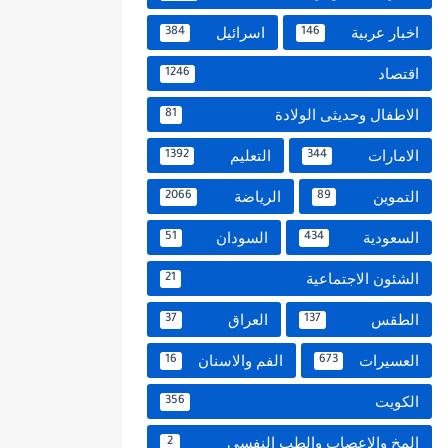
اخبار عربية
اسرائيل
384
146
اقتصاد
1246
الاطفال وحديثى الولادة
81
الامارات
التعليم
1392
344
التموين
الرياضة
2066
89
السعودية
السودان
51
434
الشئون الاجتماعية
21
الطقس
العراق
37
137
العسيرات
الفم والاسنان
16
673
الكويت
356
المخ والاعصاب والطب النفسي
2