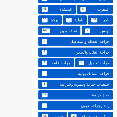
المغرب
المنشاة
43
8
اليمن
باطنة
تركيا
10
1
38
تونس
ثقافة ودين
668
7
جراحة العظام والمفاصل
2
جراحة القلب والصدر
1
جراحة تجميل
جراحة عامة
1
1
جراحة مسالك بولية
2
جمعيات خيرية وتنموية وشرعية
5
حياة كريمة
72
رمد وجراحة عيون
2
سكر و غدد صماء
سوريا
48
2