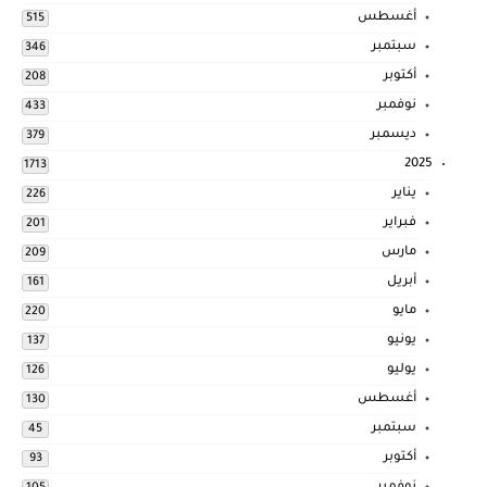
أغسطس
515
سبتمبر
346
أكتوبر
208
نوفمبر
433
ديسمبر
379
2025
1713
يناير
226
فبراير
201
مارس
209
أبريل
161
مايو
220
يونيو
137
يوليو
126
أغسطس
130
سبتمبر
45
أكتوبر
93