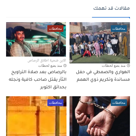
مقالات قد تهمك
محافظات
محافظات
منذ بضع لحظات
منذ بضع لحظات
الهواري والصمطي في حفل
بالرصاص بعد صلاة التراويح
مساندة وتكريم ذوي الهمم
الثأر يقتل صاحب كافية ونجله
بحدائق اكتوبر
محافظات
محافظات