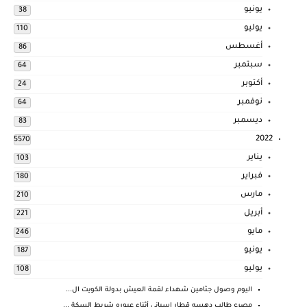
يونيو
38
يوليو
110
أغسطس
86
سبتمبر
64
أكتوبر
24
نوفمبر
64
ديسمبر
83
2022
5570
يناير
103
فبراير
180
مارس
210
أبريل
221
مايو
246
يونيو
187
يوليو
108
اليوم وصول جثامين شهداء لقمة العيش بدولة الكويت ال...
مصرع طالب دهسه قطار اسباني أثناء عبوره شريط السكة ...