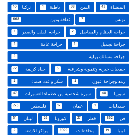
المنشاة
اليمن
باطنة
تركيا
10
1
38
43
تونس
ثقافة ودين
668
7
جراحة العظام والمفاصل
جراحة القلب والصدر
1
2
جراحة تجميل
جراحة عامة
1
1
جراحة مسالك بولية
2
جمعيات خيرية وتنموية وشرعية
حياة كريمة
72
5
رمد وجراحة عيون
سكر و غدد صماء
2
2
سوريا
سيرة شخصية من عظماء العسيرات
47
48
صيدليات
عمان
فلسطين
275
17
1
فن
قطر
كورونا
لبنان
51
26
27
852
ليبيا
محافظات
مراكز الاشعة
2
5029
19