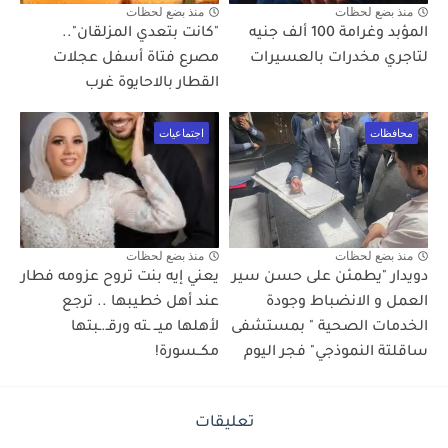
منذ بضع لحظات
منذ بضع لحظات
المؤبد وغرامة 100 ألف جنيه
"كانت بتعدي المزلقان"..
لتاجري مخدرات بالعسيرات
مصرع فتاة أسفل عجلات
القطار بالاحايوة غرب
محافظات
اجتماعيات
منذ بضع لحظات
منذ بضع لحظات
دويدار "يطمئن على حسن سير
يعني إيه بنت تروح عزومه فطار
العمل و الانضباط وجودة
عند أهل خطيبها .. ترجع
الخدمات الصحية " بمستشفى
لأهلها ميــ ـته ورقـ.ـبتها
ساقلتة النموذجي" فجر اليوم
مكــسورة!
تعليقات