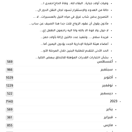
وفيات أولاد جبارة.. البقاء لله.. وفاة الحاج/حمدى ا...
حالة من الهدوء والإستقرار تسود لجان النقل الدور ال...
التصريح بدفن شاب غرق في مياه النيل بالعسيرات.. لا ...
مأذون يقول أن عقود الزواج قلت جدا هذا الصيف عن ساب...
لا حول ولا قوة الا بالله وانا اليه راجعون الطفل إي...
فريدة سلام..... وتنفيذ عدد حالتين إزالة بأولاد حمز...
أعضاء هيئة النيابة الإدارية الجدد يؤدون اليمين أما...
الحد الأدنى للتقدم للطلبة البنين خلال المرحلة الأو...
بشأن اختبارات القدرات المؤهلة للالتحاق ببعض الكليا...
أغسطس
569
سبتمبر
966
أكتوبر
1029
نوفمبر
1229
ديسمبر
522
2023
7140
يناير
569
فبراير
361
مارس
855