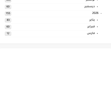
نوفمبر
105
ديسمبر
60
2026
155
يناير
83
فبراير
60
مارس
12