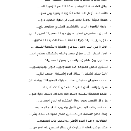
أوائل الثانوية الأزهرية على مستوى منطقة المنيا
أوائل الشهادة الثانوية بمنطقة الأقصر الأزهرية للعا...
بالأسماء...أوائل الشهادة الثانوية الأزهرية ببني سو...
طفلة حديثة الولادة يوجد جنين في بداية التكوين داخ...
زراعة القاهرة : البرجر واللانشون البشري مخلوط بلح...
العمل مستمر في تمهيد طريق جرجا العسيرات لمرور السي...
دخول برج إشارات جرجا الخدمة بالسكة الحديد بعد تطوي...
الابتزاز علي النت وصل سوهاج والمنيا والشرطة نضبط ا...
الابن العاق.. شاب يمزق جسد والدته وشقيقته بسلاح اب...
مشاجرة بين عائلتين باولادحمزة بمركز العسيرات .... ...
تشكيل الأهلي المتوقع ضد المقاولون.. متولي وميكيسون...
أرتيتا يعلن تشكيل آرسنال أمام إشبيلية.. محمد النني...
صاحب مهرجان «مفيش صاحب» يترك المهرجانات ويتجه للأن...
«ذرة رجولة».. آمال ماهر تكشف عن أحدث أغنياتها
اقتحم الحضانة بنفسه وسط النار والدخان وسط رؤية منع...
عزاء ال القعيد بجرجا وفاة المغفور له الحاج احمد عل...
صحة سوهاج: البدء في تأهيل وتدريب الأطباء الجدد بعد...
وفاة الحاج /اسامة علي حسانين همام الموظف سابقا بش...
المقاولون ( هد ) احلام الأهلي ..والاحمر جاب لجمهور...
هتك عرض طفله ٣ سنوات في سنتر تعليمي لله الامر من ...