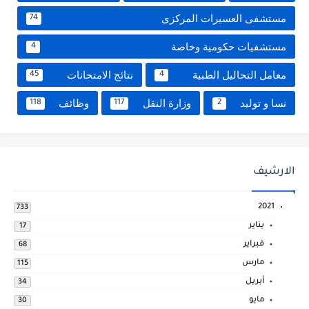
مستشفى العسيرات المركزى
74
مستشفيات حكومية وخاصة
4
معامل التحاليل الطبية
نتائج الامتحانات
45
4
نسا و توليد
وزارة النقل
وظائف
118
117
2
الارشيف
2021
733
يناير
17
فبراير
68
مارس
115
أبريل
34
مايو
30