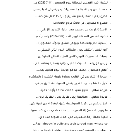
نشرة اخبار القدس المحتلة ليوم الخميس (14-7-2022) ر...
احمد النس ولجنة ابناء العسيرات ودورهم فى احياء مس...
الحزن يعم ⁧‫الدقهلية‬⁩ مع تشييع جنازة ٣٠ طفل من حف...
مصرع 6 مصريين في حادث مروع بالامارات
الأستاذ/ ثروت على محمد مدير إدارة التعاون الزراعي ...
نشرة القدس المحتلة ليوم الأحد (17-7-2022) راسم أحم...
(شجرة الدر والخلاطة وبيومي افتدى والوأد الفهلوى )...
"أبو الفضل" يتفقد لجان امتحانات الدور الثاني للصفي...
وفيات العسيرات اليوم خالص العزاء لأهالي المتوفين
رئيس الوزراء... السبت المقبل إجازة رسمية بمناسبة ر...
أقلام ومبدعون...يحتفى موقع جريدة اليوم الاخير، بمل...
إصابة 4 أشخاص في انقلاب سيارة بترعة الخضورة بالمنشاه
أخيرًا : انشاء مدرسة تجريبية في الصوامعة شرق بجهود...
فريدة سلام.... تتابع تنفيذ حملات نظافة بأولاد حمزة...
فريدة سلام.... ومتابعة إيجاد طريق بديل الطريق الرئ...
الحزن يخيم على قرية الصوامعة شرق لوفاة 4 من خيرة ش...
ما ينوب الضامن إلا الضرب.....إصابة صاحب محل اكسسوا...
تنفيذ حملة ازالة للتعديات علي املاك الدوله عدد ٤ ح...
Paul Moody: ‘A bully and a disturbed man’ whose co...
ريهام عبد الغفور تصدم جمهورها.. بشأن زواجها وعمرها...