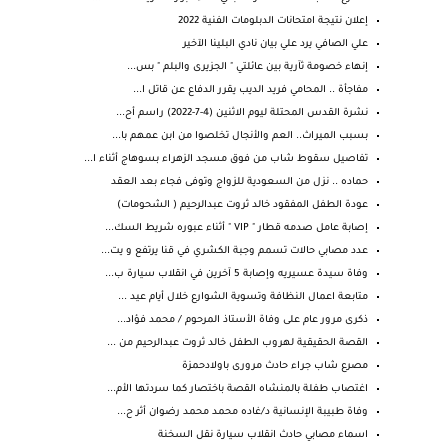
إعلان نتيجة امتحانات الدبلومات الفنية 2022
علي الصافي يرد علي بيان نادي البلينا الآخير
إنهاء خصومة ثآرية بين عائلتي " الجزيرى والبلم " بس...
مفاجأة .. المحامي فريد الديب يقرر الدفاع عن قاتل ا...
نشرة القدس المحتلة ليوم الاثنين (4-7-2022) راسم أح...
بسبب الميراث.. العم والأنجال تخلصوا من ابن عمهم با...
تفاصيل سقوط شاب من فوق مسجد الزهراء بسوهاج أثناء ا...
حماده .. نزل من السعودية للزواج وتوفى فجاء بعد العقد
عودة الطفل المفقود خالد ثروت عبدالرحيم ( الشحومات)
إصابة عامل صدمه قطار " VIP " أثناء عبوره شريط السك...
عدد مصابي حالات تسمم وجبة الكشري في قنا يرتفع و يت...
وفاة سيدة عسيريه وإصابة 5 آخرين في انقلاب سيارة ب...
متابعة اعمال النظافة وتسوية الشوارع خلال أيام عيد ...
ذكرى مرور عام على وفاة الأستاذ المرحوم / محمد فؤاد...
القصة الحقيقية لهروب الطفل خالد ثروت عبدالرحيم من ...
مصرع شاب جراء حادث مرورى باولادحمزة
اغتصاب طفلة بالمنشاه القصة باختصار كما سردتها الأم...
وفاة طبيبة الإنسانية د/غاده محمد محمد رضوان أثر ح...
اسماء مصابي حادث انقلاب سيارة نقل السخنة