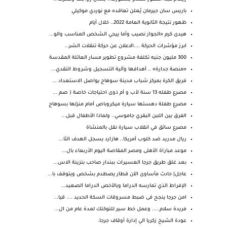
باريس سان جيرمان يُعلن تعاقده مع نوردي موكيلي
ظهور نتيجة الثانوية العامة 2022.. خلال أيام
هيدى كرم «الجواز نصيب وأما ييجي الشخص المناسب والو...
ابرز مؤشرات الحركة ....الاعلان عن حركة تنقلات الشر...
300 مليون جنيه تكلفة مشروع تطوير مسار العائلة المقدسة
«منصة جدارة» .. أهدافها وآلية التسجيل وشروط التقدي...
فريق الكرة بمركز شباب مدينة سوهاج يواصل الاستعداد ...
مصرع طفله 13 سنة لأب و أم ذوى احتياجات خاصة ( صم ...
مصرع طفلة دهستها سيارة ميكروباص أمام منزلها بسوهاج
الفرق بين اللبن البقري جاموسي.. ولماذا الأطفال قبل...
مصرع سائق في انقلاب سيارة نقل بالمنشاة
ريال مدريد ضد كلوب أمريكا.. هازارد يسجل الهدف الثا...
موعد مباراة الأهلى ومصر المقاصة اليوم الأربعاء بال...
بعد غلق طريق جرجا العسيرات ببندار صاحب بنزينة الاس...
عاجل| حادث مأساوى الآن قطار يصطدم بشخص ويتوقف با...
الإفراط الذي تمارسه الدراما وبالأخص الدراما الصعيد...
امن جرجا ينجح فى ضبط مسروقات السكة الحديد .... قيا...
فريدة سلام..... وعمل خط سير للتوكتك لمدة عام من ال...
عودة الشيخ زكريا الي إدارة أوقاف جرجا.