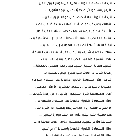
نتيجة الشهادة الثانوية الأزهرية على موقع اليوم الاخير
الأزهر يعقد مؤتمرًا صحفيًّا لإعلان نتيجة الثانوية ...
نتيجة الثانوية العامة 2022.. على موقع اليوم الاخير...
الزمالك يرغب في مواصلة الانتصارات والحفاظ على الصد...
الأستاذ الدكتور ميصر سليمان محمد استاذ العقيدة وال...
افتتاح المعرض السنوي لأنشطة النوادي الإستكشافية بت...
ترقية اللواء أسامة نصر جلال الهوارى إلى نائب مدير...
مواطن مصري شريف يعثر على حقيبة دولارات في الغردقة ...
عاجل..توسيع وتمهيد بعض الطرق بقري العسيرات
شهيد الغربة الشيخ السيد عبدالرحمن العادلي بالمملكة...
إصابة شاب فى حادث سير صباح اليوم بالعسيرات
شاهد اوائل الشهادة الثانوية الازهرية على مستوى سوهاج
الصيدلة_باسيوط بيان بأسماء العشرين الأوائل الحاصلي...
أهالي الصوامعة شرق يشيعون جثامين 4 من زهرة شبابها ...
اوائل الشهادة الثانوية الازهرية على مستوى منطقة ك...
"لا يهم ما يفعله ريال مدريد، إنهم يفعلون كل شيء بش...
عند جهينة الخبر اليقين..أول من ينفذ مبادرة تيسير ا...
مسابقة الأزهر لتعيين المعلمين 2022.. اعرف طريقة ال...
أوائل الشهادة الثانوية الأزهرية باسيوط ٢٠٢٢م [علم...