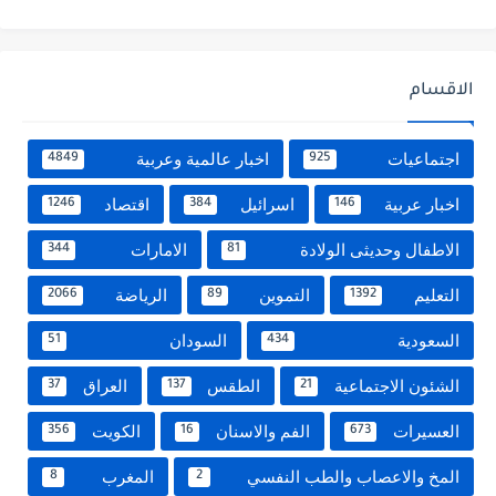
الاقسام
اجتماعيات
اخبار عالمية وعربية
4849
925
اخبار عربية
اسرائيل
اقتصاد
1246
384
146
الاطفال وحديثى الولادة
الامارات
344
81
التعليم
التموين
الرياضة
2066
89
1392
السعودية
السودان
51
434
الشئون الاجتماعية
الطقس
العراق
37
137
21
العسيرات
الفم والاسنان
الكويت
356
16
673
المخ والاعصاب والطب النفسي
المغرب
8
2