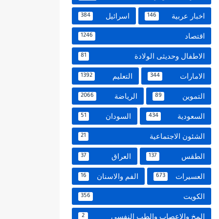
اخبار عربية
اسرائيل
384
146
اقتصاد
1246
الاطفال وحديثى الولادة
81
الامارات
التعليم
1392
344
التموين
الرياضة
2066
89
السعودية
السودان
51
434
الشئون الاجتماعية
21
الطقس
العراق
37
137
العسيرات
الفم والاسنان
16
673
الكويت
356
المخ والاعصاب والطب النفسي
2