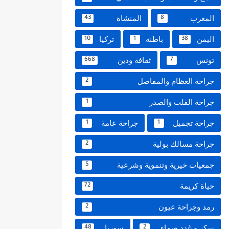
المغرب
المنشاة
43
8
اليمن
باطنة
تركيا
10
1
38
تونس
ثقافة ودين
668
7
جراحة العظام والمفاصل
2
جراحة القلب والصدر
1
جراحة تجميل
جراحة عامة
1
1
جراحة مسالك بولية
2
جمعيات خيرية وتنموية وشرعية
5
حياة كريمة
72
رمد وجراحة عيون
2
سكر و غدد صماء
سوريا
48
2