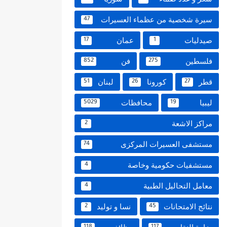
سيرة شخصية من عظماء العسيرات
47
صيدليات
عمان
17
1
فلسطين
فن
852
275
قطر
كورونا
لبنان
51
26
27
ليبيا
محافظات
5029
19
مراكز الاشعة
2
مستشفى العسيرات المركزى
74
مستشفيات حكومية وخاصة
4
معامل التحاليل الطبية
4
نتائج الامتحانات
نسا و توليد
2
45