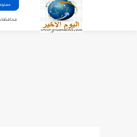
معلوما
محافظات