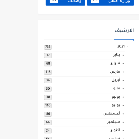
وزارة النقل
وظائف
118
117
الارشيف
2021
733
يناير
17
فبراير
68
مارس
115
أبريل
34
مايو
30
يونيو
38
يوليو
110
أغسطس
86
سبتمبر
64
أكتوبر
24