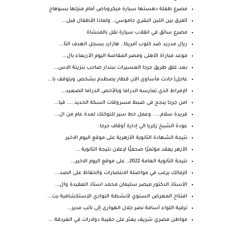
مصرع طفلة دهستها سيارة ميكروباص أمام منزلها بسوهاج
الفرق بين اللبن البقري جاموسي.. ولماذا الأطفال قبل...
مصرع سائق في انقلاب سيارة نقل بالمنشاة
ريال مدريد ضد كلوب أمريكا.. هازارد يسجل الهدف الثا...
موعد مباراة الأهلى ومصر المقاصة اليوم الأربعاء بال...
بعد غلق طريق جرجا العسيرات ببندار صاحب بنزينة الاس...
عاجل| حادث مأساوى الآن قطار يصطدم بشخص ويتوقف با...
الإفراط الذي تمارسه الدراما وبالأخص الدراما الصعيد...
امن جرجا ينجح فى ضبط مسروقات السكة الحديد .... قيا...
فريدة سلام..... وعمل خط سير للتوكتك لمدة عام من ال...
عودة الشيخ زكريا الي إدارة أوقاف جرجا.
نتيجة الشهادة الثانوية الأزهرية على موقع اليوم الاخير
الأزهر يعقد مؤتمرًا صحفيًّا لإعلان نتيجة الثانوية ...
نتيجة الثانوية العامة 2022.. على موقع اليوم الاخير...
الزمالك يرغب في مواصلة الانتصارات والحفاظ على الصد...
الأستاذ الدكتور ميصر سليمان محمد استاذ العقيدة وال...
افتتاح المعرض السنوي لأنشطة النوادي الإستكشافية بت...
ترقية اللواء أسامة نصر جلال الهوارى إلى نائب مدير...
مواطن مصري شريف يعثر على حقيبة دولارات في الغردقة ...