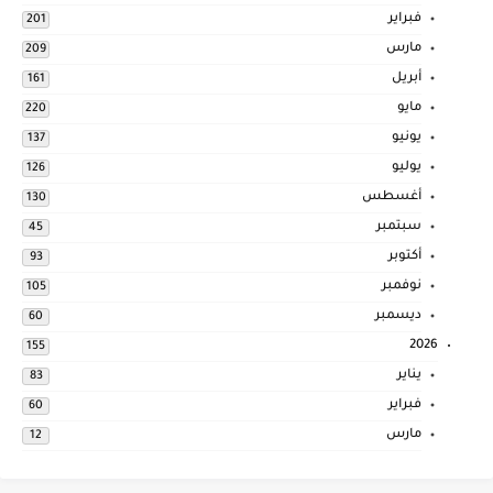
فبراير
201
مارس
209
أبريل
161
مايو
220
يونيو
137
يوليو
126
أغسطس
130
سبتمبر
45
أكتوبر
93
نوفمبر
105
ديسمبر
60
2026
155
يناير
83
فبراير
60
مارس
12