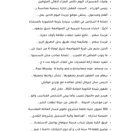
وفيات العسيرات اليوم خالص العزاء لأهالي المتوفين
رئيس الوزراء... السبت المقبل إجازة رسمية بمناسبة ر...
أقلام ومبدعون...يحتفى موقع جريدة اليوم الاخير، بمل...
إصابة 4 أشخاص في انقلاب سيارة بترعة الخضورة بالمنشاه
أخيرًا : انشاء مدرسة تجريبية في الصوامعة شرق بجهود...
فريدة سلام.... تتابع تنفيذ حملات نظافة بأولاد حمزة...
فريدة سلام.... ومتابعة إيجاد طريق بديل الطريق الرئ...
الحزن يخيم على قرية الصوامعة شرق لوفاة 4 من خيرة ش...
ما ينوب الضامن إلا الضرب.....إصابة صاحب محل اكسسوا...
تنفيذ حملة ازالة للتعديات علي املاك الدوله عدد ٤ ح...
Paul Moody: ‘A bully and a disturbed man’ whose co...
ريهام عبد الغفور تصدم جمهورها.. بشأن زواجها وعمرها...
باريس سان جيرمان يُعلن تعاقده مع نوردي موكيلي
ظهور نتيجة الثانوية العامة 2022.. خلال أيام
هيدى كرم «الجواز نصيب وأما ييجي الشخص المناسب والو...
ابرز مؤشرات الحركة ....الاعلان عن حركة تنقلات الشر...
300 مليون جنيه تكلفة مشروع تطوير مسار العائلة المقدسة
«منصة جدارة» .. أهدافها وآلية التسجيل وشروط التقدي...
فريق الكرة بمركز شباب مدينة سوهاج يواصل الاستعداد ...
مصرع طفله 13 سنة لأب و أم ذوى احتياجات خاصة ( صم ...