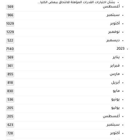
بشأن اختبارات القدرات المؤهلة للالتحاق ببعض الكليا...
أغسطس
569
سبتمبر
966
أكتوبر
1029
نوفمبر
1229
ديسمبر
522
2023
7140
يناير
569
فبراير
361
مارس
855
أبريل
818
مايو
830
يونيو
536
يوليو
205
أغسطس
205
سبتمبر
623
أكتوبر
728