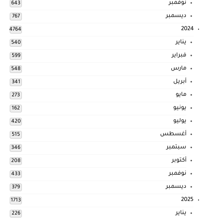
نوفمبر
643
ديسمبر
767
2024
4764
يناير
540
فبراير
599
مارس
548
أبريل
341
مايو
273
يونيو
162
يوليو
420
أغسطس
515
سبتمبر
346
أكتوبر
208
نوفمبر
433
ديسمبر
379
2025
1713
يناير
226