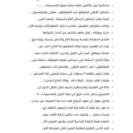
مشاجرة بين عائلتين باولادحمزة بمركز العسيرات .... ...
تشكيل الأهلي المتوقع ضد المقاولون.. متولي وميكيسون...
أرتيتا يعلن تشكيل آرسنال أمام إشبيلية.. محمد النني...
صاحب مهرجان «مفيش صاحب» يترك المهرجانات ويتجه للأن...
«ذرة رجولة».. آمال ماهر تكشف عن أحدث أغنياتها
اقتحم الحضانة بنفسه وسط النار والدخان وسط رؤية منع...
عزاء ال القعيد بجرجا وفاة المغفور له الحاج احمد عل...
صحة سوهاج: البدء في تأهيل وتدريب الأطباء الجدد بعد...
وفاة الحاج /اسامة علي حسانين همام الموظف سابقا بش...
المقاولون ( هد ) احلام الأهلي ..والاحمر جاب لجمهور...
هتك عرض طفله ٣ سنوات في سنتر تعليمي لله الامر من ...
وفيات أولاد جبارة.. البقاء لله.. وفاة الحاج/حمدى ا...
حالة من الهدوء والإستقرار تسود لجان النقل الدور ال...
التصريح بدفن شاب غرق في مياه النيل بالعسيرات.. لا ...
مأذون يقول أن عقود الزواج قلت جدا هذا الصيف عن ساب...
لا حول ولا قوة الا بالله وانا اليه راجعون الطفل إي...
فريدة سلام..... وتنفيذ عدد حالتين إزالة بأولاد حمز...
أعضاء هيئة النيابة الإدارية الجدد يؤدون اليمين أما...
الحد الأدنى للتقدم للطلبة البنين خلال المرحلة الأو...