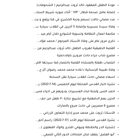
عودة الطفل المفقود خالد ثروت عبدالرحيم ( الشحومات)
إصابة عامل صدمه قطار " VIP " أثناء عبوره شريط السك...
عدد مصابي حالات تسمم وجبة الكشري في قنا يرتفع و يت...
وفاة سيدة عسيريه وإصابة 5 آخرين في انقلاب سيارة ب...
متابعة اعمال النظافة وتسوية الشوارع خلال أيام عيد ...
ذكرى مرور عام على وفاة الأستاذ المرحوم / محمد فؤاد...
القصة الحقيقية لهروب الطفل خالد ثروت عبدالرحيم من ...
مصرع شاب جراء حادث مرورى باولادحمزة
اغتصاب طفلة بالمنشاه القصة باختصار كما سردتها الأم...
وفاة طبيبة الإنسانية د/غاده محمد محمد رضوان أثر ح...
اسماء مصابي حادث انقلاب سيارة نقل السخنة
نشرة اخبار القدس المحتلة ليوم الخميس (14-7-2022) ر...
احمد النس ولجنة ابناء العسيرات ودورهم فى احياء مس...
الحزن يعم ⁧‫الدقهلية‬⁩ مع تشييع جنازة ٣٠ طفل من حف...
مصرع 6 مصريين في حادث مروع بالامارات
الأستاذ/ ثروت على محمد مدير إدارة التعاون الزراعي ...
نشرة القدس المحتلة ليوم الأحد (17-7-2022) راسم أحم...
(شجرة الدر والخلاطة وبيومي افتدى والوأد الفهلوى )...
"أبو الفضل" يتفقد لجان امتحانات الدور الثاني للصفي...