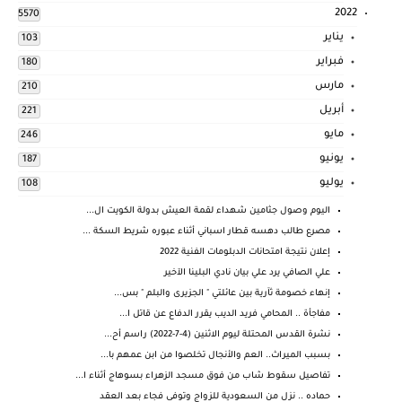
2022
5570
يناير
103
فبراير
180
مارس
210
أبريل
221
مايو
246
يونيو
187
يوليو
108
اليوم وصول جثامين شهداء لقمة العيش بدولة الكويت ال...
مصرع طالب دهسه قطار اسباني أثناء عبوره شريط السكة ...
إعلان نتيجة امتحانات الدبلومات الفنية 2022
علي الصافي يرد علي بيان نادي البلينا الآخير
إنهاء خصومة ثآرية بين عائلتي " الجزيرى والبلم " بس...
مفاجأة .. المحامي فريد الديب يقرر الدفاع عن قاتل ا...
نشرة القدس المحتلة ليوم الاثنين (4-7-2022) راسم أح...
بسبب الميراث.. العم والأنجال تخلصوا من ابن عمهم با...
تفاصيل سقوط شاب من فوق مسجد الزهراء بسوهاج أثناء ا...
حماده .. نزل من السعودية للزواج وتوفى فجاء بعد العقد