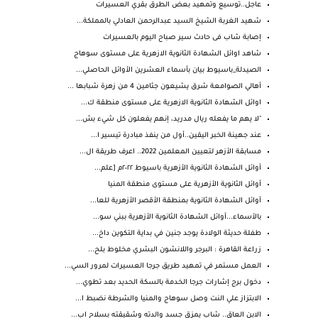
عاجل..توسيع وتمهيد بعض الطرق بقري العسيرات
شهيد الغربة الشيخ السيد عبدالرحمن العادلي بالمملكة...
إصابة شاب فى حادث سير صباح اليوم بالعسيرات
شاهد اوائل الشهادة الثانوية الازهرية على مستوى سوهاج
الصيدلة_باسيوط بيان بأسماء العشرين الأوائل الحاصلي...
أهالي الصوامعة شرق يشيعون جثامين 4 من زهرة شبابها ...
اوائل الشهادة الثانوية الازهرية على مستوى منطقة ك...
"لا يهم ما يفعله ريال مدريد، إنهم يفعلون كل شيء بش...
عند جهينة الخبر اليقين..أول من ينفذ مبادرة تيسير ا...
مسابقة الأزهر لتعيين المعلمين 2022.. اعرف طريقة ال...
أوائل الشهادة الثانوية الأزهرية باسيوط ٢٠٢٢م [علم...
أوائل الثانوية الأزهرية على مستوى منطقة المنيا
أوائل الشهادة الثانوية بمنطقة الأقصر الأزهرية للعا...
بالأسماء...أوائل الشهادة الثانوية الأزهرية ببني سو...
طفلة حديثة الولادة يوجد جنين في بداية التكوين داخ...
زراعة القاهرة : البرجر واللانشون البشري مخلوط بلح...
العمل مستمر في تمهيد طريق جرجا العسيرات لمرور السي...
دخول برج إشارات جرجا الخدمة بالسكة الحديد بعد تطوي...
الابتزاز علي النت وصل سوهاج والمنيا والشرطة نضبط ا...
الابن العاق.. شاب يمزق جسد والدته وشقيقته بسلاح اب...