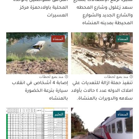
مكبره لرفع الإشغالات بشارع
المرافق للمواطنين بالوحدة
سعد زغلول وشارع المحطه
المحلية باولادحمزة مركز
والشارع الجديد والشوارع
العسيرات
المحيطة بمدينه المنشاه
المنشاة
المنشاة
منذ بضع لحظات
منذ بضع لحظات
تنفيذ حملة ازالة للتعديات علي
إصابة 4 أشخاص في انقلاب
املاك الدوله عدد ٤ حالات بأولاد
سيارة بترعة الخضورة
سلامه والدويرات بالمنشاة.
بالمنشاه
المنشاة
التعليم