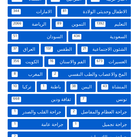
الاطفال وحديثى الولادة
الامارات
344
81
التعليم
التموين
الرياضة
2066
89
1392
السعودية
السودان
51
434
الشئون الاجتماعية
الطقس
العراق
37
137
21
العسيرات
الفم والاسنان
الكويت
356
16
673
المخ والاعصاب والطب النفسي
المغرب
8
2
المنشاة
اليمن
باطنة
تركيا
10
1
38
43
تونس
ثقافة ودين
668
7
جراحة العظام والمفاصل
جراحة القلب والصدر
1
2
جراحة تجميل
جراحة عامة
1
1
جراحة مسالك بولية
2