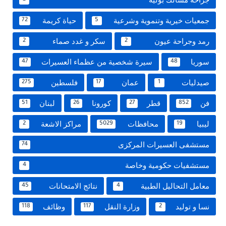
جمعيات خيرية وتنموية وشرعية
حياة كريمة
72
5
رمد وجراحة عيون
سكر و غدد صماء
2
2
سوريا
سيرة شخصية من عظماء العسيرات
47
48
صيدليات
عمان
فلسطين
275
17
1
فن
قطر
كورونا
لبنان
51
26
27
852
ليبيا
محافظات
مراكز الاشعة
2
5029
19
مستشفى العسيرات المركزى
74
مستشفيات حكومية وخاصة
4
معامل التحاليل الطبية
نتائج الامتحانات
45
4
نسا و توليد
وزارة النقل
وظائف
118
117
2