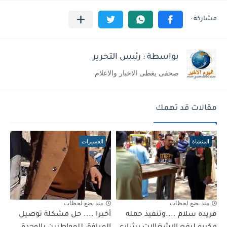
بواسطة : رئيس التحرير
صحفى يغطى الاخبار والاعلام
مقالات قد تهمك
المنشاة
العسيرات
منذ بضع لحظات
منذ بضع لحظات
فريده سلام ....وتنفيذ حمله
أخيرا .... حل مشكلة توصيل