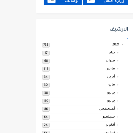
وزارة النقل
وظائف
118
117
الارشيف
2021
733
يناير
17
فبراير
68
مارس
115
أبريل
34
مايو
30
يونيو
38
يوليو
110
أغسطس
86
سبتمبر
64
أكتوبر
24