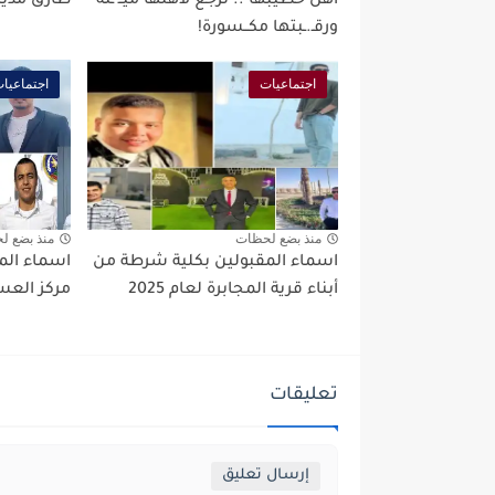
أهل خطيبها .. ترجع لأهلها ميــ ـته
طارق مدير 
ورقـ.ـبتها مكــسورة!
اجتماعيات
اجتماعيا
منذ بضع لحظات
منذ بضع ل
اسماء المقبولين بكلية شرطة من
اسماء الم
أبناء قرية المجابرة لعام 2025
مركز العسير
تعليقات
إرسال تعليق