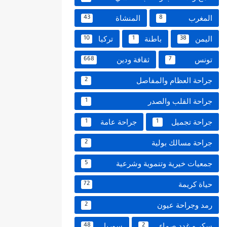
المغرب
المنشاة
43
8
اليمن
باطنة
تركيا
10
1
38
تونس
ثقافة ودين
668
7
جراحة العظام والمفاصل
2
جراحة القلب والصدر
1
جراحة تجميل
جراحة عامة
1
1
جراحة مسالك بولية
2
جمعيات خيرية وتنموية وشرعية
5
حياة كريمة
72
رمد وجراحة عيون
2
سكر و غدد صماء
سوريا
48
2