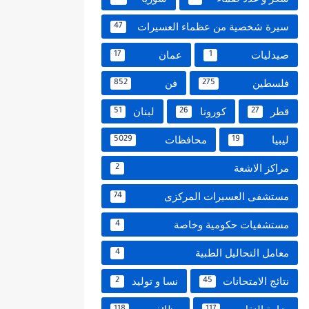
سيرة شخصية من عظماء العسيرات
47
صيدليات
عمان
17
1
فلسطين
فن
852
275
قطر
كورونا
لبنان
51
26
27
ليبيا
محافظات
5029
19
مراكز الاشعة
2
مستشفى العسيرات المركزى
74
مستشفيات حكومية وخاصة
4
معامل التحاليل الطبية
4
نتائج الامتحانات
نسا و توليد
2
45