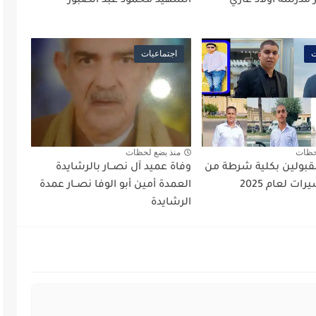
مدرسة أولاد غازي"
الشهيد محمود عبد الصبور
ت
اجتماعيات
حظات
منذ بضع لحظات
قبولين بكلية شرطة من
وفاة عميد آل نصــار بالرشايدة
ات لعام 2025
العمدة أمين أبو الوفا نصــار عمدة
الرشايدة