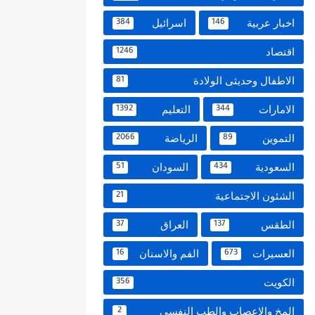
اخبار عربية
اسرائيل
384
146
اقتصاد
1246
الاطفال وحديثى الولادة
81
الامارات
التعليم
1392
344
التموين
الرياضة
2066
89
السعودية
السودان
51
434
الشئون الاجتماعية
21
الطقس
العراق
37
137
العسيرات
الفم والاسنان
16
673
الكويت
356
المخ والاعصاب والطب النفسي
2