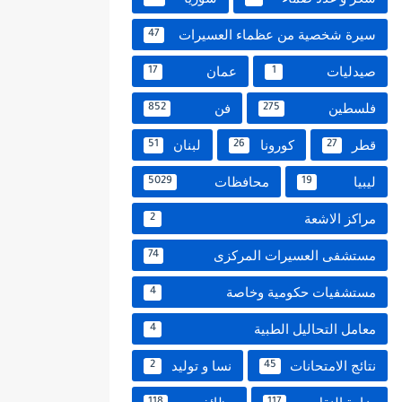
سيرة شخصية من عظماء العسيرات
47
صيدليات
عمان
17
1
فلسطين
فن
852
275
قطر
كورونا
لبنان
51
26
27
ليبيا
محافظات
5029
19
مراكز الاشعة
2
مستشفى العسيرات المركزى
74
مستشفيات حكومية وخاصة
4
معامل التحاليل الطبية
4
نتائج الامتحانات
نسا و توليد
2
45