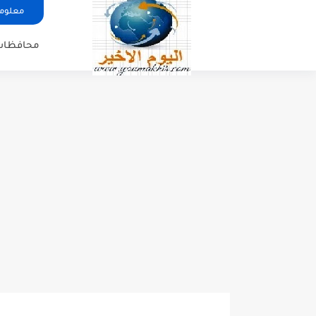
معلوما
محافظات