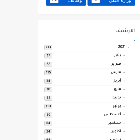
وزارة النقل
وظائف
118
117
الارشيف
2021
733
يناير
17
فبراير
68
مارس
115
أبريل
34
مايو
30
يونيو
38
يوليو
110
أغسطس
86
سبتمبر
64
أكتوبر
24