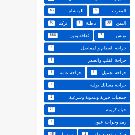
المغرب
المنشاة
43
8
اليمن
باطنة
تركيا
10
1
38
تونس
ثقافة ودين
668
7
جراحة العظام والمفاصل
2
جراحة القلب والصدر
1
جراحة تجميل
جراحة عامة
1
1
جراحة مسالك بولية
2
جمعيات خيرية وتنموية وشرعية
5
حياة كريمة
72
رمد وجراحة عيون
2
سكر و غدد صماء
سوريا
48
2