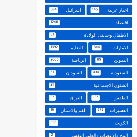
اخبار عربية
اسرائيل
384
146
اقتصاد
1246
الاطفال وحديثى الولادة
81
الامارات
التعليم
1392
344
التموين
الرياضة
2066
89
السعودية
السودان
51
434
الشئون الاجتماعية
21
الطقس
العراق
37
137
العسيرات
الفم والاسنان
16
673
الكويت
356
المخ والاعصاب والطب النفسي
2