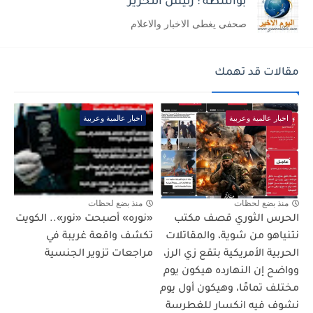
بواسطة : رئيس التحرير
صحفى يغطى الاخبار والاعلام
مقالات قد تهمك
اخبار عالمية وعربية
اخبار عالمية وعربية
منذ بضع لحظات
منذ بضع لحظات
الحرس الثوري قصف مكتب
«نوره» أصبحت «نور».. الكويت
نتنياهو من شوية، والمقاتلات
تكشف واقعة غريبة في
الحربية الأمريكية بتقع زي الرز،
مراجعات تزوير الجنسية
وواضح إن النهارده هيكون يوم
مختلف تمامًا، وهيكون أول يوم
نشوف فيه انكسار للغطرسة