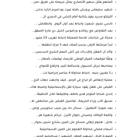
المتهم بقتل سهير الأنصاري يمثل جريمته على طريق دمن...
شهید سلیمانی پرورش یافته غیرت بود/مردم اجازه ندادن...
أتليتكو مدريد يفوز بثنائية أمام إلتشي في الدوري ال...
نانسي عجرم: شعرت بإحباط بعد أول ألبوم.. وانطلاقتى ...
بعد التفاوض مع رونالدو وراموس أنخيل دي ماريا الصفق...
مخبأة في شاحنات قادمة للمملكة إحباط تهريب 2,9 مليو...
تبدأ مرحلتها الأولى بجسر الملك فهد 3 مزايا تحققها ...
وأكد أن العقل والإدراك من أغلى النعم الشيخ السديس:...
وفقًا لتوقعات المركز الوطني للأرصاد توقعات بأمطار ...
يصاحبها جريان للسيول وتساقط للبرد وارتفاع للأمواج ...
بـ 3 ملايين جنيه.. إحباط محاولة 4 عناصر إجرامية لت...
عملية إجهاض أم خراج في الرحم.. كيف واجهت جهات التح...
القبض على طفل يقود سيارة نقل بالإسماعيلية وضبط هاك...
إحدى ضحايا البلوجر هدير عاطف وطليقها خلال التحقيقا...
صديق الأب وراء الجريمة.. تفاصيل القبض على مختطفي ط...
بعد صورة "التطبيل".. سجال حاد بين نجيب ساويرس وإعل...
واقعة الزمالك وصيدلي حلوان الأبرز.. جرائم شهيرة هز...
عاجل.. هجوم إرهابي مسلح على كمين بشارع شبين بجوار ...
أسماء مصابي محاولة الهجوم على كمين الإسماعيلية
الصورة الاولى لشهيد الوطن الشهيد / عبدالحليم الجند...