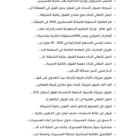
الحبس لمسؤول بوزارة الداخلية نهب أغذية المشردين
شروط حصول النساء علي تمويل بدون كفيل في المملكة ال...
اجمل التهاني لأبناء نجع حمادى القبول بكلية الشرطة ...
كم العلاوة السنوية للضباط العسكريين 1444 في المملك...
تابع: هاام : وزارة التعليم السعودية تصدر قرارات مف...
الإمارات المركزي يصدر 1000مسكوكة تذكارية بمناسبة ا...
حصاد قياسي للأسهم الإماراتية في 2022.. 30 مليار در...
طيران الإمارات تنال العلامة الكاملة في السلامة الت...
اجمل التهاني لأبناء جهينة القبول بكلية الشرطة..ال...
اجمل التهاني لأبناء جهينة القبول بالكلية الحربية....
أيـــــــّهِ محيي الدين عبدالله آلَبّـــــــحًيـــ...
مليون مبروك لأأبناء قبيله إشراف بيت العدوي على قبو...
الف الف مليون مبروك لأبناء نجع حمادي قبيله الهمامي...
مليون مبروك للاسود الدفعة الخامسة حقوق أسوان ⚖️⚖️...
اجمل التهاني القلبية الى ال عايد لقبول أبنائهم با...
قبول ابن المرحوم الدكتور احمد التومى بكلية الشرطة
قبول ابن عائلة السعدات محمد ايمن على الخطيب بكلية ...
6 نسور فى سماء العسيرات دخول ستة من ابناء العسيرات...
مشاجرة بجوار محطة العسيرات وانباء عن اصابة احد الا...
التفاصيل الكاملة لمشاجرة محطة العسيرات واصابة احد...