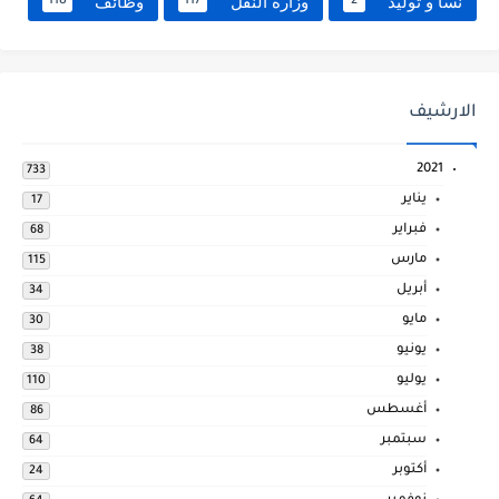
نسا و توليد
وزارة النقل
وظائف
118
117
2
الارشيف
2021
733
يناير
17
فبراير
68
مارس
115
أبريل
34
مايو
30
يونيو
38
يوليو
110
أغسطس
86
سبتمبر
64
أكتوبر
24