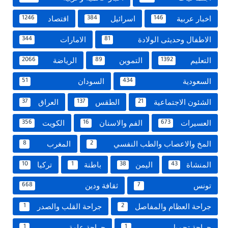
اخبار عربية
اسرائيل
اقتصاد
1246
384
146
الاطفال وحديثى الولادة
الامارات
344
81
التعليم
التموين
الرياضة
2066
89
1392
السعودية
السودان
51
434
الشئون الاجتماعية
الطقس
العراق
37
137
21
العسيرات
الفم والاسنان
الكويت
356
16
673
المخ والاعصاب والطب النفسي
المغرب
8
2
المنشاة
اليمن
باطنة
تركيا
10
1
38
43
تونس
ثقافة ودين
668
7
جراحة العظام والمفاصل
جراحة القلب والصدر
1
2
جراحة تجميل
جراحة عامة
1
1