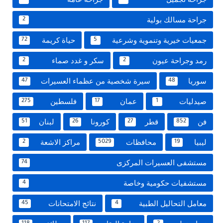
جراحة مسالك بولية
2
جمعيات خيرية وتنموية وشرعية
حياة كريمة
72
5
رمد وجراحة عيون
سكر و غدد صماء
2
2
سوريا
سيرة شخصية من عظماء العسيرات
47
48
صيدليات
عمان
فلسطين
275
17
1
فن
قطر
كورونا
لبنان
51
26
27
852
ليبيا
محافظات
مراكز الاشعة
2
5029
19
مستشفى العسيرات المركزى
74
مستشفيات حكومية وخاصة
4
معامل التحاليل الطبية
نتائج الامتحانات
45
4