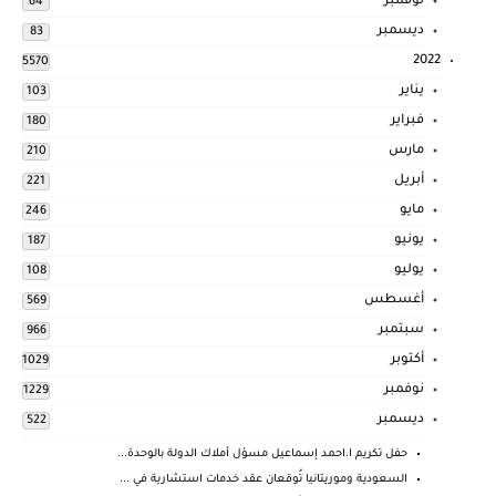
نوفمبر
64
ديسمبر
83
2022
5570
يناير
103
فبراير
180
مارس
210
أبريل
221
مايو
246
يونيو
187
يوليو
108
أغسطس
569
سبتمبر
966
أكتوبر
1029
نوفمبر
1229
ديسمبر
522
حفل تكريم ا.احمد إسماعيل مسؤل أملاك الدولة بالوحدة...
السعودية وموريتانيا تُوقعان عقد خدمات استشارية في ...