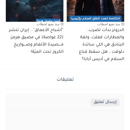
منذ بضع لحظات
منذ بضع لحظات
الدرونز بدأت تضرب،
"أشباح الأعماق".. إيران تنشر
والمطارات قفلت، ولغة
(22 غواصة) في مضيق هرمز:
البنادق هي اللي سائدة
مـ،ـصيدة الألغام وصـ،ـواريخ
دلوقت.. هل سقط قناع
الكروز تحت الميّة!
السلام في أديس أبابا؟
تعليقات
إرسال تعليق