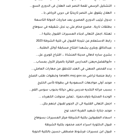
التشكيل الرسمي لقمة النصر ضد الهلال فى الدورى السع...
الهلال يتفوق على النصر تاريخيًا فى ديربي الرياض با...
جدول ترتيب الدوري المصري بعد مباريات الجولة التاسعة
بطلقات نارية.. مصرع محام علي يد نجل شقيقه في سوهاج
تهنئة..اجمل التهانى لابناء العسيرات القبول بكلية ا...
رابط الاستعلام عن نتيجة القبول في كلية الشرطة 2023
عبدالخالق وبكرى يشهدا افتتاح مسابقة أوائل الطلبة...
بشري ساره لاهالي مدينة المنشاة ،، اقتراح كوبري عل...
«أبوالفضل»يهنئ المدارس الفائزة بالمركز الأول بمساب...
بدء الفحص المهني في الهند للتحقق من مهارات العاملي...
رابط منصة تراضي taradhi.moj.gov.sa‎ وخطوات طلب الصلح
موعد أولى مواجهات السعودية في بطولة كأس الخليج
بسبب مراته النكديه مدرس ينهي حياتة بحبوب سوس القم...
الوحدة المحلية باولادحمزة ..تعاين محولات الكهرباء ...
اجمل التهانى القلبية الى ال الجوير لقبول ابنهم بكل...
موعد جنازة شهيد الغربة احمد نوح
اسماء المقبولين بكلية الشرطة مركز العسيرات بسوهاج
قبول الدكتورة اسراء احمد محمود بكلية الشرطة
قبول ابن عسيرات فرشوط مصطفى حسين بالكلية الحوية