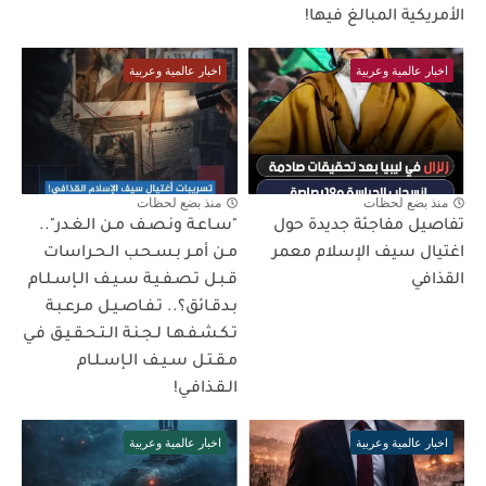
الأمريكية المبالغ فيها!
اخبار عالمية وعربية
اخبار عالمية وعربية
منذ بضع لحظات
منذ بضع لحظات
تفاصيل مفاجئة جديدة حول
"سـاعـة ونـصـف مـن الـغـدر"..
اغتيال سيف الإسلام معمر
مـن أمـر بـسـحـب الـحـراسات
القذافي
قـبـل تـصـفـيـة سـيـف الـإسـلـام
بـدقـائق؟.. تـفـاصـيـل مـرعـبـة
تـكـشـفـهـا لـجـنـة الـتـحـقـيـق فـي
مـقـتـل سـيـف الـإسـلـام
الـقـذافـي!
اخبار عالمية وعربية
اخبار عالمية وعربية