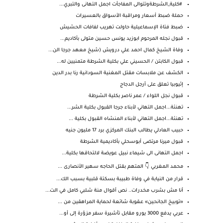
#كلية_الشرطةوتتوالى المفاجأت اجمل التهانى والتبري...
حملة ضبط أسعار ومراقبة الأسواق بالعسيرات
ضبط فتاة الإسماعيلية حاولت تهريب لفافات الحشيش
قبول نجله المرحوم ابوزيد يونس حسين متولى بأكاديم...
وفاة الشيخ كمال احمد علي درويش (شيخ معهد جرجا الن...
قبول الكابتن / الحسيني علي بكلية الشرطة متمنيين له...
الكشف عن ملابسات مقتل المغنية السودانية رنا بدر الدين
إثيوبيا تعلق على أرجل الدجاج
قبول نجل اللواء / عمر ناصر بكلية الشرطة
تهنئة...اجمل التهاني لأبناء جرجا القبول بكلية الشر...
تهنئة...اجمل التهاني لأبناء المنشاه القبول بكلية ...
حبيب العادلي يطالب البنك المركزي برد 17 مليون جنيه
قبول ميرنا مرتضى أبوسحلي بأكاديمية الشرطة
اجمل التهانى الى شيماء نبيل عويضة لالتحاقها بكلية...
محمد المغربي 👇 المتهم بقتل الحاجه سهير الأنصارى ...
قرار من النيابة في وفاة طبيبة بسكتة قلبية بسبب الك...
أنا مش بشرب مخدرات.. نص أقوال منة شلبي كامل في الت...
«توبيخ الجانحين» عـقوبة شائعة لحماية المراهقين من ...
عربي يدفع 3000 يورو مقابل تأشيرة سفر مزوّرة إلى أو...