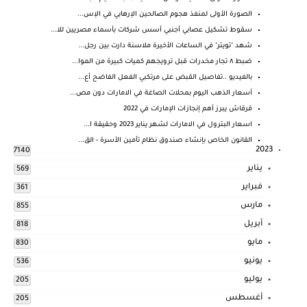
الصورة الأولى لمنفذ هجوم الصالحين الإرهابي في الإس...
سقوط تشكيل عصابي أجنبي أسس شركات بأسماء مصريين للا...
شهد "تويتر" في الساعات الأخيرة ملاسنة دارت بين رجل...
ضبط ٨ تجار مخدرات قبل ترويجهم كميات كبيرة من الموا...
بالفيديو ..تفاصيل القبض على مرتكبي الفعل الفاضح أع...
أسعار الذهب اليوم بمحلات الصاغة في الامارات دون مص...
قرقاش يبرز أهم إنجازات الإمارات في 2022
اسعار البترول في الامارات لشهر يناير 2023 وحقيقة ا...
القانون الخاص بإنشاء صندوق نظام تأمين الأسرة - الق...
2023
7140
يناير
569
فبراير
361
مارس
855
أبريل
818
مايو
830
يونيو
536
يوليو
205
أغسطس
205