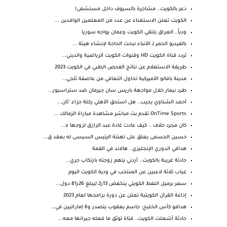
ذعر بالكويت.. مشاجرة بالسيوف داخل مستشفى!
الكويت تعلن الاستغناء عن عدد من المعلمين الوافدين ...
ودياً.. العراق يلتقي الكويت وعمان يواجه سوريا
بالفيديو الحمر لـ الأنباء نبحث الحاجة لإنشاء هيئة ...
تردد قناة الكويت HD وقنوات الكويت الرياضية والديني...
طريقة الاستعلام عن نتائج الفحص الطبي في الكويت 2023
مدينة بافالو الأميركية تحاول التعافي من عاصفة ثلجي...
طرد نيمار خلال مواجهة باريس سان جيرمان ضد ستراسبور...
أحمد الشناوي يجيب.. هل استحق الأهلي ركلة جزاء "ثان...
OnTime Sports تقدم بث مباشر مشاهدة مباراة الزمالك ...
كان مجرد خلاف .. كيف عادت غادة عبد الرازق لزوجها ه...
حسين الجسمى يعلق على تهنئة الرئيس السيسى له بعقد ق...
هدافي الدوري الإنجليزي.. هالاند في القمة
حادثة غريبة بالكويت.. أردني يتهم زوجته بارتكاب جري...
غياب ثلاثة لاعبين عن المنتخب في ودية الكويت اليوم
سعر برميل النفط الكويتي ينخفض 13ر2 ليبلغ 26ر81 دول...
إذاعة القرآن الكويتية تعلن عن دورة برامجها لعام 2023
هدافو كأس الخليج: جاسم يعقوب يتصدر و6 إماراتيين في...
حادثة أشعلت الكويت.. فتاة توثق ما فعله جيرانها معه...