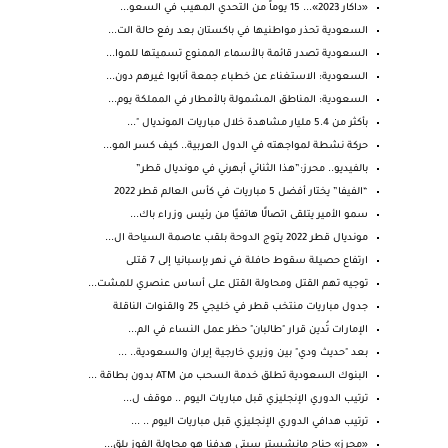
«داكار 2023»... 15 يوماً من التحدي المهيب في السعو...
السعودية تحذر مواطنيها في باكستان بعد رفع حالة الت...
السعودية تصدر قائمة بالأسماء الممنوع تسميتها للموا...
السعودية: الاستغناء عن خطباء جمعة أنابوا غيرهم دون...
السعودية: المناطق المشمولة بالأمطار في المملكة يوم...
بأكثر من 5.4 مليار مشاهدة خلال مباريات المونديال "...
حركة نشطة لمواجهته في الدول العربية.. كيف كسر المو...
بالفيديو.. محرز:”هذا الثنائي أبهرني في مونديال قطر”
“الفيفا” يختار أفضل 5 مباريات في كأس العالم قطر 2022
سمو الأمير يتلقى اتصالًا هاتفيًا من رئيس وزراء باك...
مونديال قطر 2022 يتوج الدوحة بلقب عاصمة السياحة ال...
ارتفاع حصيلة سقوط حافلة في نهر بإسبانيا إلى 7 قتلى
توجيه تهم القتل ومحاولة القتل على أساس عنصري للمشت...
جدول مباريات منتخب قطر في خليجي 25 والقنوات الناقلة
الإمارات تُدين قرار "طالبان" حظر عمل النساء في الم...
بعد "حديث ودي" بين وزيري خارجية إيران والسعودية.. ...
البنوك السعودية تطلق خدمة السحب من ATM بدون بطاقة ...
ترتيب الدوري الإنجليزي قبل مباريات اليوم .. موقف ل...
ترتيب هدافي الدوري الإنجليزي قبل مباريات اليوم .. ...
«محرز» جناح مانشستر سيتي هدفنا هو محاولة الفوز بلق...