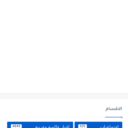
الاقسام
اجتماعيات
اخبار عالمية وعربية
4849
925