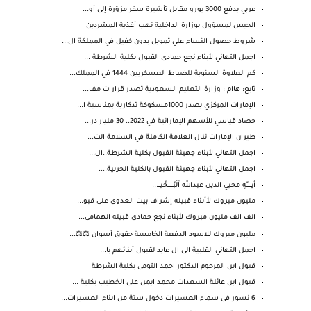
عربي يدفع 3000 يورو مقابل تأشيرة سفر مزوّرة إلى أو...
الحبس لمسؤول بوزارة الداخلية نهب أغذية المشردين
شروط حصول النساء علي تمويل بدون كفيل في المملكة ال...
اجمل التهاني لأبناء نجع حمادى القبول بكلية الشرطة ...
كم العلاوة السنوية للضباط العسكريين 1444 في المملك...
تابع: هاام : وزارة التعليم السعودية تصدر قرارات مف...
الإمارات المركزي يصدر 1000مسكوكة تذكارية بمناسبة ا...
حصاد قياسي للأسهم الإماراتية في 2022.. 30 مليار در...
طيران الإمارات تنال العلامة الكاملة في السلامة الت...
اجمل التهاني لأبناء جهينة القبول بكلية الشرطة..ال...
اجمل التهاني لأبناء جهينة القبول بالكلية الحربية....
أيـــــــّهِ محيي الدين عبدالله آلَبّـــــــحًيـــ...
مليون مبروك لأأبناء قبيله إشراف بيت العدوي على قبو...
الف الف مليون مبروك لأبناء نجع حمادي قبيله الهمامي...
مليون مبروك للاسود الدفعة الخامسة حقوق أسوان ⚖️⚖️...
اجمل التهاني القلبية الى ال عايد لقبول أبنائهم با...
قبول ابن المرحوم الدكتور احمد التومى بكلية الشرطة
قبول ابن عائلة السعدات محمد ايمن على الخطيب بكلية ...
6 نسور فى سماء العسيرات دخول ستة من ابناء العسيرات...