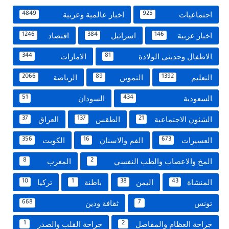
اجتماعيات
اخبار عالمية وعربية
4849
925
اخبار عربية
اسرائيل
اقتصاد
1246
384
146
الاطفال وحديثى الولادة
الامارات
344
81
التعليم
التموين
الرياضة
2066
89
1392
السعودية
السودان
51
434
الشئون الاجتماعية
الطقس
العراق
37
137
21
العسيرات
الفم والاسنان
الكويت
356
16
673
المخ والاعصاب والطب النفسي
المغرب
8
2
المنشاة
اليمن
باطنة
تركيا
10
1
38
43
تونس
ثقافة ودين
668
7
جراحة العظام والمفاصل
جراحة القلب والصدر
1
2