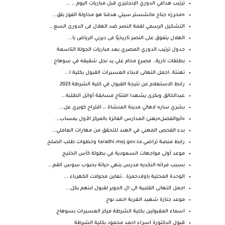
ترتيب هدافي الدوري الإنجليزي قبل مباريات اليوم .. ...
«محرز» جناح مانشستر سيتي هدفنا هو محاولة الفوز بلق...
التشكيل الرسمي لقمة النصر ضد الهلال فى الدورى السع...
الهلال يتفوق على النصر تاريخيًا فى ديربي الرياض با...
جدول ترتيب الدوري المصري بعد مباريات الجولة التاسعة
بطلقات نارية.. مصرع محام علي يد نجل شقيقه في سوهاج
تهنئة..اجمل التهانى لابناء العسيرات القبول بكلية ا...
رابط الاستعلام عن نتيجة القبول في كلية الشرطة 2023
عبدالخالق وبكرى يشهدا افتتاح مسابقة أوائل الطلبة...
بشري ساره لاهالي مدينة المنشاة ،، اقتراح كوبري عل...
«أبوالفضل»يهنئ المدارس الفائزة بالمركز الأول بمساب...
بدء الفحص المهني في الهند للتحقق من مهارات العاملي...
رابط منصة تراضي taradhi.moj.gov.sa‎ وخطوات طلب الصلح
موعد أولى مواجهات السعودية في بطولة كأس الخليج
بسبب مراته النكديه مدرس ينهي حياتة بحبوب سوس القم...
الوحدة المحلية باولادحمزة ..تعاين محولات الكهرباء ...
اجمل التهانى القلبية الى ال الجوير لقبول ابنهم بكل...
موعد جنازة شهيد الغربة احمد نوح
اسماء المقبولين بكلية الشرطة مركز العسيرات بسوهاج
قبول الدكتورة اسراء احمد محمود بكلية الشرطة