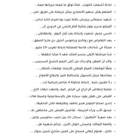
حادثة أشعلت الكويت.. فتاة توثق ما فعله جيرانها معه...
المتهم بقتل سهير الأنصاري يمثل جريمته على طريق دمن...
شهید سلیمانی پرورش یافته غیرت بود/مردم اجازه ندادن...
أتليتكو مدريد يفوز بثنائية أمام إلتشي في الدوري ال...
نانسي عجرم: شعرت بإحباط بعد أول ألبوم.. وانطلاقتى ...
بعد التفاوض مع رونالدو وراموس أنخيل دي ماريا الصفق...
مخبأة في شاحنات قادمة للمملكة إحباط تهريب 2,9 مليو...
تبدأ مرحلتها الأولى بجسر الملك فهد 3 مزايا تحققها ...
وأكد أن العقل والإدراك من أغلى النعم الشيخ السديس:...
وفقًا لتوقعات المركز الوطني للأرصاد توقعات بأمطار ...
يصاحبها جريان للسيول وتساقط للبرد وارتفاع للأمواج ...
بـ 3 ملايين جنيه.. إحباط محاولة 4 عناصر إجرامية لت...
عملية إجهاض أم خراج في الرحم.. كيف واجهت جهات التح...
القبض على طفل يقود سيارة نقل بالإسماعيلية وضبط هاك...
إحدى ضحايا البلوجر هدير عاطف وطليقها خلال التحقيقا...
صديق الأب وراء الجريمة.. تفاصيل القبض على مختطفي ط...
بعد صورة "التطبيل".. سجال حاد بين نجيب ساويرس وإعل...
واقعة الزمالك وصيدلي حلوان الأبرز.. جرائم شهيرة هز...
عاجل.. هجوم إرهابي مسلح على كمين بشارع شبين بجوار ...