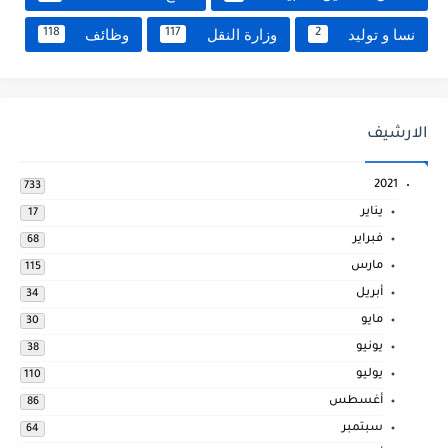
نسا و توليد
وزارة النقل
وظائف
118
117
2
الارشيف
2021
733
يناير
17
فبراير
68
مارس
115
أبريل
34
مايو
30
يونيو
38
يوليو
110
أغسطس
86
سبتمبر
64