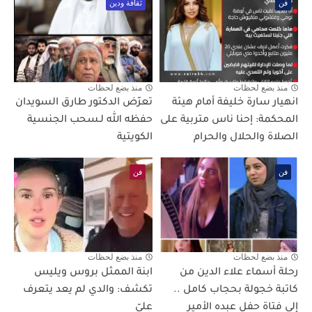
فن
ثقافة ودين
منذ بضع لحظات
منذ بضع لحظات
انهيار سارة خليفة أمام هيئة
تعرّض الدكتور طارق السويدان
المحكمة: إحنا ناس متربية على
حفظه الله لـسحب الجنسية
الصلاة والحلال والحرام
الكويتية
فن
فن
منذ بضع لحظات
منذ بضع لحظات
رحلة أسماء علاء الدين من
ابنة الممثل بروس ويليس
كاتبة خجولة بحجاب كامل ..
تكشف: والدي لم يعد يتعرف
إلي فتاة حفل عبده الأمير
عليّ