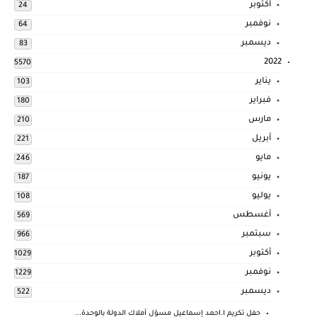
أكتوبر
24
نوفمبر
64
ديسمبر
83
2022
5570
يناير
103
فبراير
180
مارس
210
أبريل
221
مايو
246
يونيو
187
يوليو
108
أغسطس
569
سبتمبر
966
أكتوبر
1029
نوفمبر
1229
ديسمبر
522
حفل تكريم ا.احمد إسماعيل مسؤل أملاك الدولة بالوحدة...