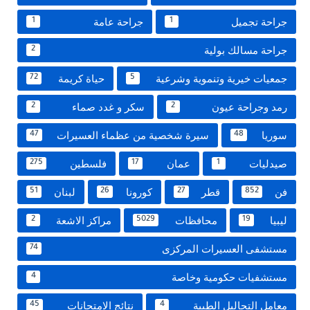
جراحة تجميل
جراحة عامة
1
1
جراحة مسالك بولية
2
جمعيات خيرية وتنموية وشرعية
حياة كريمة
72
5
رمد وجراحة عيون
سكر و غدد صماء
2
2
سوريا
سيرة شخصية من عظماء العسيرات
47
48
صيدليات
عمان
فلسطين
275
17
1
فن
قطر
كورونا
لبنان
51
26
27
852
ليبيا
محافظات
مراكز الاشعة
2
5029
19
مستشفى العسيرات المركزى
74
مستشفيات حكومية وخاصة
4
معامل التحاليل الطبية
نتائج الامتحانات
45
4