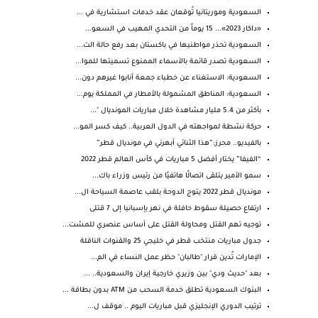
السعودية وموريتانيا تُوقعان عقد خدمات استشارية في ...
«داكار 2023»... 15 يوماً من التحدي المهيب في السعو...
السعودية تحذر مواطنيها في باكستان بعد رفع حالة الت...
السعودية تصدر قائمة بالأسماء الممنوع تسميتها للموا...
السعودية: الاستغناء عن خطباء جمعة أنابوا غيرهم دون...
السعودية: المناطق المشمولة بالأمطار في المملكة يوم...
بأكثر من 5.4 مليار مشاهدة خلال مباريات المونديال "...
حركة نشطة لمواجهته في الدول العربية.. كيف كسر المو...
بالفيديو.. محرز:”هذا الثنائي أبهرني في مونديال قطر”
“الفيفا” يختار أفضل 5 مباريات في كأس العالم قطر 2022
سمو الأمير يتلقى اتصالًا هاتفيًا من رئيس وزراء باك...
مونديال قطر 2022 يتوج الدوحة بلقب عاصمة السياحة ال...
ارتفاع حصيلة سقوط حافلة في نهر بإسبانيا إلى 7 قتلى
توجيه تهم القتل ومحاولة القتل على أساس عنصري للمشت...
جدول مباريات منتخب قطر في خليجي 25 والقنوات الناقلة
الإمارات تُدين قرار "طالبان" حظر عمل النساء في الم...
بعد "حديث ودي" بين وزيري خارجية إيران والسعودية.. ...
البنوك السعودية تطلق خدمة السحب من ATM بدون بطاقة ...
ترتيب الدوري الإنجليزي قبل مباريات اليوم .. موقف ل...