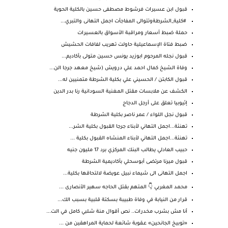
قبول ابن عسيرات فرشوط مصطفى حسين بالكلية الحوية
#كلية_الشرطةوتتوالى المفاجأت اجمل التهانى والتبري...
حملة ضبط أسعار ومراقبة الأسواق بالعسيرات
ضبط فتاة الإسماعيلية حاولت تهريب لفافات الحشيش
قبول نجله المرحوم ابوزيد يونس حسين متولى بأكاديم...
وفاة الشيخ كمال احمد علي درويش (شيخ معهد جرجا الن...
قبول الكابتن / الحسيني علي بكلية الشرطة متمنيين له...
الكشف عن ملابسات مقتل المغنية السودانية رنا بدر الدين
إثيوبيا تعلق على أرجل الدجاج
قبول نجل اللواء / عمر ناصر بكلية الشرطة
تهنئة...اجمل التهاني لأبناء جرجا القبول بكلية الشر...
تهنئة...اجمل التهاني لأبناء المنشاه القبول بكلية ...
حبيب العادلي يطالب البنك المركزي برد 17 مليون جنيه
قبول ميرنا مرتضى أبوسحلي بأكاديمية الشرطة
اجمل التهانى الى شيماء نبيل عويضة لالتحاقها بكلية...
محمد المغربي 👇 المتهم بقتل الحاجه سهير الأنصارى ...
قرار من النيابة في وفاة طبيبة بسكتة قلبية بسبب الك...
أنا مش بشرب مخدرات.. نص أقوال منة شلبي كامل في الت...
«توبيخ الجانحين» عـقوبة شائعة لحماية المراهقين من ...