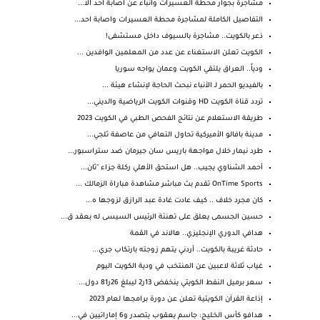
مشاجرة بجوار محطة العسيرات وانباء عن اصابة احد الا...
التفاصيل الكاملة لمشاجرة محطة العسيرات واصابة احد...
ذعر بالكويت.. مشاجرة بالسيوف داخل مستشفى!
الكويت تعلن الاستغناء عن عدد من المعلمين الوافدين ...
ودياً.. العراق يلتقي الكويت وعمان يواجه سوريا
بالفيديو الحمر لـ الأنباء نبحث الحاجة لإنشاء هيئة ...
تردد قناة الكويت HD وقنوات الكويت الرياضية والديني...
طريقة الاستعلام عن نتائج الفحص الطبي في الكويت 2023
مدينة بافالو الأميركية تحاول التعافي من عاصفة ثلجي...
طرد نيمار خلال مواجهة باريس سان جيرمان ضد ستراسبور...
أحمد الشناوي يجيب.. هل استحق الأهلي ركلة جزاء "ثان...
OnTime Sports تقدم بث مباشر مشاهدة مباراة الزمالك ...
كان مجرد خلاف .. كيف عادت غادة عبد الرازق لزوجها ه...
حسين الجسمى يعلق على تهنئة الرئيس السيسى له بعقد ق...
هدافي الدوري الإنجليزي.. هالاند في القمة
حادثة غريبة بالكويت.. أردني يتهم زوجته بارتكاب جري...
غياب ثلاثة لاعبين عن المنتخب في ودية الكويت اليوم
سعر برميل النفط الكويتي ينخفض 13ر2 ليبلغ 26ر81 دول...
إذاعة القرآن الكويتية تعلن عن دورة برامجها لعام 2023
هدافو كأس الخليج: جاسم يعقوب يتصدر و6 إماراتيين في...