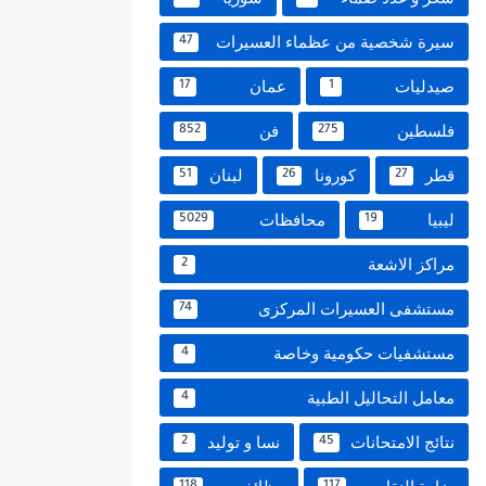
سيرة شخصية من عظماء العسيرات
47
صيدليات
عمان
17
1
فلسطين
فن
852
275
قطر
كورونا
لبنان
51
26
27
ليبيا
محافظات
5029
19
مراكز الاشعة
2
مستشفى العسيرات المركزى
74
مستشفيات حكومية وخاصة
4
معامل التحاليل الطبية
4
نتائج الامتحانات
نسا و توليد
2
45