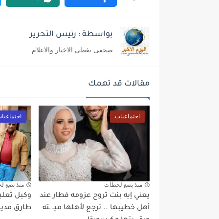
بواسطة : رئيس التحرير
صحفى يغطى الاخبار والاعلام
مقالات قد تهمك
اجتماعيات
اجتماعيا
منذ بضع لحظات
منذ بضع ل
يعني إيه بنت تروح عزومه فطار عند
وكيل تعليم
أهل خطيبها .. ترجع لأهلها ميــ ـته
طارق مدير 