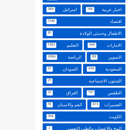
اخبار عربية
اسرائيل
384
146
اقتصاد
1246
الاطفال وحديثى الولادة
81
الامارات
التعليم
1392
344
التموين
الرياضة
2066
89
السعودية
السودان
51
434
الشئون الاجتماعية
21
الطقس
العراق
37
137
العسيرات
الفم والاسنان
16
673
الكويت
356
المخ والاعصاب والطب النفسي
2