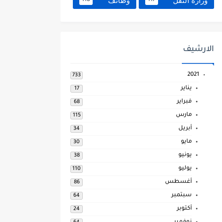
وزارة النقل
وظائف
118
117
الارشيف
2021
733
يناير
17
فبراير
68
مارس
115
أبريل
34
مايو
30
يونيو
38
يوليو
110
أغسطس
86
سبتمبر
64
أكتوبر
24