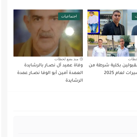
ت
اجتماعيات
حظات
منذ بضع لحظات
قبولين بكلية شرطة من
وفاة عميد آل نصــار بالرشايدة
ات لعام 2025
العمدة أمين أبو الوفا نصــار عمدة
الرشايدة