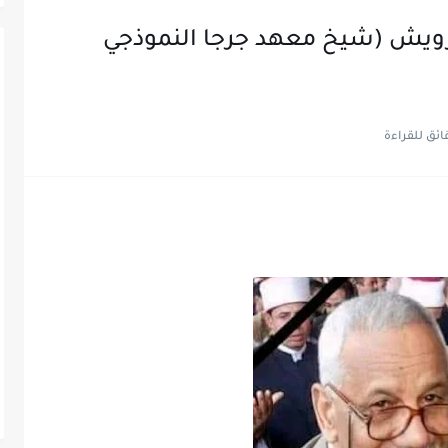
رويش (شيخ معهد جرجا النموذجي