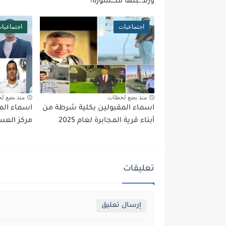
ورقـ.ـبتها مكــسورة!
اجتماعيات
اجتماعيا
منذ بضع لحظات
منذ بضع ل
اسماء المقبولين بكلية شرطة من
اسماء الم
أبناء قرية المجابرة لعام 2025
مركز العسير
تعليقات
إرسال تعليق