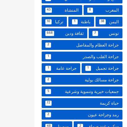
المغرب
المنشاة
43
8
اليمن
باطنة
تركيا
10
1
38
تونس
ثقافة ودين
668
7
جراحة العظام والمفاصل
2
جراحة القلب والصدر
1
جراحة تجميل
جراحة عامة
1
1
جراحة مسالك بولية
2
جمعيات خيرية وتنموية وشرعية
5
حياة كريمة
72
رمد وجراحة عيون
2
سكر و غدد صماء
سوريا
48
2