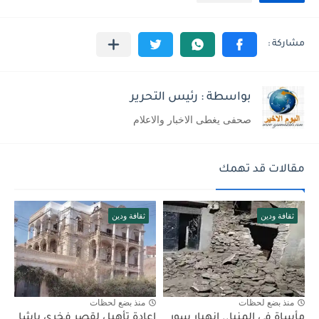
بواسطة : رئيس التحرير
صحفى يغطى الاخبار والاعلام
مقالات قد تهمك
ثقافة ودين
ثقافة ودين
منذ بضع لحظات
منذ بضع لحظات
مأساة في المنيا.. انهيار سور
اعادة تأهيل لقصر فخري باشا