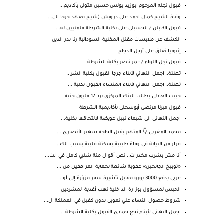
قبول نجله المرحوم ابوزيد يونس حسين متولى بأكاديم...
وفاة الشيخ كمال احمد علي درويش (شيخ معهد جرجا الن...
قبول الكابتن / الحسيني علي بكلية الشرطة متمنيين له...
الكشف عن ملابسات مقتل المغنية السودانية رنا بدر الدين
إثيوبيا تعلق على أرجل الدجاج
قبول نجل اللواء / عمر ناصر بكلية الشرطة
تهنئة...اجمل التهاني لأبناء جرجا القبول بكلية الشر...
تهنئة...اجمل التهاني لأبناء المنشاه القبول بكلية ...
حبيب العادلي يطالب البنك المركزي برد 17 مليون جنيه
قبول ميرنا مرتضى أبوسحلي بأكاديمية الشرطة
اجمل التهانى الى شيماء نبيل عويضة لالتحاقها بكلية...
محمد المغربي 👇 المتهم بقتل الحاجه سهير الأنصارى ...
قرار من النيابة في وفاة طبيبة بسكتة قلبية بسبب الك...
أنا مش بشرب مخدرات.. نص أقوال منة شلبي كامل في الت...
«توبيخ الجانحين» عـقوبة شائعة لحماية المراهقين من ...
عربي يدفع 3000 يورو مقابل تأشيرة سفر مزوّرة إلى أو...
الحبس لمسؤول بوزارة الداخلية نهب أغذية المشردين
شروط حصول النساء علي تمويل بدون كفيل في المملكة ال...
اجمل التهاني لأبناء نجع حمادى القبول بكلية الشرطة ...