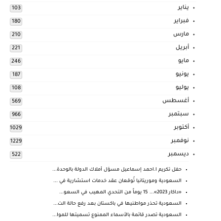
يناير
103
فبراير
180
مارس
210
أبريل
221
مايو
246
يونيو
187
يوليو
108
أغسطس
569
سبتمبر
966
أكتوبر
1029
نوفمبر
1229
ديسمبر
522
حفل تكريم ا.احمد إسماعيل مسؤل أملاك الدولة بالوحدة...
السعودية وموريتانيا تُوقعان عقد خدمات استشارية في ...
«داكار 2023»... 15 يوماً من التحدي المهيب في السعو...
السعودية تحذر مواطنيها في باكستان بعد رفع حالة الت...
السعودية تصدر قائمة بالأسماء الممنوع تسميتها للموا...