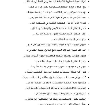
كم العلاوة السنوية للضباط العسكريين 1444 في المملك...
تابع: هاام : وزارة التعليم السعودية تصدر قرارات مف...
الإمارات المركزي يصدر 1000مسكوكة تذكارية بمناسبة ا...
حصاد قياسي للأسهم الإماراتية في 2022.. 30 مليار در...
طيران الإمارات تنال العلامة الكاملة في السلامة الت...
اجمل التهاني لأبناء جهينة القبول بكلية الشرطة..ال...
اجمل التهاني لأبناء جهينة القبول بالكلية الحربية....
أيـــــــّهِ محيي الدين عبدالله آلَبّـــــــحًيـــ...
مليون مبروك لأأبناء قبيله إشراف بيت العدوي على قبو...
الف الف مليون مبروك لأبناء نجع حمادي قبيله الهمامي...
مليون مبروك للاسود الدفعة الخامسة حقوق أسوان ⚖️⚖️...
اجمل التهاني القلبية الى ال عايد لقبول أبنائهم با...
قبول ابن المرحوم الدكتور احمد التومى بكلية الشرطة
قبول ابن عائلة السعدات محمد ايمن على الخطيب بكلية ...
6 نسور فى سماء العسيرات دخول ستة من ابناء العسيرات...
مشاجرة بجوار محطة العسيرات وانباء عن اصابة احد الا...
التفاصيل الكاملة لمشاجرة محطة العسيرات واصابة احد...
ذعر بالكويت.. مشاجرة بالسيوف داخل مستشفى!
الكويت تعلن الاستغناء عن عدد من المعلمين الوافدين ...
ودياً.. العراق يلتقي الكويت وعمان يواجه سوريا