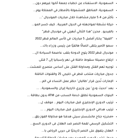
السعودية: الاستغناء عن خطباء جمعة أنابوا غيرهم دون...
السعودية: المناطق المشمولة بالأمطار في المملكة يوم...
بأكثر من 5.4 مليار مشاهدة خلال مباريات المونديال "...
حركة نشطة لمواجهته في الدول العربية.. كيف كسر المو...
بالفيديو.. محرز:”هذا الثنائي أبهرني في مونديال قطر”
“الفيفا” يختار أفضل 5 مباريات في كأس العالم قطر 2022
سمو الأمير يتلقى اتصالًا هاتفيًا من رئيس وزراء باك...
مونديال قطر 2022 يتوج الدوحة بلقب عاصمة السياحة ال...
ارتفاع حصيلة سقوط حافلة في نهر بإسبانيا إلى 7 قتلى
توجيه تهم القتل ومحاولة القتل على أساس عنصري للمشت...
جدول مباريات منتخب قطر في خليجي 25 والقنوات الناقلة
الإمارات تُدين قرار "طالبان" حظر عمل النساء في الم...
بعد "حديث ودي" بين وزيري خارجية إيران والسعودية.. ...
البنوك السعودية تطلق خدمة السحب من ATM بدون بطاقة ...
ترتيب الدوري الإنجليزي قبل مباريات اليوم .. موقف ل...
ترتيب هدافي الدوري الإنجليزي قبل مباريات اليوم .. ...
«محرز» جناح مانشستر سيتي هدفنا هو محاولة الفوز بلق...
التشكيل الرسمي لقمة النصر ضد الهلال فى الدورى السع...
الهلال يتفوق على النصر تاريخيًا فى ديربي الرياض با...