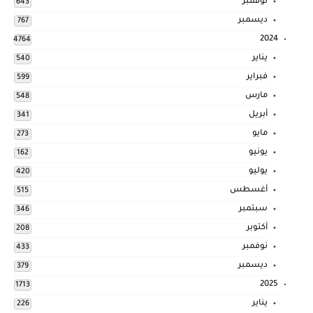
نوفمبر
643
ديسمبر
767
2024
4764
يناير
540
فبراير
599
مارس
548
أبريل
341
مايو
273
يونيو
162
يوليو
420
أغسطس
515
سبتمبر
346
أكتوبر
208
نوفمبر
433
ديسمبر
379
2025
1713
يناير
226