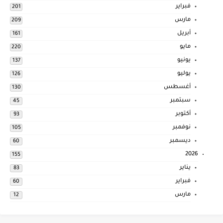
فبراير
201
مارس
209
أبريل
161
مايو
220
يونيو
137
يوليو
126
أغسطس
130
سبتمبر
45
أكتوبر
93
نوفمبر
105
ديسمبر
60
2026
155
يناير
83
فبراير
60
مارس
12