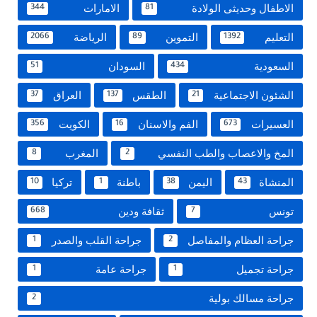
الاطفال وحديثى الولادة
الامارات
344
81
التعليم
التموين
الرياضة
2066
89
1392
السعودية
السودان
51
434
الشئون الاجتماعية
الطقس
العراق
37
137
21
العسيرات
الفم والاسنان
الكويت
356
16
673
المخ والاعصاب والطب النفسي
المغرب
8
2
المنشاة
اليمن
باطنة
تركيا
10
1
38
43
تونس
ثقافة ودين
668
7
جراحة العظام والمفاصل
جراحة القلب والصدر
1
2
جراحة تجميل
جراحة عامة
1
1
جراحة مسالك بولية
2