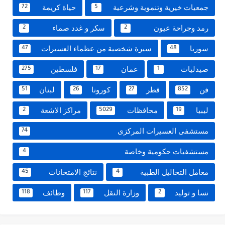
جمعيات خيرية وتنموية وشرعية
حياة كريمة
72
5
رمد وجراحة عيون
سكر و غدد صماء
2
2
سوريا
سيرة شخصية من عظماء العسيرات
47
48
صيدليات
عمان
فلسطين
275
17
1
فن
قطر
كورونا
لبنان
51
26
27
852
ليبيا
محافظات
مراكز الاشعة
2
5029
19
مستشفى العسيرات المركزى
74
مستشفيات حكومية وخاصة
4
معامل التحاليل الطبية
نتائج الامتحانات
45
4
نسا و توليد
وزارة النقل
وظائف
118
117
2