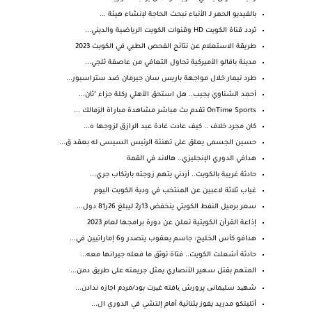
بالفيديو الحمر لـ الأنباء نبحث الحاجة لإنشاء هيئة ...
تردد قناة الكويت HD وقنوات الكويت الرياضية والديني...
طريقة الاستعلام عن نتائج الفحص الطبي في الكويت 2023
مدينة بافالو الأميركية تحاول التعافي من عاصفة ثلجي...
طرد نيمار خلال مواجهة باريس سان جيرمان ضد ستراسبور...
أحمد الشناوي يجيب.. هل استحق الأهلي ركلة جزاء "ثان...
OnTime Sports تقدم بث مباشر مشاهدة مباراة الزمالك ...
كان مجرد خلاف .. كيف عادت غادة عبد الرازق لزوجها ه...
حسين الجسمى يعلق على تهنئة الرئيس السيسى له بعقد ق...
هدافي الدوري الإنجليزي.. هالاند في القمة
حادثة غريبة بالكويت.. أردني يتهم زوجته بارتكاب جري...
غياب ثلاثة لاعبين عن المنتخب في ودية الكويت اليوم
سعر برميل النفط الكويتي ينخفض 13ر2 ليبلغ 26ر81 دول...
إذاعة القرآن الكويتية تعلن عن دورة برامجها لعام 2023
هدافو كأس الخليج: جاسم يعقوب يتصدر و6 إماراتيين في...
حادثة أشعلت الكويت.. فتاة توثق ما فعله جيرانها معه...
المتهم بقتل سهير الأنصاري يمثل جريمته على طريق دمن...
شهید سلیمانی پرورش یافته غیرت بود/مردم اجازه ندادن...
أتليتكو مدريد يفوز بثنائية أمام إلتشي في الدوري ال...