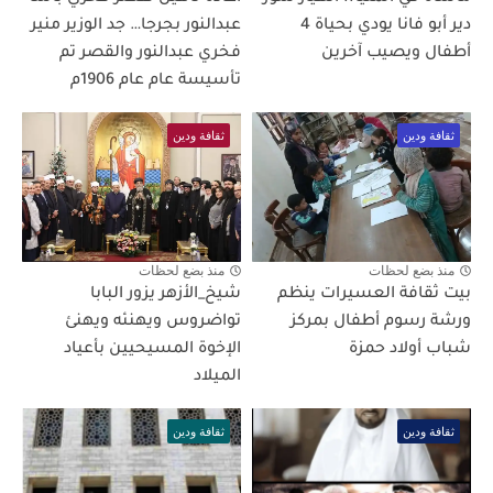
دير أبو فانا يودي بحياة 4
عبدالنور بجرجا… جد الوزير منير
أطفال ويصيب آخرين
فخري عبدالنور والقصر تم
تأسيسة عام عام 1906م
ثقافة ودين
ثقافة ودين
منذ بضع لحظات
منذ بضع لحظات
بيت ثقافة العسيرات ينظم
شيخ_الأزهر يزور البابا
ورشة رسوم أطفال بمركز
تواضروس ويهنئه ويهنئ
شباب أولاد حمزة
الإخوة المسيحيين بأعياد
الميلاد
ثقافة ودين
ثقافة ودين