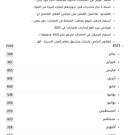
شهد "تويتر" في الساعات الأخيرة ملاسنة دارت بين رجل...
ضبط ٨ تجار مخدرات قبل ترويجهم كميات كبيرة من الموا...
بالفيديو ..تفاصيل القبض على مرتكبي الفعل الفاضح أع...
أسعار الذهب اليوم بمحلات الصاغة في الامارات دون مص...
قرقاش يبرز أهم إنجازات الإمارات في 2022
اسعار البترول في الامارات لشهر يناير 2023 وحقيقة ا...
القانون الخاص بإنشاء صندوق نظام تأمين الأسرة - الق...
2023
7140
يناير
569
فبراير
361
مارس
855
أبريل
818
مايو
830
يونيو
536
يوليو
205
أغسطس
205
سبتمبر
623
أكتوبر
728