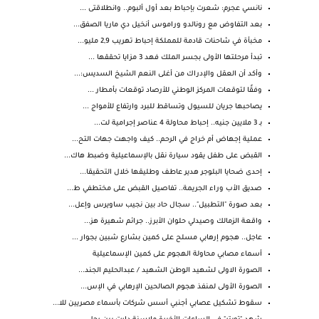
نانسي عجرم: شعرت بإحباط بعد أول ألبوم.. وانطلاقتى ...
بعد التفاوض مع رونالدو وراموس أنخيل دي ماريا الصفق...
مخبأة في شاحنات قادمة للمملكة إحباط تهريب 2,9 مليو...
تبدأ مرحلتها الأولى بجسر الملك فهد 3 مزايا تحققها ...
وأكد أن العقل والإدراك من أغلى النعم الشيخ السديس:...
وفقًا لتوقعات المركز الوطني للأرصاد توقعات بأمطار ...
يصاحبها جريان للسيول وتساقط للبرد وارتفاع للأمواج ...
بـ 3 ملايين جنيه.. إحباط محاولة 4 عناصر إجرامية لت...
عملية إجهاض أم خراج في الرحم.. كيف واجهت جهات التح...
القبض على طفل يقود سيارة نقل بالإسماعيلية وضبط هاك...
إحدى ضحايا البلوجر هدير عاطف وطليقها خلال التحقيقا...
صديق الأب وراء الجريمة.. تفاصيل القبض على مختطفي ط...
بعد صورة "التطبيل".. سجال حاد بين نجيب ساويرس وإعل...
واقعة الزمالك وصيدلي حلوان الأبرز.. جرائم شهيرة هز...
عاجل.. هجوم إرهابي مسلح على كمين بشارع شبين بجوار ...
أسماء مصابي محاولة الهجوم على كمين الإسماعيلية
الصورة الاولى لشهيد الوطن الشهيد / عبدالحليم الجند...
الصورة الأولى لمنفذ هجوم الصالحين الإرهابي في الإس...
سقوط تشكيل عصابي أجنبي أسس شركات بأسماء مصريين للا...