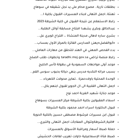
جدول ترتيب الدوري المصري بعد مباريات الجولة التاسعة
بطلقات نارية.. مصرع محام علي يد نجل شقيقه في سوهاج
تهنئة..اجمل التهانى لابناء العسيرات القبول بكلية ا...
رابط الاستعلام عن نتيجة القبول في كلية الشرطة 2023
عبدالخالق وبكرى يشهدا افتتاح مسابقة أوائل الطلبة...
بشري ساره لاهالي مدينة المنشاة ،، اقتراح كوبري عل...
«أبوالفضل»يهنئ المدارس الفائزة بالمركز الأول بمساب...
بدء الفحص المهني في الهند للتحقق من مهارات العاملي...
رابط منصة تراضي taradhi.moj.gov.sa‎ وخطوات طلب الصلح
موعد أولى مواجهات السعودية في بطولة كأس الخليج
بسبب مراته النكديه مدرس ينهي حياتة بحبوب سوس القم...
الوحدة المحلية باولادحمزة ..تعاين محولات الكهرباء ...
اجمل التهانى القلبية الى ال الجوير لقبول ابنهم بكل...
موعد جنازة شهيد الغربة احمد نوح
اسماء المقبولين بكلية الشرطة مركز العسيرات بسوهاج
قبول الدكتورة اسراء احمد محمود بكلية الشرطة
قبول ابن عسيرات فرشوط مصطفى حسين بالكلية الحوية
#كلية_الشرطةوتتوالى المفاجأت اجمل التهانى والتبري...
حملة ضبط أسعار ومراقبة الأسواق بالعسيرات
ضبط فتاة الإسماعيلية حاولت تهريب لفافات الحشيش