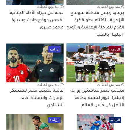
منذ بضع لحظات
منذ بضع لحظات
بـرعاية رئيس منطقة سوهاج
لجنة من خبراء الأدلة الجنائية
الأزهرية.. اختتام بطولة كرة
لفحص موقع حادث وسيارة
القدم للمرحلة الإعدادية و تتويج
محمد صبري
"البلينا" باللقب
الرياضة
الرياضة
منذ بضع لحظات
منذ بضع لحظات
منتخب مصر للناشئين يواجه
قائمة منتخب مصر لمعسكر
إنجلترا اليوم لحسم بطاقة
الإمارات وانضمام أحمد
التأهل فى كأس العالم
الشناوي
الرياضة
الرياضة