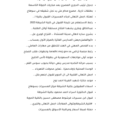
جدول ترتيب الدوري المصري بعد مباريات الجولة التاسعة
بطلقات نارية.. مصرع محام علي يد نجل شقيقه في سوهاج
تهنئة..اجمل التهانى لابناء العسيرات القبول بكلية ا...
رابط الاستعلام عن نتيجة القبول في كلية الشرطة 2023
عبدالخالق وبكرى يشهدا افتتاح مسابقة أوائل الطلبة...
بشري ساره لاهالي مدينة المنشاة ،، اقتراح كوبري عل...
«أبوالفضل»يهنئ المدارس الفائزة بالمركز الأول بمساب...
بدء الفحص المهني في الهند للتحقق من مهارات العاملي...
رابط منصة تراضي taradhi.moj.gov.sa‎ وخطوات طلب الصلح
موعد أولى مواجهات السعودية في بطولة كأس الخليج
بسبب مراته النكديه مدرس ينهي حياتة بحبوب سوس القم...
الوحدة المحلية باولادحمزة ..تعاين محولات الكهرباء ...
اجمل التهانى القلبية الى ال الجوير لقبول ابنهم بكل...
موعد جنازة شهيد الغربة احمد نوح
اسماء المقبولين بكلية الشرطة مركز العسيرات بسوهاج
قبول الدكتورة اسراء احمد محمود بكلية الشرطة
قبول ابن عسيرات فرشوط مصطفى حسين بالكلية الحوية
#كلية_الشرطةوتتوالى المفاجأت اجمل التهانى والتبري...
حملة ضبط أسعار ومراقبة الأسواق بالعسيرات