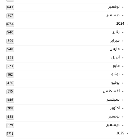
نوفمبر
643
ديسمبر
767
2024
4764
يناير
540
فبراير
599
مارس
548
أبريل
341
مايو
273
يونيو
162
يوليو
420
أغسطس
515
سبتمبر
346
أكتوبر
208
نوفمبر
433
ديسمبر
379
2025
1713