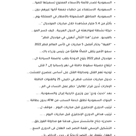
السعودية تصدر قائمة بالأسماء الممنوع تسميتها للموا...
السعودية: الاستغناء عن خطباء جمعة أنابوا غيرهم دون...
السعودية: المناطق المشمولة بالأمطار في المملكة يوم...
بأكثر من 5.4 مليار مشاهدة خلال مباريات المونديال "...
حركة نشطة لمواجهته في الدول العربية.. كيف كسر المو...
بالفيديو.. محرز:”هذا الثنائي أبهرني في مونديال قطر”
“الفيفا” يختار أفضل 5 مباريات في كأس العالم قطر 2022
سمو الأمير يتلقى اتصالًا هاتفيًا من رئيس وزراء باك...
مونديال قطر 2022 يتوج الدوحة بلقب عاصمة السياحة ال...
ارتفاع حصيلة سقوط حافلة في نهر بإسبانيا إلى 7 قتلى
توجيه تهم القتل ومحاولة القتل على أساس عنصري للمشت...
جدول مباريات منتخب قطر في خليجي 25 والقنوات الناقلة
الإمارات تُدين قرار "طالبان" حظر عمل النساء في الم...
بعد "حديث ودي" بين وزيري خارجية إيران والسعودية.. ...
البنوك السعودية تطلق خدمة السحب من ATM بدون بطاقة ...
ترتيب الدوري الإنجليزي قبل مباريات اليوم .. موقف ل...
ترتيب هدافي الدوري الإنجليزي قبل مباريات اليوم .. ...
«محرز» جناح مانشستر سيتي هدفنا هو محاولة الفوز بلق...
التشكيل الرسمي لقمة النصر ضد الهلال فى الدورى السع...
الهلال يتفوق على النصر تاريخيًا فى ديربي الرياض با...