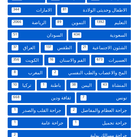
الاطفال وحديثى الولادة
الامارات
344
81
التعليم
التموين
الرياضة
2066
89
1392
السعودية
السودان
51
434
الشئون الاجتماعية
الطقس
العراق
37
137
21
العسيرات
الفم والاسنان
الكويت
356
16
673
المخ والاعصاب والطب النفسي
المغرب
8
2
المنشاة
اليمن
باطنة
تركيا
10
1
38
43
تونس
ثقافة ودين
668
7
جراحة العظام والمفاصل
جراحة القلب والصدر
1
2
جراحة تجميل
جراحة عامة
1
1
جراحة مسالك بولية
2