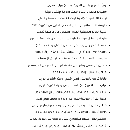
ودياً.. العراق يلتقي الكويت وعمان يواجه سوريا
بالفيديو الحمر لـ الأنباء نبحث الحاجة لإنشاء هيئة ...
تردد قناة الكويت HD وقنوات الكويت الرياضية والديني...
طريقة الاستعلام عن نتائج الفحص الطبي في الكويت 2023
مدينة بافالو الأميركية تحاول التعافي من عاصفة ثلجي...
طرد نيمار خلال مواجهة باريس سان جيرمان ضد ستراسبور...
أحمد الشناوي يجيب.. هل استحق الأهلي ركلة جزاء "ثان...
OnTime Sports تقدم بث مباشر مشاهدة مباراة الزمالك ...
كان مجرد خلاف .. كيف عادت غادة عبد الرازق لزوجها ه...
حسين الجسمى يعلق على تهنئة الرئيس السيسى له بعقد ق...
هدافي الدوري الإنجليزي.. هالاند في القمة
حادثة غريبة بالكويت.. أردني يتهم زوجته بارتكاب جري...
غياب ثلاثة لاعبين عن المنتخب في ودية الكويت اليوم
سعر برميل النفط الكويتي ينخفض 13ر2 ليبلغ 26ر81 دول...
إذاعة القرآن الكويتية تعلن عن دورة برامجها لعام 2023
هدافو كأس الخليج: جاسم يعقوب يتصدر و6 إماراتيين في...
حادثة أشعلت الكويت.. فتاة توثق ما فعله جيرانها معه...
المتهم بقتل سهير الأنصاري يمثل جريمته على طريق دمن...
شهید سلیمانی پرورش یافته غیرت بود/مردم اجازه ندادن...