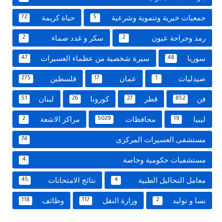
جمعيات خيرية وتنموية وشرعية
حياة كريمة
72
5
رمد وجراحة عيون
سكر و غدد صماء
2
2
سوريا
سيرة شخصية من عظماء العسيرات
47
48
صيدليات
عمان
فلسطين
275
17
1
فن
قطر
كورونا
لبنان
51
26
27
852
ليبيا
محافظات
مراكز الاشعة
2
5029
19
مستشفى العسيرات المركزى
74
مستشفيات حكومية وخاصة
4
معامل التحاليل الطبية
نتائج الامتحانات
45
4
نسا و توليد
وزارة النقل
وظائف
118
117
2