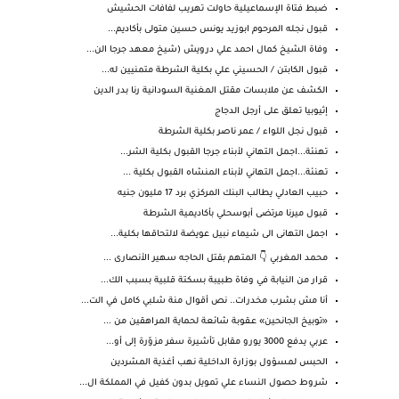
ضبط فتاة الإسماعيلية حاولت تهريب لفافات الحشيش
قبول نجله المرحوم ابوزيد يونس حسين متولى بأكاديم...
وفاة الشيخ كمال احمد علي درويش (شيخ معهد جرجا الن...
قبول الكابتن / الحسيني علي بكلية الشرطة متمنيين له...
الكشف عن ملابسات مقتل المغنية السودانية رنا بدر الدين
إثيوبيا تعلق على أرجل الدجاج
قبول نجل اللواء / عمر ناصر بكلية الشرطة
تهنئة...اجمل التهاني لأبناء جرجا القبول بكلية الشر...
تهنئة...اجمل التهاني لأبناء المنشاه القبول بكلية ...
حبيب العادلي يطالب البنك المركزي برد 17 مليون جنيه
قبول ميرنا مرتضى أبوسحلي بأكاديمية الشرطة
اجمل التهانى الى شيماء نبيل عويضة لالتحاقها بكلية...
محمد المغربي 👇 المتهم بقتل الحاجه سهير الأنصارى ...
قرار من النيابة في وفاة طبيبة بسكتة قلبية بسبب الك...
أنا مش بشرب مخدرات.. نص أقوال منة شلبي كامل في الت...
«توبيخ الجانحين» عـقوبة شائعة لحماية المراهقين من ...
عربي يدفع 3000 يورو مقابل تأشيرة سفر مزوّرة إلى أو...
الحبس لمسؤول بوزارة الداخلية نهب أغذية المشردين
شروط حصول النساء علي تمويل بدون كفيل في المملكة ال...