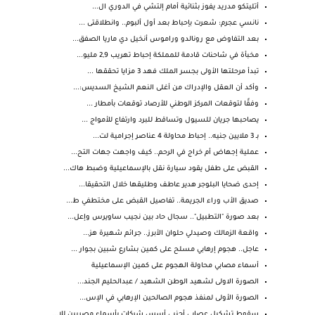
أتليتكو مدريد يفوز بثنائية أمام إلتشي في الدوري ال...
نانسي عجرم: شعرت بإحباط بعد أول ألبوم.. وانطلاقتى ...
بعد التفاوض مع رونالدو وراموس أنخيل دي ماريا الصفق...
مخبأة في شاحنات قادمة للمملكة إحباط تهريب 2,9 مليو...
تبدأ مرحلتها الأولى بجسر الملك فهد 3 مزايا تحققها ...
وأكد أن العقل والإدراك من أغلى النعم الشيخ السديس:...
وفقًا لتوقعات المركز الوطني للأرصاد توقعات بأمطار ...
يصاحبها جريان للسيول وتساقط للبرد وارتفاع للأمواج ...
بـ 3 ملايين جنيه.. إحباط محاولة 4 عناصر إجرامية لت...
عملية إجهاض أم خراج في الرحم.. كيف واجهت جهات التح...
القبض على طفل يقود سيارة نقل بالإسماعيلية وضبط هاك...
إحدى ضحايا البلوجر هدير عاطف وطليقها خلال التحقيقا...
صديق الأب وراء الجريمة.. تفاصيل القبض على مختطفي ط...
بعد صورة "التطبيل".. سجال حاد بين نجيب ساويرس وإعل...
واقعة الزمالك وصيدلي حلوان الأبرز.. جرائم شهيرة هز...
عاجل.. هجوم إرهابي مسلح على كمين بشارع شبين بجوار ...
أسماء مصابي محاولة الهجوم على كمين الإسماعيلية
الصورة الاولى لشهيد الوطن الشهيد / عبدالحليم الجند...
الصورة الأولى لمنفذ هجوم الصالحين الإرهابي في الإس...
سقوط تشكيل عصابي أجنبي أسس شركات بأسماء مصريين للا...