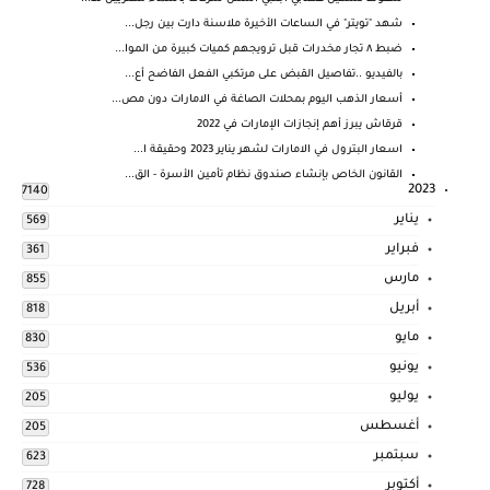
شهد "تويتر" في الساعات الأخيرة ملاسنة دارت بين رجل...
ضبط ٨ تجار مخدرات قبل ترويجهم كميات كبيرة من الموا...
بالفيديو ..تفاصيل القبض على مرتكبي الفعل الفاضح أع...
أسعار الذهب اليوم بمحلات الصاغة في الامارات دون مص...
قرقاش يبرز أهم إنجازات الإمارات في 2022
اسعار البترول في الامارات لشهر يناير 2023 وحقيقة ا...
القانون الخاص بإنشاء صندوق نظام تأمين الأسرة - الق...
2023
7140
يناير
569
فبراير
361
مارس
855
أبريل
818
مايو
830
يونيو
536
يوليو
205
أغسطس
205
سبتمبر
623
أكتوبر
728