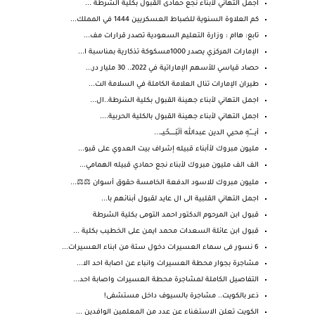
اجمل التهاني لأبناء نجع حمادى القبول بكلية الشرطة ...
كم العلاوة السنوية للضباط العسكريين 1444 في المملك...
تابع: هاام : وزارة التعليم السعودية تصدر قرارات مف...
الإمارات المركزي يصدر 1000مسكوكة تذكارية بمناسبة ا...
حصاد قياسي للأسهم الإماراتية في 2022.. 30 مليار در...
طيران الإمارات تنال العلامة الكاملة في السلامة الت...
اجمل التهاني لأبناء جهينة القبول بكلية الشرطة..ال...
اجمل التهاني لأبناء جهينة القبول بالكلية الحربية....
أيـــــــّهِ محيي الدين عبدالله آلَبّـــــــحًيـــ...
مليون مبروك لأأبناء قبيله إشراف بيت العدوي على قبو...
الف الف مليون مبروك لأبناء نجع حمادي قبيله الهمامي...
مليون مبروك للاسود الدفعة الخامسة حقوق أسوان ⚖️⚖️...
اجمل التهاني القلبية الى ال عايد لقبول أبنائهم با...
قبول ابن المرحوم الدكتور احمد التومى بكلية الشرطة
قبول ابن عائلة السعدات محمد ايمن على الخطيب بكلية ...
6 نسور فى سماء العسيرات دخول ستة من ابناء العسيرات...
مشاجرة بجوار محطة العسيرات وانباء عن اصابة احد الا...
التفاصيل الكاملة لمشاجرة محطة العسيرات واصابة احد...
ذعر بالكويت.. مشاجرة بالسيوف داخل مستشفى!
الكويت تعلن الاستغناء عن عدد من المعلمين الوافدين ...