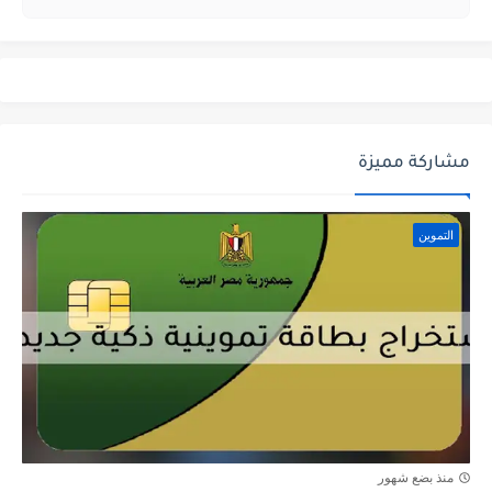
مشاركة مميزة
التموين
منذ بضع شهور