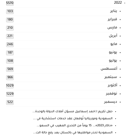
2022
5570
يناير
103
فبراير
180
مارس
210
أبريل
221
مايو
246
يونيو
187
يوليو
108
أغسطس
569
سبتمبر
966
أكتوبر
1029
نوفمبر
1229
ديسمبر
522
حفل تكريم ا.احمد إسماعيل مسؤل أملاك الدولة بالوحدة...
السعودية وموريتانيا تُوقعان عقد خدمات استشارية في ...
«داكار 2023»... 15 يوماً من التحدي المهيب في السعو...
السعودية تحذر مواطنيها في باكستان بعد رفع حالة الت...