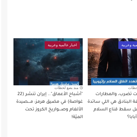
مية وعربية
اخبار عالمية وعربية
حظات
منذ بضع لحظات
أت تضرب، والمطارات
"أشباح الأعماق".. إيران تنشر (22
 البنادق هي اللي سائدة
غواصة) في مضيق هرمز: مـ،ـصيدة
ل سقط قناع السلام
الألغام وصـ،ـواريخ الكروز تحت
ابا؟
الميّة!