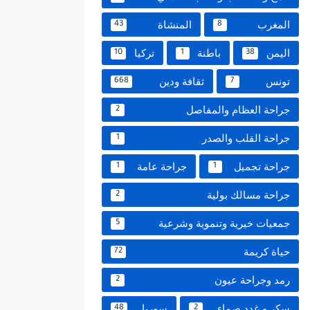
المغرب
المنشاة
43
8
اليمن
باطنة
تركيا
10
1
38
تونس
ثقافة ودين
668
7
جراحة العظام والمفاصل
2
جراحة القلب والصدر
1
جراحة تجميل
جراحة عامة
1
1
جراحة مسالك بولية
2
جمعيات خيرية وتنموية وشرعية
5
حياة كريمة
72
رمد وجراحة عيون
2
سكر و غدد صماء
سوريا
48
2