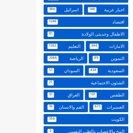
اخبار عربية
اسرائيل
384
146
اقتصاد
1246
الاطفال وحديثى الولادة
81
الامارات
التعليم
1392
344
التموين
الرياضة
2066
89
السعودية
السودان
51
434
الشئون الاجتماعية
21
الطقس
العراق
37
137
العسيرات
الفم والاسنان
16
673
الكويت
356
المخ والاعصاب والطب النفسي
2