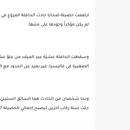
ارتفعت حصيلة ضحايا حادث الحافلة المروّع في ش
لم يكن مؤكداً وجودها على متنها.
وسقطت الحافلة عشيّة عيد الميلاد من علوّ عشر
الصغيرة في غاليسيا، غير بعيد عن الحدود مع ال
ونجا شخصان من الحادث هما السائق الستينيّ و
جثث ستة ركاب آخرين ليصبح إجمالي الحصيلة 7 قتلى حتى الآن.