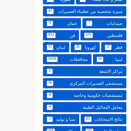
سيرة شخصية من عظماء العسيرات
47
صيدليات
عمان
17
1
فلسطين
فن
852
275
قطر
كورونا
لبنان
51
26
27
ليبيا
محافظات
5029
19
مراكز الاشعة
2
مستشفى العسيرات المركزى
74
مستشفيات حكومية وخاصة
4
معامل التحاليل الطبية
4
نتائج الامتحانات
نسا و توليد
2
45