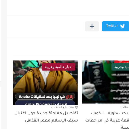
مية وعربية
اخبار عالمية وعربية
حظات
منذ بضع لحظات
بحت «نور».. الكويت
تفاصيل مفاجئة جديدة حول اغتيال
ة غريبة في مراجعات
سيف الإسلام معمر القذافي
سية