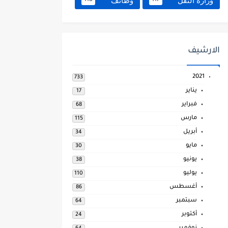
وزارة النقل
وظائف
118
117
الارشيف
2021
733
يناير
17
فبراير
68
مارس
115
أبريل
34
مايو
30
يونيو
38
يوليو
110
أغسطس
86
سبتمبر
64
أكتوبر
24