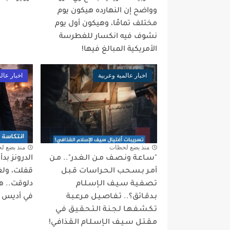
وواضح إن النهارده هيكون يوم
مختلف تمامًا، وهيكون أول يوم
نشوف فيه انكسار للغطرسة
الأمريكية المبالغ فيها!
اخبار عالمية وعربية
اخبار عال
منذ بضع لحظات
منذ بضع ل
"سـاعـة ونـصـف مـن الـغـدر".. مـن
الدرونز بد
أمـر بـسـحـب الـحـراسات قـبـل
قفلت، ولغة
تـصـفـيـة سـيـف الـإسـلـام
دلوقت.. ه
بـدقـائق؟.. تـفـاصـيـل مـرعـبـة
في أديس أب
تـكـشـفـهـا لـجـنـة الـتـحـقـيـق فـي
مـقـتـل سـيـف الـإسـلـام الـقـذافـي!