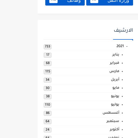
وزارة النقل
وظائف
118
117
الارشيف
2021
733
يناير
17
فبراير
68
مارس
115
أبريل
34
مايو
30
يونيو
38
يوليو
110
أغسطس
86
سبتمبر
64
أكتوبر
24