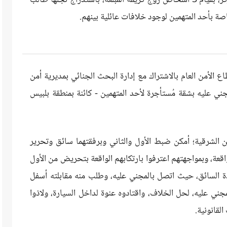
الدقهلية، من إحدى السيدات، مقيمة بدائرة المركز، بقيام 3 أشخاص زوج كريمة المبلغة، باستدراج نجلها طالب
صة بأحد المتهمين لوجود خلافات عائلية بينهم.
الأمن العام بالاشتراك مع إدارة البحث الجنائي بمديرية أمن
ني عليه بشقة مُستأجرة لأحد المتهمين - كائنة بمنطقة بلبيس
 الشرقية؛ أمكن ضبط الأول والثاني وبرفقتهما سائق وتحرير
قعة، وبمواجهتهم اعترفوا بارتكابهم الواقعة بتحريض من الأول
ة السائق، حيث اتصل بالمجني عليه، وطلب منه مقابلته أسفل
جني عليه، لحل الخلاف، واقتادوه عنوة لداخل السيارة، ولاذوا
لقانونية.