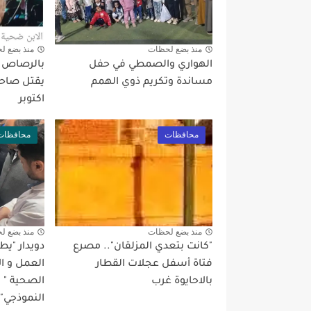
منذ بضع لحظات
منذ بضع ل
الهواري والصمطي في حفل
بالرصاص بع
مساندة وتكريم ذوي الهمم
يقتل صاحب
اكتوبر
محافظات
محافظات
منذ بضع لحظات
منذ بضع ل
"كانت بتعدي المزلقان".. مصرع
دويدار "ي
فتاة أسفل عجلات القطار
العمل و ا
بالاحايوة غرب
الصحية "
النموذجي" 