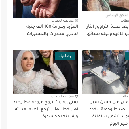
حظات
منذ بضع لحظات
د صلاة التراويح الثأر
المؤبد وغرامة 100 ألف جنيه
 كافية ونجله بحدائق
لتاجري مخدرات بالعسيرات
اجتماعيات
حظات
منذ بضع لحظات
طمئن على حسن سير
يعني إيه بنت تروح عزومه فطار عند
لانضباط وجودة الخدمات
أهل خطيبها .. ترجع لأهلها ميــ ـته
 بمستشفى ساقلتة
ورقـ.ـبتها مكــسورة!
فجر اليوم