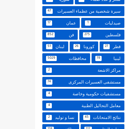
سيرة شخصية من عظماء العسيرات
47
صيدليات
عمان
17
1
فلسطين
فن
852
275
قطر
كورونا
لبنان
51
26
27
ليبيا
محافظات
5029
19
مراكز الاشعة
2
مستشفى العسيرات المركزى
74
مستشفيات حكومية وخاصة
4
معامل التحاليل الطبية
4
نتائج الامتحانات
نسا و توليد
2
45