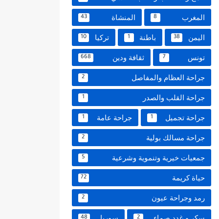
المغرب
المنشاة
43
8
اليمن
باطنة
تركيا
10
1
38
تونس
ثقافة ودين
668
7
جراحة العظام والمفاصل
2
جراحة القلب والصدر
1
جراحة تجميل
جراحة عامة
1
1
جراحة مسالك بولية
2
جمعيات خيرية وتنموية وشرعية
5
حياة كريمة
72
رمد وجراحة عيون
2
سكر و غدد صماء
سوريا
48
2