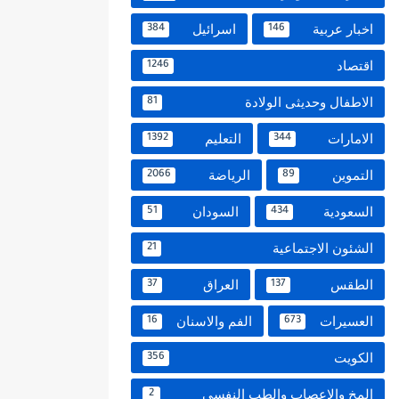
اخبار عربية
اسرائيل
384
146
اقتصاد
1246
الاطفال وحديثى الولادة
81
الامارات
التعليم
1392
344
التموين
الرياضة
2066
89
السعودية
السودان
51
434
الشئون الاجتماعية
21
الطقس
العراق
37
137
العسيرات
الفم والاسنان
16
673
الكويت
356
المخ والاعصاب والطب النفسي
2