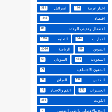
اخبار عربية
اسرائيل
384
146
اقتصاد
1246
الاطفال وحديثى الولادة
81
الامارات
التعليم
1392
344
التموين
الرياضة
2066
89
السعودية
السودان
51
434
الشئون الاجتماعية
21
الطقس
العراق
37
137
العسيرات
الفم والاسنان
16
673
الكويت
356
المخ والاعصاب والطب النفسي
2