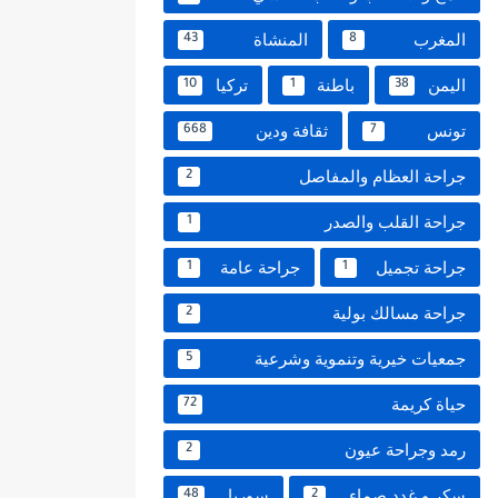
المغرب
المنشاة
43
8
اليمن
باطنة
تركيا
10
1
38
تونس
ثقافة ودين
668
7
جراحة العظام والمفاصل
2
جراحة القلب والصدر
1
جراحة تجميل
جراحة عامة
1
1
جراحة مسالك بولية
2
جمعيات خيرية وتنموية وشرعية
5
حياة كريمة
72
رمد وجراحة عيون
2
سكر و غدد صماء
سوريا
48
2