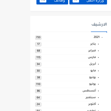
وزارة النقل
وظائف
118
117
الارشيف
2021
733
يناير
17
فبراير
68
مارس
115
أبريل
34
مايو
30
يونيو
38
يوليو
110
أغسطس
86
سبتمبر
64
أكتوبر
24