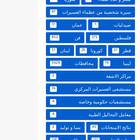
سيرة شخصية من عظماء العسيرات
47
صيدليات
عمان
17
1
فلسطين
فن
852
275
قطر
كورونا
لبنان
51
26
27
ليبيا
محافظات
5029
19
مراكز الاشعة
2
مستشفى العسيرات المركزى
74
مستشفيات حكومية وخاصة
4
معامل التحاليل الطبية
4
نتائج الامتحانات
نسا و توليد
2
45