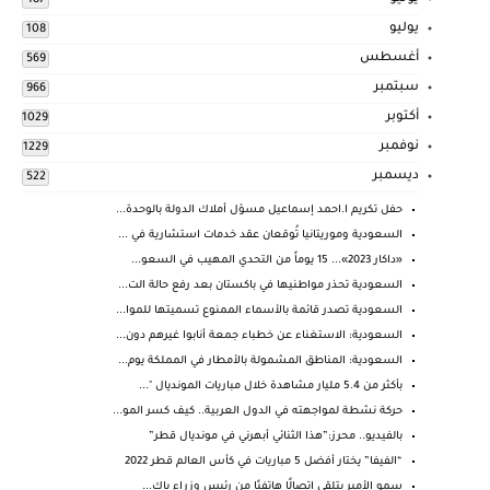
187
يوليو
108
أغسطس
569
سبتمبر
966
أكتوبر
1029
نوفمبر
1229
ديسمبر
522
حفل تكريم ا.احمد إسماعيل مسؤل أملاك الدولة بالوحدة...
السعودية وموريتانيا تُوقعان عقد خدمات استشارية في ...
«داكار 2023»... 15 يوماً من التحدي المهيب في السعو...
السعودية تحذر مواطنيها في باكستان بعد رفع حالة الت...
السعودية تصدر قائمة بالأسماء الممنوع تسميتها للموا...
السعودية: الاستغناء عن خطباء جمعة أنابوا غيرهم دون...
السعودية: المناطق المشمولة بالأمطار في المملكة يوم...
بأكثر من 5.4 مليار مشاهدة خلال مباريات المونديال "...
حركة نشطة لمواجهته في الدول العربية.. كيف كسر المو...
بالفيديو.. محرز:”هذا الثنائي أبهرني في مونديال قطر”
“الفيفا” يختار أفضل 5 مباريات في كأس العالم قطر 2022
سمو الأمير يتلقى اتصالًا هاتفيًا من رئيس وزراء باك...