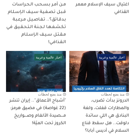
اغتيال سيف الإسلام معمر
مـن أمـر بـسـحـب الـحـراسات
القذافي
قـبـل تـصـفـيـة سـيـف الـإسـلـام
بـدقـائق؟.. تـفـاصـيـل مـرعـبـة
تـكـشـفـهـا لـجـنـة الـتـحـقـيـق فـي
مـقـتـل سـيـف الـإسـلـام
الـقـذافـي!
اخبار عالمية وعربية
اخبار عالمية وعربية
منذ بضع لحظات
منذ بضع لحظات
الدرونز بدأت تضرب،
"أشباح الأعماق".. إيران تنشر
والمطارات قفلت، ولغة
(22 غواصة) في مضيق هرمز:
البنادق هي اللي سائدة
مـ،ـصيدة الألغام وصـ،ـواريخ
دلوقت.. هل سقط قناع
الكروز تحت الميّة!
السلام في أديس أبابا؟