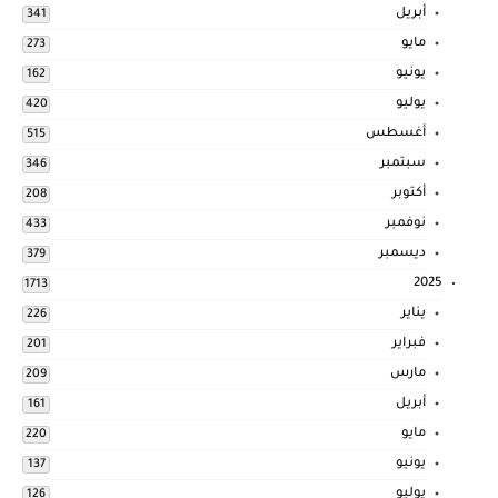
أبريل
341
مايو
273
يونيو
162
يوليو
420
أغسطس
515
سبتمبر
346
أكتوبر
208
نوفمبر
433
ديسمبر
379
2025
1713
يناير
226
فبراير
201
مارس
209
أبريل
161
مايو
220
يونيو
137
يوليو
126