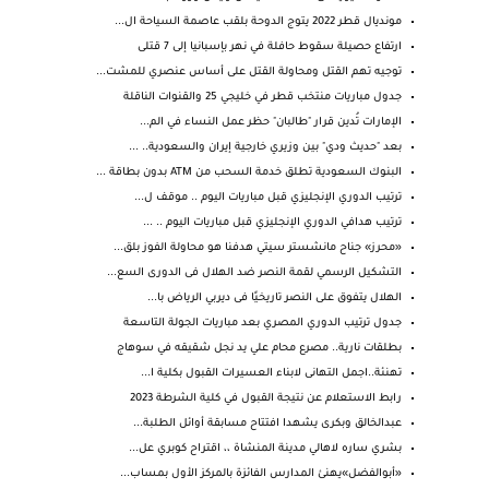
مونديال قطر 2022 يتوج الدوحة بلقب عاصمة السياحة ال...
ارتفاع حصيلة سقوط حافلة في نهر بإسبانيا إلى 7 قتلى
توجيه تهم القتل ومحاولة القتل على أساس عنصري للمشت...
جدول مباريات منتخب قطر في خليجي 25 والقنوات الناقلة
الإمارات تُدين قرار "طالبان" حظر عمل النساء في الم...
بعد "حديث ودي" بين وزيري خارجية إيران والسعودية.. ...
البنوك السعودية تطلق خدمة السحب من ATM بدون بطاقة ...
ترتيب الدوري الإنجليزي قبل مباريات اليوم .. موقف ل...
ترتيب هدافي الدوري الإنجليزي قبل مباريات اليوم .. ...
«محرز» جناح مانشستر سيتي هدفنا هو محاولة الفوز بلق...
التشكيل الرسمي لقمة النصر ضد الهلال فى الدورى السع...
الهلال يتفوق على النصر تاريخيًا فى ديربي الرياض با...
جدول ترتيب الدوري المصري بعد مباريات الجولة التاسعة
بطلقات نارية.. مصرع محام علي يد نجل شقيقه في سوهاج
تهنئة..اجمل التهانى لابناء العسيرات القبول بكلية ا...
رابط الاستعلام عن نتيجة القبول في كلية الشرطة 2023
عبدالخالق وبكرى يشهدا افتتاح مسابقة أوائل الطلبة...
بشري ساره لاهالي مدينة المنشاة ،، اقتراح كوبري عل...
«أبوالفضل»يهنئ المدارس الفائزة بالمركز الأول بمساب...