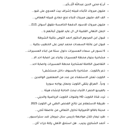
أيـــــــّهِ محيي الدين عبدالله آلَبّـــــــحًيـــ...
مليون مبروك لأأبناء قبيله إشراف بيت العدوي على قبو...
الف الف مليون مبروك لأبناء نجع حمادي قبيله الهمامي...
مليون مبروك للاسود الدفعة الخامسة حقوق أسوان ⚖️⚖️...
اجمل التهاني القلبية الى ال عايد لقبول أبنائهم با...
قبول ابن المرحوم الدكتور احمد التومى بكلية الشرطة
قبول ابن عائلة السعدات محمد ايمن على الخطيب بكلية ...
6 نسور فى سماء العسيرات دخول ستة من ابناء العسيرات...
مشاجرة بجوار محطة العسيرات وانباء عن اصابة احد الا...
التفاصيل الكاملة لمشاجرة محطة العسيرات واصابة احد...
ذعر بالكويت.. مشاجرة بالسيوف داخل مستشفى!
الكويت تعلن الاستغناء عن عدد من المعلمين الوافدين ...
ودياً.. العراق يلتقي الكويت وعمان يواجه سوريا
بالفيديو الحمر لـ الأنباء نبحث الحاجة لإنشاء هيئة ...
تردد قناة الكويت HD وقنوات الكويت الرياضية والديني...
طريقة الاستعلام عن نتائج الفحص الطبي في الكويت 2023
مدينة بافالو الأميركية تحاول التعافي من عاصفة ثلجي...
طرد نيمار خلال مواجهة باريس سان جيرمان ضد ستراسبور...
أحمد الشناوي يجيب.. هل استحق الأهلي ركلة جزاء "ثان...