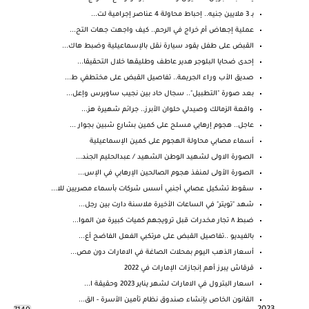
بـ 3 ملايين جنيه.. إحباط محاولة 4 عناصر إجرامية لت...
عملية إجهاض أم خراج في الرحم.. كيف واجهت جهات التح...
القبض على طفل يقود سيارة نقل بالإسماعيلية وضبط هاك...
إحدى ضحايا البلوجر هدير عاطف وطليقها خلال التحقيقا...
صديق الأب وراء الجريمة.. تفاصيل القبض على مختطفي ط...
بعد صورة "التطبيل".. سجال حاد بين نجيب ساويرس وإعل...
واقعة الزمالك وصيدلي حلوان الأبرز.. جرائم شهيرة هز...
عاجل.. هجوم إرهابي مسلح على كمين بشارع شبين بجوار ...
أسماء مصابي محاولة الهجوم على كمين الإسماعيلية
الصورة الاولى لشهيد الوطن الشهيد / عبدالحليم الجند...
الصورة الأولى لمنفذ هجوم الصالحين الإرهابي في الإس...
سقوط تشكيل عصابي أجنبي أسس شركات بأسماء مصريين للا...
شهد "تويتر" في الساعات الأخيرة ملاسنة دارت بين رجل...
ضبط ٨ تجار مخدرات قبل ترويجهم كميات كبيرة من الموا...
بالفيديو ..تفاصيل القبض على مرتكبي الفعل الفاضح أع...
أسعار الذهب اليوم بمحلات الصاغة في الامارات دون مص...
قرقاش يبرز أهم إنجازات الإمارات في 2022
اسعار البترول في الامارات لشهر يناير 2023 وحقيقة ا...
القانون الخاص بإنشاء صندوق نظام تأمين الأسرة - الق...