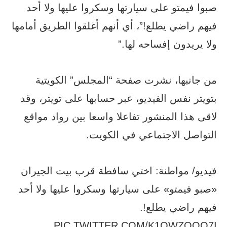
صبوا فيمتو على سيارتها وسكروا عليها ولا أحد
فيهم راضي يطلع!”، أي أنهم أغلقوا الطريق أمامها
ولا يريدون إفساحه لها.”
من جانبها، نشرت صفحة “المجلس” الكويتية
بتويتر نفس الفيديو، عبر حسابها على تويتر، وقد
لاقى هذا المنشور تفاعلا واسعا بين رواد مواقع
التواصل الاجتماعي في الكويت.
فيديو/ مواطنة: اختي سافطة قرب بيت الجيران
«صبو فيمتو» على سيارتها وسكروا عليها ولا أحد
فيهم راضي يطلع!.
PIC.TWITTER.COM/K1QWZQOQ7I