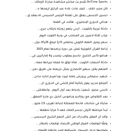
OnTime Sports تقدم بث مباشر مشاهدة مباراة الزمالك ...
كان مجرد خلاف .. كيف عادت غادة عبد الرازق لزوجها ه...
حسين الجسمى يعلق على تهنئة الرئيس السيسى له بعقد ق...
هدافي الدوري الإنجليزي.. هالاند في القمة
حادثة غريبة بالكويت.. أردني يتهم زوجته بارتكاب جري...
غياب ثلاثة لاعبين عن المنتخب في ودية الكويت اليوم
سعر برميل النفط الكويتي ينخفض 13ر2 ليبلغ 26ر81 دول...
إذاعة القرآن الكويتية تعلن عن دورة برامجها لعام 2023
هدافو كأس الخليج: جاسم يعقوب يتصدر و6 إماراتيين في...
حادثة أشعلت الكويت.. فتاة توثق ما فعله جيرانها معه...
المتهم بقتل سهير الأنصاري يمثل جريمته على طريق دمن...
شهید سلیمانی پرورش یافته غیرت بود/مردم اجازه ندادن...
أتليتكو مدريد يفوز بثنائية أمام إلتشي في الدوري ال...
نانسي عجرم: شعرت بإحباط بعد أول ألبوم.. وانطلاقتى ...
بعد التفاوض مع رونالدو وراموس أنخيل دي ماريا الصفق...
مخبأة في شاحنات قادمة للمملكة إحباط تهريب 2,9 مليو...
تبدأ مرحلتها الأولى بجسر الملك فهد 3 مزايا تحققها ...
وأكد أن العقل والإدراك من أغلى النعم الشيخ السديس:...
وفقًا لتوقعات المركز الوطني للأرصاد توقعات بأمطار ...
يصاحبها جريان للسيول وتساقط للبرد وارتفاع للأمواج ...