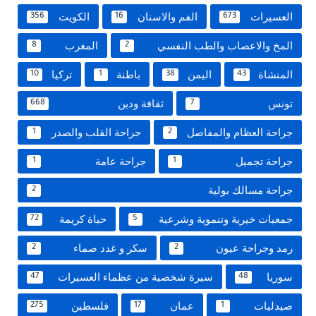
العسيرات
الفم والاسنان
الكويت
356
16
673
المخ والاعصاب والطب النفسي
المغرب
8
2
المنشاة
اليمن
باطنة
تركيا
10
1
38
43
تونس
ثقافة ودين
668
7
جراحة العظام والمفاصل
جراحة القلب والصدر
1
2
جراحة تجميل
جراحة عامة
1
1
جراحة مسالك بولية
2
جمعيات خيرية وتنموية وشرعية
حياة كريمة
72
5
رمد وجراحة عيون
سكر و غدد صماء
2
2
سوريا
سيرة شخصية من عظماء العسيرات
47
48
صيدليات
عمان
فلسطين
275
17
1