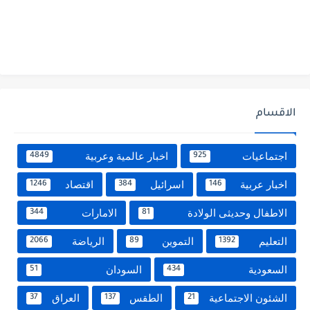
الاقسام
اجتماعيات
اخبار عالمية وعربية
4849
925
اخبار عربية
اسرائيل
اقتصاد
1246
384
146
الاطفال وحديثى الولادة
الامارات
344
81
التعليم
التموين
الرياضة
2066
89
1392
السعودية
السودان
51
434
الشئون الاجتماعية
الطقس
العراق
37
137
21