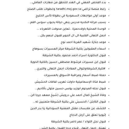
بدء الفحص المهني في الهند للتحقق من مهارات العاملي...
رابط منصة تراضي taradhi.moj.gov.sa‎ وخطوات طلب الصلح
موعد أولى مواجهات السعودية في بطولة كأس الخليج
بسبب مراته النكديه مدرس ينهي حياتة بحبوب سوس القم...
الوحدة المحلية باولادحمزة ..تعاين محولات الكهرباء ...
اجمل التهانى القلبية الى ال الجوير لقبول ابنهم بكل...
موعد جنازة شهيد الغربة احمد نوح
اسماء المقبولين بكلية الشرطة مركز العسيرات بسوهاج
قبول الدكتورة اسراء احمد محمود بكلية الشرطة
قبول ابن عسيرات فرشوط مصطفى حسين بالكلية الحوية
#كلية_الشرطةوتتوالى المفاجأت اجمل التهانى والتبري...
حملة ضبط أسعار ومراقبة الأسواق بالعسيرات
ضبط فتاة الإسماعيلية حاولت تهريب لفافات الحشيش
قبول نجله المرحوم ابوزيد يونس حسين متولى بأكاديم...
وفاة الشيخ كمال احمد علي درويش (شيخ معهد جرجا الن...
قبول الكابتن / الحسيني علي بكلية الشرطة متمنيين له...
الكشف عن ملابسات مقتل المغنية السودانية رنا بدر الدين
إثيوبيا تعلق على أرجل الدجاج
قبول نجل اللواء / عمر ناصر بكلية الشرطة
تهنئة...اجمل التهاني لأبناء جرجا القبول بكلية الشر...