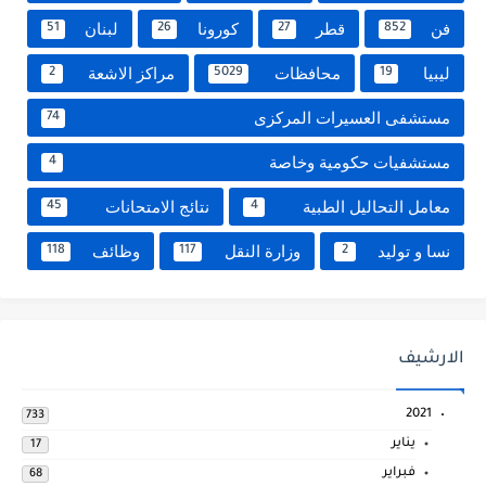
فن
قطر
كورونا
لبنان
51
26
27
852
ليبيا
محافظات
مراكز الاشعة
2
5029
19
مستشفى العسيرات المركزى
74
مستشفيات حكومية وخاصة
4
معامل التحاليل الطبية
نتائج الامتحانات
45
4
نسا و توليد
وزارة النقل
وظائف
118
117
2
الارشيف
2021
733
يناير
17
فبراير
68