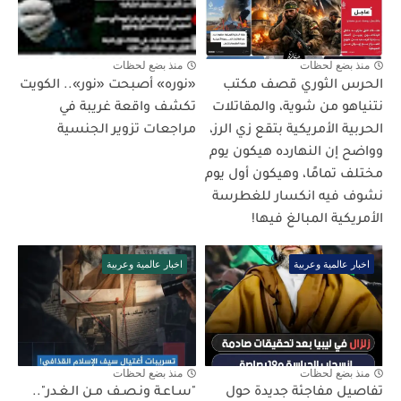
منذ بضع لحظات
منذ بضع لحظات
الحرس الثوري قصف مكتب
«نوره» أصبحت «نور».. الكويت
نتنياهو من شوية، والمقاتلات
تكشف واقعة غريبة في
الحربية الأمريكية بتقع زي الرز،
مراجعات تزوير الجنسية
وواضح إن النهارده هيكون يوم
مختلف تمامًا، وهيكون أول يوم
نشوف فيه انكسار للغطرسة
الأمريكية المبالغ فيها!
اخبار عالمية وعربية
اخبار عالمية وعربية
منذ بضع لحظات
منذ بضع لحظات
تفاصيل مفاجئة جديدة حول
"سـاعـة ونـصـف مـن الـغـدر"..