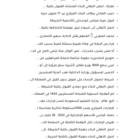
تهنئة...اجمل التهاني لأبناء المنشاه القبول بكلية ...
حبيب العادلي يطالب البنك المركزي برد 17 مليون جنيه
قبول ميرنا مرتضى أبوسحلي بأكاديمية الشرطة
اجمل التهانى الى شيماء نبيل عويضة لالتحاقها بكلية...
محمد المغربي 👇 المتهم بقتل الحاجه سهير الأنصارى ...
قرار من النيابة في وفاة طبيبة بسكتة قلبية بسبب الك...
أنا مش بشرب مخدرات.. نص أقوال منة شلبي كامل في الت...
«توبيخ الجانحين» عـقوبة شائعة لحماية المراهقين من ...
عربي يدفع 3000 يورو مقابل تأشيرة سفر مزوّرة إلى أو...
الحبس لمسؤول بوزارة الداخلية نهب أغذية المشردين
شروط حصول النساء علي تمويل بدون كفيل في المملكة ال...
اجمل التهاني لأبناء نجع حمادى القبول بكلية الشرطة ...
كم العلاوة السنوية للضباط العسكريين 1444 في المملك...
تابع: هاام : وزارة التعليم السعودية تصدر قرارات مف...
الإمارات المركزي يصدر 1000مسكوكة تذكارية بمناسبة ا...
حصاد قياسي للأسهم الإماراتية في 2022.. 30 مليار در...
طيران الإمارات تنال العلامة الكاملة في السلامة الت...
اجمل التهاني لأبناء جهينة القبول بكلية الشرطة..ال...
اجمل التهاني لأبناء جهينة القبول بالكلية الحربية....