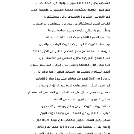
مشاجرة بجوار محطة العسيرات وانباء عن اصابة احد الا...
التفاصيل الكاملة لمشاجرة محطة العسيرات واصابة احد...
ذعر بالكويت.. مشاجرة بالسيوف داخل مستشفى!
الكويت تعلن الاستغناء عن عدد من المعلمين الوافدين ...
ودياً.. العراق يلتقي الكويت وعمان يواجه سوريا
بالفيديو الحمر لـ الأنباء نبحث الحاجة لإنشاء هيئة ...
تردد قناة الكويت HD وقنوات الكويت الرياضية والديني...
طريقة الاستعلام عن نتائج الفحص الطبي في الكويت 2023
مدينة بافالو الأميركية تحاول التعافي من عاصفة ثلجي...
طرد نيمار خلال مواجهة باريس سان جيرمان ضد ستراسبور...
أحمد الشناوي يجيب.. هل استحق الأهلي ركلة جزاء "ثان...
OnTime Sports تقدم بث مباشر مشاهدة مباراة الزمالك ...
كان مجرد خلاف .. كيف عادت غادة عبد الرازق لزوجها ه...
حسين الجسمى يعلق على تهنئة الرئيس السيسى له بعقد ق...
هدافي الدوري الإنجليزي.. هالاند في القمة
حادثة غريبة بالكويت.. أردني يتهم زوجته بارتكاب جري...
غياب ثلاثة لاعبين عن المنتخب في ودية الكويت اليوم
سعر برميل النفط الكويتي ينخفض 13ر2 ليبلغ 26ر81 دول...
إذاعة القرآن الكويتية تعلن عن دورة برامجها لعام 2023