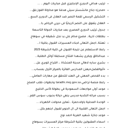
ترتيب هدافي الدوري الإنجليزي قبل مباريات اليوم .. ...
«محرز» جناح مانشستر سيتي هدفنا هو محاولة الفوز بلق...
التشكيل الرسمي لقمة النصر ضد الهلال فى الدورى السع...
الهلال يتفوق على النصر تاريخيًا فى ديربي الرياض با...
جدول ترتيب الدوري المصري بعد مباريات الجولة التاسعة
بطلقات نارية.. مصرع محام علي يد نجل شقيقه في سوهاج
تهنئة..اجمل التهانى لابناء العسيرات القبول بكلية ا...
رابط الاستعلام عن نتيجة القبول في كلية الشرطة 2023
عبدالخالق وبكرى يشهدا افتتاح مسابقة أوائل الطلبة...
بشري ساره لاهالي مدينة المنشاة ،، اقتراح كوبري عل...
«أبوالفضل»يهنئ المدارس الفائزة بالمركز الأول بمساب...
بدء الفحص المهني في الهند للتحقق من مهارات العاملي...
رابط منصة تراضي taradhi.moj.gov.sa‎ وخطوات طلب الصلح
موعد أولى مواجهات السعودية في بطولة كأس الخليج
بسبب مراته النكديه مدرس ينهي حياتة بحبوب سوس القم...
الوحدة المحلية باولادحمزة ..تعاين محولات الكهرباء ...
اجمل التهانى القلبية الى ال الجوير لقبول ابنهم بكل...
موعد جنازة شهيد الغربة احمد نوح
اسماء المقبولين بكلية الشرطة مركز العسيرات بسوهاج