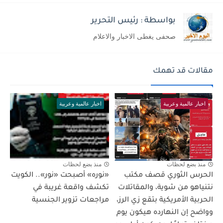
بواسطة : رئيس التحرير
صحفى يغطى الاخبار والاعلام
مقالات قد تهمك
اخبار عالمية وعربية
اخبار عالمية وعربية
منذ بضع لحظات
منذ بضع لحظات
الحرس الثوري قصف مكتب
«نوره» أصبحت «نور».. الكويت
نتنياهو من شوية، والمقاتلات
تكشف واقعة غريبة في
الحربية الأمريكية بتقع زي الرز،
مراجعات تزوير الجنسية
وواضح إن النهارده هيكون يوم