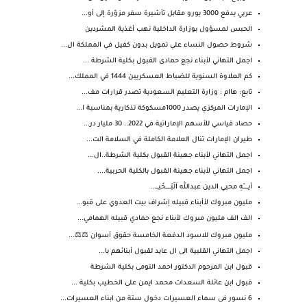
عربي يدفع 3000 يورو مقابل تأشيرة سفر مزوّرة إلى أو...
الحبس لمسؤول بوزارة الداخلية نهب أغذية المشردين
شروط حصول النساء علي تمويل بدون كفيل في المملكة ال...
اجمل التهاني لأبناء نجع حمادى القبول بكلية الشرطة ...
كم العلاوة السنوية للضباط العسكريين 1444 في المملك...
تابع: هاام : وزارة التعليم السعودية تصدر قرارات مف...
الإمارات المركزي يصدر 1000مسكوكة تذكارية بمناسبة ا...
حصاد قياسي للأسهم الإماراتية في 2022.. 30 مليار در...
طيران الإمارات تنال العلامة الكاملة في السلامة الت...
اجمل التهاني لأبناء جهينة القبول بكلية الشرطة..ال...
اجمل التهاني لأبناء جهينة القبول بالكلية الحربية....
أيـــــــّهِ محيي الدين عبدالله آلَبّـــــــحًيـــ...
مليون مبروك لأأبناء قبيله إشراف بيت العدوي على قبو...
الف الف مليون مبروك لأبناء نجع حمادي قبيله الهمامي...
مليون مبروك للاسود الدفعة الخامسة حقوق أسوان ⚖️⚖️...
اجمل التهاني القلبية الى ال عايد لقبول أبنائهم با...
قبول ابن المرحوم الدكتور احمد التومى بكلية الشرطة
قبول ابن عائلة السعدات محمد ايمن على الخطيب بكلية ...
6 نسور فى سماء العسيرات دخول ستة من ابناء العسيرات...