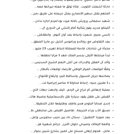
هدافو كأس الخليج: جاسم يعقوب يتصدر و6 إماراتيين في...
حادثة أشعلت الكويت.. فتاة توثق ما فعله جيرانها معه...
المتهم بقتل سهير الأنصاري يمثل جريمته على طريق دمن...
شهید سلیمانی پرورش یافته غیرت بود/مردم اجازه ندادن...
أتليتكو مدريد يفوز بثنائية أمام إلتشي في الدوري ال...
نانسي عجرم: شعرت بإحباط بعد أول ألبوم.. وانطلاقتى ...
بعد التفاوض مع رونالدو وراموس أنخيل دي ماريا الصفق...
مخبأة في شاحنات قادمة للمملكة إحباط تهريب 2,9 مليو...
تبدأ مرحلتها الأولى بجسر الملك فهد 3 مزايا تحققها ...
وأكد أن العقل والإدراك من أغلى النعم الشيخ السديس:...
وفقًا لتوقعات المركز الوطني للأرصاد توقعات بأمطار ...
يصاحبها جريان للسيول وتساقط للبرد وارتفاع للأمواج ...
بـ 3 ملايين جنيه.. إحباط محاولة 4 عناصر إجرامية لت...
عملية إجهاض أم خراج في الرحم.. كيف واجهت جهات التح...
القبض على طفل يقود سيارة نقل بالإسماعيلية وضبط هاك...
إحدى ضحايا البلوجر هدير عاطف وطليقها خلال التحقيقا...
صديق الأب وراء الجريمة.. تفاصيل القبض على مختطفي ط...
بعد صورة "التطبيل".. سجال حاد بين نجيب ساويرس وإعل...
واقعة الزمالك وصيدلي حلوان الأبرز.. جرائم شهيرة هز...
عاجل.. هجوم إرهابي مسلح على كمين بشارع شبين بجوار ...