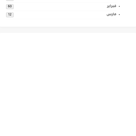
فبراير
60
مارس
12