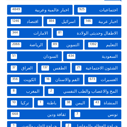
اجتماعيات
اخبار عالمية وعربية
4849
925
اخبار عربية
اسرائيل
اقتصاد
1246
384
146
الاطفال وحديثى الولادة
الامارات
344
81
التعليم
التموين
الرياضة
2066
89
1392
السعودية
السودان
51
434
الشئون الاجتماعية
الطقس
العراق
37
137
21
العسيرات
الفم والاسنان
الكويت
356
16
673
المخ والاعصاب والطب النفسي
المغرب
8
2
المنشاة
اليمن
باطنة
تركيا
10
1
38
43
تونس
ثقافة ودين
668
7
جراحة العظام والمفاصل
جراحة القلب والصدر
1
2