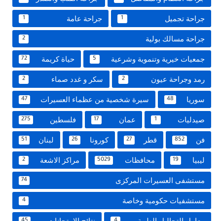
جراحة تجميل
جراحة عامة
1
1
جراحة مسالك بولية
2
جمعيات خيرية وتنموية وشرعية
حياة كريمة
72
5
رمد وجراحة عيون
سكر و غدد صماء
2
2
سوريا
سيرة شخصية من عظماء العسيرات
47
48
صيدليات
عمان
فلسطين
275
17
1
فن
قطر
كورونا
لبنان
51
26
27
852
ليبيا
محافظات
مراكز الاشعة
2
5029
19
مستشفى العسيرات المركزى
74
مستشفيات حكومية وخاصة
4
معامل التحاليل الطبية
نتائج الامتحانات
45
4