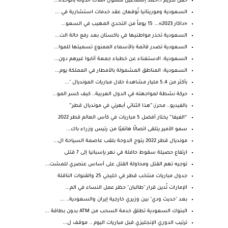
حفل تكريم ا.احمد إسماعيل مسؤل أملاك الدولة بالوحدة...
السعودية وموريتانيا تُوقعان عقد خدمات استشارية في ...
«داكار 2023»... 15 يوماً من التحدي المهيب في السعو...
السعودية تحذر مواطنيها في باكستان بعد رفع حالة الت...
السعودية تصدر قائمة بالأسماء الممنوع تسميتها للموا...
السعودية: الاستغناء عن خطباء جمعة أنابوا غيرهم دون...
السعودية: المناطق المشمولة بالأمطار في المملكة يوم...
بأكثر من 5.4 مليار مشاهدة خلال مباريات المونديال "...
حركة نشطة لمواجهته في الدول العربية.. كيف كسر المو...
بالفيديو.. محرز:”هذا الثنائي أبهرني في مونديال قطر”
“الفيفا” يختار أفضل 5 مباريات في كأس العالم قطر 2022
سمو الأمير يتلقى اتصالًا هاتفيًا من رئيس وزراء باك...
مونديال قطر 2022 يتوج الدوحة بلقب عاصمة السياحة ال...
ارتفاع حصيلة سقوط حافلة في نهر بإسبانيا إلى 7 قتلى
توجيه تهم القتل ومحاولة القتل على أساس عنصري للمشت...
جدول مباريات منتخب قطر في خليجي 25 والقنوات الناقلة
الإمارات تُدين قرار "طالبان" حظر عمل النساء في الم...
بعد "حديث ودي" بين وزيري خارجية إيران والسعودية.. ...
البنوك السعودية تطلق خدمة السحب من ATM بدون بطاقة ...
ترتيب الدوري الإنجليزي قبل مباريات اليوم .. موقف ل...