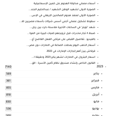
أسماء مصابي محاولة الهجوم على كمين الإسماعيلية
الصورة الاولى لشهيد الوطن الشهيد / عبدالحليم الجند...
الصورة الأولى لمنفذ هجوم الصالحين الإرهابي في الإس...
سقوط تشكيل عصابي أجنبي أسس شركات بأسماء مصريين للا...
شهد "تويتر" في الساعات الأخيرة ملاسنة دارت بين رجل...
ضبط ٨ تجار مخدرات قبل ترويجهم كميات كبيرة من الموا...
بالفيديو ..تفاصيل القبض على مرتكبي الفعل الفاضح أع...
أسعار الذهب اليوم بمحلات الصاغة في الامارات دون مص...
قرقاش يبرز أهم إنجازات الإمارات في 2022
اسعار البترول في الامارات لشهر يناير 2023 وحقيقة ا...
القانون الخاص بإنشاء صندوق نظام تأمين الأسرة - الق...
2023
7140
يناير
569
فبراير
361
مارس
855
أبريل
818
مايو
830
يونيو
536
يوليو