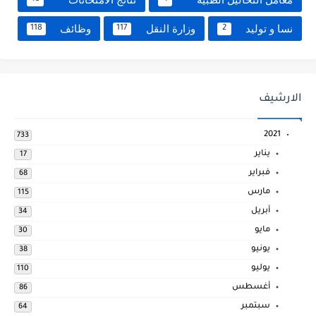
نسا و توليد
وزارة النقل
وظائف
118
117
2
الارشيف
2021
733
يناير
17
فبراير
68
مارس
115
أبريل
34
مايو
30
يونيو
38
يوليو
110
أغسطس
86
سبتمبر
64