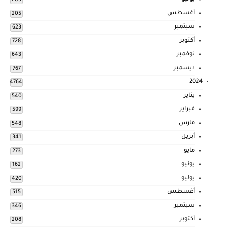
205
أغسطس
205
سبتمبر
623
أكتوبر
728
نوفمبر
643
ديسمبر
767
2024
4764
يناير
540
فبراير
599
مارس
548
أبريل
341
مايو
273
يونيو
162
يوليو
420
أغسطس
515
سبتمبر
346
أكتوبر
208