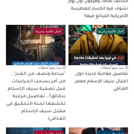
مختلف تمامًا، وهيكون أول يوم
نشوف فيه انكسار للغطرسة
الأمريكية المبالغ فيها!
اخبار عالمية وعربية
اخبار عالمية وعربية
منذ بضع لحظات
منذ بضع لحظات
تفاصيل مفاجئة جديدة حول
"سـاعـة ونـصـف مـن الـغـدر"..
اغتيال سيف الإسلام معمر
مـن أمـر بـسـحـب الـحـراسات
القذافي
قـبـل تـصـفـيـة سـيـف الـإسـلـام
بـدقـائق؟.. تـفـاصـيـل مـرعـبـة
تـكـشـفـهـا لـجـنـة الـتـحـقـيـق فـي
مـقـتـل سـيـف الـإسـلـام
الـقـذافـي!
اخبار عالمية وعربية
اخبار عالمية وعربية