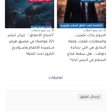
منذ بضع لحظات
منذ بضع لحظات
الدرونز بدأت تضرب،
"أشباح الأعماق".. إيران تنشر
والمطارات قفلت، ولغة
(22 غواصة) في مضيق هرمز:
البنادق هي اللي سائدة
مـ،ـصيدة الألغام وصـ،ـواريخ
دلوقت.. هل سقط قناع
الكروز تحت الميّة!
السلام في أديس أبابا؟
تعليقات
إرسال تعليق