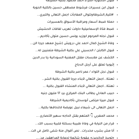
قبول الدكتورة اسراء احمد محمود بكلية الشرطة
قبول ابن عسيرات فرشوط مصطفى حسين بالكلية الحوية
#كلية_الشرطةوتتوالى المفاجأت اجمل التهانى والتبري...
حملة ضبط أسعار ومراقبة الأسواق بالعسيرات
ضبط فتاة الإسماعيلية حاولت تهريب لفافات الحشيش
قبول نجله المرحوم ابوزيد يونس حسين متولى بأكاديم...
وفاة الشيخ كمال احمد علي درويش (شيخ معهد جرجا الن...
قبول الكابتن / الحسيني علي بكلية الشرطة متمنيين له...
الكشف عن ملابسات مقتل المغنية السودانية رنا بدر الدين
إثيوبيا تعلق على أرجل الدجاج
قبول نجل اللواء / عمر ناصر بكلية الشرطة
تهنئة...اجمل التهاني لأبناء جرجا القبول بكلية الشر...
تهنئة...اجمل التهاني لأبناء المنشاه القبول بكلية ...
حبيب العادلي يطالب البنك المركزي برد 17 مليون جنيه
قبول ميرنا مرتضى أبوسحلي بأكاديمية الشرطة
اجمل التهانى الى شيماء نبيل عويضة لالتحاقها بكلية...
محمد المغربي 👇 المتهم بقتل الحاجه سهير الأنصارى ...
قرار من النيابة في وفاة طبيبة بسكتة قلبية بسبب الك...
أنا مش بشرب مخدرات.. نص أقوال منة شلبي كامل في الت...
«توبيخ الجانحين» عـقوبة شائعة لحماية المراهقين من ...