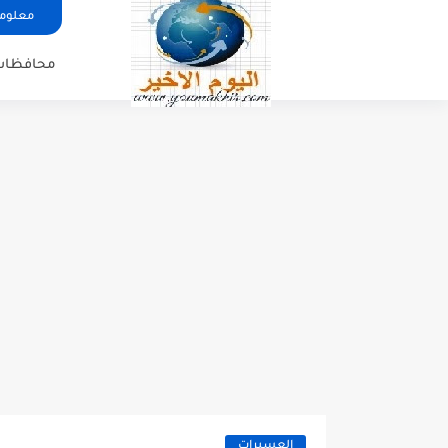
معلوما
محافظات
العسيرات