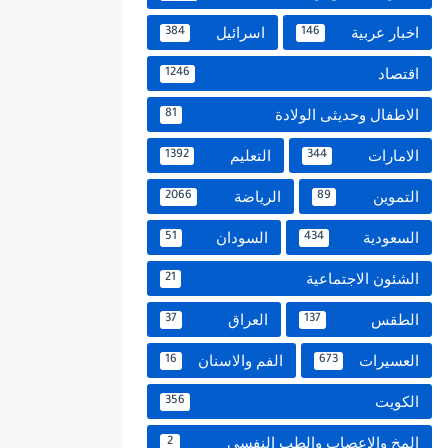
اخبار عربية
اسرائيل
384
146
اقتصاد
1246
الاطفال وحديثى الولادة
81
الامارات
التعليم
1392
344
التموين
الرياضة
2066
89
السعودية
السودان
51
434
الشئون الاجتماعية
21
الطقس
العراق
37
137
العسيرات
الفم والاسنان
16
673
الكويت
356
المخ والاعصاب والطب النفسي
2