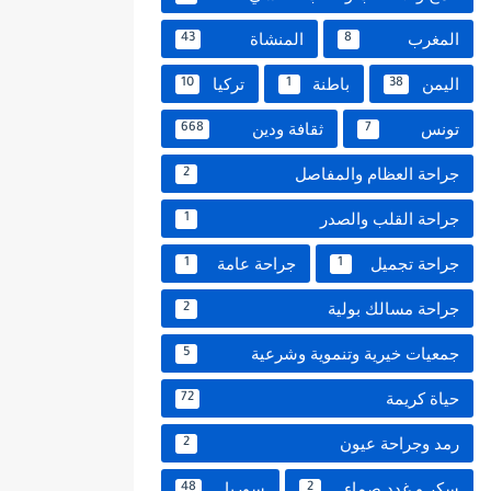
المغرب
المنشاة
43
8
اليمن
باطنة
تركيا
10
1
38
تونس
ثقافة ودين
668
7
جراحة العظام والمفاصل
2
جراحة القلب والصدر
1
جراحة تجميل
جراحة عامة
1
1
جراحة مسالك بولية
2
جمعيات خيرية وتنموية وشرعية
5
حياة كريمة
72
رمد وجراحة عيون
2
سكر و غدد صماء
سوريا
48
2