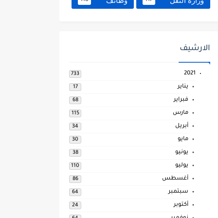
وزارة النقل
وظائف
118
117
الارشيف
2021
733
يناير
17
فبراير
68
مارس
115
أبريل
34
مايو
30
يونيو
38
يوليو
110
أغسطس
86
سبتمبر
64
أكتوبر
24