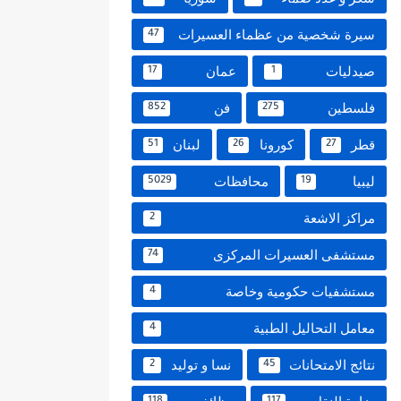
سيرة شخصية من عظماء العسيرات
47
صيدليات
عمان
17
1
فلسطين
فن
852
275
قطر
كورونا
لبنان
51
26
27
ليبيا
محافظات
5029
19
مراكز الاشعة
2
مستشفى العسيرات المركزى
74
مستشفيات حكومية وخاصة
4
معامل التحاليل الطبية
4
نتائج الامتحانات
نسا و توليد
2
45