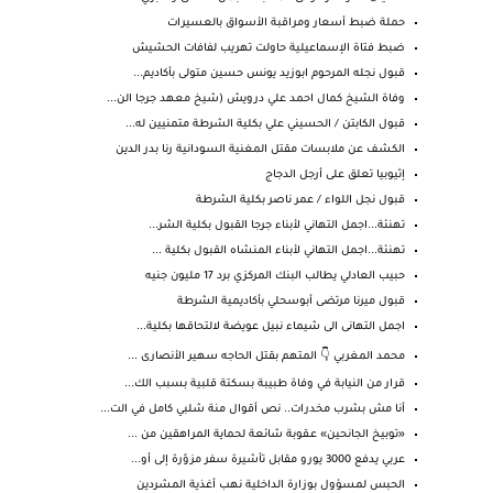
حملة ضبط أسعار ومراقبة الأسواق بالعسيرات
ضبط فتاة الإسماعيلية حاولت تهريب لفافات الحشيش
قبول نجله المرحوم ابوزيد يونس حسين متولى بأكاديم...
وفاة الشيخ كمال احمد علي درويش (شيخ معهد جرجا الن...
قبول الكابتن / الحسيني علي بكلية الشرطة متمنيين له...
الكشف عن ملابسات مقتل المغنية السودانية رنا بدر الدين
إثيوبيا تعلق على أرجل الدجاج
قبول نجل اللواء / عمر ناصر بكلية الشرطة
تهنئة...اجمل التهاني لأبناء جرجا القبول بكلية الشر...
تهنئة...اجمل التهاني لأبناء المنشاه القبول بكلية ...
حبيب العادلي يطالب البنك المركزي برد 17 مليون جنيه
قبول ميرنا مرتضى أبوسحلي بأكاديمية الشرطة
اجمل التهانى الى شيماء نبيل عويضة لالتحاقها بكلية...
محمد المغربي 👇 المتهم بقتل الحاجه سهير الأنصارى ...
قرار من النيابة في وفاة طبيبة بسكتة قلبية بسبب الك...
أنا مش بشرب مخدرات.. نص أقوال منة شلبي كامل في الت...
«توبيخ الجانحين» عـقوبة شائعة لحماية المراهقين من ...
عربي يدفع 3000 يورو مقابل تأشيرة سفر مزوّرة إلى أو...
الحبس لمسؤول بوزارة الداخلية نهب أغذية المشردين