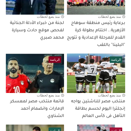
منذ بضع لحظات
منذ بضع لحظات
بـرعاية رئيس منطقة سوهاج
لجنة من خبراء الأدلة الجنائية
الأزهرية.. اختتام بطولة كرة
لفحص موقع حادث وسيارة
القدم للمرحلة الإعدادية و تتويج
محمد صبري
"البلينا" باللقب
الرياضة
الرياضة
منذ بضع لحظات
منذ بضع لحظات
منتخب مصر للناشئين يواجه
قائمة منتخب مصر لمعسكر
إنجلترا اليوم لحسم بطاقة
الإمارات وانضمام أحمد
التأهل فى كأس العالم
الشناوي
الرياضة
الرياضة