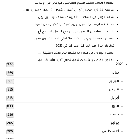
الصورة الأولى لمنفذ هجوم الصالحين الإرهابي في الإس...
سقوط تشكيل عصابي أجنبي أسس شركات بأسماء مصريين للا...
شهد "تويتر" في الساعات الأخيرة ملاسنة دارت بين رجل...
ضبط ٨ تجار مخدرات قبل ترويجهم كميات كبيرة من الموا...
بالفيديو ..تفاصيل القبض على مرتكبي الفعل الفاضح أع...
أسعار الذهب اليوم بمحلات الصاغة في الامارات دون مص...
قرقاش يبرز أهم إنجازات الإمارات في 2022
اسعار البترول في الامارات لشهر يناير 2023 وحقيقة ا...
القانون الخاص بإنشاء صندوق نظام تأمين الأسرة - الق...
2023
7140
يناير
569
فبراير
361
مارس
855
أبريل
818
مايو
830
يونيو
536
يوليو
205
أغسطس
205