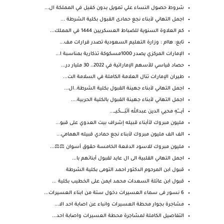
شروط حصول النساء علي تمويل بدون كفيل في المملكة ال...
اجمل التهاني لأبناء نجع حمادى القبول بكلية الشرطة ...
كم العلاوة السنوية للضباط العسكريين 1444 في المملك...
تابع: هاام : وزارة التعليم السعودية تصدر قرارات مف...
الإمارات المركزي يصدر 1000مسكوكة تذكارية بمناسبة ا...
حصاد قياسي للأسهم الإماراتية في 2022.. 30 مليار در...
طيران الإمارات تنال العلامة الكاملة في السلامة الت...
اجمل التهاني لأبناء جهينة القبول بكلية الشرطة..ال...
اجمل التهاني لأبناء جهينة القبول بالكلية الحربية....
أيـــــــّهِ محيي الدين عبدالله آلَبّـــــــحًيـــ...
مليون مبروك لأأبناء قبيله إشراف بيت العدوي على قبو...
الف الف مليون مبروك لأبناء نجع حمادي قبيله الهمامي...
مليون مبروك للاسود الدفعة الخامسة حقوق أسوان ⚖️⚖️...
اجمل التهاني القلبية الى ال عايد لقبول أبنائهم با...
قبول ابن المرحوم الدكتور احمد التومى بكلية الشرطة
قبول ابن عائلة السعدات محمد ايمن على الخطيب بكلية ...
6 نسور فى سماء العسيرات دخول ستة من ابناء العسيرات...
مشاجرة بجوار محطة العسيرات وانباء عن اصابة احد الا...
التفاصيل الكاملة لمشاجرة محطة العسيرات واصابة احد...