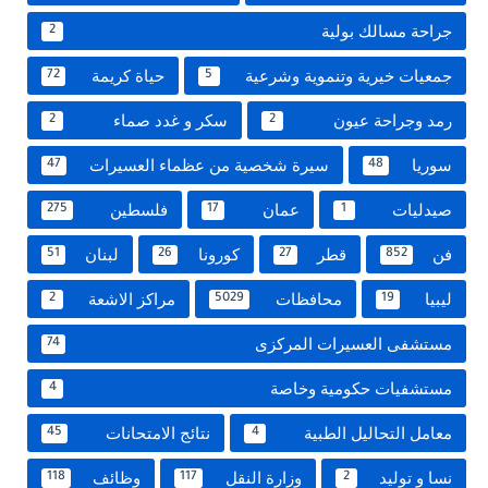
جراحة مسالك بولية
2
جمعيات خيرية وتنموية وشرعية
حياة كريمة
72
5
رمد وجراحة عيون
سكر و غدد صماء
2
2
سوريا
سيرة شخصية من عظماء العسيرات
47
48
صيدليات
عمان
فلسطين
275
17
1
فن
قطر
كورونا
لبنان
51
26
27
852
ليبيا
محافظات
مراكز الاشعة
2
5029
19
مستشفى العسيرات المركزى
74
مستشفيات حكومية وخاصة
4
معامل التحاليل الطبية
نتائج الامتحانات
45
4
نسا و توليد
وزارة النقل
وظائف
118
117
2