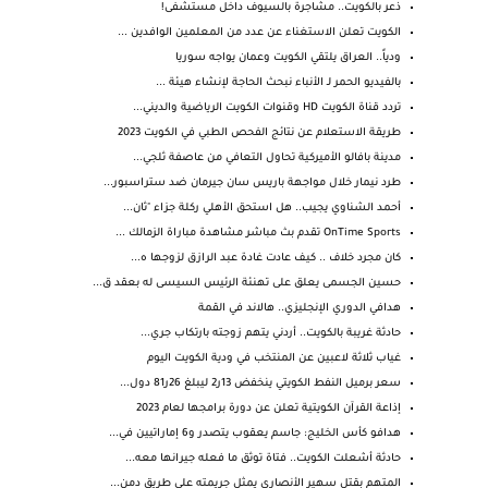
ذعر بالكويت.. مشاجرة بالسيوف داخل مستشفى!
الكويت تعلن الاستغناء عن عدد من المعلمين الوافدين ...
ودياً.. العراق يلتقي الكويت وعمان يواجه سوريا
بالفيديو الحمر لـ الأنباء نبحث الحاجة لإنشاء هيئة ...
تردد قناة الكويت HD وقنوات الكويت الرياضية والديني...
طريقة الاستعلام عن نتائج الفحص الطبي في الكويت 2023
مدينة بافالو الأميركية تحاول التعافي من عاصفة ثلجي...
طرد نيمار خلال مواجهة باريس سان جيرمان ضد ستراسبور...
أحمد الشناوي يجيب.. هل استحق الأهلي ركلة جزاء "ثان...
OnTime Sports تقدم بث مباشر مشاهدة مباراة الزمالك ...
كان مجرد خلاف .. كيف عادت غادة عبد الرازق لزوجها ه...
حسين الجسمى يعلق على تهنئة الرئيس السيسى له بعقد ق...
هدافي الدوري الإنجليزي.. هالاند في القمة
حادثة غريبة بالكويت.. أردني يتهم زوجته بارتكاب جري...
غياب ثلاثة لاعبين عن المنتخب في ودية الكويت اليوم
سعر برميل النفط الكويتي ينخفض 13ر2 ليبلغ 26ر81 دول...
إذاعة القرآن الكويتية تعلن عن دورة برامجها لعام 2023
هدافو كأس الخليج: جاسم يعقوب يتصدر و6 إماراتيين في...
حادثة أشعلت الكويت.. فتاة توثق ما فعله جيرانها معه...
المتهم بقتل سهير الأنصاري يمثل جريمته على طريق دمن...