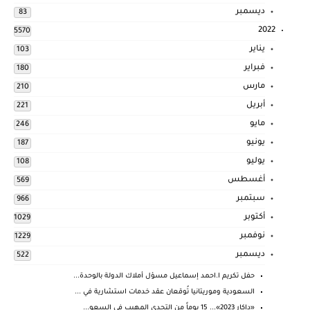
ديسمبر
83
2022
5570
يناير
103
فبراير
180
مارس
210
أبريل
221
مايو
246
يونيو
187
يوليو
108
أغسطس
569
سبتمبر
966
أكتوبر
1029
نوفمبر
1229
ديسمبر
522
حفل تكريم ا.احمد إسماعيل مسؤل أملاك الدولة بالوحدة...
السعودية وموريتانيا تُوقعان عقد خدمات استشارية في ...
«داكار 2023»... 15 يوماً من التحدي المهيب في السعو...