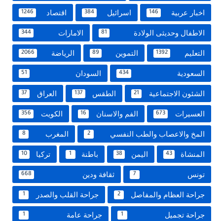
اخبار عربية
اسرائيل
اقتصاد
1246
384
146
الاطفال وحديثى الولادة
الامارات
344
81
التعليم
التموين
الرياضة
2066
89
1392
السعودية
السودان
51
434
الشئون الاجتماعية
الطقس
العراق
37
137
21
العسيرات
الفم والاسنان
الكويت
356
16
673
المخ والاعصاب والطب النفسي
المغرب
8
2
المنشاة
اليمن
باطنة
تركيا
10
1
38
43
تونس
ثقافة ودين
668
7
جراحة العظام والمفاصل
جراحة القلب والصدر
1
2
جراحة تجميل
جراحة عامة
1
1