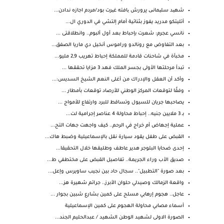
شهید سلیمانی پرورش یافته غیرت بود/مردم اجازه ندادن...
أتليتكو مدريد يفوز بثنائية أمام إلتشي في الدوري ال...
نانسي عجرم: شعرت بإحباط بعد أول ألبوم.. وانطلاقتى ...
بعد التفاوض مع رونالدو وراموس أنخيل دي ماريا الصفق...
مخبأة في شاحنات قادمة للمملكة إحباط تهريب 2,9 مليو...
تبدأ مرحلتها الأولى بجسر الملك فهد 3 مزايا تحققها ...
وأكد أن العقل والإدراك من أغلى النعم الشيخ السديس:...
وفقًا لتوقعات المركز الوطني للأرصاد توقعات بأمطار ...
يصاحبها جريان للسيول وتساقط للبرد وارتفاع للأمواج ...
بـ 3 ملايين جنيه.. إحباط محاولة 4 عناصر إجرامية لت...
عملية إجهاض أم خراج في الرحم.. كيف واجهت جهات التح...
القبض على طفل يقود سيارة نقل بالإسماعيلية وضبط هاك...
إحدى ضحايا البلوجر هدير عاطف وطليقها خلال التحقيقا...
صديق الأب وراء الجريمة.. تفاصيل القبض على مختطفي ط...
بعد صورة "التطبيل".. سجال حاد بين نجيب ساويرس وإعل...
واقعة الزمالك وصيدلي حلوان الأبرز.. جرائم شهيرة هز...
عاجل.. هجوم إرهابي مسلح على كمين بشارع شبين بجوار ...
أسماء مصابي محاولة الهجوم على كمين الإسماعيلية
الصورة الاولى لشهيد الوطن الشهيد / عبدالحليم الجند...