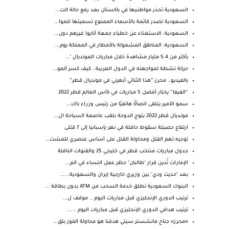
السعودية تحذر مواطنيها في باكستان بعد رفع حالة الت...
السعودية تصدر قائمة بالأسماء الممنوع تسميتها للموا...
السعودية: الاستغناء عن خطباء جمعة أنابوا غيرهم دون...
السعودية: المناطق المشمولة بالأمطار في المملكة يوم...
بأكثر من 5.4 مليار مشاهدة خلال مباريات المونديال "...
حركة نشطة لمواجهته في الدول العربية.. كيف كسر المو...
بالفيديو.. محرز:”هذا الثنائي أبهرني في مونديال قطر”
“الفيفا” يختار أفضل 5 مباريات في كأس العالم قطر 2022
سمو الأمير يتلقى اتصالًا هاتفيًا من رئيس وزراء باك...
مونديال قطر 2022 يتوج الدوحة بلقب عاصمة السياحة ال...
ارتفاع حصيلة سقوط حافلة في نهر بإسبانيا إلى 7 قتلى
توجيه تهم القتل ومحاولة القتل على أساس عنصري للمشت...
جدول مباريات منتخب قطر في خليجي 25 والقنوات الناقلة
الإمارات تُدين قرار "طالبان" حظر عمل النساء في الم...
بعد "حديث ودي" بين وزيري خارجية إيران والسعودية.. ...
البنوك السعودية تطلق خدمة السحب من ATM بدون بطاقة ...
ترتيب الدوري الإنجليزي قبل مباريات اليوم .. موقف ل...
ترتيب هدافي الدوري الإنجليزي قبل مباريات اليوم .. ...
«محرز» جناح مانشستر سيتي هدفنا هو محاولة الفوز بلق...