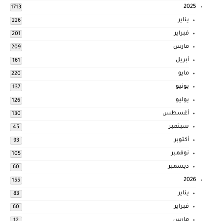
2025
1713
يناير
226
فبراير
201
مارس
209
أبريل
161
مايو
220
يونيو
137
يوليو
126
أغسطس
130
سبتمبر
45
أكتوبر
93
نوفمبر
105
ديسمبر
60
2026
155
يناير
83
فبراير
60
مارس
12