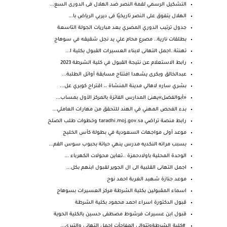
التشكيل الرسمي لقمة النصر ضد الهلال فى الدورى السع...
الهلال يتفوق على النصر تاريخيًا فى ديربي الرياض با...
جدول ترتيب الدوري المصري بعد مباريات الجولة التاسعة
بطلقات نارية.. مصرع محام علي يد نجل شقيقه في سوهاج
تهنئة..اجمل التهانى لابناء العسيرات القبول بكلية ا...
رابط الاستعلام عن نتيجة القبول في كلية الشرطة 2023
عبدالخالق وبكرى يشهدا افتتاح مسابقة أوائل الطلبة...
بشري ساره لاهالي مدينة المنشاة ،، اقتراح كوبري عل...
«أبوالفضل»يهنئ المدارس الفائزة بالمركز الأول بمساب...
بدء الفحص المهني في الهند للتحقق من مهارات العاملي...
رابط منصة تراضي taradhi.moj.gov.sa‎ وخطوات طلب الصلح
موعد أولى مواجهات السعودية في بطولة كأس الخليج
بسبب مراته النكديه مدرس ينهي حياتة بحبوب سوس القم...
الوحدة المحلية باولادحمزة ..تعاين محولات الكهرباء ...
اجمل التهانى القلبية الى ال الجوير لقبول ابنهم بكل...
موعد جنازة شهيد الغربة احمد نوح
اسماء المقبولين بكلية الشرطة مركز العسيرات بسوهاج
قبول الدكتورة اسراء احمد محمود بكلية الشرطة
قبول ابن عسيرات فرشوط مصطفى حسين بالكلية الحوية
#كلية_الشرطةوتتوالى المفاجأت اجمل التهانى والتبري...