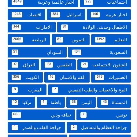
اجتماعيات
اخبار عالمية وعربية
4849
925
اخبار عربية
اسرائيل
اقتصاد
1246
384
146
الاطفال وحديثى الولادة
الامارات
344
81
التعليم
التموين
الرياضة
2066
89
1392
السعودية
السودان
51
434
الشئون الاجتماعية
الطقس
العراق
37
137
21
العسيرات
الفم والاسنان
الكويت
356
16
673
المخ والاعصاب والطب النفسي
المغرب
8
2
المنشاة
اليمن
باطنة
تركيا
10
1
38
43
تونس
ثقافة ودين
668
7
جراحة العظام والمفاصل
جراحة القلب والصدر
1
2