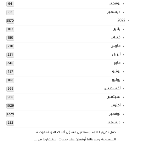
نوفمبر
64
ديسمبر
83
2022
5570
يناير
103
فبراير
180
مارس
210
أبريل
221
مايو
246
يونيو
187
يوليو
108
أغسطس
569
سبتمبر
966
أكتوبر
1029
نوفمبر
1229
ديسمبر
522
حفل تكريم ا.احمد إسماعيل مسؤل أملاك الدولة بالوحدة...
السعودية وموريتانيا تُوقعان عقد خدمات استشارية في ...