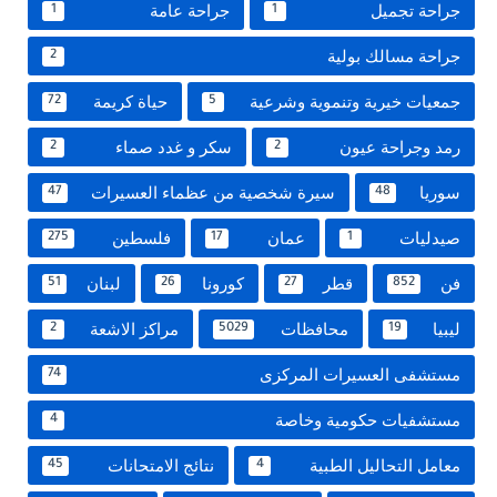
جراحة تجميل
جراحة عامة
1
1
جراحة مسالك بولية
2
جمعيات خيرية وتنموية وشرعية
حياة كريمة
72
5
رمد وجراحة عيون
سكر و غدد صماء
2
2
سوريا
سيرة شخصية من عظماء العسيرات
47
48
صيدليات
عمان
فلسطين
275
17
1
فن
قطر
كورونا
لبنان
51
26
27
852
ليبيا
محافظات
مراكز الاشعة
2
5029
19
مستشفى العسيرات المركزى
74
مستشفيات حكومية وخاصة
4
معامل التحاليل الطبية
نتائج الامتحانات
45
4