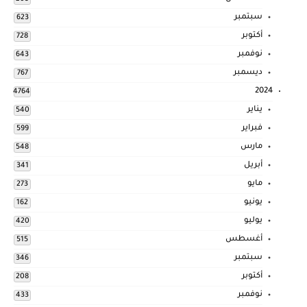
سبتمبر
623
أكتوبر
728
نوفمبر
643
ديسمبر
767
2024
4764
يناير
540
فبراير
599
مارس
548
أبريل
341
مايو
273
يونيو
162
يوليو
420
أغسطس
515
سبتمبر
346
أكتوبر
208
نوفمبر
433