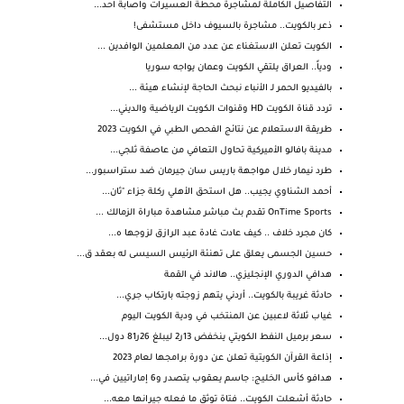
التفاصيل الكاملة لمشاجرة محطة العسيرات واصابة احد...
ذعر بالكويت.. مشاجرة بالسيوف داخل مستشفى!
الكويت تعلن الاستغناء عن عدد من المعلمين الوافدين ...
ودياً.. العراق يلتقي الكويت وعمان يواجه سوريا
بالفيديو الحمر لـ الأنباء نبحث الحاجة لإنشاء هيئة ...
تردد قناة الكويت HD وقنوات الكويت الرياضية والديني...
طريقة الاستعلام عن نتائج الفحص الطبي في الكويت 2023
مدينة بافالو الأميركية تحاول التعافي من عاصفة ثلجي...
طرد نيمار خلال مواجهة باريس سان جيرمان ضد ستراسبور...
أحمد الشناوي يجيب.. هل استحق الأهلي ركلة جزاء "ثان...
OnTime Sports تقدم بث مباشر مشاهدة مباراة الزمالك ...
كان مجرد خلاف .. كيف عادت غادة عبد الرازق لزوجها ه...
حسين الجسمى يعلق على تهنئة الرئيس السيسى له بعقد ق...
هدافي الدوري الإنجليزي.. هالاند في القمة
حادثة غريبة بالكويت.. أردني يتهم زوجته بارتكاب جري...
غياب ثلاثة لاعبين عن المنتخب في ودية الكويت اليوم
سعر برميل النفط الكويتي ينخفض 13ر2 ليبلغ 26ر81 دول...
إذاعة القرآن الكويتية تعلن عن دورة برامجها لعام 2023
هدافو كأس الخليج: جاسم يعقوب يتصدر و6 إماراتيين في...
حادثة أشعلت الكويت.. فتاة توثق ما فعله جيرانها معه...