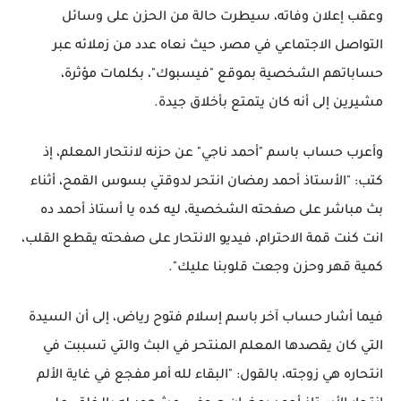
وعقب إعلان وفاته، سيطرت حالة من الحزن على وسائل
التواصل الاجتماعي في مصر، حيث نعاه عدد من زملائه عبر
حساباتهم الشخصية بموقع "فيسبوك"، بكلمات مؤثرة،
مشيرين إلى أنه كان يتمتع بأخلاق جيدة.
وأعرب حساب باسم "أحمد ناجي" عن حزنه لانتحار المعلم، إذ
كتب: "الأستاذ أحمد رمضان انتحر لدوقتي بسوس القمح، أثناء
بث مباشر على صفحته الشخصية، ليه كده يا أستاذ أحمد ده
انت كنت قمة الاحترام، فيديو الانتحار على صفحته يقطع القلب،
كمية قهر وحزن وجعت قلوبنا عليك".
فيما أشار حساب آخر باسم إسلام فتوح رياض، إلى أن السيدة
التي كان يقصدها المعلم المنتحر في البث والتي تسببت في
انتحاره هي زوجته، بالقول: "البقاء لله أمر مفجع في غاية الألم