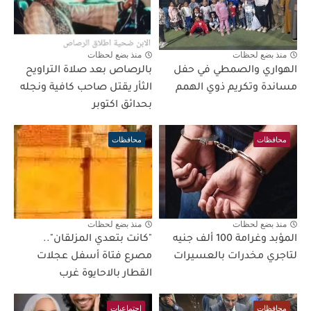
منذ بضع لحظات
منذ بضع لحظات
الهواري والصمطي في حفل
بالرصاص بعد صلاة التراويح
مساندة وتكريم ذوي الهمم
الثأر يقتل صاحب كافية ونجله
بحدائق اكتوبر
محافظات
محافظات
منذ بضع لحظات
منذ بضع لحظات
المؤبد وغرامة 100 ألف جنيه
"كانت بتعدي المزلقان"..
لتاجري مخدرات بالعسيرات
مصرع فتاة أسفل عجلات
القطار بالاحايوة غرب
محافظات
اجتماعيات