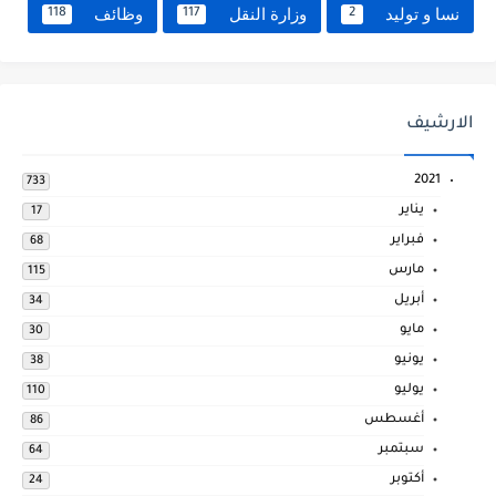
نسا و توليد
وزارة النقل
وظائف
118
117
2
الارشيف
2021
733
يناير
17
فبراير
68
مارس
115
أبريل
34
مايو
30
يونيو
38
يوليو
110
أغسطس
86
سبتمبر
64
أكتوبر
24