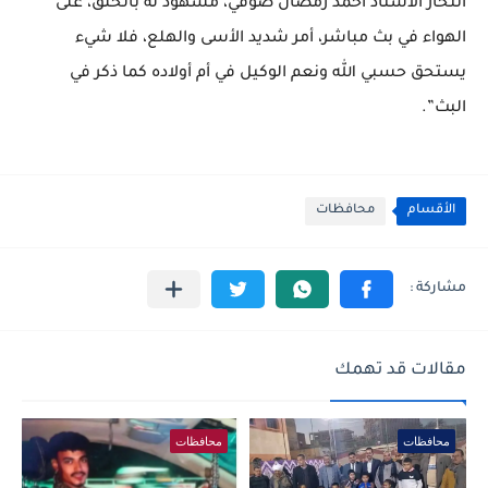
انتحار الأستاذ أحمد رمضان صوفي، مشهود له بالخلق، على
الهواء في بث مباشر، أمر شديد الأسى والهلع، فلا شيء
يستحق حسبي الله ونعم الوكيل في أم أولاده كما ذكر في
البث”.
الأقسام
محافظات
مقالات قد تهمك
محافظات
محافظات