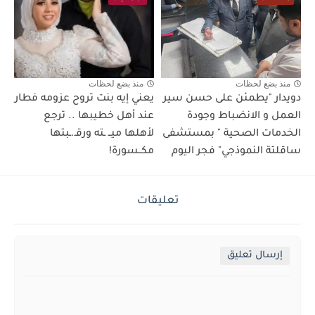
منذ بضع لحظات
منذ بضع لحظات
دويدار "يطمئن على حسن سير
يعني إيه بنت تروح عزومه فطار
العمل و الانضباط وجودة
عند أهل خطيبها .. ترجع
الخدمات الصحية " بمستشفى
لأهلها ميــ ـته ورقـ.ـبتها
ساقلتة النموذجي" فجر اليوم
مكــسورة!
تعليقات
إرسال تعليق