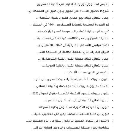
الحبس لمسؤول بوزارة الداخلية نهب أغذية المشردين
شروط حصول النساء علي تمويل بدون كفيل في المملكة ال...
اجمل التهاني لأبناء نجع حمادى القبول بكلية الشرطة ...
كم العلاوة السنوية للضباط العسكريين 1444 في المملك...
تابع: هاام : وزارة التعليم السعودية تصدر قرارات مف...
الإمارات المركزي يصدر 1000مسكوكة تذكارية بمناسبة ا...
حصاد قياسي للأسهم الإماراتية في 2022.. 30 مليار در...
طيران الإمارات تنال العلامة الكاملة في السلامة الت...
اجمل التهاني لأبناء جهينة القبول بكلية الشرطة..ال...
اجمل التهاني لأبناء جهينة القبول بالكلية الحربية....
أيـــــــّهِ محيي الدين عبدالله آلَبّـــــــحًيـــ...
مليون مبروك لأأبناء قبيله إشراف بيت العدوي على قبو...
الف الف مليون مبروك لأبناء نجع حمادي قبيله الهمامي...
مليون مبروك للاسود الدفعة الخامسة حقوق أسوان ⚖️⚖️...
اجمل التهاني القلبية الى ال عايد لقبول أبنائهم با...
قبول ابن المرحوم الدكتور احمد التومى بكلية الشرطة
قبول ابن عائلة السعدات محمد ايمن على الخطيب بكلية ...
6 نسور فى سماء العسيرات دخول ستة من ابناء العسيرات...
مشاجرة بجوار محطة العسيرات وانباء عن اصابة احد الا...