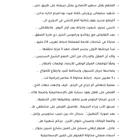
المتهم بقتل سهير الأنصاري يمثل جريمته على طريق دمن...
شهید سلیمانی پرورش یافته غیرت بود/مردم اجازه ندادن...
أتليتكو مدريد يفوز بثنائية أمام إلتشي في الدوري ال...
نانسي عجرم: شعرت بإحباط بعد أول ألبوم.. وانطلاقتى ...
بعد التفاوض مع رونالدو وراموس أنخيل دي ماريا الصفق...
مخبأة في شاحنات قادمة للمملكة إحباط تهريب 2,9 مليو...
تبدأ مرحلتها الأولى بجسر الملك فهد 3 مزايا تحققها ...
وأكد أن العقل والإدراك من أغلى النعم الشيخ السديس:...
وفقًا لتوقعات المركز الوطني للأرصاد توقعات بأمطار ...
يصاحبها جريان للسيول وتساقط للبرد وارتفاع للأمواج ...
بـ 3 ملايين جنيه.. إحباط محاولة 4 عناصر إجرامية لت...
عملية إجهاض أم خراج في الرحم.. كيف واجهت جهات التح...
القبض على طفل يقود سيارة نقل بالإسماعيلية وضبط هاك...
إحدى ضحايا البلوجر هدير عاطف وطليقها خلال التحقيقا...
صديق الأب وراء الجريمة.. تفاصيل القبض على مختطفي ط...
بعد صورة "التطبيل".. سجال حاد بين نجيب ساويرس وإعل...
واقعة الزمالك وصيدلي حلوان الأبرز.. جرائم شهيرة هز...
عاجل.. هجوم إرهابي مسلح على كمين بشارع شبين بجوار ...
أسماء مصابي محاولة الهجوم على كمين الإسماعيلية