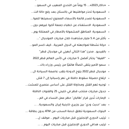
«داكار 2023»... 15 يوماً من التحدي المهيب في السعو...
السعودية تحذر مواطنيها في باكستان بعد رفع حالة الت...
السعودية تصدر قائمة بالأسماء الممنوع تسميتها للموا...
السعودية: الاستغناء عن خطباء جمعة أنابوا غيرهم دون...
السعودية: المناطق المشمولة بالأمطار في المملكة يوم...
بأكثر من 5.4 مليار مشاهدة خلال مباريات المونديال "...
حركة نشطة لمواجهته في الدول العربية.. كيف كسر المو...
بالفيديو.. محرز:”هذا الثنائي أبهرني في مونديال قطر”
“الفيفا” يختار أفضل 5 مباريات في كأس العالم قطر 2022
سمو الأمير يتلقى اتصالًا هاتفيًا من رئيس وزراء باك...
مونديال قطر 2022 يتوج الدوحة بلقب عاصمة السياحة ال...
ارتفاع حصيلة سقوط حافلة في نهر بإسبانيا إلى 7 قتلى
توجيه تهم القتل ومحاولة القتل على أساس عنصري للمشت...
جدول مباريات منتخب قطر في خليجي 25 والقنوات الناقلة
الإمارات تُدين قرار "طالبان" حظر عمل النساء في الم...
بعد "حديث ودي" بين وزيري خارجية إيران والسعودية.. ...
البنوك السعودية تطلق خدمة السحب من ATM بدون بطاقة ...
ترتيب الدوري الإنجليزي قبل مباريات اليوم .. موقف ل...
ترتيب هدافي الدوري الإنجليزي قبل مباريات اليوم .. ...