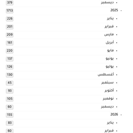
ديسمبر
379
2025
1713
يناير
226
فبراير
201
مارس
209
أبريل
161
مايو
220
يونيو
137
يوليو
126
أغسطس
130
سبتمبر
45
أكتوبر
93
نوفمبر
105
ديسمبر
60
2026
155
يناير
83
فبراير
60