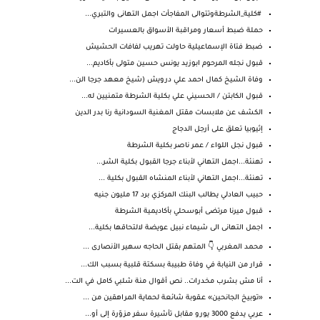
#كلية_الشرطةوتتوالى المفاجأت اجمل التهانى والتبري...
حملة ضبط أسعار ومراقبة الأسواق بالعسيرات
ضبط فتاة الإسماعيلية حاولت تهريب لفافات الحشيش
قبول نجله المرحوم ابوزيد يونس حسين متولى بأكاديم...
وفاة الشيخ كمال احمد علي درويش (شيخ معهد جرجا الن...
قبول الكابتن / الحسيني علي بكلية الشرطة متمنيين له...
الكشف عن ملابسات مقتل المغنية السودانية رنا بدر الدين
إثيوبيا تعلق على أرجل الدجاج
قبول نجل اللواء / عمر ناصر بكلية الشرطة
تهنئة...اجمل التهاني لأبناء جرجا القبول بكلية الشر...
تهنئة...اجمل التهاني لأبناء المنشاه القبول بكلية ...
حبيب العادلي يطالب البنك المركزي برد 17 مليون جنيه
قبول ميرنا مرتضى أبوسحلي بأكاديمية الشرطة
اجمل التهانى الى شيماء نبيل عويضة لالتحاقها بكلية...
محمد المغربي 👇 المتهم بقتل الحاجه سهير الأنصارى ...
قرار من النيابة في وفاة طبيبة بسكتة قلبية بسبب الك...
أنا مش بشرب مخدرات.. نص أقوال منة شلبي كامل في الت...
«توبيخ الجانحين» عـقوبة شائعة لحماية المراهقين من ...
عربي يدفع 3000 يورو مقابل تأشيرة سفر مزوّرة إلى أو...