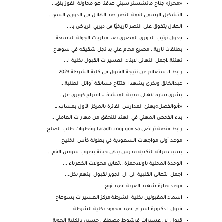
«محرز» جناح مانشستر سيتي هدفنا هو محاولة الفوز بلق...
التشكيل الرسمي لقمة النصر ضد الهلال فى الدورى السع...
الهلال يتفوق على النصر تاريخيًا فى ديربي الرياض با...
جدول ترتيب الدوري المصري بعد مباريات الجولة التاسعة
بطلقات نارية.. مصرع محام علي يد نجل شقيقه في سوهاج
تهنئة..اجمل التهانى لابناء العسيرات القبول بكلية ا...
رابط الاستعلام عن نتيجة القبول في كلية الشرطة 2023
عبدالخالق وبكرى يشهدا افتتاح مسابقة أوائل الطلبة...
بشري ساره لاهالي مدينة المنشاة ،، اقتراح كوبري عل...
«أبوالفضل»يهنئ المدارس الفائزة بالمركز الأول بمساب...
بدء الفحص المهني في الهند للتحقق من مهارات العاملي...
رابط منصة تراضي taradhi.moj.gov.sa‎ وخطوات طلب الصلح
موعد أولى مواجهات السعودية في بطولة كأس الخليج
بسبب مراته النكديه مدرس ينهي حياتة بحبوب سوس القم...
الوحدة المحلية باولادحمزة ..تعاين محولات الكهرباء ...
اجمل التهانى القلبية الى ال الجوير لقبول ابنهم بكل...
موعد جنازة شهيد الغربة احمد نوح
اسماء المقبولين بكلية الشرطة مركز العسيرات بسوهاج
قبول الدكتورة اسراء احمد محمود بكلية الشرطة
قبول ابن عسيرات فرشوط مصطفى حسين بالكلية الحوية