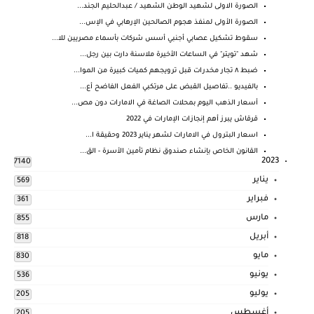
الصورة الاولى لشهيد الوطن الشهيد / عبدالحليم الجند...
الصورة الأولى لمنفذ هجوم الصالحين الإرهابي في الإس...
سقوط تشكيل عصابي أجنبي أسس شركات بأسماء مصريين للا...
شهد "تويتر" في الساعات الأخيرة ملاسنة دارت بين رجل...
ضبط ٨ تجار مخدرات قبل ترويجهم كميات كبيرة من الموا...
بالفيديو ..تفاصيل القبض على مرتكبي الفعل الفاضح أع...
أسعار الذهب اليوم بمحلات الصاغة في الامارات دون مص...
قرقاش يبرز أهم إنجازات الإمارات في 2022
اسعار البترول في الامارات لشهر يناير 2023 وحقيقة ا...
القانون الخاص بإنشاء صندوق نظام تأمين الأسرة - الق...
2023
7140
يناير
569
فبراير
361
مارس
855
أبريل
818
مايو
830
يونيو
536
يوليو
205
أغسطس
205