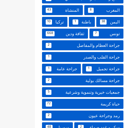
المغرب
المنشاة
43
8
اليمن
باطنة
تركيا
10
1
38
تونس
ثقافة ودين
668
7
جراحة العظام والمفاصل
2
جراحة القلب والصدر
1
جراحة تجميل
جراحة عامة
1
1
جراحة مسالك بولية
2
جمعيات خيرية وتنموية وشرعية
5
حياة كريمة
72
رمد وجراحة عيون
2
سكر و غدد صماء
سوريا
48
2