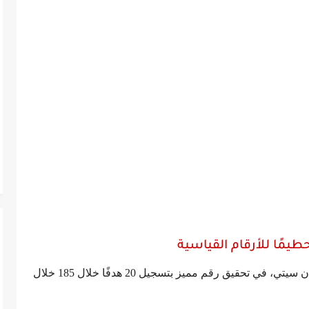
حطيمًا للأرقام القياسية
استطاع هداف الدوري الإنجليزي مهاجم فريق مان سيتي، في تحقيق رقم مميز بتسجيل 20 هدفًا خلال 185 خلال