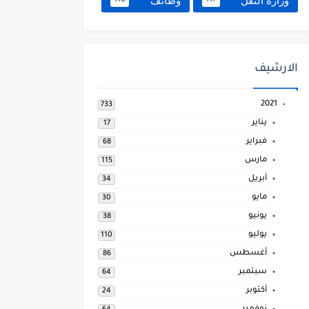
وزارة النقل
وظائف
118
117
الارشيف
2021
733
يناير
17
فبراير
68
مارس
115
أبريل
34
مايو
30
يونيو
38
يوليو
110
أغسطس
86
سبتمبر
64
أكتوبر
24