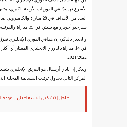
الأسرع تهديفيًا في الدوريات الأربعة الكبري، مت
سيرجيو أجويرو مع سيتي في 35 مباراة والفرنسي تييري هنري في 41 مباراة.
2021/2022.
المركز الثاني بجدول ترتيب المسابقة المحلية التي يحمل
عاجل| تشكيل الإسماعيلي.. عودة 