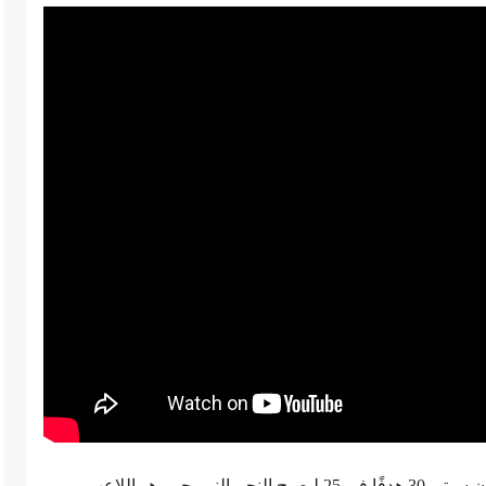
من جهته سجل هداف الدوري الإنجليزي لاعب مان سيتي 30 هدفًا في 25 ليصبح النجم النرويجي، هو اللاعب