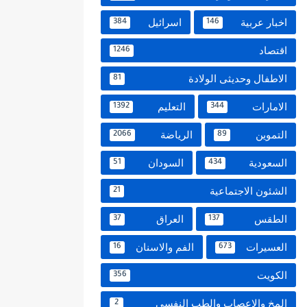
اخبار عربية
اسرائيل
384
146
اقتصاد
1246
الاطفال وحديثى الولادة
81
الامارات
التعليم
1392
344
التموين
الرياضة
2066
89
السعودية
السودان
51
434
الشئون الاجتماعية
21
الطقس
العراق
37
137
العسيرات
الفم والاسنان
16
673
الكويت
356
المخ والاعصاب والطب النفسي
2