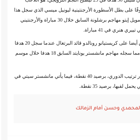
فوقًا على بطل الأسطورة الأرجنتينية ليونيل ميسي الذي سجل هذا
العدد من الأهداف في 28 مباراة والكاميروني صامويل إيتو مهاجم برشلونة السابق خلال 30 مباراة والأرجنتيني
والجدير بالذكر، إن هدافي الدوري الإنجليزي تفوق أيضا على كريستيانو رونالدو قائد البرتغال عندما سجل 20 هدفا
في 14 مباراة بالدوري الإنجليزي الممتاز أي أكثر مما سجله مهاجم مانشستر يونايتد السابق 18 هدفا خلال موسم
ويذكر إن نادي آرسنال هو الفريق الإنجليزي يتصدر ترتيب الدوري، برصيد 40 نقطة، فيما يأتي مانشستر سيتي في
 لقبها، برصيد 35 نقطة.
المحمدي وحسن أمام الزمالك