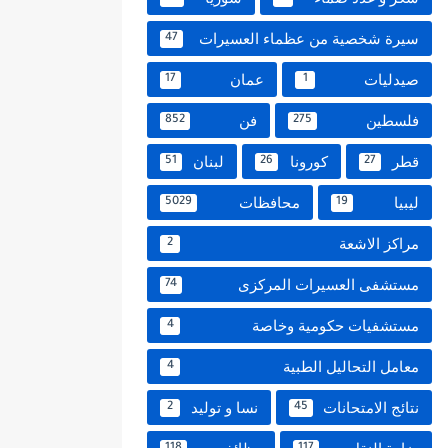
سيرة شخصية من عظماء العسيرات
47
صيدليات
عمان
17
1
فلسطين
فن
852
275
قطر
كورونا
لبنان
51
26
27
ليبيا
محافظات
5029
19
مراكز الاشعة
2
مستشفى العسيرات المركزى
74
مستشفيات حكومية وخاصة
4
معامل التحاليل الطبية
4
نتائج الامتحانات
نسا و توليد
2
45