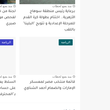
منذ بضع لحظات
منذ بضع ل
بـرعاية رئيس منطقة سوهاج
لجنة من خبر
الأزهرية.. اختتام بطولة كرة القدم
لفحص موق
للمرحلة الإعدادية و تتويج "البلينا"
صبري
باللقب
الرياضة
الرياضة
منذ بضع لحظات
منذ بضع ل
قائمة منتخب مصر لمعسكر
السلط يعو
الإمارات وانضمام أحمد الشناوي
على حساب 
بـ"المحترف