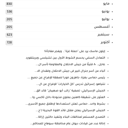
مايو
830
يونيو
536
يوليو
205
أغسطس
205
سبتمبر
623
أكتوبر
728
إيلون ماسك يرد على "حملة غزة".. ويفجر مفاجأة!
التعادل السلبي يحسم الشوط الأول بين تشيلسي وبرينتفورد
عاجل.. ٨٠ قتيلًا من جيش الاحتلال والمقاومة تأسر ال...
أنباء عن أسر جنرال كبير فى جيش الاحتلال وفقدان الا...
رئيس حماس بغزة: جاهزون فورا لصفقة للإفراج عن جميع ...
نتنياهو: إسرائيل تدرس "كلّ الخيارات" للإفراج عن ال...
الجيش الإسرائيلي: تصفية "راتب أبو صهيبان" قائد الق...
العثور على شقيقة كاهنين بملوي مذبوحة داخل تاكسي وا...
بشرط واحد.. حماس تعلن استعدادها لإطلاق جميع الأسرى...
الجيش الإسرائيلي يعلن مقتل قائد القوة البحرية لـ"ح...
التصدى المستمر لمخالفات البناء وتنفيذ حالتين إزالة...
إحالة عدد من قيادات ديوان عام محافظة سوهاج للمحاكم...