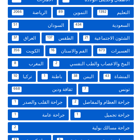
التعليم
التموين
الرياضة
2066
89
1392
السعودية
السودان
51
434
الشئون الاجتماعية
الطقس
العراق
37
137
21
العسيرات
الفم والاسنان
الكويت
356
16
673
المخ والاعصاب والطب النفسي
المغرب
8
2
المنشاة
اليمن
باطنة
تركيا
10
1
38
43
تونس
ثقافة ودين
668
7
جراحة العظام والمفاصل
جراحة القلب والصدر
1
2
جراحة تجميل
جراحة عامة
1
1
جراحة مسالك بولية
2