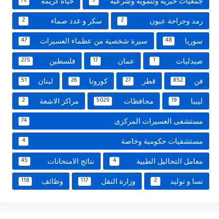
جمعيات خيرية وتنموية وشرعية
حياة كريمة
72
5
رمد وجراحة عيون
سكر و غدد صماء
2
2
سوريا
سيرة شخصية من عظماء العسيرات
47
48
صيدليات
عمان
فلسطين
275
17
1
فن
قطر
كورونا
لبنان
51
26
27
852
ليبيا
محافظات
مراكز الاشعة
2
5029
19
مستشفى العسيرات المركزى
74
مستشفيات حكومية وخاصة
4
معامل التحاليل الطبية
نتائج الامتحانات
45
4
نسا و توليد
وزارة النقل
وظائف
118
117
2