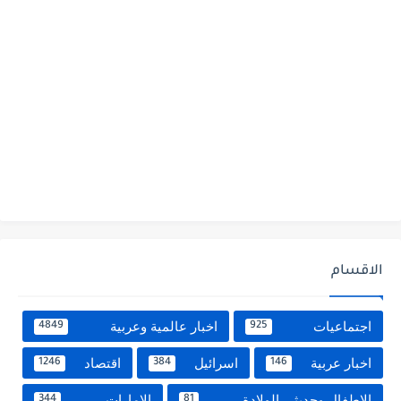
الاقسام
اجتماعيات
اخبار عالمية وعربية
4849
925
اخبار عربية
اسرائيل
اقتصاد
1246
384
146
الاطفال وحديثى الولادة
الامارات
344
81