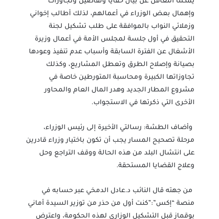
يمكننا التغافل عن بيان خفايا وتفاصيل وتجاوزات
وإهمال بعض الوزراء في أعمالهم، لذلك أطالب إخواني
وزملائي النواب بالموافقة على طلب تشكيل لجنة
التحقيق في أول جلسة لمجلس الأمة في أعمال وزيرة
الأشغال عن الفترة السابقة وأسباب عدم تنفيذ وعودها
بصيانة وإصلاح الطرق وتعطل المشاريع، وكذلك
تجاوزاتها الكبيرة ومحاسبة المتورطين خاصة في
مشروع المطار الجديد وهدر المال العام والمحاور
الأخرى التي ذكرتها في الاستجواب.
وأضاف الطشة: رسالتي الأخيرة إلى رئيس الوزراء،
مرحلة تصحيح المسار يجب أن تكون باختيار وزراء قادرين
على انتشال البلد من هذه الحالة ووقف التراجع وحل
وعلاج القضايا المستحقة.
من جهته قال النائب د.عادل الدمخي عبر حسابه في
منصة “إكس”:”كنت أول من حذر من توزير السيدة أماني
بوقماز قبل التشكيل الوزاري لهذه الحكومة، واعترض