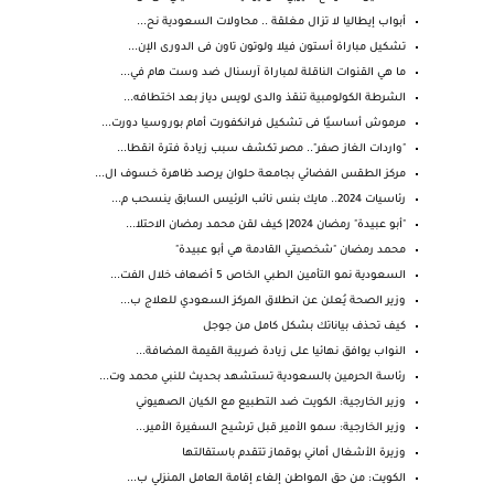
أبواب إيطاليا لا تزال مغلقة .. محاولات السعودية نح...
تشكيل مباراة أستون فيلا ولوتون تاون فى الدورى الإن...
ما هي القنوات الناقلة لمباراة آرسنال ضد وست هام في...
الشرطة الكولومبية تنقذ والدى لويس دياز بعد اختطافه...
مرموش أساسيًا فى تشكيل فرانكفورت أمام بوروسيا دورت...
"واردات الغاز صفر".. مصر تكشف سبب زيادة فترة انقطا...
مركز الطقس الفضائي بجامعة حلوان يرصد ظاهرة خسوف ال...
رئاسيات 2024.. مايك بنس نائب الرئيس السابق ينسحب م...
"أبو عبيدة" رمضان 2024| كيف لقن محمد رمضان الاحتلا...
محمد رمضان "شخصيتي القادمة هي أبو عبيدة"
السعودية نمو التأمين الطبي الخاص 5 أضعاف خلال الفت...
وزير الصحة يُعلن عن انطلاق المركز السعودي للعلاج ب...
كيف تحذف بياناتك بشكل كامل من جوجل
النواب يوافق نهائيا على زيادة ضريبة القيمة المضافة...
رئاسة الحرمين بالسعودية تستشهد بحديث للنبي محمد وت...
وزير الخارجية: الكويت ضد التطبيع مع الكيان الصهيوني
وزير الخارجية: سمو الأمير قبل ترشيح السفيرة الأمير...
وزيرة الأشغال أماني بوقماز تتقدم باستقالتها
الكويت: من حق المواطن إلغاء إقامة العامل المنزلي ب...