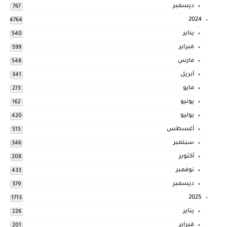
ديسمبر
767
2024
4764
يناير
540
فبراير
599
مارس
548
أبريل
341
مايو
273
يونيو
162
يوليو
420
أغسطس
515
سبتمبر
346
أكتوبر
208
نوفمبر
433
ديسمبر
379
2025
1713
يناير
226
فبراير
201