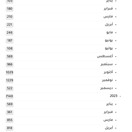
يناير
103
فبراير
180
مارس
210
أبريل
221
مايو
246
يونيو
187
يوليو
108
أغسطس
569
سبتمبر
966
أكتوبر
1029
نوفمبر
1229
ديسمبر
522
2023
7140
يناير
569
فبراير
361
مارس
855
أبريل
818