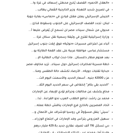
«الهلال الأحمر»: القصف يُخرج محطتي إسعاف في غزة وا...
في تصريح شديد اللهجة: وزير الخارجية العُماني يطالب...
الجيش الإسرائيلي يعلن مقتل قيادي في «حماس» بغارة جوية
لبنان: تجدد القصف الإسرائيلي على الجنوب وسقوط قذائ...
مدبولي من شمال سيناء: مصر لن تسمح أن يُفرض عليها أ...
وزارة إسرائيلية تقترح في وثيقة رسمية نقل سكان غزة ...
أنباء عن اعتراض مسيرات «حوثية» فوق إيلات جنوب إسرائيل
مستشار عباس: موافقة عربية على عقد القمة الطارئة يو...
بعد هجوم مطار داغستان.. ماذا حدث لركاب الطائرة الإ...
خطة مسربة لمخابرات إسرائيل حول سيناء.. تزيد مخاوف مصر
«بداية تقلبات جوية».. الأرصاد تكشف حالة الطقس ومنا...
عز بـ 42000 جنيه.. أسعار الحديد والأسمنت اليوم الث...
“الحديد بقي بكام” إنخفاض في سعر الحديد اليوم الثلا...
محامٍ يكشف عن مخالفات وجرائم تؤدي للإبعاد عن الإمارات
محمد بن راشد: تدافع الطلاب العرب نحو القراءة.. تدا...
اتحاد المصريين بالخارج فرع الإمارات يناقش خطة عمله...
"سيتي" ينقل مسؤولاً في روسيا للإشراف على الأعمال و...
سهيل المزروعي يترأس وفد الإمارات في اجتماع الوزراء...
دبي تسجّل 116 ألف تصرف عقاري جديد بـ429.6 مليار درهم
ولادة أول معجم عربي للذكاء الاصطناعي في الامارات