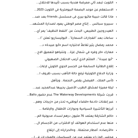
الكويت تبعد ثاني ممرضة هندية بسبب تأييدها للاحتلال...
الاستعلام عن موعد البصمة البيومترية في الكويت 2023...
ماذا قالت حبيبة ماثيو بيري فى مسلسل friends بعد صد...
سبيرو سباتس .. إنتاج مصر الوطني يعود لصدارة المشهد...
الهيدروجين الطبيعي: البحث عن "النفط النظيف" يمر أي...
ساعات بعد "انفجارات السمارة".. البوليساريو تعلن "ا...
محمد رمضان يثير تفاعلاً لاختياره اسم «أبو عبيدة» د...
معارك «كر وفر» في شمال غزة... ونتنياهو لتعميق الاج...
“أبو عبيدة”.. الملثم الذي أرعب الاحتلال الصهيوني
إقلاع الطائرة السابعة من الجسر الجوي الكويتي لإغاث...
وزارة الدفاع الكويتية ترفع حالة التأهب بسبب ظروف ا...
كأس الملك.. الفيصلي يقصي النجمة.. ويتأهل
ليلة مميزة لعشاق الطرب الأصيل يحييها عبدالمجيد عبد...
قررت شركة The Waterway Developments عدم حضور Ballo...
عبر إعلانات خادعة «قضاء أبوظبي» تحذر من «زيجات وهم...
أبرزها التأشيرة السياحية وجوازات الأطفال والإقامة ...
حاكم الشارقة يعتمد 76 مليون درهم لسداد مديونية الم...
منها عدم استخدام الهواتف أو الاقتراب من الأجسام ال...
«الأرصاد»: أمطار محتملة.. و«الحرارة» إلى ارتفاع
مجلس الوزراء يعتمد عدد من السياسات والمبادرات في ا...