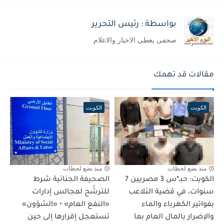
بواسطة : رئيس التحرير
صحفى يغطى الاخبار والاعلام
مقالات قد تهمك
الكويت
الكويت
منذ بضع لحظات
منذ بضع لحظات
الكويت: حبـ*س 3 مصريين 7
الصحيفة الجنائية شرط
سنوات، في قضية التلاعب
للترشّح لمجالس إدارات
بفواتير الكهرباء والماء
«النفع العام» • «الشؤون»
والإضرار بالمال العام بما
تستعجل إقرارها إلى حين