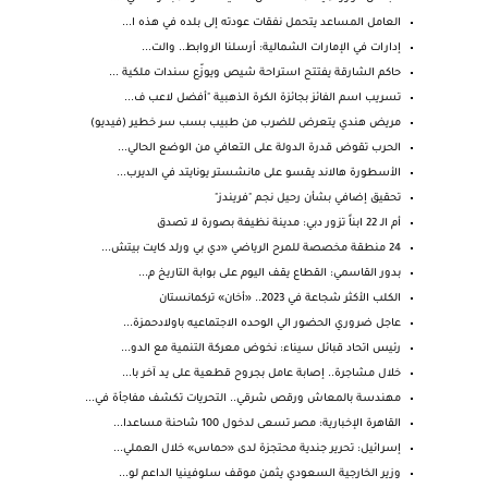
العامل المساعد يتحمل نفقات عودته إلى بلده في هذه ا...
إدارات في الإمارات الشمالية: أرسلنا الروابط.. والت...
حاكم الشارقة يفتتح استراحة شيص ويوزّع سندات ملكية ...
تسريب اسم الفائز بجائزة الكرة الذهبية "أفضل لاعب ف...
مريض هندي يتعرض للضرب من طبيب بسب سر خطير (فيديو)
الحرب تقوض قدرة الدولة على التعافي من الوضع الحالي...
الأسطورة هالاند يقسو على مانشستر يونايتد في الديرب...
تحقيق إضافي بشأن رحيل نجم "فريندز"
أم الـ 22 ابناً تزور دبي: مدينة نظيفة بصورة لا تصدق
24 منطقة مخصصة للمرح الرياضي «دي بي ورلد كايت بيتش...
بدور القاسمي: القطاع يقف اليوم على بوابة التاريخ م...
الكلب الأكثر شجاعة في 2023.. «أخان» تركمانستان
عاجل ضروري الحضور الي الوحده الاجتماعيه باولادحمزة...
رئيس اتحاد قبائل سيناء: نخوض معركة التنمية مع الدو...
خلال مشاجرة.. إصابة عامل بجروح قطعية على يد آخر با...
مهندسة بالمعاش ورقص شرقي.. التحريات تكشف مفاجأة في...
القاهرة الإخبارية: مصر تسعى لدخول 100 شاحنة مساعدا...
إسرائيل: تحرير جندية محتجزة لدى «حماس» خلال العملي...
وزير الخارجية السعودي يثمن موقف سلوفينيا الداعم لو...