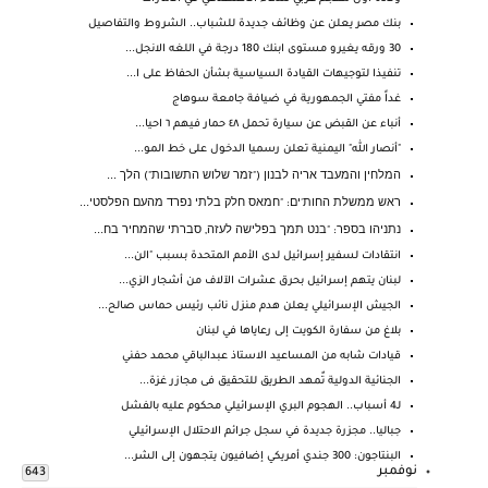
بنك مصر يعلن عن وظائف جديدة للشباب.. الشروط والتفاصيل
30 ورقه يغيرو مستوى ابنك 180 درجة في اللغه الانجل...
تنفيذا لتوجيهات القيادة السياسية بشأن الحفاظ على ا...
غداً مفتي الجمهورية في ضيافة جامعة سوهاج
أنباء عن القبض عن سيارة تحمل ٤٨ حمار فيهم ٦ احيا...
"أنصار الله" اليمنية تعلن رسميا الدخول على خط المو...
המלחין והמעבד אריה לבנון ("זמר שלוש התשובות") הלך ...
ראש ממשלת החות'ים: "חמאס חלק בלתי נפרד מהעם הפלסטי...
נתניהו בספר: "בנט תמך בפלישה לעזה, סברתי שהמחיר בח...
انتقادات لسفير إسرائيل لدى الأمم المتحدة بسبب "الن...
لبنان يتهم إسرائيل بحرق عشرات الآلاف من أشجار الزي...
الجيش الإسرائيلي يعلن هدم منزل نائب رئيس حماس صالح...
بلاغ من سفارة الكويت إلى رعاياها في لبنان
قيادات شابه من المساعيد الاستاذ عبدالباقي محمد حفني
الجنائية الدولية تٌمهد الطريق للتحقيق فى مجازر غزة...
لـ4 أسباب.. الهجوم البري الإسرائيلي محكوم عليه بالفشل
جباليا.. مجزرة جديدة في سجل جرائم الاحتلال الإسرائيلي
البنتاجون: 300 جندي أمريكي إضافيون يتجهون إلى الشر...
نوفمبر
643