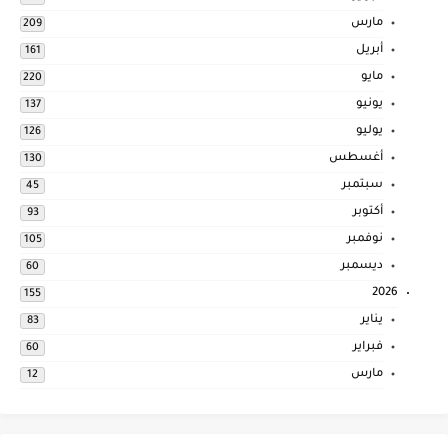
مارس
209
أبريل
161
مايو
220
يونيو
137
يوليو
126
أغسطس
130
سبتمبر
45
أكتوبر
93
نوفمبر
105
ديسمبر
60
2026
155
يناير
83
فبراير
60
مارس
12