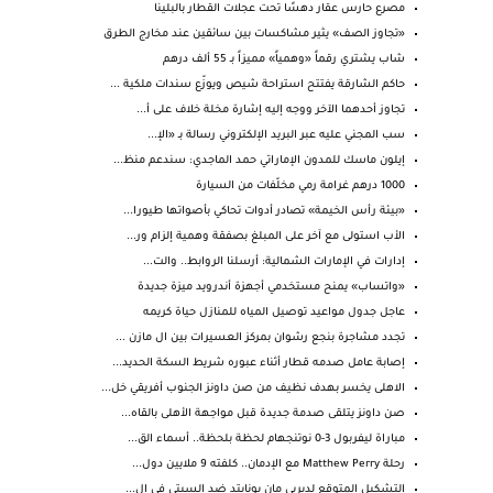
مصرع حارس عقار دهسًا تحت عجلات القطار بالبلينا
«تجاوز الصف» يثير مشاكسات بين سائقين عند مخارج الطرق
شاب يشتري رقماً «وهمياً» مميزاً بـ 55 ألف درهم
حاكم الشارقة يفتتح استراحة شيص ويوزّع سندات ملكية ...
تجاوز أحدهما الآخر ووجه إليه إشارة مخلة خلاف على أ...
سب المجني عليه عبر البريد الإلكتروني رسالة بـ «الإ...
إيلون ماسك للمدون الإماراتي حمد الماجدي: سندعم منظ...
1000 درهم غرامة رمي مخلّفات من السيارة
«بيئة رأس الخيمة» تصادر أدوات تحاكي بأصواتها طيورا...
الأب استولى مع آخر على المبلغ بصفقة وهمية إلزام ور...
إدارات في الإمارات الشمالية: أرسلنا الروابط.. والت...
«واتساب» يمنح مستخدمي أجهزة أندرويد ميزة جديدة
عاجل جدول مواعيد توصيل المياه للمنازل حياة كريمه
تجدد مشاجرة بنجع رشوان بمركز العسيرات بين ال مازن ...
إصابة عامل صدمه قطار أثناء عبوره شريط السكة الحديد...
الاهلى يخسر بهدف نظيف من صن داونز الجنوب أفريقي خل...
صن داونز يتلقى صدمة جديدة قبل مواجهة الأهلى بالقاه...
مباراة ليفربول 3-0 نوتنجهام لحظة بلحظة.. أسماء الق...
رحلة Matthew Perry مع الإدمان.. كلفته 9 ملايين دول...
التشكيل المتوقع لديربي مان يونايتد ضد السيتي فى ال...