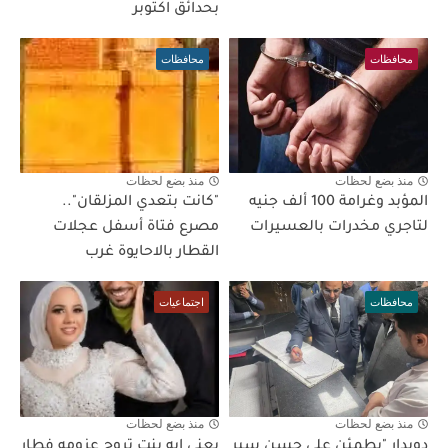
بحدائق اكتوبر
محافظات
محافظات
منذ بضع لحظات
منذ بضع لحظات
المؤبد وغرامة 100 ألف جنيه
"كانت بتعدي المزلقان"..
لتاجري مخدرات بالعسيرات
مصرع فتاة أسفل عجلات
القطار بالاحايوة غرب
محافظات
اجتماعيات
منذ بضع لحظات
منذ بضع لحظات
دويدار "يطمئن على حسن سير
يعني إيه بنت تروح عزومه فطار