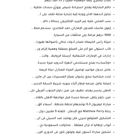
شاب يشتري رقماً «وهمياً» مميزاً بـ 55 ألف درهم
حاكم الشارقة يفتتح استراحة شيص ويوزّع سندات ملكية ...
تجاوز أحدهما الآخر ووجه إليه إشارة مخلة خلاف على أ...
سب المجني عليه عبر البريد الإلكتروني رسالة بـ «الإ...
إيلون ماسك للمدون الإماراتي حمد الماجدي: سندعم منظ...
1000 درهم غرامة رمي مخلّفات من السيارة
«بيئة رأس الخيمة» تصادر أدوات تحاكي بأصواتها طيورا...
الأب استولى مع آخر على المبلغ بصفقة وهمية إلزام ور...
إدارات في الإمارات الشمالية: أرسلنا الروابط.. والت...
«واتساب» يمنح مستخدمي أجهزة أندرويد ميزة جديدة
عاجل جدول مواعيد توصيل المياه للمنازل حياة كريمه
تجدد مشاجرة بنجع رشوان بمركز العسيرات بين ال مازن ...
إصابة عامل صدمه قطار أثناء عبوره شريط السكة الحديد...
الاهلى يخسر بهدف نظيف من صن داونز الجنوب أفريقي خل...
صن داونز يتلقى صدمة جديدة قبل مواجهة الأهلى بالقاه...
مباراة ليفربول 3-0 نوتنجهام لحظة بلحظة.. أسماء الق...
رحلة Matthew Perry مع الإدمان.. كلفته 9 ملايين دول...
التشكيل المتوقع لديربي مان يونايتد ضد السيتي فى ال...
أبواب إيطاليا لا تزال مغلقة .. محاولات السعودية نح...
تشكيل مباراة أستون فيلا ولوتون تاون فى الدورى الإن...