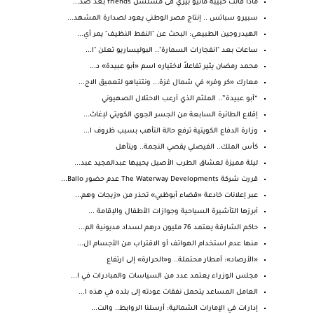
ماذا قالت حبيبة ماثيو بيري فى مسلسل friends بعد صد...
سبيرو سباتس .. إنتاج مصر الوطني يعود لصدارة المشهد...
الهيدروجين الطبيعي: البحث عن "النفط النظيف" يمر أي...
ساعات بعد "انفجارات السمارة".. البوليساريو تعلن "ا...
محمد رمضان يثير تفاعلاً لاختياره اسم «أبو عبيدة» د...
معارك «كر وفر» في شمال غزة... ونتنياهو لتعميق الاج...
“أبو عبيدة”.. الملثم الذي أرعب الاحتلال الصهيوني
إقلاع الطائرة السابعة من الجسر الجوي الكويتي لإغاث...
وزارة الدفاع الكويتية ترفع حالة التأهب بسبب ظروف ا...
كأس الملك.. الفيصلي يقصي النجمة.. ويتأهل
ليلة مميزة لعشاق الطرب الأصيل يحييها عبدالمجيد عبد...
قررت شركة The Waterway Developments عدم حضور Ballo...
عبر إعلانات خادعة «قضاء أبوظبي» تحذر من «زيجات وهم...
أبرزها التأشيرة السياحية وجوازات الأطفال والإقامة ...
حاكم الشارقة يعتمد 76 مليون درهم لسداد مديونية الم...
منها عدم استخدام الهواتف أو الاقتراب من الأجسام ال...
«الأرصاد»: أمطار محتملة.. و«الحرارة» إلى ارتفاع
مجلس الوزراء يعتمد عدد من السياسات والمبادرات في ا...
العامل المساعد يتحمل نفقات عودته إلى بلده في هذه ا...
إدارات في الإمارات الشمالية: أرسلنا الروابط.. والت...