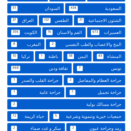
السعودية
السودان
51
434
الشئون الاجتماعية
الطقس
العراق
37
137
21
العسيرات
الفم والاسنان
الكويت
356
16
673
المخ والاعصاب والطب النفسي
المغرب
8
2
المنشاة
اليمن
باطنة
تركيا
10
1
38
43
تونس
ثقافة ودين
668
7
جراحة العظام والمفاصل
جراحة القلب والصدر
1
2
جراحة تجميل
جراحة عامة
1
1
جراحة مسالك بولية
2
جمعيات خيرية وتنموية وشرعية
حياة كريمة
72
5
رمد وجراحة عيون
سكر و غدد صماء
2
2