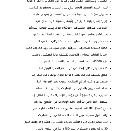
الجيش الإسرائيلي يعلن مقتل قيادي في «حماس» بغارة جوية
لبنان: تجدد القصف الإسرائيلي على الجنوب وسقوط قذائ...
مدبولي من شمال سيناء: مصر لن تسمح أن يُفرض عليها أ...
وزارة إسرائيلية تقترح في وثيقة رسمية نقل سكان غزة ...
أنباء عن اعتراض مسيرات «حوثية» فوق إيلات جنوب إسرائيل
مستشار عباس: موافقة عربية على عقد القمة الطارئة يو...
بعد هجوم مطار داغستان.. ماذا حدث لركاب الطائرة الإ...
خطة مسربة لمخابرات إسرائيل حول سيناء.. تزيد مخاوف مصر
«بداية تقلبات جوية».. الأرصاد تكشف حالة الطقس ومنا...
عز بـ 42000 جنيه.. أسعار الحديد والأسمنت اليوم الث...
“الحديد بقي بكام” إنخفاض في سعر الحديد اليوم الثلا...
محامٍ يكشف عن مخالفات وجرائم تؤدي للإبعاد عن الإمارات
محمد بن راشد: تدافع الطلاب العرب نحو القراءة.. تدا...
اتحاد المصريين بالخارج فرع الإمارات يناقش خطة عمله...
"سيتي" ينقل مسؤولاً في روسيا للإشراف على الأعمال و...
سهيل المزروعي يترأس وفد الإمارات في اجتماع الوزراء...
دبي تسجّل 116 ألف تصرف عقاري جديد بـ429.6 مليار درهم
ولادة أول معجم عربي للذكاء الاصطناعي في الامارات
بنك مصر يعلن عن وظائف جديدة للشباب.. الشروط والتفاصيل
30 ورقه يغيرو مستوى ابنك 180 درجة في اللغه الانجل...