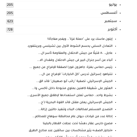
يوليو
205
أغسطس
205
سبتمبر
623
أكتوبر
728
إيلون ماسك يرد على "حملة غزة".. ويفجر مفاجأة!
التعادل السلبي يحسم الشوط الأول بين تشيلسي وبرينتفورد
عاجل.. ٨٠ قتيلًا من جيش الاحتلال والمقاومة تأسر ال...
أنباء عن أسر جنرال كبير فى جيش الاحتلال وفقدان الا...
رئيس حماس بغزة: جاهزون فورا لصفقة للإفراج عن جميع ...
نتنياهو: إسرائيل تدرس "كلّ الخيارات" للإفراج عن ال...
الجيش الإسرائيلي: تصفية "راتب أبو صهيبان" قائد الق...
العثور على شقيقة كاهنين بملوي مذبوحة داخل تاكسي وا...
بشرط واحد.. حماس تعلن استعدادها لإطلاق جميع الأسرى...
الجيش الإسرائيلي يعلن مقتل قائد القوة البحرية لـ"ح...
التصدى المستمر لمخالفات البناء وتنفيذ حالتين إزالة...
إحالة عدد من قيادات ديوان عام محافظة سوهاج للمحاكم...
مصرع حارس عقار دهسًا تحت عجلات القطار بالبلينا
«تجاوز الصف» يثير مشاكسات بين سائقين عند مخارج الطرق