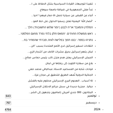
تنفيذا لتوجيهات القيادة السياسية بشأن الحفاظ على ا...
غداً مفتي الجمهورية في ضيافة جامعة سوهاج
أنباء عن القبض عن سيارة تحمل ٤٨ حمار فيهم ٦ احيا...
"أنصار الله" اليمنية تعلن رسميا الدخول على خط المو...
המלחין והמעבד אריה לבנון ("זמר שלוש התשובות") הלך ...
ראש ממשלת החות'ים: "חמאס חלק בלתי נפרד מהעם הפלסטי...
נתניהו בספר: "בנט תמך בפלישה לעזה, סברתי שהמחיר בח...
انتقادات لسفير إسرائيل لدى الأمم المتحدة بسبب "الن...
لبنان يتهم إسرائيل بحرق عشرات الآلاف من أشجار الزي...
الجيش الإسرائيلي يعلن هدم منزل نائب رئيس حماس صالح...
بلاغ من سفارة الكويت إلى رعاياها في لبنان
قيادات شابه من المساعيد الاستاذ عبدالباقي محمد حفني
الجنائية الدولية تٌمهد الطريق للتحقيق فى مجازر غزة...
لـ4 أسباب.. الهجوم البري الإسرائيلي محكوم عليه بالفشل
جباليا.. مجزرة جديدة في سجل جرائم الاحتلال الإسرائيلي
البنتاجون: 300 جندي أمريكي إضافيون يتجهون إلى الشر...
نوفمبر
643
ديسمبر
767
2024
4764