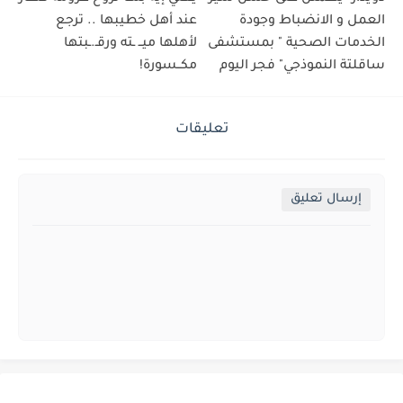
العمل و الانضباط وجودة
عند أهل خطيبها .. ترجع
الخدمات الصحية " بمستشفى
لأهلها ميــ ـته ورقـ.ـبتها
ساقلتة النموذجي" فجر اليوم
مكــسورة!
تعليقات
إرسال تعليق