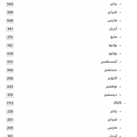
يناير
540
فبراير
599
مارس
548
أبريل
341
مايو
273
يونيو
162
يوليو
420
أغسطس
515
سبتمبر
346
أكتوبر
208
نوفمبر
433
ديسمبر
379
2025
1713
يناير
226
فبراير
201
مارس
209
أبريل
161