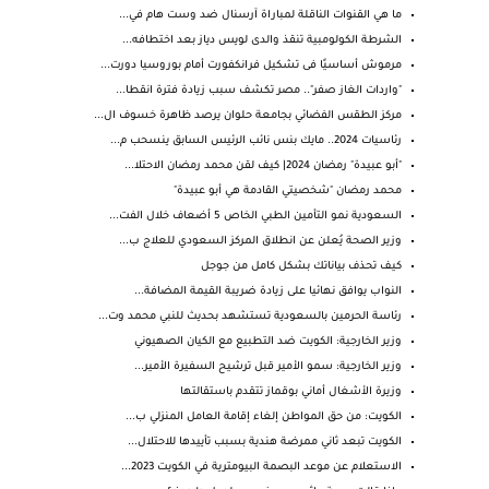
ما هي القنوات الناقلة لمباراة آرسنال ضد وست هام في...
الشرطة الكولومبية تنقذ والدى لويس دياز بعد اختطافه...
مرموش أساسيًا فى تشكيل فرانكفورت أمام بوروسيا دورت...
"واردات الغاز صفر".. مصر تكشف سبب زيادة فترة انقطا...
مركز الطقس الفضائي بجامعة حلوان يرصد ظاهرة خسوف ال...
رئاسيات 2024.. مايك بنس نائب الرئيس السابق ينسحب م...
"أبو عبيدة" رمضان 2024| كيف لقن محمد رمضان الاحتلا...
محمد رمضان "شخصيتي القادمة هي أبو عبيدة"
السعودية نمو التأمين الطبي الخاص 5 أضعاف خلال الفت...
وزير الصحة يُعلن عن انطلاق المركز السعودي للعلاج ب...
كيف تحذف بياناتك بشكل كامل من جوجل
النواب يوافق نهائيا على زيادة ضريبة القيمة المضافة...
رئاسة الحرمين بالسعودية تستشهد بحديث للنبي محمد وت...
وزير الخارجية: الكويت ضد التطبيع مع الكيان الصهيوني
وزير الخارجية: سمو الأمير قبل ترشيح السفيرة الأمير...
وزيرة الأشغال أماني بوقماز تتقدم باستقالتها
الكويت: من حق المواطن إلغاء إقامة العامل المنزلي ب...
الكويت تبعد ثاني ممرضة هندية بسبب تأييدها للاحتلال...
الاستعلام عن موعد البصمة البيومترية في الكويت 2023...