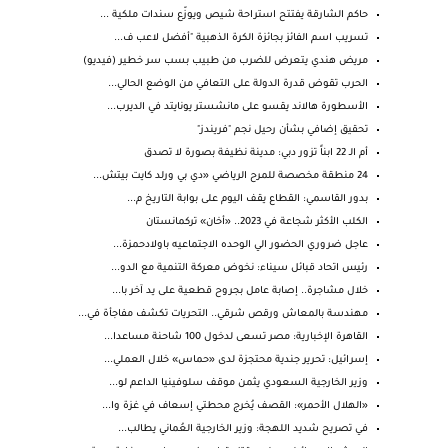
حاكم الشارقة يفتتح استراحة شيص ويوزّع سندات ملكية ...
تسريب اسم الفائز بجائزة الكرة الذهبية "أفضل لاعب ف...
مريض هندي يتعرض للضرب من طبيب بسب سر خطير (فيديو)
الحرب تقوض قدرة الدولة على التعافي من الوضع الحالي...
الأسطورة هالاند يقسو على مانشستر يونايتد في الديرب...
تحقيق إضافي بشأن رحيل نجم "فريندز"
أم الـ 22 ابناً تزور دبي: مدينة نظيفة بصورة لا تصدق
24 منطقة مخصصة للمرح الرياضي «دي بي ورلد كايت بيتش...
بدور القاسمي: القطاع يقف اليوم على بوابة التاريخ م...
الكلب الأكثر شجاعة في 2023.. «أخان» تركمانستان
عاجل ضروري الحضور الي الوحده الاجتماعيه باولادحمزة...
رئيس اتحاد قبائل سيناء: نخوض معركة التنمية مع الدو...
خلال مشاجرة.. إصابة عامل بجروح قطعية على يد آخر با...
مهندسة بالمعاش ورقص شرقي.. التحريات تكشف مفاجأة في...
القاهرة الإخبارية: مصر تسعى لدخول 100 شاحنة مساعدا...
إسرائيل: تحرير جندية محتجزة لدى «حماس» خلال العملي...
وزير الخارجية السعودي يثمن موقف سلوفينيا الداعم لو...
«الهلال الأحمر»: القصف يُخرج محطتي إسعاف في غزة وا...
في تصريح شديد اللهجة: وزير الخارجية العُماني يطالب...