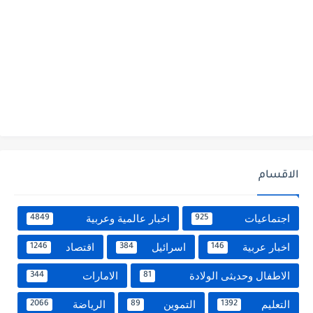
الاقسام
اجتماعيات
اخبار عالمية وعربية
4849
925
اخبار عربية
اسرائيل
اقتصاد
1246
384
146
الاطفال وحديثى الولادة
الامارات
344
81
التعليم
التموين
الرياضة
2066
89
1392