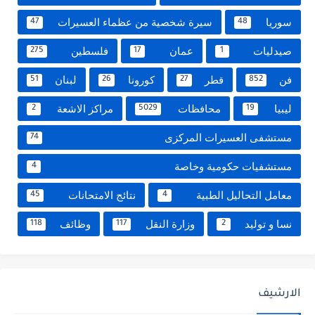
سوريا
سيرة شخصية من عظماء العسيرات
47
48
صيدليات
عمان
فلسطين
275
17
1
فن
قطر
كورونا
لبنان
51
26
27
852
ليبيا
محافظات
مراكز الاشعة
2
5029
19
مستشفى العسيرات المركزى
74
مستشفيات حكومية وخاصة
4
معامل التحاليل الطبية
نتائج الامتحانات
45
4
نسا و توليد
وزارة النقل
وظائف
118
117
2
الارشيف