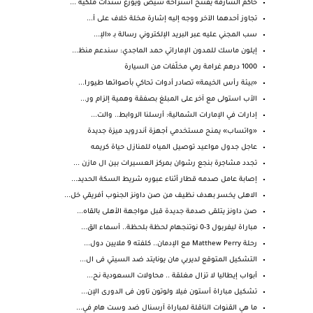
حاكم الشارقة يفتتح استراحة شيص ويوزّع سندات ملكية ...
تجاوز أحدهما الآخر ووجه إليه إشارة مخلة خلاف على أ...
سب المجني عليه عبر البريد الإلكتروني رسالة بـ «الإ...
إيلون ماسك للمدون الإماراتي حمد الماجدي: سندعم منظ...
1000 درهم غرامة رمي مخلّفات من السيارة
«بيئة رأس الخيمة» تصادر أدوات تحاكي بأصواتها طيورا...
الأب استولى مع آخر على المبلغ بصفقة وهمية إلزام ور...
إدارات في الإمارات الشمالية: أرسلنا الروابط.. والت...
«واتساب» يمنح مستخدمي أجهزة أندرويد ميزة جديدة
عاجل جدول مواعيد توصيل المياه للمنازل حياة كريمه
تجدد مشاجرة بنجع رشوان بمركز العسيرات بين ال مازن ...
إصابة عامل صدمه قطار أثناء عبوره شريط السكة الحديد...
الاهلى يخسر بهدف نظيف من صن داونز الجنوب أفريقي خل...
صن داونز يتلقى صدمة جديدة قبل مواجهة الأهلى بالقاه...
مباراة ليفربول 3-0 نوتنجهام لحظة بلحظة.. أسماء الق...
رحلة Matthew Perry مع الإدمان.. كلفته 9 ملايين دول...
التشكيل المتوقع لديربي مان يونايتد ضد السيتي فى ال...
أبواب إيطاليا لا تزال مغلقة .. محاولات السعودية نح...
تشكيل مباراة أستون فيلا ولوتون تاون فى الدورى الإن...
ما هي القنوات الناقلة لمباراة آرسنال ضد وست هام في...