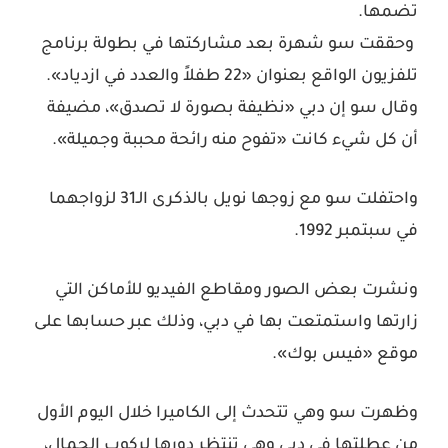
تضمها.
وحققت سو شهرة بعد مشاركتها في بطولة برنامج
تلفزيون الواقع بعنوان «22 طفلاً والعدد في ازدياد».
وقال سو إن دبي «نظيفة بصورة لا تصدق»، مضيفة
أن كل شيء كانت «تفوح منه رائحة محببة وجميلة».
واحتفلت سو مع زوجها نويل بالذكرى الـ31 لزواجهما
في سبتمبر 1992.
ونشرت بعض الصور ومقاطع الفيديو للأماكن التي
زارتها واستمتعت بها في دبي، وذلك عبر حسابها على
موقع «فيس بوك».
وظهرت سو وهي تتحدث إلى الكاميرا خلال اليوم الأول
من عطلتها في دبي وهي تنتظر دورها لركوب الجمال،