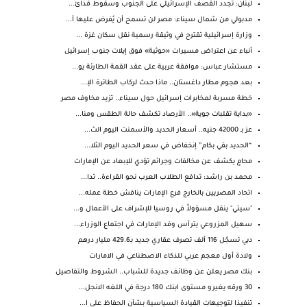
لبنان: تجدد القصف الإسرائيلي على الجنوب وسقوط قذائ...
مدبولي من شمال سيناء: مصر لن تسمح أن يُفرض عليها أ...
وزارة إسرائيلية تقترح في وثيقة رسمية نقل سكان غزة ...
أنباء عن اعتراض مسيرات «حوثية» فوق إيلات جنوب إسرائيل
مستشار عباس: موافقة عربية على عقد القمة الطارئة يو...
بعد هجوم مطار داغستان.. ماذا حدث لركاب الطائرة الإ...
خطة مسربة لمخابرات إسرائيل حول سيناء.. تزيد مخاوف مصر
«بداية تقلبات جوية».. الأرصاد تكشف حالة الطقس ومنا...
عز بـ 42000 جنيه.. أسعار الحديد والأسمنت اليوم الث...
“الحديد بقي بكام” إنخفاض في سعر الحديد اليوم الثلا...
محامٍ يكشف عن مخالفات وجرائم تؤدي للإبعاد عن الإمارات
محمد بن راشد: تدافع الطلاب العرب نحو القراءة.. تدا...
اتحاد المصريين بالخارج فرع الإمارات يناقش خطة عمله...
"سيتي" ينقل مسؤولاً في روسيا للإشراف على الأعمال و...
سهيل المزروعي يترأس وفد الإمارات في اجتماع الوزراء...
دبي تسجّل 116 ألف تصرف عقاري جديد بـ429.6 مليار درهم
ولادة أول معجم عربي للذكاء الاصطناعي في الامارات
بنك مصر يعلن عن وظائف جديدة للشباب.. الشروط والتفاصيل
30 ورقه يغيرو مستوى ابنك 180 درجة في اللغه الانجل...
تنفيذا لتوجيهات القيادة السياسية بشأن الحفاظ على ا...