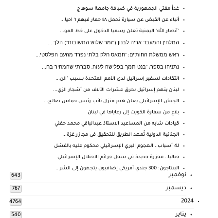
غداً مفتي الجمهورية في ضيافة جامعة سوهاج
أنباء عن القبض عن سيارة تحمل ٤٨ حمار فيهم ٦ احيا...
"أنصار الله" اليمنية تعلن رسميا الدخول على خط المو...
המלחין והמעבד אריה לבנון ("זמר שלוש התשובות") הלך ...
ראש ממשלת החות'ים: "חמאס חלק בלתי נפרד מהעם הפלסטי...
נתניהו בספר: "בנט תמך בפלישה לעזה, סברתי שהמחיר בח...
انتقادات لسفير إسرائيل لدى الأمم المتحدة بسبب "الن...
لبنان يتهم إسرائيل بحرق عشرات الآلاف من أشجار الزي...
الجيش الإسرائيلي يعلن هدم منزل نائب رئيس حماس صالح...
بلاغ من سفارة الكويت إلى رعاياها في لبنان
قيادات شابه من المساعيد الاستاذ عبدالباقي محمد حفني
الجنائية الدولية تٌمهد الطريق للتحقيق فى مجازر غزة...
لـ4 أسباب.. الهجوم البري الإسرائيلي محكوم عليه بالفشل
جباليا.. مجزرة جديدة في سجل جرائم الاحتلال الإسرائيلي
البنتاجون: 300 جندي أمريكي إضافيون يتجهون إلى الشر...
نوفمبر
643
ديسمبر
767
2024
4764
يناير
540