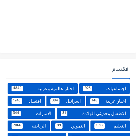
الاقسام
اجتماعيات
اخبار عالمية وعربية
4849
925
اخبار عربية
اسرائيل
اقتصاد
1246
384
146
الاطفال وحديثى الولادة
الامارات
344
81
التعليم
التموين
الرياضة
2066
89
1392