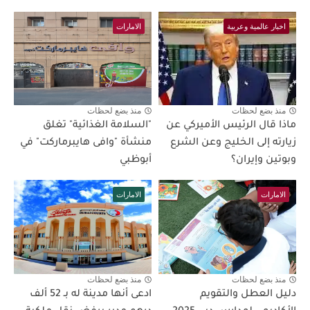
اخبار عالمية وعربية
الامارات
منذ بضع لحظات
منذ بضع لحظات
ماذا قال الرئيس الأميركي عن
"السلامة الغذائية" تغلق
زيارته إلى الخليج وعن الشرع
منشأة "وافى هايبرماركت" في
وبوتين وإيران؟
أبوظبي
الامارات
الامارات
منذ بضع لحظات
منذ بضع لحظات
دليل العطل والتقويم
ادعى أنها مدينة له بـ 52 ألف