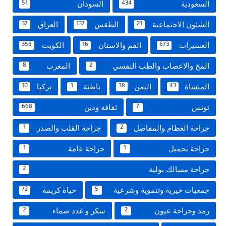
السعودية
السودان
51
434
الشئون الاجتماعية
الطقس
العراق
37
137
21
العسيرات
الفم والاسنان
الكويت
356
16
673
المخ والاعصاب والطب النفسي
المغرب
8
2
المنشاة
اليمن
باطنة
تركيا
10
1
38
43
تونس
ثقافة ودين
668
7
جراحة العظام والمفاصل
جراحة القلب والصدر
1
2
جراحة تجميل
جراحة عامة
1
1
جراحة مسالك بولية
2
جمعيات خيرية وتنموية وشرعية
حياة كريمة
72
5
رمد وجراحة عيون
سكر و غدد صماء
2
2