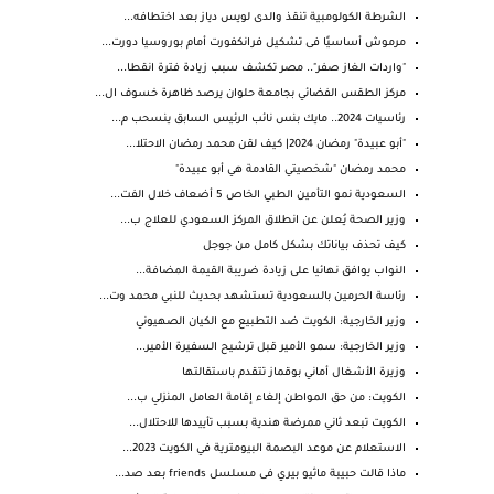
الشرطة الكولومبية تنقذ والدى لويس دياز بعد اختطافه...
مرموش أساسيًا فى تشكيل فرانكفورت أمام بوروسيا دورت...
"واردات الغاز صفر".. مصر تكشف سبب زيادة فترة انقطا...
مركز الطقس الفضائي بجامعة حلوان يرصد ظاهرة خسوف ال...
رئاسيات 2024.. مايك بنس نائب الرئيس السابق ينسحب م...
"أبو عبيدة" رمضان 2024| كيف لقن محمد رمضان الاحتلا...
محمد رمضان "شخصيتي القادمة هي أبو عبيدة"
السعودية نمو التأمين الطبي الخاص 5 أضعاف خلال الفت...
وزير الصحة يُعلن عن انطلاق المركز السعودي للعلاج ب...
كيف تحذف بياناتك بشكل كامل من جوجل
النواب يوافق نهائيا على زيادة ضريبة القيمة المضافة...
رئاسة الحرمين بالسعودية تستشهد بحديث للنبي محمد وت...
وزير الخارجية: الكويت ضد التطبيع مع الكيان الصهيوني
وزير الخارجية: سمو الأمير قبل ترشيح السفيرة الأمير...
وزيرة الأشغال أماني بوقماز تتقدم باستقالتها
الكويت: من حق المواطن إلغاء إقامة العامل المنزلي ب...
الكويت تبعد ثاني ممرضة هندية بسبب تأييدها للاحتلال...
الاستعلام عن موعد البصمة البيومترية في الكويت 2023...
ماذا قالت حبيبة ماثيو بيري فى مسلسل friends بعد صد...