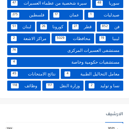
سوريا
سيرة شخصية من عظماء العسيرات
47
48
صيدليات
عمان
فلسطين
275
17
1
فن
قطر
كورونا
لبنان
51
26
27
852
ليبيا
محافظات
مراكز الاشعة
2
5029
19
مستشفى العسيرات المركزى
74
مستشفيات حكومية وخاصة
4
معامل التحاليل الطبية
نتائج الامتحانات
45
4
نسا و توليد
وزارة النقل
وظائف
118
117
2
الارشيف