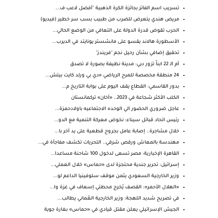
تسريب اسم الفائز بجائزة الكرة الذهبية "أفضل لاعب ف...
مريض هندي يتعرض للضرب من طبيب بسب سر خطير (فيديو)
الحرب تقوض قدرة الدولة على التعافي من الوضع الحالي...
الأسطورة هالاند يقسو على مانشستر يونايتد في الديرب...
تحقيق إضافي بشأن رحيل نجم "فريندز"
أم الـ 22 ابناً تزور دبي: مدينة نظيفة بصورة لا تصدق
24 منطقة مخصصة للمرح الرياضي «دي بي ورلد كايت بيتش...
بدور القاسمي: القطاع يقف اليوم على بوابة التاريخ م...
الكلب الأكثر شجاعة في 2023.. «أخان» تركمانستان
عاجل ضروري الحضور الي الوحده الاجتماعيه باولادحمزة...
رئيس اتحاد قبائل سيناء: نخوض معركة التنمية مع الدو...
خلال مشاجرة.. إصابة عامل بجروح قطعية على يد آخر با...
مهندسة بالمعاش ورقص شرقي.. التحريات تكشف مفاجأة في...
القاهرة الإخبارية: مصر تسعى لدخول 100 شاحنة مساعدا...
إسرائيل: تحرير جندية محتجزة لدى «حماس» خلال العملي...
وزير الخارجية السعودي يثمن موقف سلوفينيا الداعم لو...
«الهلال الأحمر»: القصف يُخرج محطتي إسعاف في غزة وا...
في تصريح شديد اللهجة: وزير الخارجية العُماني يطالب...
الجيش الإسرائيلي يعلن مقتل قيادي في «حماس» بغارة جوية