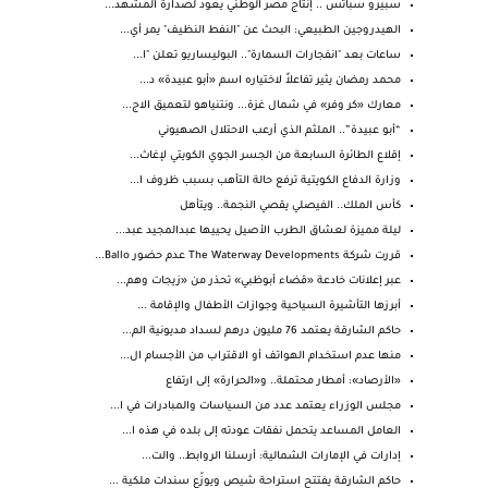
سبيرو سباتس .. إنتاج مصر الوطني يعود لصدارة المشهد...
الهيدروجين الطبيعي: البحث عن "النفط النظيف" يمر أي...
ساعات بعد "انفجارات السمارة".. البوليساريو تعلن "ا...
محمد رمضان يثير تفاعلاً لاختياره اسم «أبو عبيدة» د...
معارك «كر وفر» في شمال غزة... ونتنياهو لتعميق الاج...
“أبو عبيدة”.. الملثم الذي أرعب الاحتلال الصهيوني
إقلاع الطائرة السابعة من الجسر الجوي الكويتي لإغاث...
وزارة الدفاع الكويتية ترفع حالة التأهب بسبب ظروف ا...
كأس الملك.. الفيصلي يقصي النجمة.. ويتأهل
ليلة مميزة لعشاق الطرب الأصيل يحييها عبدالمجيد عبد...
قررت شركة The Waterway Developments عدم حضور Ballo...
عبر إعلانات خادعة «قضاء أبوظبي» تحذر من «زيجات وهم...
أبرزها التأشيرة السياحية وجوازات الأطفال والإقامة ...
حاكم الشارقة يعتمد 76 مليون درهم لسداد مديونية الم...
منها عدم استخدام الهواتف أو الاقتراب من الأجسام ال...
«الأرصاد»: أمطار محتملة.. و«الحرارة» إلى ارتفاع
مجلس الوزراء يعتمد عدد من السياسات والمبادرات في ا...
العامل المساعد يتحمل نفقات عودته إلى بلده في هذه ا...
إدارات في الإمارات الشمالية: أرسلنا الروابط.. والت...
حاكم الشارقة يفتتح استراحة شيص ويوزّع سندات ملكية ...