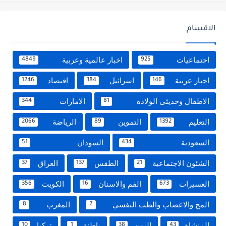
الاقسام
اجتماعيات
اخبار عالمية وعربية
4849
925
اخبار عربية
اسرائيل
اقتصاد
1246
384
146
الاطفال وحديثى الولادة
الامارات
344
81
التعليم
التموين
الرياضة
2066
89
1392
السعودية
السودان
51
434
الشئون الاجتماعية
الطقس
العراق
37
137
21
العسيرات
الفم والاسنان
الكويت
356
16
673
المخ والاعصاب والطب النفسي
المغرب
8
2
المنشاة
اليمن
باطنة
تركيا
10
1
38
43