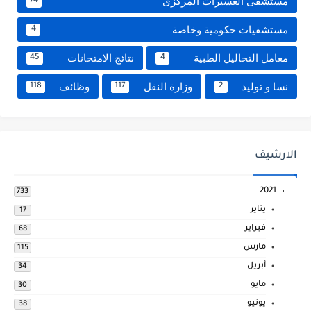
مستشفى العسيرات المركزى
74
مستشفيات حكومية وخاصة
4
معامل التحاليل الطبية
نتائج الامتحانات
45
4
نسا و توليد
وزارة النقل
وظائف
118
117
2
الارشيف
2021
733
يناير
17
فبراير
68
مارس
115
أبريل
34
مايو
30
يونيو
38