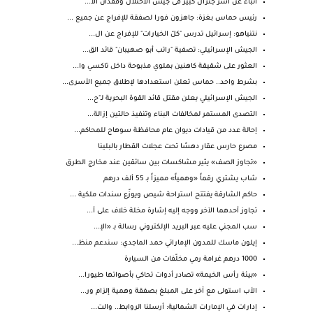
أنباء عن أسر جنرال كبير فى جيش الاحتلال وفقدان الا...
رئيس حماس بغزة: جاهزون فورا لصفقة للإفراج عن جميع ...
نتنياهو: إسرائيل تدرس "كلّ الخيارات" للإفراج عن ال...
الجيش الإسرائيلي: تصفية "راتب أبو صهيبان" قائد الق...
العثور على شقيقة كاهنين بملوي مذبوحة داخل تاكسي وا...
بشرط واحد.. حماس تعلن استعدادها لإطلاق جميع الأسرى...
الجيش الإسرائيلي يعلن مقتل قائد القوة البحرية لـ"ح...
التصدى المستمر لمخالفات البناء وتنفيذ حالتين إزالة...
إحالة عدد من قيادات ديوان عام محافظة سوهاج للمحاكم...
مصرع حارس عقار دهسًا تحت عجلات القطار بالبلينا
«تجاوز الصف» يثير مشاكسات بين سائقين عند مخارج الطرق
شاب يشتري رقماً «وهمياً» مميزاً بـ 55 ألف درهم
حاكم الشارقة يفتتح استراحة شيص ويوزّع سندات ملكية ...
تجاوز أحدهما الآخر ووجه إليه إشارة مخلة خلاف على أ...
سب المجني عليه عبر البريد الإلكتروني رسالة بـ «الإ...
إيلون ماسك للمدون الإماراتي حمد الماجدي: سندعم منظ...
1000 درهم غرامة رمي مخلّفات من السيارة
«بيئة رأس الخيمة» تصادر أدوات تحاكي بأصواتها طيورا...
الأب استولى مع آخر على المبلغ بصفقة وهمية إلزام ور...
إدارات في الإمارات الشمالية: أرسلنا الروابط.. والت...