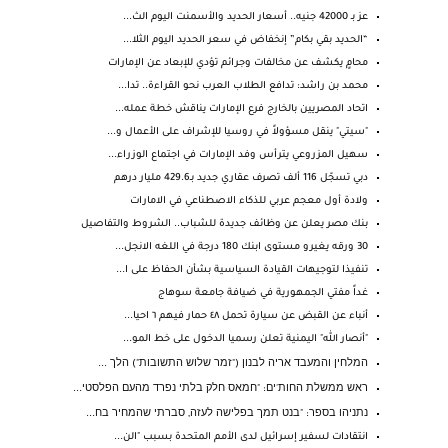
عز بـ 42000 جنيه.. أسعار الحديد والأسمنت اليوم الث...
“الحديد بقي بكام” إنخفاض في سعر الحديد اليوم الثلا...
محامٍ يكشف عن مخالفات وجرائم تؤدي للإبعاد عن الإمارات
محمد بن راشد: تدافع الطلاب العرب نحو القراءة.. تدا...
اتحاد المصريين بالخارج فرع الإمارات يناقش خطة عمله...
"سيتي" ينقل مسؤولاً في روسيا للإشراف على الأعمال و...
سهيل المزروعي يترأس وفد الإمارات في اجتماع الوزراء...
دبي تسجّل 116 ألف تصرف عقاري جديد بـ429.6 مليار درهم
ولادة أول معجم عربي للذكاء الاصطناعي في الامارات
بنك مصر يعلن عن وظائف جديدة للشباب.. الشروط والتفاصيل
30 ورقه يغيرو مستوى ابنك 180 درجة في اللغه الانجل...
تنفيذا لتوجيهات القيادة السياسية بشأن الحفاظ على ا...
غداً مفتي الجمهورية في ضيافة جامعة سوهاج
أنباء عن القبض عن سيارة تحمل ٤٨ حمار فيهم ٦ احيا...
"أنصار الله" اليمنية تعلن رسميا الدخول على خط المو...
המלחין והמעבד אריה לבנון ("זמר שלוש התשובות") הלך ...
ראש ממשלת החות'ים: "חמאס חלק בלתי נפרד מהעם הפלסטי...
נתניהו בספר: "בנט תמך בפלישה לעזה, סברתי שהמחיר בח...
انتقادات لسفير إسرائيل لدى الأمم المتحدة بسبب "الن...