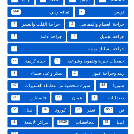
تونس
ثقافة ودين
668
7
جراحة العظام والمفاصل
جراحة القلب والصدر
1
2
جراحة تجميل
جراحة عامة
1
1
جراحة مسالك بولية
2
جمعيات خيرية وتنموية وشرعية
حياة كريمة
72
5
رمد وجراحة عيون
سكر و غدد صماء
2
2
سوريا
سيرة شخصية من عظماء العسيرات
47
48
صيدليات
عمان
فلسطين
275
17
1
فن
قطر
كورونا
لبنان
51
26
27
852
ليبيا
محافظات
مراكز الاشعة
2
5029
19