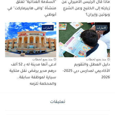
ماذا قال الرئيس الأميركي عن
"السلامة الغذائية" تغلق
زيارته إلى الخليج وعن الشرع
منشأة "وافى هايبرماركت" في
وبوتين وإيران؟
أبوظبي
الامارات
الامارات
منذ بضع لحظات
منذ بضع لحظات
دليل العطل والتقويم
ادعى أنها مدينة له بـ 52 ألف
الأكاديمي لمدارس دبي 2025-
درهم مدير يرفض نقل ملكية
2026
سيارة لموظفة سابقة..
والمحكمة تلزمه
تعليقات