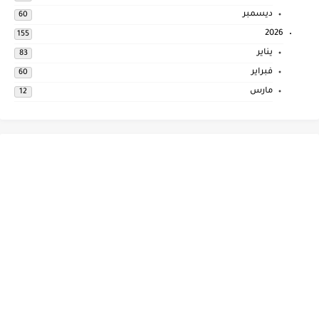
ديسمبر
60
2026
155
يناير
83
فبراير
60
مارس
12