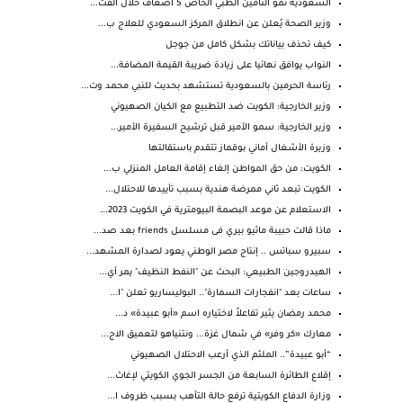
السعودية نمو التأمين الطبي الخاص 5 أضعاف خلال الفت...
وزير الصحة يُعلن عن انطلاق المركز السعودي للعلاج ب...
كيف تحذف بياناتك بشكل كامل من جوجل
النواب يوافق نهائيا على زيادة ضريبة القيمة المضافة...
رئاسة الحرمين بالسعودية تستشهد بحديث للنبي محمد وت...
وزير الخارجية: الكويت ضد التطبيع مع الكيان الصهيوني
وزير الخارجية: سمو الأمير قبل ترشيح السفيرة الأمير...
وزيرة الأشغال أماني بوقماز تتقدم باستقالتها
الكويت: من حق المواطن إلغاء إقامة العامل المنزلي ب...
الكويت تبعد ثاني ممرضة هندية بسبب تأييدها للاحتلال...
الاستعلام عن موعد البصمة البيومترية في الكويت 2023...
ماذا قالت حبيبة ماثيو بيري فى مسلسل friends بعد صد...
سبيرو سباتس .. إنتاج مصر الوطني يعود لصدارة المشهد...
الهيدروجين الطبيعي: البحث عن "النفط النظيف" يمر أي...
ساعات بعد "انفجارات السمارة".. البوليساريو تعلن "ا...
محمد رمضان يثير تفاعلاً لاختياره اسم «أبو عبيدة» د...
معارك «كر وفر» في شمال غزة... ونتنياهو لتعميق الاج...
“أبو عبيدة”.. الملثم الذي أرعب الاحتلال الصهيوني
إقلاع الطائرة السابعة من الجسر الجوي الكويتي لإغاث...
وزارة الدفاع الكويتية ترفع حالة التأهب بسبب ظروف ا...