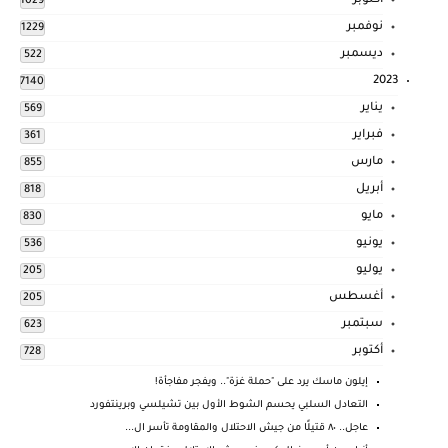
أكتوبر
1029
نوفمبر
1229
ديسمبر
522
2023
7140
يناير
569
فبراير
361
مارس
855
أبريل
818
مايو
830
يونيو
536
يوليو
205
أغسطس
205
سبتمبر
623
أكتوبر
728
إيلون ماسك يرد على "حملة غزة".. ويفجر مفاجأة!
التعادل السلبي يحسم الشوط الأول بين تشيلسي وبرينتفورد
عاجل.. ٨٠ قتيلًا من جيش الاحتلال والمقاومة تأسر ال...