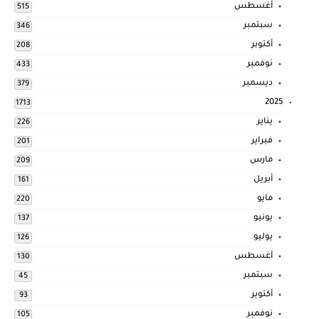
أغسطس
515
سبتمبر
346
أكتوبر
208
نوفمبر
433
ديسمبر
379
2025
1713
يناير
226
فبراير
201
مارس
209
أبريل
161
مايو
220
يونيو
137
يوليو
126
أغسطس
130
سبتمبر
45
أكتوبر
93
نوفمبر
105