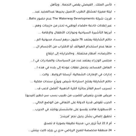
كأس الملك.. الفيصلي يقصي النجمة.. ويتأهل
ليلة مميزة لعشاق الطرب الأصيل يحييها عبدالمجيد عبد...
قررت شركة The Waterway Developments عدم حضور Ballo...
عبر إعلانات خادعة «قضاء أبوظبي» تحذر من «زيجات وهم...
أبرزها التأشيرة السياحية وجوازات الأطفال والإقامة ...
حاكم الشارقة يعتمد 76 مليون درهم لسداد مديونية الم...
منها عدم استخدام الهواتف أو الاقتراب من الأجسام ال...
«الأرصاد»: أمطار محتملة.. و«الحرارة» إلى ارتفاع
مجلس الوزراء يعتمد عدد من السياسات والمبادرات في ا...
العامل المساعد يتحمل نفقات عودته إلى بلده في هذه ا...
إدارات في الإمارات الشمالية: أرسلنا الروابط.. والت...
حاكم الشارقة يفتتح استراحة شيص ويوزّع سندات ملكية ...
تسريب اسم الفائز بجائزة الكرة الذهبية "أفضل لاعب ف...
مريض هندي يتعرض للضرب من طبيب بسب سر خطير (فيديو)
الحرب تقوض قدرة الدولة على التعافي من الوضع الحالي...
الأسطورة هالاند يقسو على مانشستر يونايتد في الديرب...
تحقيق إضافي بشأن رحيل نجم "فريندز"
أم الـ 22 ابناً تزور دبي: مدينة نظيفة بصورة لا تصدق
24 منطقة مخصصة للمرح الرياضي «دي بي ورلد كايت بيتش...