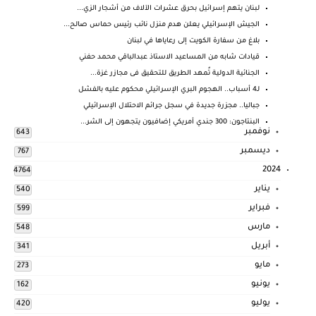
لبنان يتهم إسرائيل بحرق عشرات الآلاف من أشجار الزي...
الجيش الإسرائيلي يعلن هدم منزل نائب رئيس حماس صالح...
بلاغ من سفارة الكويت إلى رعاياها في لبنان
قيادات شابه من المساعيد الاستاذ عبدالباقي محمد حفني
الجنائية الدولية تٌمهد الطريق للتحقيق فى مجازر غزة...
لـ4 أسباب.. الهجوم البري الإسرائيلي محكوم عليه بالفشل
جباليا.. مجزرة جديدة في سجل جرائم الاحتلال الإسرائيلي
البنتاجون: 300 جندي أمريكي إضافيون يتجهون إلى الشر...
نوفمبر
643
ديسمبر
767
2024
4764
يناير
540
فبراير
599
مارس
548
أبريل
341
مايو
273
يونيو
162
يوليو
420