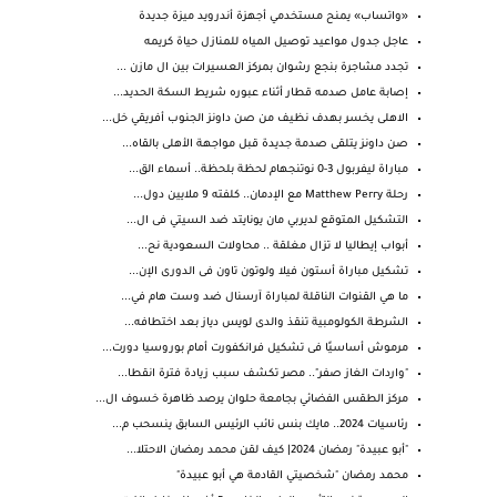
«واتساب» يمنح مستخدمي أجهزة أندرويد ميزة جديدة
عاجل جدول مواعيد توصيل المياه للمنازل حياة كريمه
تجدد مشاجرة بنجع رشوان بمركز العسيرات بين ال مازن ...
إصابة عامل صدمه قطار أثناء عبوره شريط السكة الحديد...
الاهلى يخسر بهدف نظيف من صن داونز الجنوب أفريقي خل...
صن داونز يتلقى صدمة جديدة قبل مواجهة الأهلى بالقاه...
مباراة ليفربول 3-0 نوتنجهام لحظة بلحظة.. أسماء الق...
رحلة Matthew Perry مع الإدمان.. كلفته 9 ملايين دول...
التشكيل المتوقع لديربي مان يونايتد ضد السيتي فى ال...
أبواب إيطاليا لا تزال مغلقة .. محاولات السعودية نح...
تشكيل مباراة أستون فيلا ولوتون تاون فى الدورى الإن...
ما هي القنوات الناقلة لمباراة آرسنال ضد وست هام في...
الشرطة الكولومبية تنقذ والدى لويس دياز بعد اختطافه...
مرموش أساسيًا فى تشكيل فرانكفورت أمام بوروسيا دورت...
"واردات الغاز صفر".. مصر تكشف سبب زيادة فترة انقطا...
مركز الطقس الفضائي بجامعة حلوان يرصد ظاهرة خسوف ال...
رئاسيات 2024.. مايك بنس نائب الرئيس السابق ينسحب م...
"أبو عبيدة" رمضان 2024| كيف لقن محمد رمضان الاحتلا...
محمد رمضان "شخصيتي القادمة هي أبو عبيدة"