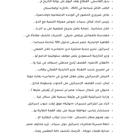
بدور القاسمي: القطاع يقف اليوم على بوابة التاريخ م...
الكلب الأكثر شجاعة في 2023.. «أخان» تركمانستان
عاجل ضروري الحضور الي الوحده الاجتماعيه باولادحمزة...
رئيس اتحاد قبائل سيناء: نخوض معركة التنمية مع الدو...
خلال مشاجرة.. إصابة عامل بجروح قطعية على يد آخر با...
مهندسة بالمعاش ورقص شرقي.. التحريات تكشف مفاجأة في...
القاهرة الإخبارية: مصر تسعى لدخول 100 شاحنة مساعدا...
إسرائيل: تحرير جندية محتجزة لدى «حماس» خلال العملي...
وزير الخارجية السعودي يثمن موقف سلوفينيا الداعم لو...
«الهلال الأحمر»: القصف يُخرج محطتي إسعاف في غزة وا...
في تصريح شديد اللهجة: وزير الخارجية العُماني يطالب...
الجيش الإسرائيلي يعلن مقتل قيادي في «حماس» بغارة جوية
لبنان: تجدد القصف الإسرائيلي على الجنوب وسقوط قذائ...
مدبولي من شمال سيناء: مصر لن تسمح أن يُفرض عليها أ...
وزارة إسرائيلية تقترح في وثيقة رسمية نقل سكان غزة ...
أنباء عن اعتراض مسيرات «حوثية» فوق إيلات جنوب إسرائيل
مستشار عباس: موافقة عربية على عقد القمة الطارئة يو...
بعد هجوم مطار داغستان.. ماذا حدث لركاب الطائرة الإ...
خطة مسربة لمخابرات إسرائيل حول سيناء.. تزيد مخاوف مصر
«بداية تقلبات جوية».. الأرصاد تكشف حالة الطقس ومنا...