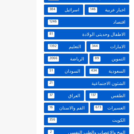
اخبار عربية
اسرائيل
384
146
اقتصاد
1246
الاطفال وحديثى الولادة
81
الامارات
التعليم
1392
344
التموين
الرياضة
2066
89
السعودية
السودان
51
434
الشئون الاجتماعية
21
الطقس
العراق
37
137
العسيرات
الفم والاسنان
16
673
الكويت
356
المخ والاعصاب والطب النفسي
2