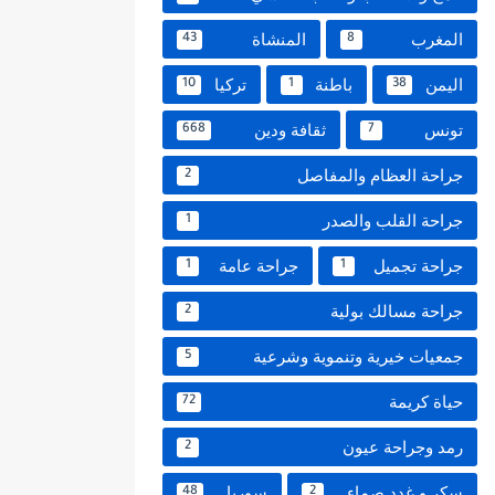
المغرب
المنشاة
43
8
اليمن
باطنة
تركيا
10
1
38
تونس
ثقافة ودين
668
7
جراحة العظام والمفاصل
2
جراحة القلب والصدر
1
جراحة تجميل
جراحة عامة
1
1
جراحة مسالك بولية
2
جمعيات خيرية وتنموية وشرعية
5
حياة كريمة
72
رمد وجراحة عيون
2
سكر و غدد صماء
سوريا
48
2