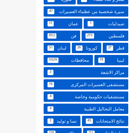
سيرة شخصية من عظماء العسيرات
47
صيدليات
عمان
17
1
فلسطين
فن
852
275
قطر
كورونا
لبنان
51
26
27
ليبيا
محافظات
5029
19
مراكز الاشعة
2
مستشفى العسيرات المركزى
74
مستشفيات حكومية وخاصة
4
معامل التحاليل الطبية
4
نتائج الامتحانات
نسا و توليد
2
45