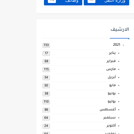
وزارة النقل
وظائف
118
117
الارشيف
2021
733
يناير
17
فبراير
68
مارس
115
أبريل
34
مايو
30
يونيو
38
يوليو
110
أغسطس
86
سبتمبر
64
أكتوبر
24