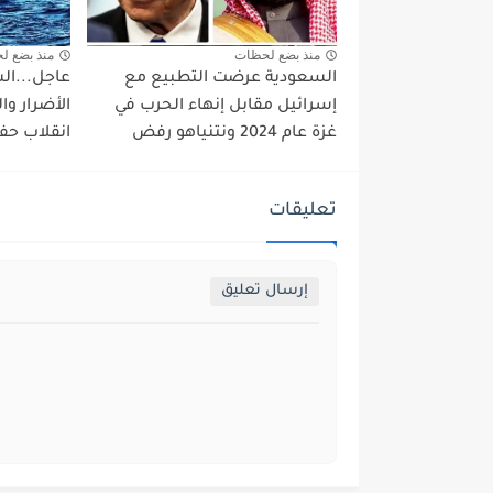
منذ بضع لحظات
منذ بضع ل
السعودية عرضت التطبيع مع
عاجل...ا
إسرائيل مقابل إنهاء الحرب في
الأضرار وا
غزة عام 2024 ونتنياهو رفض
انقلاب حف
تعليقات
إرسال تعليق