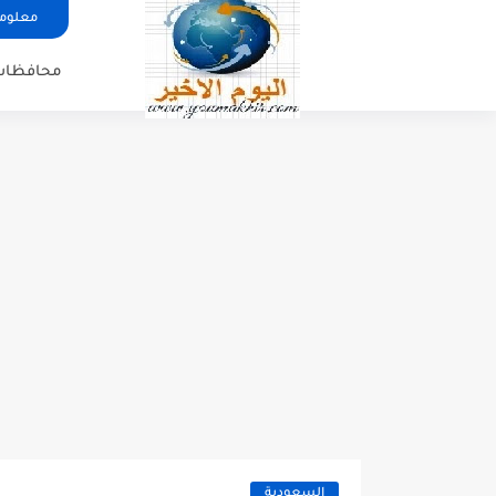
معلوما
محافظات
السعودية