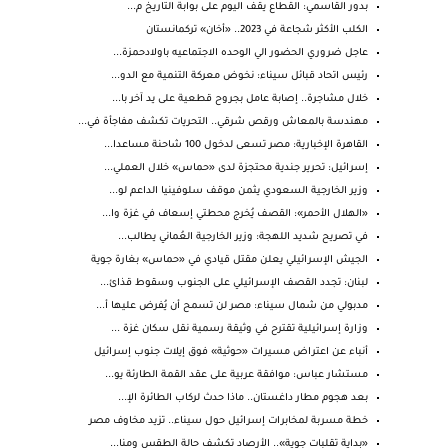
بدور القاسمي: القطاع يقف اليوم على بوابة التاريخ م...
الكلب الأكثر شجاعة في 2023.. «أخان» تركمانستان
عاجل ضروري الحضور الي الوحده الاجتماعيه باولادحمزة...
رئيس اتحاد قبائل سيناء: نخوض معركة التنمية مع الدو...
خلال مشاجرة.. إصابة عامل بجروح قطعية على يد آخر با...
مهندسة بالمعاش ورقص شرقي.. التحريات تكشف مفاجأة في...
القاهرة الإخبارية: مصر تسعى لدخول 100 شاحنة مساعدا...
إسرائيل: تحرير جندية محتجزة لدى «حماس» خلال العملي...
وزير الخارجية السعودي يثمن موقف سلوفينيا الداعم لو...
«الهلال الأحمر»: القصف يُخرج محطتي إسعاف في غزة وا...
في تصريح شديد اللهجة: وزير الخارجية العُماني يطالب...
الجيش الإسرائيلي يعلن مقتل قيادي في «حماس» بغارة جوية
لبنان: تجدد القصف الإسرائيلي على الجنوب وسقوط قذائ...
مدبولي من شمال سيناء: مصر لن تسمح أن يُفرض عليها أ...
وزارة إسرائيلية تقترح في وثيقة رسمية نقل سكان غزة ...
أنباء عن اعتراض مسيرات «حوثية» فوق إيلات جنوب إسرائيل
مستشار عباس: موافقة عربية على عقد القمة الطارئة يو...
بعد هجوم مطار داغستان.. ماذا حدث لركاب الطائرة الإ...
خطة مسربة لمخابرات إسرائيل حول سيناء.. تزيد مخاوف مصر
«بداية تقلبات جوية».. الأرصاد تكشف حالة الطقس ومنا...