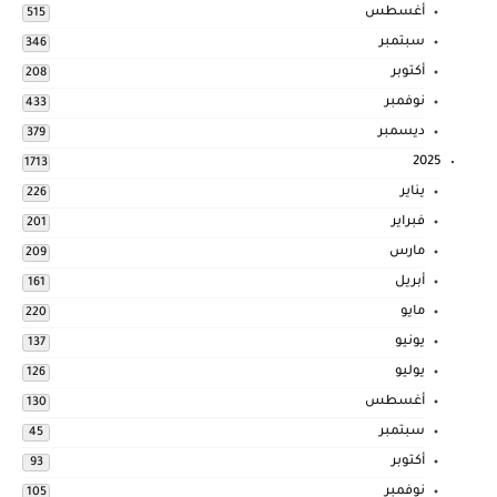
أغسطس
515
سبتمبر
346
أكتوبر
208
نوفمبر
433
ديسمبر
379
2025
1713
يناير
226
فبراير
201
مارس
209
أبريل
161
مايو
220
يونيو
137
يوليو
126
أغسطس
130
سبتمبر
45
أكتوبر
93
نوفمبر
105