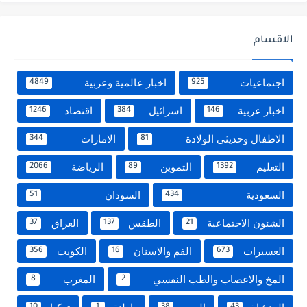
الاقسام
اجتماعيات
اخبار عالمية وعربية
4849
925
اخبار عربية
اسرائيل
اقتصاد
1246
384
146
الاطفال وحديثى الولادة
الامارات
344
81
التعليم
التموين
الرياضة
2066
89
1392
السعودية
السودان
51
434
الشئون الاجتماعية
الطقس
العراق
37
137
21
العسيرات
الفم والاسنان
الكويت
356
16
673
المخ والاعصاب والطب النفسي
المغرب
8
2