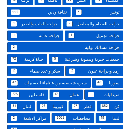
المنشاة
اليمن
باطنة
تركيا
10
1
38
43
تونس
ثقافة ودين
668
7
جراحة العظام والمفاصل
جراحة القلب والصدر
1
2
جراحة تجميل
جراحة عامة
1
1
جراحة مسالك بولية
2
جمعيات خيرية وتنموية وشرعية
حياة كريمة
72
5
رمد وجراحة عيون
سكر و غدد صماء
2
2
سوريا
سيرة شخصية من عظماء العسيرات
47
48
صيدليات
عمان
فلسطين
275
17
1
فن
قطر
كورونا
لبنان
51
26
27
852
ليبيا
محافظات
مراكز الاشعة
2
5029
19