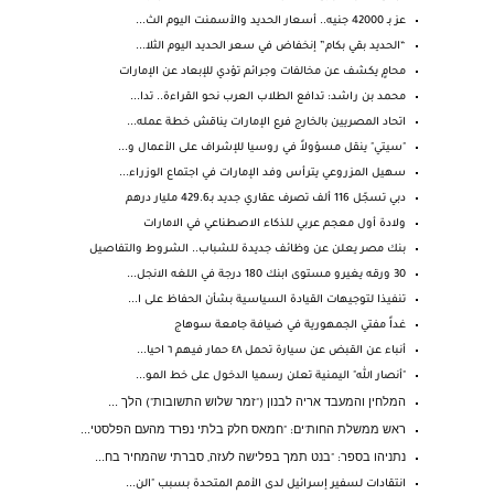
عز بـ 42000 جنيه.. أسعار الحديد والأسمنت اليوم الث...
“الحديد بقي بكام” إنخفاض في سعر الحديد اليوم الثلا...
محامٍ يكشف عن مخالفات وجرائم تؤدي للإبعاد عن الإمارات
محمد بن راشد: تدافع الطلاب العرب نحو القراءة.. تدا...
اتحاد المصريين بالخارج فرع الإمارات يناقش خطة عمله...
"سيتي" ينقل مسؤولاً في روسيا للإشراف على الأعمال و...
سهيل المزروعي يترأس وفد الإمارات في اجتماع الوزراء...
دبي تسجّل 116 ألف تصرف عقاري جديد بـ429.6 مليار درهم
ولادة أول معجم عربي للذكاء الاصطناعي في الامارات
بنك مصر يعلن عن وظائف جديدة للشباب.. الشروط والتفاصيل
30 ورقه يغيرو مستوى ابنك 180 درجة في اللغه الانجل...
تنفيذا لتوجيهات القيادة السياسية بشأن الحفاظ على ا...
غداً مفتي الجمهورية في ضيافة جامعة سوهاج
أنباء عن القبض عن سيارة تحمل ٤٨ حمار فيهم ٦ احيا...
"أنصار الله" اليمنية تعلن رسميا الدخول على خط المو...
המלחין והמעבד אריה לבנון ("זמר שלוש התשובות") הלך ...
ראש ממשלת החות'ים: "חמאס חלק בלתי נפרד מהעם הפלסטי...
נתניהו בספר: "בנט תמך בפלישה לעזה, סברתי שהמחיר בח...
انتقادات لسفير إسرائيل لدى الأمم المتحدة بسبب "الن...