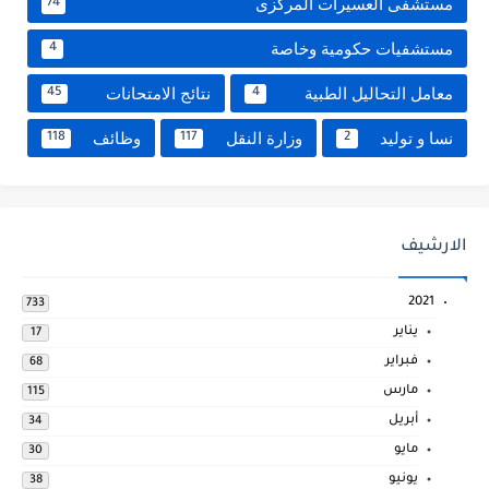
مستشفى العسيرات المركزى
74
مستشفيات حكومية وخاصة
4
معامل التحاليل الطبية
نتائج الامتحانات
45
4
نسا و توليد
وزارة النقل
وظائف
118
117
2
الارشيف
2021
733
يناير
17
فبراير
68
مارس
115
أبريل
34
مايو
30
يونيو
38