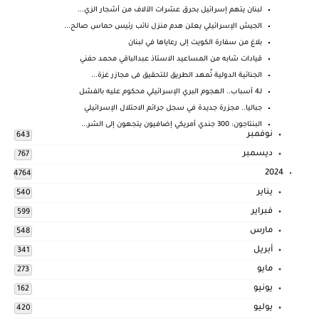
لبنان يتهم إسرائيل بحرق عشرات الآلاف من أشجار الزي...
الجيش الإسرائيلي يعلن هدم منزل نائب رئيس حماس صالح...
بلاغ من سفارة الكويت إلى رعاياها في لبنان
قيادات شابه من المساعيد الاستاذ عبدالباقي محمد حفني
الجنائية الدولية تٌمهد الطريق للتحقيق فى مجازر غزة...
لـ4 أسباب.. الهجوم البري الإسرائيلي محكوم عليه بالفشل
جباليا.. مجزرة جديدة في سجل جرائم الاحتلال الإسرائيلي
البنتاجون: 300 جندي أمريكي إضافيون يتجهون إلى الشر...
نوفمبر
643
ديسمبر
767
2024
4764
يناير
540
فبراير
599
مارس
548
أبريل
341
مايو
273
يونيو
162
يوليو
420