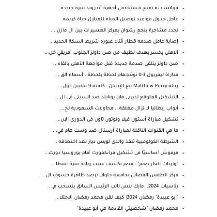
«واتساب» يمنح مستخدمي أجهزة أندرويد ميزة جديدة
عاجل جدول مواعيد توصيل المياه للمنازل حياة كريمه
تجدد مشاجرة بنجع رشوان بمركز العسيرات بين ال مازن ...
إصابة عامل صدمه قطار أثناء عبوره شريط السكة الحديد...
الاهلى يخسر بهدف نظيف من صن داونز الجنوب أفريقي خل...
صن داونز يتلقى صدمة جديدة قبل مواجهة الأهلى بالقاه...
مباراة ليفربول 3-0 نوتنجهام لحظة بلحظة.. أسماء الق...
رحلة Matthew Perry مع الإدمان.. كلفته 9 ملايين دول...
التشكيل المتوقع لديربي مان يونايتد ضد السيتي فى ال...
أبواب إيطاليا لا تزال مغلقة .. محاولات السعودية نح...
تشكيل مباراة أستون فيلا ولوتون تاون فى الدورى الإن...
ما هي القنوات الناقلة لمباراة آرسنال ضد وست هام في...
الشرطة الكولومبية تنقذ والدى لويس دياز بعد اختطافه...
مرموش أساسيًا فى تشكيل فرانكفورت أمام بوروسيا دورت...
"واردات الغاز صفر".. مصر تكشف سبب زيادة فترة انقطا...
مركز الطقس الفضائي بجامعة حلوان يرصد ظاهرة خسوف ال...
رئاسيات 2024.. مايك بنس نائب الرئيس السابق ينسحب م...
"أبو عبيدة" رمضان 2024| كيف لقن محمد رمضان الاحتلا...
محمد رمضان "شخصيتي القادمة هي أبو عبيدة"