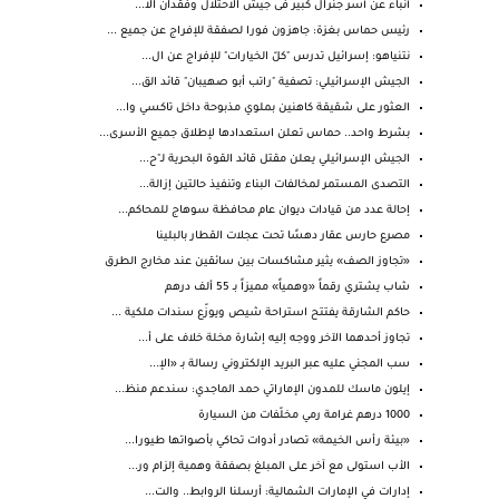
أنباء عن أسر جنرال كبير فى جيش الاحتلال وفقدان الا...
رئيس حماس بغزة: جاهزون فورا لصفقة للإفراج عن جميع ...
نتنياهو: إسرائيل تدرس "كلّ الخيارات" للإفراج عن ال...
الجيش الإسرائيلي: تصفية "راتب أبو صهيبان" قائد الق...
العثور على شقيقة كاهنين بملوي مذبوحة داخل تاكسي وا...
بشرط واحد.. حماس تعلن استعدادها لإطلاق جميع الأسرى...
الجيش الإسرائيلي يعلن مقتل قائد القوة البحرية لـ"ح...
التصدى المستمر لمخالفات البناء وتنفيذ حالتين إزالة...
إحالة عدد من قيادات ديوان عام محافظة سوهاج للمحاكم...
مصرع حارس عقار دهسًا تحت عجلات القطار بالبلينا
«تجاوز الصف» يثير مشاكسات بين سائقين عند مخارج الطرق
شاب يشتري رقماً «وهمياً» مميزاً بـ 55 ألف درهم
حاكم الشارقة يفتتح استراحة شيص ويوزّع سندات ملكية ...
تجاوز أحدهما الآخر ووجه إليه إشارة مخلة خلاف على أ...
سب المجني عليه عبر البريد الإلكتروني رسالة بـ «الإ...
إيلون ماسك للمدون الإماراتي حمد الماجدي: سندعم منظ...
1000 درهم غرامة رمي مخلّفات من السيارة
«بيئة رأس الخيمة» تصادر أدوات تحاكي بأصواتها طيورا...
الأب استولى مع آخر على المبلغ بصفقة وهمية إلزام ور...
إدارات في الإمارات الشمالية: أرسلنا الروابط.. والت...