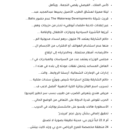
كأس الملك.. الفيصلي يقصي النجمة.. ويتأهل
ليلة مميزة لعشاق الطرب الأصيل يحييها عبدالمجيد عبد...
قررت شركة The Waterway Developments عدم حضور Ballo...
عبر إعلانات خادعة «قضاء أبوظبي» تحذر من «زيجات وهم...
أبرزها التأشيرة السياحية وجوازات الأطفال والإقامة ...
حاكم الشارقة يعتمد 76 مليون درهم لسداد مديونية الم...
منها عدم استخدام الهواتف أو الاقتراب من الأجسام ال...
«الأرصاد»: أمطار محتملة.. و«الحرارة» إلى ارتفاع
مجلس الوزراء يعتمد عدد من السياسات والمبادرات في ا...
العامل المساعد يتحمل نفقات عودته إلى بلده في هذه ا...
إدارات في الإمارات الشمالية: أرسلنا الروابط.. والت...
حاكم الشارقة يفتتح استراحة شيص ويوزّع سندات ملكية ...
تسريب اسم الفائز بجائزة الكرة الذهبية "أفضل لاعب ف...
مريض هندي يتعرض للضرب من طبيب بسب سر خطير (فيديو)
الحرب تقوض قدرة الدولة على التعافي من الوضع الحالي...
الأسطورة هالاند يقسو على مانشستر يونايتد في الديرب...
تحقيق إضافي بشأن رحيل نجم "فريندز"
أم الـ 22 ابناً تزور دبي: مدينة نظيفة بصورة لا تصدق
24 منطقة مخصصة للمرح الرياضي «دي بي ورلد كايت بيتش...