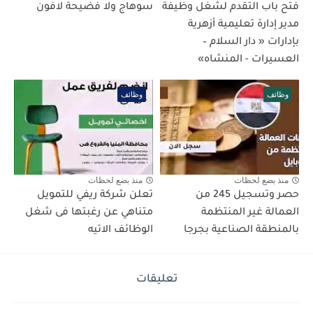
فتح باب التقدم لشغل وظيفة
سوهاج ولا فضيحة لافون
مدير إدارة تعليمية أزهرية
بإدارات « دار السلام –
العسيرات - المنشاه»
وظائف
وظائف
منذ بضع لحظات
منذ بضع لحظات
حصر وتسجيل 245 من
تعلن شركة ريفي للتمويل
العمالة غير المنتظمة
متناهي عن رغبتها فى شغل
بالمنطقة الصناعية بجرجا
الوظائف الاتيه
تعليقات