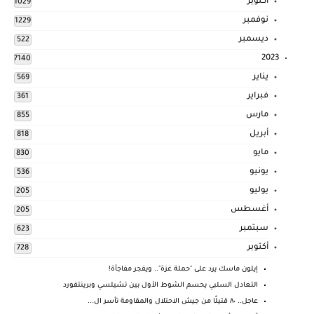
أكتوبر
1029
نوفمبر
1229
ديسمبر
522
2023
7140
يناير
569
فبراير
361
مارس
855
أبريل
818
مايو
830
يونيو
536
يوليو
205
أغسطس
205
سبتمبر
623
أكتوبر
728
إيلون ماسك يرد على "حملة غزة".. ويفجر مفاجأة!
التعادل السلبي يحسم الشوط الأول بين تشيلسي وبرينتفورد
عاجل.. ٨٠ قتيلًا من جيش الاحتلال والمقاومة تأسر ال...