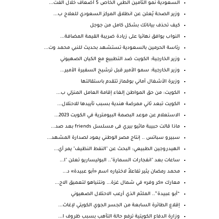
السعودية نمو التأمين الطبي الخاص 5 أضعاف خلال الفت...
وزير الصحة يُعلن عن انطلاق المركز السعودي للعلاج ب...
كيف تحذف بياناتك بشكل كامل من جوجل
النواب يوافق نهائيا على زيادة ضريبة القيمة المضافة...
رئاسة الحرمين بالسعودية تستشهد بحديث للنبي محمد وت...
وزير الخارجية: الكويت ضد التطبيع مع الكيان الصهيوني
وزير الخارجية: سمو الأمير قبل ترشيح السفيرة الأمير...
وزيرة الأشغال أماني بوقماز تتقدم باستقالتها
الكويت: من حق المواطن إلغاء إقامة العامل المنزلي ب...
الكويت تبعد ثاني ممرضة هندية بسبب تأييدها للاحتلال...
الاستعلام عن موعد البصمة البيومترية في الكويت 2023...
ماذا قالت حبيبة ماثيو بيري فى مسلسل friends بعد صد...
سبيرو سباتس .. إنتاج مصر الوطني يعود لصدارة المشهد...
الهيدروجين الطبيعي: البحث عن "النفط النظيف" يمر أي...
ساعات بعد "انفجارات السمارة".. البوليساريو تعلن "ا...
محمد رمضان يثير تفاعلاً لاختياره اسم «أبو عبيدة» د...
معارك «كر وفر» في شمال غزة... ونتنياهو لتعميق الاج...
“أبو عبيدة”.. الملثم الذي أرعب الاحتلال الصهيوني
إقلاع الطائرة السابعة من الجسر الجوي الكويتي لإغاث...
وزارة الدفاع الكويتية ترفع حالة التأهب بسبب ظروف ا...