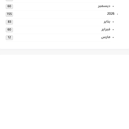
ديسمبر
60
2026
155
يناير
83
فبراير
60
مارس
12