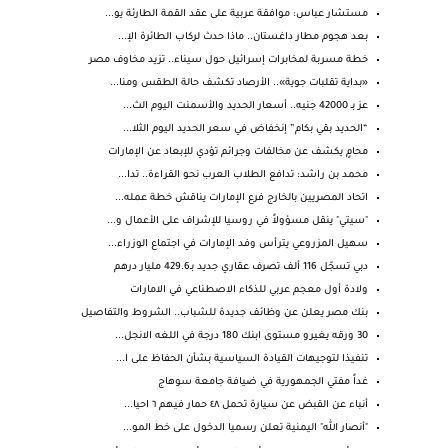
مستشار عباس: موافقة عربية على عقد القمة الطارئة يو...
بعد هجوم مطار داغستان.. ماذا حدث لركاب الطائرة الإ...
خطة مسربة لمخابرات إسرائيل حول سيناء.. تزيد مخاوف مصر
«بداية تقلبات جوية».. الأرصاد تكشف حالة الطقس ومنا...
عز بـ 42000 جنيه.. أسعار الحديد والأسمنت اليوم الث...
“الحديد بقي بكام” إنخفاض في سعر الحديد اليوم الثلا...
محامٍ يكشف عن مخالفات وجرائم تؤدي للإبعاد عن الإمارات
محمد بن راشد: تدافع الطلاب العرب نحو القراءة.. تدا...
اتحاد المصريين بالخارج فرع الإمارات يناقش خطة عمله...
"سيتي" ينقل مسؤولاً في روسيا للإشراف على الأعمال و...
سهيل المزروعي يترأس وفد الإمارات في اجتماع الوزراء...
دبي تسجّل 116 ألف تصرف عقاري جديد بـ429.6 مليار درهم
ولادة أول معجم عربي للذكاء الاصطناعي في الامارات
بنك مصر يعلن عن وظائف جديدة للشباب.. الشروط والتفاصيل
30 ورقه يغيرو مستوى ابنك 180 درجة في اللغه الانجل...
تنفيذا لتوجيهات القيادة السياسية بشأن الحفاظ على ا...
غداً مفتي الجمهورية في ضيافة جامعة سوهاج
أنباء عن القبض عن سيارة تحمل ٤٨ حمار فيهم ٦ احيا...
"أنصار الله" اليمنية تعلن رسميا الدخول على خط المو...