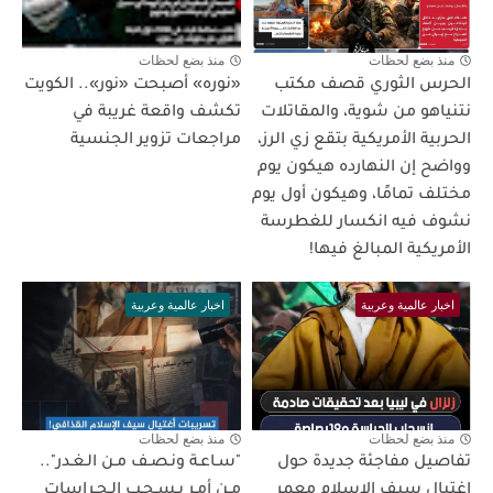
منذ بضع لحظات
منذ بضع لحظات
الحرس الثوري قصف مكتب
«نوره» أصبحت «نور».. الكويت
نتنياهو من شوية، والمقاتلات
تكشف واقعة غريبة في
الحربية الأمريكية بتقع زي الرز،
مراجعات تزوير الجنسية
وواضح إن النهارده هيكون يوم
مختلف تمامًا، وهيكون أول يوم
نشوف فيه انكسار للغطرسة
الأمريكية المبالغ فيها!
اخبار عالمية وعربية
اخبار عالمية وعربية
منذ بضع لحظات
منذ بضع لحظات
تفاصيل مفاجئة جديدة حول
"سـاعـة ونـصـف مـن الـغـدر"..
اغتيال سيف الإسلام معمر
مـن أمـر بـسـحـب الـحـراسات