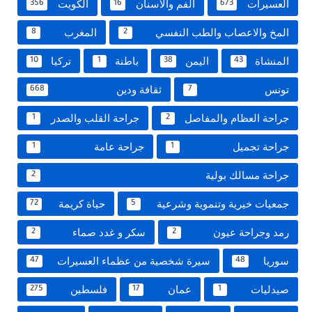
العسيرات
الفم والاسنان
الكويت
356
16
673
المخ والاعصاب والطب النفسي
المغرب
8
2
المنشاة
اليمن
باطنة
تركيا
10
1
38
43
تونس
ثقافة ودين
668
7
جراحة العظام والمفاصل
جراحة القلب والصدر
1
2
جراحة تجميل
جراحة عامة
1
1
جراحة مسالك بولية
2
جمعيات خيرية وتنموية وشرعية
حياة كريمة
72
5
رمد وجراحة عيون
سكر و غدد صماء
2
2
سوريا
سيرة شخصية من عظماء العسيرات
47
48
صيدليات
عمان
فلسطين
275
17
1