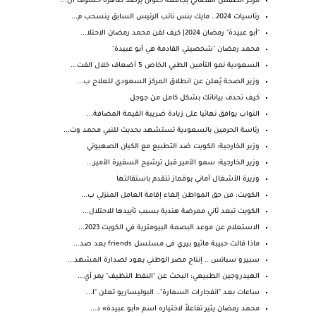
مركز الطقس الفضائي بجامعة حلوان يرصد ظاهرة خسوف ال...
رئاسيات 2024.. مايك بنس نائب الرئيس السابق ينسحب م...
"أبو عبيدة" رمضان 2024| كيف لقن محمد رمضان الاحتلا...
محمد رمضان "شخصيتي القادمة هي أبو عبيدة"
السعودية نمو التأمين الطبي الخاص 5 أضعاف خلال الفت...
وزير الصحة يُعلن عن انطلاق المركز السعودي للعلاج ب...
كيف تحذف بياناتك بشكل كامل من جوجل
النواب يوافق نهائيا على زيادة ضريبة القيمة المضافة...
رئاسة الحرمين بالسعودية تستشهد بحديث للنبي محمد وت...
وزير الخارجية: الكويت ضد التطبيع مع الكيان الصهيوني
وزير الخارجية: سمو الأمير قبل ترشيح السفيرة الأمير...
وزيرة الأشغال أماني بوقماز تتقدم باستقالتها
الكويت: من حق المواطن إلغاء إقامة العامل المنزلي ب...
الكويت تبعد ثاني ممرضة هندية بسبب تأييدها للاحتلال...
الاستعلام عن موعد البصمة البيومترية في الكويت 2023...
ماذا قالت حبيبة ماثيو بيري فى مسلسل friends بعد صد...
سبيرو سباتس .. إنتاج مصر الوطني يعود لصدارة المشهد...
الهيدروجين الطبيعي: البحث عن "النفط النظيف" يمر أي...
ساعات بعد "انفجارات السمارة".. البوليساريو تعلن "ا...
محمد رمضان يثير تفاعلاً لاختياره اسم «أبو عبيدة» د...