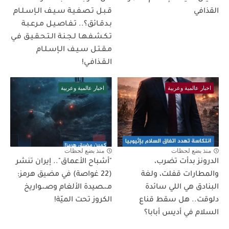
القذافي
قـبـل تـصـفـيـة سـيـف الـإسـلـام
بـدقـائق؟.. تـفـاصـيـل مـرعـبـة
تـكـشـفـهـا لـجـنـة الـتـحـقـيـق فـي
مـقـتـل سـيـف الـإسـلـام
الـقـذافـي!
اخبار عالمية وعربية
اخبار عالمية وعربية
منذ بضع لحظات
منذ بضع لحظات
الدرونز بدأت تضرب،
"أشباح الأعماق".. إيران تنشر
والمطارات قفلت، ولغة
(22 غواصة) في مضيق هرمز:
البنادق هي اللي سائدة
مـ،ـصيدة الألغام وصـ،ـواريخ
دلوقت.. هل سقط قناع
الكروز تحت الميّة!
السلام في أديس أبابا؟