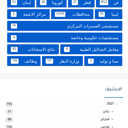
فن
قطر
كورونا
لبنان
51
26
27
852
ليبيا
محافظات
مراكز الاشعة
2
5029
19
مستشفى العسيرات المركزى
74
مستشفيات حكومية وخاصة
4
معامل التحاليل الطبية
نتائج الامتحانات
45
4
نسا و توليد
وزارة النقل
وظائف
118
117
2
الارشيف
2021
733
يناير
17
فبراير
68
مارس
115