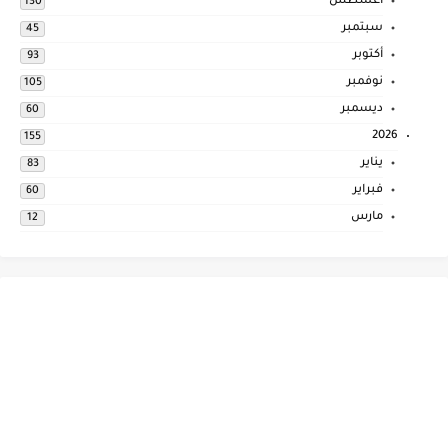
أغسطس
130
سبتمبر
45
أكتوبر
93
نوفمبر
105
ديسمبر
60
2026
155
يناير
83
فبراير
60
مارس
12