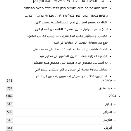
המלחין והמעבד אריה לבנון ("זמר שלוש התשובות") הלך ...
ראש ממשלת החות'ים: "חמאס חלק בלתי נפרד מהעם הפלסטי...
נתניהו בספר: "בנט תמך בפלישה לעזה, סברתי שהמחיר בח...
انتقادات لسفير إسرائيل لدى الأمم المتحدة بسبب "الن...
لبنان يتهم إسرائيل بحرق عشرات الآلاف من أشجار الزي...
الجيش الإسرائيلي يعلن هدم منزل نائب رئيس حماس صالح...
بلاغ من سفارة الكويت إلى رعاياها في لبنان
قيادات شابه من المساعيد الاستاذ عبدالباقي محمد حفني
الجنائية الدولية تٌمهد الطريق للتحقيق فى مجازر غزة...
لـ4 أسباب.. الهجوم البري الإسرائيلي محكوم عليه بالفشل
جباليا.. مجزرة جديدة في سجل جرائم الاحتلال الإسرائيلي
البنتاجون: 300 جندي أمريكي إضافيون يتجهون إلى الشر...
نوفمبر
643
ديسمبر
767
2024
4764
يناير
540
فبراير
599
مارس
548
أبريل
341