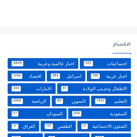
الاقسام
اجتماعيات
اخبار عالمية وعربية
4849
925
اخبار عربية
اسرائيل
اقتصاد
1246
384
146
الاطفال وحديثى الولادة
الامارات
344
81
التعليم
التموين
الرياضة
2066
89
1392
السعودية
السودان
51
434
الشئون الاجتماعية
الطقس
العراق
37
137
21