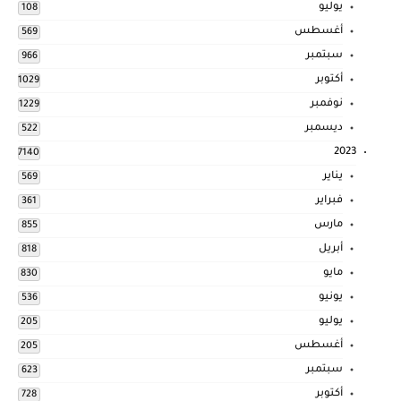
يوليو
108
أغسطس
569
سبتمبر
966
أكتوبر
1029
نوفمبر
1229
ديسمبر
522
2023
7140
يناير
569
فبراير
361
مارس
855
أبريل
818
مايو
830
يونيو
536
يوليو
205
أغسطس
205
سبتمبر
623
أكتوبر
728