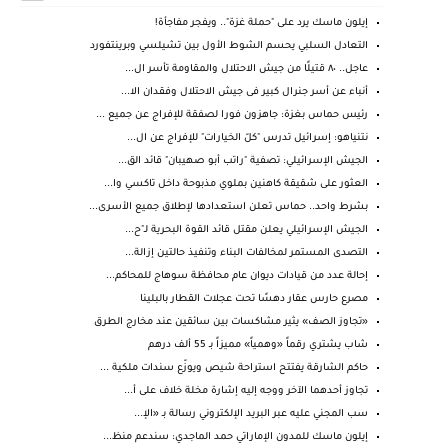
إيلون ماسك يرد على "حملة غزة".. ويفجر مفاجأة!
التعادل السلبي يحسم الشوط الأول بين تشيلسي وبرينتفورد
عاجل.. ٨٠ قتيلًا من جيش الاحتلال والمقاومة تأسر ال...
أنباء عن أسر جنرال كبير فى جيش الاحتلال وفقدان الا...
رئيس حماس بغزة: جاهزون فورا لصفقة للإفراج عن جميع ...
نتنياهو: إسرائيل تدرس "كلّ الخيارات" للإفراج عن ال...
الجيش الإسرائيلي: تصفية "راتب أبو صهيبان" قائد الق...
العثور على شقيقة كاهنين بملوي مذبوحة داخل تاكسي وا...
بشرط واحد.. حماس تعلن استعدادها لإطلاق جميع الأسرى...
الجيش الإسرائيلي يعلن مقتل قائد القوة البحرية لـ"ح...
التصدى المستمر لمخالفات البناء وتنفيذ حالتين إزالة...
إحالة عدد من قيادات ديوان عام محافظة سوهاج للمحاكم...
مصرع حارس عقار دهسًا تحت عجلات القطار بالبلينا
«تجاوز الصف» يثير مشاكسات بين سائقين عند مخارج الطرق
شاب يشتري رقماً «وهمياً» مميزاً بـ 55 ألف درهم
حاكم الشارقة يفتتح استراحة شيص ويوزّع سندات ملكية ...
تجاوز أحدهما الآخر ووجه إليه إشارة مخلة خلاف على أ...
سب المجني عليه عبر البريد الإلكتروني رسالة بـ «الإ...
إيلون ماسك للمدون الإماراتي حمد الماجدي: سندعم منظ...