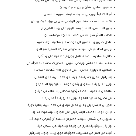
الأسطورة هالاند يقسو على مانشستر يونايتد في الديرب...
تحقيق إضافي بشأن رحيل نجم "فريندز"
أم الـ 22 ابناً تزور دبي: مدينة نظيفة بصورة لا تصدق
24 منطقة مخصصة للمرح الرياضي «دي بي ورلد كايت بيتش...
بدور القاسمي: القطاع يقف اليوم على بوابة التاريخ م...
الكلب الأكثر شجاعة في 2023.. «أخان» تركمانستان
عاجل ضروري الحضور الي الوحده الاجتماعيه باولادحمزة...
رئيس اتحاد قبائل سيناء: نخوض معركة التنمية مع الدو...
خلال مشاجرة.. إصابة عامل بجروح قطعية على يد آخر با...
مهندسة بالمعاش ورقص شرقي.. التحريات تكشف مفاجأة في...
القاهرة الإخبارية: مصر تسعى لدخول 100 شاحنة مساعدا...
إسرائيل: تحرير جندية محتجزة لدى «حماس» خلال العملي...
وزير الخارجية السعودي يثمن موقف سلوفينيا الداعم لو...
«الهلال الأحمر»: القصف يُخرج محطتي إسعاف في غزة وا...
في تصريح شديد اللهجة: وزير الخارجية العُماني يطالب...
الجيش الإسرائيلي يعلن مقتل قيادي في «حماس» بغارة جوية
لبنان: تجدد القصف الإسرائيلي على الجنوب وسقوط قذائ...
مدبولي من شمال سيناء: مصر لن تسمح أن يُفرض عليها أ...
وزارة إسرائيلية تقترح في وثيقة رسمية نقل سكان غزة ...
أنباء عن اعتراض مسيرات «حوثية» فوق إيلات جنوب إسرائيل