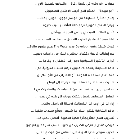
معارك «كر وفر» في شمال غزة... ونتنياهو لتعميق الاج...
“أبو عبيدة”.. الملثم الذي أرعب الاحتلال الصهيوني
إقلاع الطائرة السابعة من الجسر الجوي الكويتي لإغاث...
وزارة الدفاع الكويتية ترفع حالة التأهب بسبب ظروف ا...
كأس الملك.. الفيصلي يقصي النجمة.. ويتأهل
ليلة مميزة لعشاق الطرب الأصيل يحييها عبدالمجيد عبد...
قررت شركة The Waterway Developments عدم حضور Ballo...
عبر إعلانات خادعة «قضاء أبوظبي» تحذر من «زيجات وهم...
أبرزها التأشيرة السياحية وجوازات الأطفال والإقامة ...
حاكم الشارقة يعتمد 76 مليون درهم لسداد مديونية الم...
منها عدم استخدام الهواتف أو الاقتراب من الأجسام ال...
«الأرصاد»: أمطار محتملة.. و«الحرارة» إلى ارتفاع
مجلس الوزراء يعتمد عدد من السياسات والمبادرات في ا...
العامل المساعد يتحمل نفقات عودته إلى بلده في هذه ا...
إدارات في الإمارات الشمالية: أرسلنا الروابط.. والت...
حاكم الشارقة يفتتح استراحة شيص ويوزّع سندات ملكية ...
تسريب اسم الفائز بجائزة الكرة الذهبية "أفضل لاعب ف...
مريض هندي يتعرض للضرب من طبيب بسب سر خطير (فيديو)
الحرب تقوض قدرة الدولة على التعافي من الوضع الحالي...