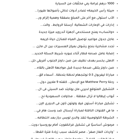
1000 درهم غرامة رمي مخلّفات من السيارة
«بيئة رأس الخيمة» تصادر أدوات تحاكي بأصواتها طيورا...
الأب استولى مع آخر على المبلغ بصفقة وهمية إلزام ور...
إدارات في الإمارات الشمالية: أرسلنا الروابط.. والت...
«واتساب» يمنح مستخدمي أجهزة أندرويد ميزة جديدة
عاجل جدول مواعيد توصيل المياه للمنازل حياة كريمه
تجدد مشاجرة بنجع رشوان بمركز العسيرات بين ال مازن ...
إصابة عامل صدمه قطار أثناء عبوره شريط السكة الحديد...
الاهلى يخسر بهدف نظيف من صن داونز الجنوب أفريقي خل...
صن داونز يتلقى صدمة جديدة قبل مواجهة الأهلى بالقاه...
مباراة ليفربول 3-0 نوتنجهام لحظة بلحظة.. أسماء الق...
رحلة Matthew Perry مع الإدمان.. كلفته 9 ملايين دول...
التشكيل المتوقع لديربي مان يونايتد ضد السيتي فى ال...
أبواب إيطاليا لا تزال مغلقة .. محاولات السعودية نح...
تشكيل مباراة أستون فيلا ولوتون تاون فى الدورى الإن...
ما هي القنوات الناقلة لمباراة آرسنال ضد وست هام في...
الشرطة الكولومبية تنقذ والدى لويس دياز بعد اختطافه...
مرموش أساسيًا فى تشكيل فرانكفورت أمام بوروسيا دورت...
"واردات الغاز صفر".. مصر تكشف سبب زيادة فترة انقطا...