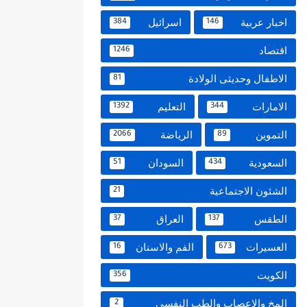
اخبار عربية
اسرائيل
384
146
اقتصاد
1246
الاطفال وحديثى الولادة
81
الامارات
التعليم
1392
344
التموين
الرياضة
2066
89
السعودية
السودان
51
434
الشئون الاجتماعية
21
الطقس
العراق
37
137
العسيرات
الفم والاسنان
16
673
الكويت
356
المخ والاعصاب والطب النفسي
2