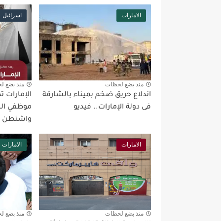
الامارات
اسرائيل
منذ بضع لحظات
منذ بضع ل
اندلاع حريق ضخم بميناء بالشارقة
الإمارات ت
فى دولة الإمارات.. فيديو
موظفي الس
واشنطن
الامارات
الامارات
منذ بضع لحظات
منذ بضع ل