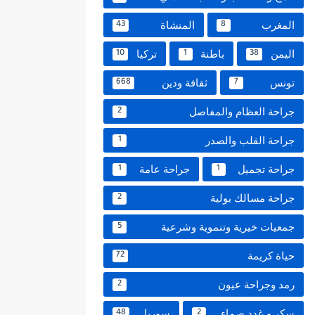
المغرب
المنشاة
43
8
اليمن
باطنة
تركيا
10
1
38
تونس
ثقافة ودين
668
7
جراحة العظام والمفاصل
2
جراحة القلب والصدر
1
جراحة تجميل
جراحة عامة
1
1
جراحة مسالك بولية
2
جمعيات خيرية وتنموية وشرعية
5
حياة كريمة
72
رمد وجراحة عيون
2
سكر و غدد صماء
سوريا
48
2