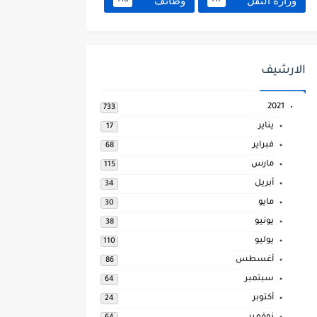
وزارة النقل
وظائف
118
117
الارشيف
2021
733
يناير
17
فبراير
68
مارس
115
أبريل
34
مايو
30
يونيو
38
يوليو
110
أغسطس
86
سبتمبر
64
أكتوبر
24