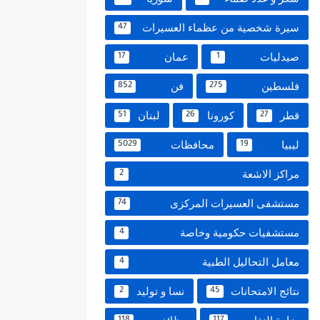
سيرة شخصية من عظماء العسيرات
47
صيدليات
عمان
17
1
فلسطين
فن
852
275
قطر
كورونا
لبنان
51
26
27
ليبيا
محافظات
5029
19
مراكز الاشعة
2
مستشفى العسيرات المركزى
74
مستشفيات حكومية وخاصة
4
معامل التحاليل الطبية
4
نتائج الامتحانات
نسا و توليد
2
45