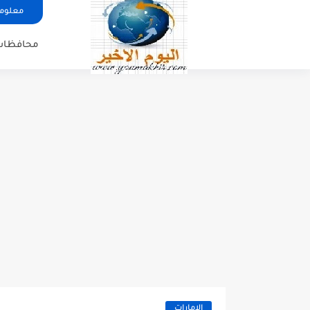
معلوما
محافظات
الامارات