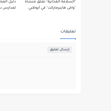
"السلامة الغذائية" تغلق منشأة
دليل العطل
"وافى هايبرماركت" في أبوظبي
لمدارس دبي 2025-
تعليقات
إرسال تعليق