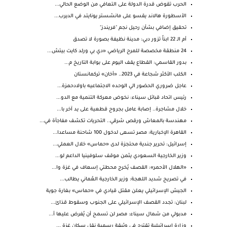
الحرب تقوض قدرة الدولة على التعافي من الوضع الحالي...
الأسطورة هالاند يقسو على مانشستر يونايتد في الديرب...
تحقيق إضافي بشأن رحيل نجم "فريندز"
أم الـ 22 ابناً تزور دبي: مدينة نظيفة بصورة لا تصدق
24 منطقة مخصصة للمرح الرياضي «دي بي ورلد كايت بيتش...
بدور القاسمي: القطاع يقف اليوم على بوابة التاريخ م...
الكلب الأكثر شجاعة في 2023.. «أخان» تركمانستان
عاجل ضروري الحضور الي الوحده الاجتماعيه باولادحمزة...
رئيس اتحاد قبائل سيناء: نخوض معركة التنمية مع الدو...
خلال مشاجرة.. إصابة عامل بجروح قطعية على يد آخر با...
مهندسة بالمعاش ورقص شرقي.. التحريات تكشف مفاجأة في...
القاهرة الإخبارية: مصر تسعى لدخول 100 شاحنة مساعدا...
إسرائيل: تحرير جندية محتجزة لدى «حماس» خلال العملي...
وزير الخارجية السعودي يثمن موقف سلوفينيا الداعم لو...
«الهلال الأحمر»: القصف يُخرج محطتي إسعاف في غزة وا...
في تصريح شديد اللهجة: وزير الخارجية العُماني يطالب...
الجيش الإسرائيلي يعلن مقتل قيادي في «حماس» بغارة جوية
لبنان: تجدد القصف الإسرائيلي على الجنوب وسقوط قذائ...
مدبولي من شمال سيناء: مصر لن تسمح أن يُفرض عليها أ...
وزارة إسرائيلية تقترح في وثيقة رسمية نقل سكان غزة ...