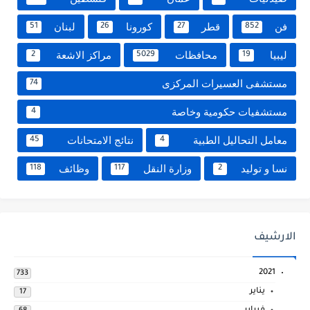
فن
قطر
كورونا
لبنان
51
26
27
852
ليبيا
محافظات
مراكز الاشعة
2
5029
19
مستشفى العسيرات المركزى
74
مستشفيات حكومية وخاصة
4
معامل التحاليل الطبية
نتائج الامتحانات
45
4
نسا و توليد
وزارة النقل
وظائف
118
117
2
الارشيف
2021
733
يناير
17