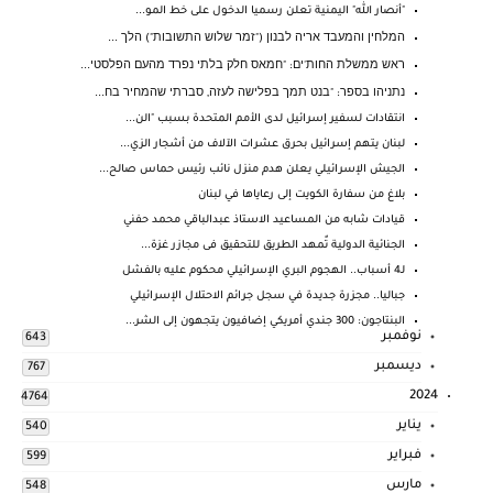
"أنصار الله" اليمنية تعلن رسميا الدخول على خط المو...
המלחין והמעבד אריה לבנון ("זמר שלוש התשובות") הלך ...
ראש ממשלת החות'ים: "חמאס חלק בלתי נפרד מהעם הפלסטי...
נתניהו בספר: "בנט תמך בפלישה לעזה, סברתי שהמחיר בח...
انتقادات لسفير إسرائيل لدى الأمم المتحدة بسبب "الن...
لبنان يتهم إسرائيل بحرق عشرات الآلاف من أشجار الزي...
الجيش الإسرائيلي يعلن هدم منزل نائب رئيس حماس صالح...
بلاغ من سفارة الكويت إلى رعاياها في لبنان
قيادات شابه من المساعيد الاستاذ عبدالباقي محمد حفني
الجنائية الدولية تٌمهد الطريق للتحقيق فى مجازر غزة...
لـ4 أسباب.. الهجوم البري الإسرائيلي محكوم عليه بالفشل
جباليا.. مجزرة جديدة في سجل جرائم الاحتلال الإسرائيلي
البنتاجون: 300 جندي أمريكي إضافيون يتجهون إلى الشر...
نوفمبر
643
ديسمبر
767
2024
4764
يناير
540
فبراير
599
مارس
548