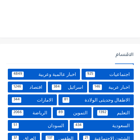
الاقسام
اجتماعيات
اخبار عالمية وعربية
4849
925
اخبار عربية
اسرائيل
اقتصاد
1246
384
146
الاطفال وحديثى الولادة
الامارات
344
81
التعليم
التموين
الرياضة
2066
89
1392
السعودية
السودان
51
434
الشئون الاجتماعية
الطقس
العراق
37
137
21