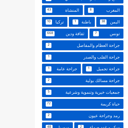
المغرب
المنشاة
43
8
اليمن
باطنة
تركيا
10
1
38
تونس
ثقافة ودين
668
7
جراحة العظام والمفاصل
2
جراحة القلب والصدر
1
جراحة تجميل
جراحة عامة
1
1
جراحة مسالك بولية
2
جمعيات خيرية وتنموية وشرعية
5
حياة كريمة
72
رمد وجراحة عيون
2
سكر و غدد صماء
سوريا
48
2