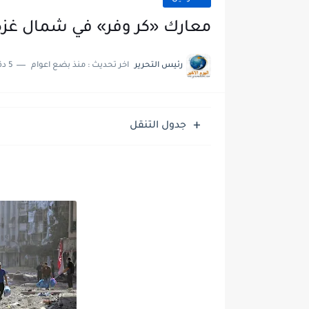
معارك «كر وفر» في شمال غزة..
رئيس التحرير
اخر تحديث :
منذ بضع اعوام
5 دقائق للقراءة
جدول التنقل