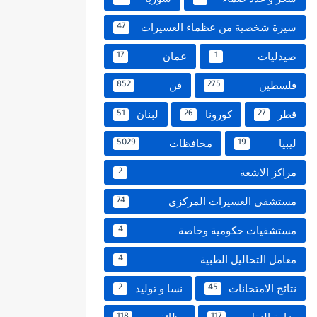
سيرة شخصية من عظماء العسيرات
47
صيدليات
عمان
17
1
فلسطين
فن
852
275
قطر
كورونا
لبنان
51
26
27
ليبيا
محافظات
5029
19
مراكز الاشعة
2
مستشفى العسيرات المركزى
74
مستشفيات حكومية وخاصة
4
معامل التحاليل الطبية
4
نتائج الامتحانات
نسا و توليد
2
45