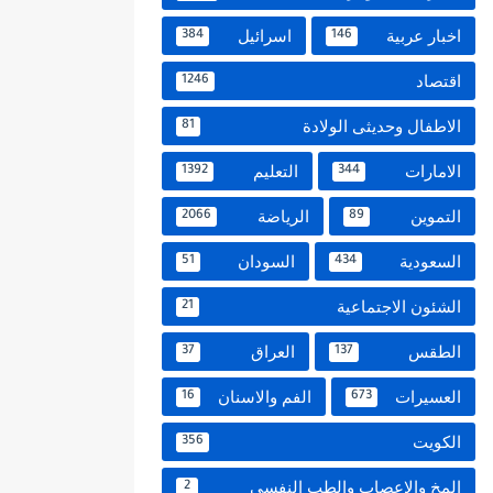
اخبار عربية
اسرائيل
384
146
اقتصاد
1246
الاطفال وحديثى الولادة
81
الامارات
التعليم
1392
344
التموين
الرياضة
2066
89
السعودية
السودان
51
434
الشئون الاجتماعية
21
الطقس
العراق
37
137
العسيرات
الفم والاسنان
16
673
الكويت
356
المخ والاعصاب والطب النفسي
2