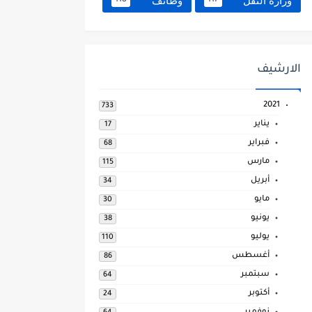
وزارة النقل
وظائف
118
117
الارشيف
2021
733
يناير
17
فبراير
68
مارس
115
أبريل
34
مايو
30
يونيو
38
يوليو
110
أغسطس
86
سبتمبر
64
أكتوبر
24