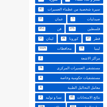
سيرة شخصية من عظماء العسيرات
47
صيدليات
عمان
17
1
فلسطين
فن
852
275
قطر
كورونا
لبنان
51
26
27
ليبيا
محافظات
5029
19
مراكز الاشعة
2
مستشفى العسيرات المركزى
74
مستشفيات حكومية وخاصة
4
معامل التحاليل الطبية
4
نتائج الامتحانات
نسا و توليد
2
45