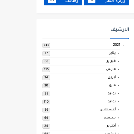
وزارة النقل
وظائف
118
117
الارشيف
2021
733
يناير
17
فبراير
68
مارس
115
أبريل
34
مايو
30
يونيو
38
يوليو
110
أغسطس
86
سبتمبر
64
أكتوبر
24