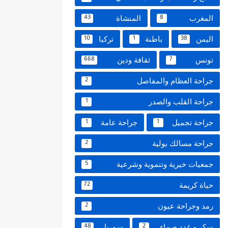
المغرب
المنشاة
43
8
اليمن
باطنة
تركيا
10
1
38
تونس
ثقافة ودين
668
7
جراحة العظام والمفاصل
2
جراحة القلب والصدر
1
جراحة تجميل
جراحة عامة
1
1
جراحة مسالك بولية
2
جمعيات خيرية وتنموية وشرعية
5
حياة كريمة
72
رمد وجراحة عيون
2
سكر و غدد صماء
سوريا
48
2