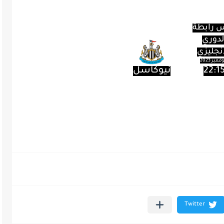
 رابطة
لدوري
إنجليزي
22:1
نيوكاسل