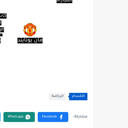
المباراة
كأس
ا
ال
1 نوفمبر 2023
مان يونايتد
5
استعراض
المباراة
الأقسام
الرياضة