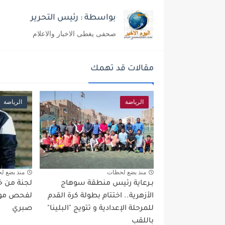
بواسطة : رئيس التحرير
صحفى يغطى الاخبار والاعلام
مقالات قد تهمك
الرياضة
الرياضة
منذ بضع لحظات
منذ بضع ل
بـرعاية رئيس منطقة سوهاج
لجنة من خبر
الأزهرية.. اختتام بطولة كرة القدم
لفحص موق
للمرحلة الإعدادية و تتويج "البلينا"
صبري
باللقب