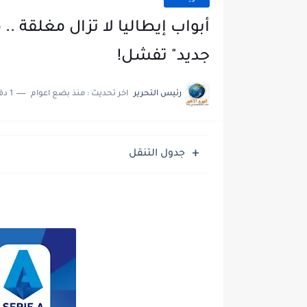
أبواب إيطاليا لا تزال مغلقة .
جديد" تفشل!
رئيس التحرير
اخر تحديث :
منذ بضع اعوام
1 دقائق للقراءة
جدول التنقل