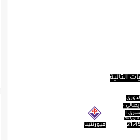
س النادي الإيطالي ومالكه، لا يفكر بالأساس
أمام المستثمرين.
يذكر أن السعودية بدأت استثمارها في الأندية الأوروبية عام 2021 وقتما نجح
ى ملكية نادي نيوكاسل بالكامل، ومنذ
دٍ جديد لخطتها الاستثمارية.
ات التالية
لدوري
يطالي -
يري آ
2
21:4
فيورنتينا