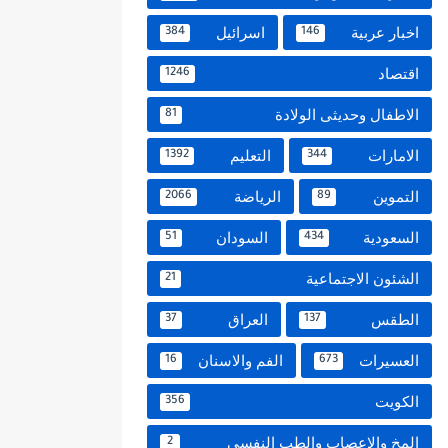
اخبار عربية
اسرائيل
384
146
اقتصاد
1246
الاطفال وحديثى الولادة
81
الامارات
التعليم
1392
344
التموين
الرياضة
2066
89
السعودية
السودان
51
434
الشئون الاجتماعية
21
الطقس
العراق
37
137
العسيرات
الفم والاسنان
16
673
الكويت
356
المخ والاعصاب والطب النفسي
2