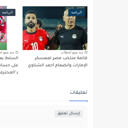
الرياضة
الرياضة
منذ بضع لحظات
منذ بضع ل
قائمة منتخب مصر لمعسكر
السلط يعو
الإمارات وانضمام أحمد الشناوي
على حساب 
بـ"المحترف
تعليقات
إرسال تعليق