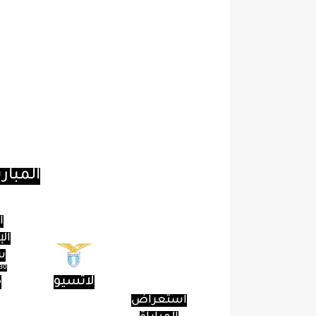
كذلك أوضح تشيرا أن روكو كوميسو؛ رئي
في بيعه، ولم يسبق له أن عرضه للبيع 
صندوق الاستثمارات في الاستحواذ عل
ذلك الحين تُجرى المحاولات لإضافة نا
المباري
ا
الإ
س
30 أكتوبر 023
لاتسيو
5
استعراض