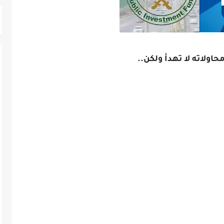
ولاته لا تهدأ ولكن..
 عن نادٍ جديد لشرائه بعد تجربته الناجحة مع
بة نحو إيطاليا.
ث بين إيطاليا والسعودية كان منصبًا على عدد من
تينا، لكن الأخير تحديدًا عاد إليه الحديث مؤخرًا.
عودية، حسم الصحفي الشهير نيكولا تشيرا الجدل
الاستثمار السعودي بشرائه بـ"الشائعات".