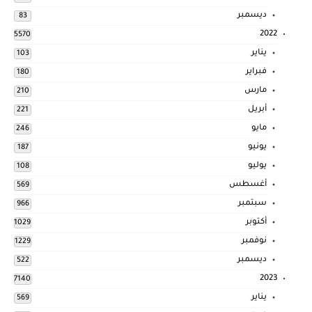
ديسمبر
83
2022
5570
يناير
103
فبراير
180
مارس
210
أبريل
221
مايو
246
يونيو
187
يوليو
108
أغسطس
569
سبتمبر
966
أكتوبر
1029
نوفمبر
1229
ديسمبر
522
2023
7140
يناير
569