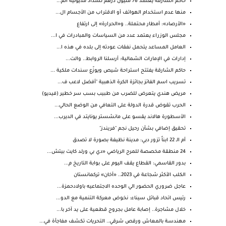
حاكم الشارقة يعتمد 76 مليون درهم لسداد مديونية الم...
منها عدم استخدام الهواتف أو الاقتراب من الأجسام ال...
«الأرصاد»: أمطار محتملة.. و«الحرارة» إلى ارتفاع
مجلس الوزراء يعتمد عدد من السياسات والمبادرات في ا...
العامل المساعد يتحمل نفقات عودته إلى بلده في هذه ا...
إدارات في الإمارات الشمالية: أرسلنا الروابط.. والت...
حاكم الشارقة يفتتح استراحة شيص ويوزّع سندات ملكية ...
تسريب اسم الفائز بجائزة الكرة الذهبية "أفضل لاعب ف...
مريض هندي يتعرض للضرب من طبيب بسب سر خطير (فيديو)
الحرب تقوض قدرة الدولة على التعافي من الوضع الحالي...
الأسطورة هالاند يقسو على مانشستر يونايتد في الديرب...
تحقيق إضافي بشأن رحيل نجم "فريندز"
أم الـ 22 ابناً تزور دبي: مدينة نظيفة بصورة لا تصدق
24 منطقة مخصصة للمرح الرياضي «دي بي ورلد كايت بيتش...
بدور القاسمي: القطاع يقف اليوم على بوابة التاريخ م...
الكلب الأكثر شجاعة في 2023.. «أخان» تركمانستان
عاجل ضروري الحضور الي الوحده الاجتماعيه باولادحمزة...
رئيس اتحاد قبائل سيناء: نخوض معركة التنمية مع الدو...
خلال مشاجرة.. إصابة عامل بجروح قطعية على يد آخر با...
مهندسة بالمعاش ورقص شرقي.. التحريات تكشف مفاجأة في...