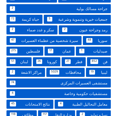
جراحة مسالك بولية
2
جمعيات خيرية وتنموية وشرعية
حياة كريمة
72
5
رمد وجراحة عيون
سكر و غدد صماء
2
2
سوريا
سيرة شخصية من عظماء العسيرات
47
48
صيدليات
عمان
فلسطين
275
17
1
فن
قطر
كورونا
لبنان
51
26
27
852
ليبيا
محافظات
مراكز الاشعة
2
5029
19
مستشفى العسيرات المركزى
74
مستشفيات حكومية وخاصة
4
معامل التحاليل الطبية
نتائج الامتحانات
45
4
نسا و توليد
وزارة النقل
وظائف
118
117
2