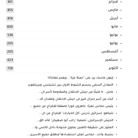
فبراير
361
مارس
855
أبريل
818
مايو
830
يونيو
536
يوليو
205
أغسطس
205
سبتمبر
623
أكتوبر
728
إيلون ماسك يرد على "حملة غزة".. ويفجر مفاجأة!
التعادل السلبي يحسم الشوط الأول بين تشيلسي وبرينتفورد
عاجل.. ٨٠ قتيلًا من جيش الاحتلال والمقاومة تأسر ال...
أنباء عن أسر جنرال كبير فى جيش الاحتلال وفقدان الا...
رئيس حماس بغزة: جاهزون فورا لصفقة للإفراج عن جميع ...
نتنياهو: إسرائيل تدرس "كلّ الخيارات" للإفراج عن ال...
الجيش الإسرائيلي: تصفية "راتب أبو صهيبان" قائد الق...
العثور على شقيقة كاهنين بملوي مذبوحة داخل تاكسي وا...
بشرط واحد.. حماس تعلن استعدادها لإطلاق جميع الأسرى...