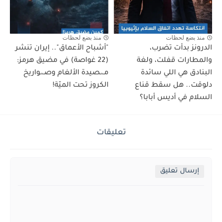
منذ بضع لحظات
منذ بضع لحظات
الدرونز بدأت تضرب،
"أشباح الأعماق".. إيران تنشر
والمطارات قفلت، ولغة
(22 غواصة) في مضيق هرمز:
البنادق هي اللي سائدة
مـ،ـصيدة الألغام وصـ،ـواريخ
دلوقت.. هل سقط قناع
الكروز تحت الميّة!
السلام في أديس أبابا؟
تعليقات
إرسال تعليق