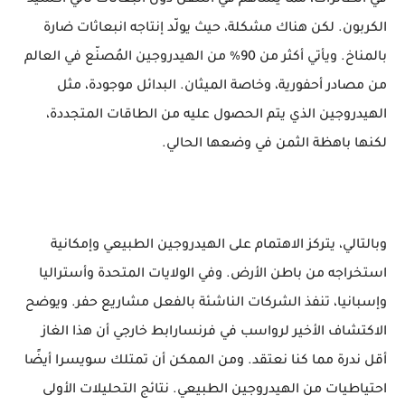
في الطائرات، مما يساهم في التنقل دون انبعاثات ثاني أكسيد
الكربون. لكن هناك مشكلة، حيث يولّد إنتاجه انبعاثات ضارة
بالمناخ. ويأتي أكثر من 90% من الهيدروجين المُصنّع في العالم
من مصادر أحفورية، وخاصة الميثان. البدائل موجودة، مثل
الهيدروجين الذي يتم الحصول عليه من الطاقات المتجددة،
لكنها باهظة الثمن في وضعها الحالي.
وبالتالي، يتركز الاهتمام على الهيدروجين الطبيعي وإمكانية
استخراجه من باطن الأرض. وفي الولايات المتحدة وأستراليا
وإسبانيا، تنفذ الشركات الناشئة بالفعل مشاريع حفر. ويوضح
الاكتشاف الأخير لرواسب في فرنسارابط خارجي أن هذا الغاز
أقل ندرة مما كنا نعتقد. ومن الممكن أن تمتلك سويسرا أيضًا
احتياطيات من الهيدروجين الطبيعي. نتائج التحليلات الأولى