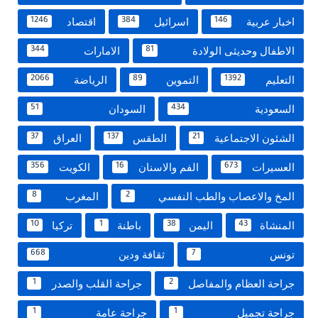
اخبار عربية
اسرائيل
اقتصاد
1246
384
146
الاطفال وحديثى الولادة
الامارات
344
81
التعليم
التموين
الرياضة
2066
89
1392
السعودية
السودان
51
434
الشئون الاجتماعية
الطقس
العراق
37
137
21
العسيرات
الفم والاسنان
الكويت
356
16
673
المخ والاعصاب والطب النفسي
المغرب
8
2
المنشاة
اليمن
باطنة
تركيا
10
1
38
43
تونس
ثقافة ودين
668
7
جراحة العظام والمفاصل
جراحة القلب والصدر
1
2
جراحة تجميل
جراحة عامة
1
1