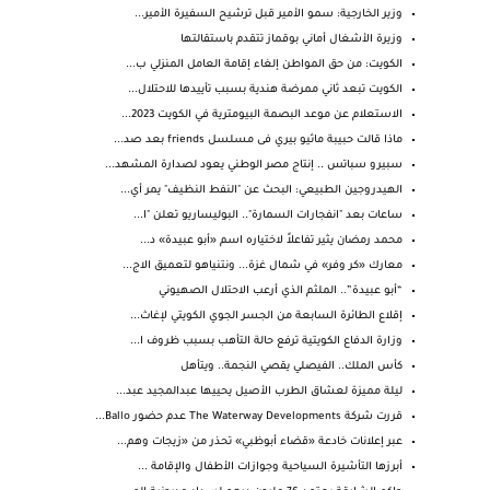
وزير الخارجية: سمو الأمير قبل ترشيح السفيرة الأمير...
وزيرة الأشغال أماني بوقماز تتقدم باستقالتها
الكويت: من حق المواطن إلغاء إقامة العامل المنزلي ب...
الكويت تبعد ثاني ممرضة هندية بسبب تأييدها للاحتلال...
الاستعلام عن موعد البصمة البيومترية في الكويت 2023...
ماذا قالت حبيبة ماثيو بيري فى مسلسل friends بعد صد...
سبيرو سباتس .. إنتاج مصر الوطني يعود لصدارة المشهد...
الهيدروجين الطبيعي: البحث عن "النفط النظيف" يمر أي...
ساعات بعد "انفجارات السمارة".. البوليساريو تعلن "ا...
محمد رمضان يثير تفاعلاً لاختياره اسم «أبو عبيدة» د...
معارك «كر وفر» في شمال غزة... ونتنياهو لتعميق الاج...
“أبو عبيدة”.. الملثم الذي أرعب الاحتلال الصهيوني
إقلاع الطائرة السابعة من الجسر الجوي الكويتي لإغاث...
وزارة الدفاع الكويتية ترفع حالة التأهب بسبب ظروف ا...
كأس الملك.. الفيصلي يقصي النجمة.. ويتأهل
ليلة مميزة لعشاق الطرب الأصيل يحييها عبدالمجيد عبد...
قررت شركة The Waterway Developments عدم حضور Ballo...
عبر إعلانات خادعة «قضاء أبوظبي» تحذر من «زيجات وهم...
أبرزها التأشيرة السياحية وجوازات الأطفال والإقامة ...