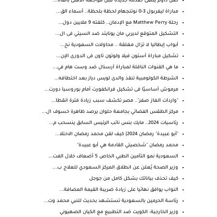
صن داونز يتلقى صدمة جديدة قبل مواجهة الأهلى بالقاه...
مباراة ليفربول 3-0 نوتنجهام لحظة بلحظة.. أسماء الق...
رحلة Matthew Perry مع الإدمان.. كلفته 9 ملايين دول...
التشكيل المتوقع لديربي مان يونايتد ضد السيتي فى ال...
أبواب إيطاليا لا تزال مغلقة .. محاولات السعودية نح...
تشكيل مباراة أستون فيلا ولوتون تاون فى الدورى الإن...
ما هي القنوات الناقلة لمباراة آرسنال ضد وست هام في...
الشرطة الكولومبية تنقذ والدى لويس دياز بعد اختطافه...
مرموش أساسيًا فى تشكيل فرانكفورت أمام بوروسيا دورت...
"واردات الغاز صفر".. مصر تكشف سبب زيادة فترة انقطا...
مركز الطقس الفضائي بجامعة حلوان يرصد ظاهرة خسوف ال...
رئاسيات 2024.. مايك بنس نائب الرئيس السابق ينسحب م...
"أبو عبيدة" رمضان 2024| كيف لقن محمد رمضان الاحتلا...
محمد رمضان "شخصيتي القادمة هي أبو عبيدة"
السعودية نمو التأمين الطبي الخاص 5 أضعاف خلال الفت...
وزير الصحة يُعلن عن انطلاق المركز السعودي للعلاج ب...
كيف تحذف بياناتك بشكل كامل من جوجل
النواب يوافق نهائيا على زيادة ضريبة القيمة المضافة...
رئاسة الحرمين بالسعودية تستشهد بحديث للنبي محمد وت...
وزير الخارجية: الكويت ضد التطبيع مع الكيان الصهيوني