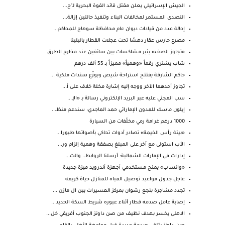
الجيش الإسرائيلي يعلن مقتل قائد القوة البحرية لـ"ح...
التصدى المستمر لمخالفات البناء وتنفيذ حالتين إزالة...
إحالة عدد من قيادات ديوان عام محافظة سوهاج للمحاكم...
مصرع حارس عقار دهسًا تحت عجلات القطار بالبلينا
«تجاوز الصف» يثير مشاكسات بين سائقين عند مخارج الطرق
شاب يشتري رقماً «وهمياً» مميزاً بـ 55 ألف درهم
حاكم الشارقة يفتتح استراحة شيص ويوزّع سندات ملكية ...
تجاوز أحدهما الآخر ووجه إليه إشارة مخلة خلاف على أ...
سب المجني عليه عبر البريد الإلكتروني رسالة بـ «الإ...
إيلون ماسك للمدون الإماراتي حمد الماجدي: سندعم منظ...
1000 درهم غرامة رمي مخلّفات من السيارة
«بيئة رأس الخيمة» تصادر أدوات تحاكي بأصواتها طيورا...
الأب استولى مع آخر على المبلغ بصفقة وهمية إلزام ور...
إدارات في الإمارات الشمالية: أرسلنا الروابط.. والت...
«واتساب» يمنح مستخدمي أجهزة أندرويد ميزة جديدة
عاجل جدول مواعيد توصيل المياه للمنازل حياة كريمه
تجدد مشاجرة بنجع رشوان بمركز العسيرات بين ال مازن ...
إصابة عامل صدمه قطار أثناء عبوره شريط السكة الحديد...
الاهلى يخسر بهدف نظيف من صن داونز الجنوب أفريقي خل...