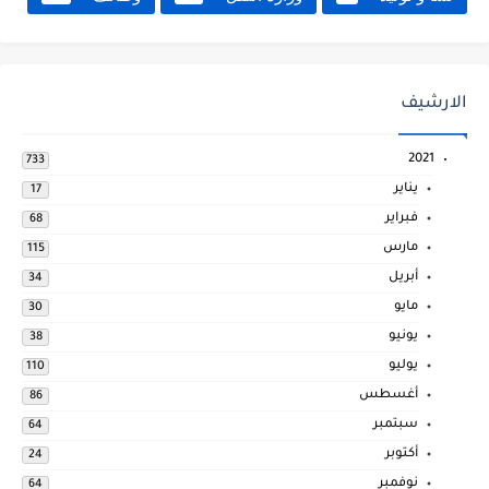
الارشيف
2021
733
يناير
17
فبراير
68
مارس
115
أبريل
34
مايو
30
يونيو
38
يوليو
110
أغسطس
86
سبتمبر
64
أكتوبر
24
نوفمبر
64