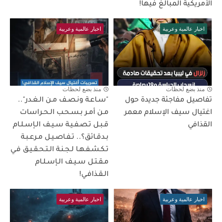
الأمريكية المبالغ فيها!
اخبار عالمية وعربية
اخبار عالمية وعربية
منذ بضع لحظات
منذ بضع لحظات
تفاصيل مفاجئة جديدة حول
"سـاعـة ونـصـف مـن الـغـدر"..
اغتيال سيف الإسلام معمر
مـن أمـر بـسـحـب الـحـراسات
القذافي
قـبـل تـصـفـيـة سـيـف الـإسـلـام
بـدقـائق؟.. تـفـاصـيـل مـرعـبـة
تـكـشـفـهـا لـجـنـة الـتـحـقـيـق فـي
مـقـتـل سـيـف الـإسـلـام
الـقـذافـي!
اخبار عالمية وعربية
اخبار عالمية وعربية