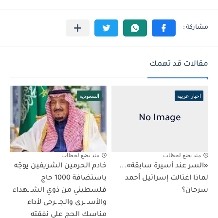
مقالات قد تهمك
اخبار عربية
السعودية
منذ بضع لحظات
منذ بضع لحظات
«السر عند أسيرة سابقة»...
خادم الحرمين الشريفين يوجّه
لماذا اغتالت إسرائيل أحمد
باستضافة 1000 حاج
سرحان؟
فلسطيني من ذوي الشـ ـهداء
والأسـ ـرى والجـ ـرحى لأداء
مناسك الحج على نفقته