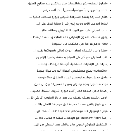
«تجاوز الصف» يثير مشاكسات بين سائقين عند مخارج الطرق
شاب يشتري رقماً «وهمياً» مميزاً بـ 55 ألف درهم
حاكم الشارقة يفتتح استراحة شيص ويوزّع سندات ملكية ...
تجاوز أحدهما الآخر ووجه إليه إشارة مخلة خلاف على أ...
سب المجني عليه عبر البريد الإلكتروني رسالة بـ «الإ...
إيلون ماسك للمدون الإماراتي حمد الماجدي: سندعم منظ...
1000 درهم غرامة رمي مخلّفات من السيارة
«بيئة رأس الخيمة» تصادر أدوات تحاكي بأصواتها طيورا...
الأب استولى مع آخر على المبلغ بصفقة وهمية إلزام ور...
إدارات في الإمارات الشمالية: أرسلنا الروابط.. والت...
«واتساب» يمنح مستخدمي أجهزة أندرويد ميزة جديدة
عاجل جدول مواعيد توصيل المياه للمنازل حياة كريمه
تجدد مشاجرة بنجع رشوان بمركز العسيرات بين ال مازن ...
إصابة عامل صدمه قطار أثناء عبوره شريط السكة الحديد...
الاهلى يخسر بهدف نظيف من صن داونز الجنوب أفريقي خل...
صن داونز يتلقى صدمة جديدة قبل مواجهة الأهلى بالقاه...
مباراة ليفربول 3-0 نوتنجهام لحظة بلحظة.. أسماء الق...
رحلة Matthew Perry مع الإدمان.. كلفته 9 ملايين دول...
التشكيل المتوقع لديربي مان يونايتد ضد السيتي فى ال...