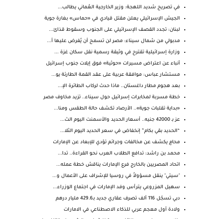
في تصريح شديد اللهجة: وزير الخارجية العُماني يطالب...
الجيش الإسرائيلي يعلن مقتل قيادي في «حماس» بغارة جوية
لبنان: تجدد القصف الإسرائيلي على الجنوب وسقوط قذائ...
مدبولي من شمال سيناء: مصر لن تسمح أن يُفرض عليها أ...
وزارة إسرائيلية تقترح في وثيقة رسمية نقل سكان غزة ...
أنباء عن اعتراض مسيرات «حوثية» فوق إيلات جنوب إسرائيل
مستشار عباس: موافقة عربية على عقد القمة الطارئة يو...
بعد هجوم مطار داغستان.. ماذا حدث لركاب الطائرة الإ...
خطة مسربة لمخابرات إسرائيل حول سيناء.. تزيد مخاوف مصر
«بداية تقلبات جوية».. الأرصاد تكشف حالة الطقس ومنا...
عز بـ 42000 جنيه.. أسعار الحديد والأسمنت اليوم الث...
“الحديد بقي بكام” إنخفاض في سعر الحديد اليوم الثلا...
محامٍ يكشف عن مخالفات وجرائم تؤدي للإبعاد عن الإمارات
محمد بن راشد: تدافع الطلاب العرب نحو القراءة.. تدا...
اتحاد المصريين بالخارج فرع الإمارات يناقش خطة عمله...
"سيتي" ينقل مسؤولاً في روسيا للإشراف على الأعمال و...
سهيل المزروعي يترأس وفد الإمارات في اجتماع الوزراء...
دبي تسجّل 116 ألف تصرف عقاري جديد بـ429.6 مليار درهم
ولادة أول معجم عربي للذكاء الاصطناعي في الامارات