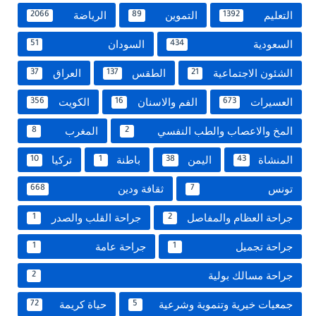
التعليم
التموين
الرياضة
2066
89
1392
السعودية
السودان
51
434
الشئون الاجتماعية
الطقس
العراق
37
137
21
العسيرات
الفم والاسنان
الكويت
356
16
673
المخ والاعصاب والطب النفسي
المغرب
8
2
المنشاة
اليمن
باطنة
تركيا
10
1
38
43
تونس
ثقافة ودين
668
7
جراحة العظام والمفاصل
جراحة القلب والصدر
1
2
جراحة تجميل
جراحة عامة
1
1
جراحة مسالك بولية
2
جمعيات خيرية وتنموية وشرعية
حياة كريمة
72
5