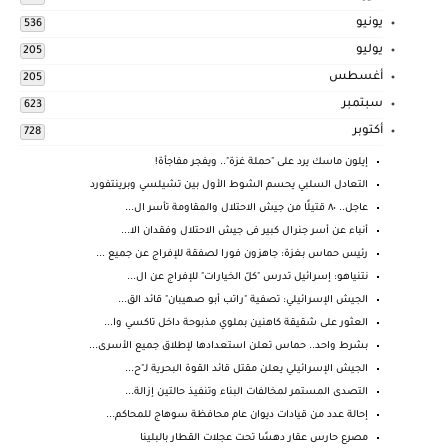
يونيو
536
يوليو
205
أغسطس
205
سبتمبر
623
أكتوبر
728
إيلون ماسك يرد على "حملة غزة".. ويفجر مفاجأة!
التعادل السلبي يحسم الشوط الأول بين تشيلسي وبرينتفورد
عاجل.. ٨٠ قتيلًا من جيش الاحتلال والمقاومة تأسر ال...
أنباء عن أسر جنرال كبير فى جيش الاحتلال وفقدان الا...
رئيس حماس بغزة: جاهزون فورا لصفقة للإفراج عن جميع ...
نتنياهو: إسرائيل تدرس "كلّ الخيارات" للإفراج عن ال...
الجيش الإسرائيلي: تصفية "راتب أبو صهيبان" قائد الق...
العثور على شقيقة كاهنين بملوي مذبوحة داخل تاكسي وا...
بشرط واحد.. حماس تعلن استعدادها لإطلاق جميع الأسرى...
الجيش الإسرائيلي يعلن مقتل قائد القوة البحرية لـ"ح...
التصدى المستمر لمخالفات البناء وتنفيذ حالتين إزالة...
إحالة عدد من قيادات ديوان عام محافظة سوهاج للمحاكم...
مصرع حارس عقار دهسًا تحت عجلات القطار بالبلينا