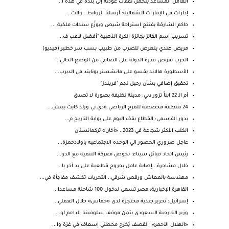
العامل المساعد يتحمل نفقات عودته إلى بلده في هذه ا...
إدارات في الإمارات الشمالية: أرسلنا الروابط.. والت...
حاكم الشارقة يفتتح استراحة شيص ويوزّع سندات ملكية ...
تسريب اسم الفائز بجائزة الكرة الذهبية "أفضل لاعب ف...
مريض هندي يتعرض للضرب من طبيب بسب سر خطير (فيديو)
الحرب تقوض قدرة الدولة على التعافي من الوضع الحالي...
الأسطورة هالاند يقسو على مانشستر يونايتد في الديرب...
تحقيق إضافي بشأن رحيل نجم "فريندز"
أم الـ 22 ابناً تزور دبي: مدينة نظيفة بصورة لا تصدق
24 منطقة مخصصة للمرح الرياضي «دي بي ورلد كايت بيتش...
بدور القاسمي: القطاع يقف اليوم على بوابة التاريخ م...
الكلب الأكثر شجاعة في 2023.. «أخان» تركمانستان
عاجل ضروري الحضور الي الوحده الاجتماعيه باولادحمزة...
رئيس اتحاد قبائل سيناء: نخوض معركة التنمية مع الدو...
خلال مشاجرة.. إصابة عامل بجروح قطعية على يد آخر با...
مهندسة بالمعاش ورقص شرقي.. التحريات تكشف مفاجأة في...
القاهرة الإخبارية: مصر تسعى لدخول 100 شاحنة مساعدا...
إسرائيل: تحرير جندية محتجزة لدى «حماس» خلال العملي...
وزير الخارجية السعودي يثمن موقف سلوفينيا الداعم لو...
«الهلال الأحمر»: القصف يُخرج محطتي إسعاف في غزة وا...