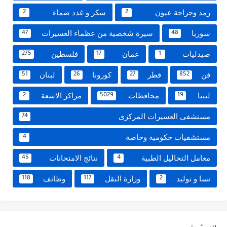
رمد وجراحة عيون
سكر و غدد صماء
2
2
سوريا
سيرة شخصية من عظماء العسيرات
47
48
صيدليات
عمان
فلسطين
275
17
1
فن
قطر
كورونا
لبنان
51
26
27
852
ليبيا
محافظات
مراكز الاشعة
2
5029
19
مستشفى العسيرات المركزى
74
مستشفيات حكومية وخاصة
4
معامل التحاليل الطبية
نتائج الامتحانات
45
4
نسا و توليد
وزارة النقل
وظائف
118
117
2