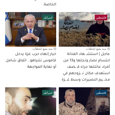
الخاصة.
فلسطين
اسرائيل
منذ بضع لحظات
منذ بضع لحظات
عاجل | استشـ ـهاد الفنانة
خيار إنهاء حرب غزة يدخل
ابتسام نصار ونجلها و13 من
قاموس نتنياهو.. اتفاق شامل
أفراد عائلتها جراء قـ ـصف
أو نهاية المواجهة
استهدف مكان نـ ـزوحهم في
مخـ ـيم النصيرات وسط غـ ـزة
فلسطين
اسرائيل