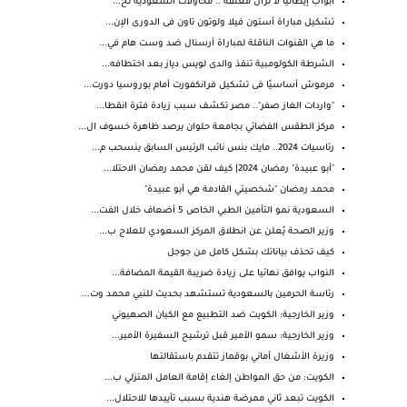
أبواب إيطاليا لا تزال مغلقة .. محاولات السعودية نح...
تشكيل مباراة أستون فيلا ولوتون تاون فى الدورى الإن...
ما هي القنوات الناقلة لمباراة آرسنال ضد وست هام في...
الشرطة الكولومبية تنقذ والدى لويس دياز بعد اختطافه...
مرموش أساسيًا فى تشكيل فرانكفورت أمام بوروسيا دورت...
"واردات الغاز صفر".. مصر تكشف سبب زيادة فترة انقطا...
مركز الطقس الفضائي بجامعة حلوان يرصد ظاهرة خسوف ال...
رئاسيات 2024.. مايك بنس نائب الرئيس السابق ينسحب م...
"أبو عبيدة" رمضان 2024| كيف لقن محمد رمضان الاحتلا...
محمد رمضان "شخصيتي القادمة هي أبو عبيدة"
السعودية نمو التأمين الطبي الخاص 5 أضعاف خلال الفت...
وزير الصحة يُعلن عن انطلاق المركز السعودي للعلاج ب...
كيف تحذف بياناتك بشكل كامل من جوجل
النواب يوافق نهائيا على زيادة ضريبة القيمة المضافة...
رئاسة الحرمين بالسعودية تستشهد بحديث للنبي محمد وت...
وزير الخارجية: الكويت ضد التطبيع مع الكيان الصهيوني
وزير الخارجية: سمو الأمير قبل ترشيح السفيرة الأمير...
وزيرة الأشغال أماني بوقماز تتقدم باستقالتها
الكويت: من حق المواطن إلغاء إقامة العامل المنزلي ب...
الكويت تبعد ثاني ممرضة هندية بسبب تأييدها للاحتلال...