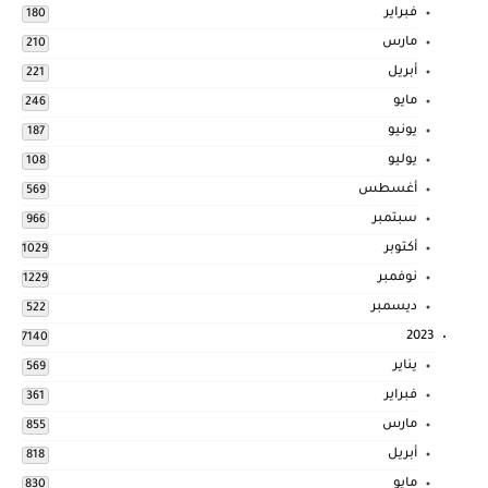
فبراير
180
مارس
210
أبريل
221
مايو
246
يونيو
187
يوليو
108
أغسطس
569
سبتمبر
966
أكتوبر
1029
نوفمبر
1229
ديسمبر
522
2023
7140
يناير
569
فبراير
361
مارس
855
أبريل
818
مايو
830