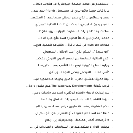
الاستعلام عن موعد البصمة البيومترية في الكويت 2023...
ماذا قالت حبيبة ماثيو بيري فى مسلسل friends بعد صد...
سبيرو سباتس .. إنتاج مصر الوطني يعود لصدارة المشهد...
الهيدروجين الطبيعي: البحث عن "النفط النظيف" يمر أي...
ساعات بعد "انفجارات السمارة".. البوليساريو تعلن "ا...
محمد رمضان يثير تفاعلاً لاختياره اسم «أبو عبيدة» د...
معارك «كر وفر» في شمال غزة... ونتنياهو لتعميق الاج...
“أبو عبيدة”.. الملثم الذي أرعب الاحتلال الصهيوني
إقلاع الطائرة السابعة من الجسر الجوي الكويتي لإغاث...
وزارة الدفاع الكويتية ترفع حالة التأهب بسبب ظروف ا...
كأس الملك.. الفيصلي يقصي النجمة.. ويتأهل
ليلة مميزة لعشاق الطرب الأصيل يحييها عبدالمجيد عبد...
قررت شركة The Waterway Developments عدم حضور Ballo...
عبر إعلانات خادعة «قضاء أبوظبي» تحذر من «زيجات وهم...
أبرزها التأشيرة السياحية وجوازات الأطفال والإقامة ...
حاكم الشارقة يعتمد 76 مليون درهم لسداد مديونية الم...
منها عدم استخدام الهواتف أو الاقتراب من الأجسام ال...
«الأرصاد»: أمطار محتملة.. و«الحرارة» إلى ارتفاع
مجلس الوزراء يعتمد عدد من السياسات والمبادرات في ا...