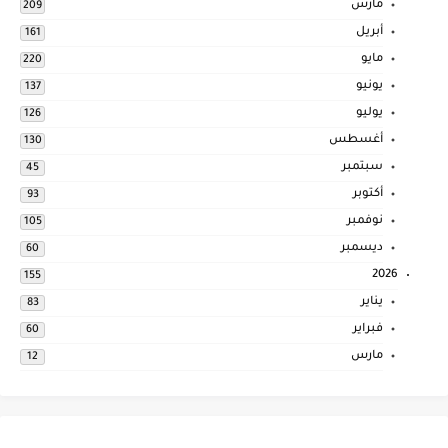
مارس
209
أبريل
161
مايو
220
يونيو
137
يوليو
126
أغسطس
130
سبتمبر
45
أكتوبر
93
نوفمبر
105
ديسمبر
60
2026
155
يناير
83
فبراير
60
مارس
12