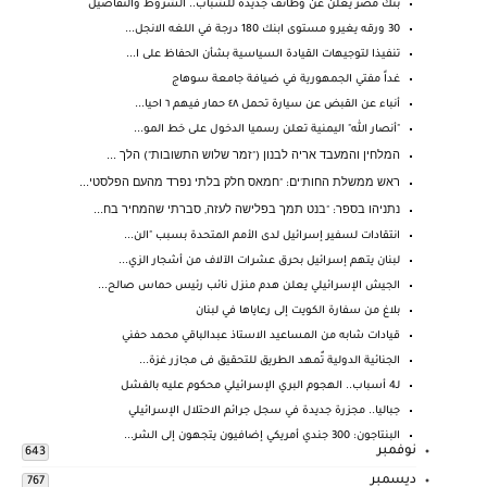
بنك مصر يعلن عن وظائف جديدة للشباب.. الشروط والتفاصيل
30 ورقه يغيرو مستوى ابنك 180 درجة في اللغه الانجل...
تنفيذا لتوجيهات القيادة السياسية بشأن الحفاظ على ا...
غداً مفتي الجمهورية في ضيافة جامعة سوهاج
أنباء عن القبض عن سيارة تحمل ٤٨ حمار فيهم ٦ احيا...
"أنصار الله" اليمنية تعلن رسميا الدخول على خط المو...
המלחין והמעבד אריה לבנון ("זמר שלוש התשובות") הלך ...
ראש ממשלת החות'ים: "חמאס חלק בלתי נפרד מהעם הפלסטי...
נתניהו בספר: "בנט תמך בפלישה לעזה, סברתי שהמחיר בח...
انتقادات لسفير إسرائيل لدى الأمم المتحدة بسبب "الن...
لبنان يتهم إسرائيل بحرق عشرات الآلاف من أشجار الزي...
الجيش الإسرائيلي يعلن هدم منزل نائب رئيس حماس صالح...
بلاغ من سفارة الكويت إلى رعاياها في لبنان
قيادات شابه من المساعيد الاستاذ عبدالباقي محمد حفني
الجنائية الدولية تٌمهد الطريق للتحقيق فى مجازر غزة...
لـ4 أسباب.. الهجوم البري الإسرائيلي محكوم عليه بالفشل
جباليا.. مجزرة جديدة في سجل جرائم الاحتلال الإسرائيلي
البنتاجون: 300 جندي أمريكي إضافيون يتجهون إلى الشر...
نوفمبر
643
ديسمبر
767