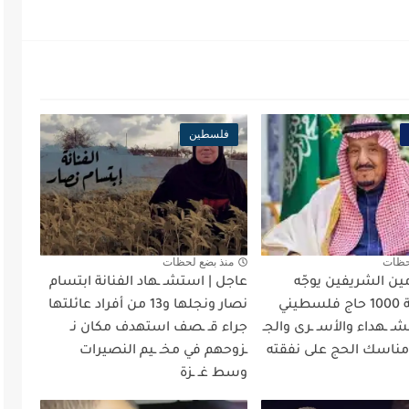
فلسطين
حظات
منذ بضع لحظات
ين الشريفين يوجّه
عاجل | استشـ ـهاد الفنانة ابتسام
باستضافة 1000 حاج فلسطيني
نصار ونجلها و13 من أفراد عائلتها
ـ ـهداء والأسـ ـرى والجـ
جراء قـ ـصف استهدف مكان نـ
 مناسك الحج على نفقته
ـزوحهم في مخـ ـيم النصيرات
وسط غـ ـزة