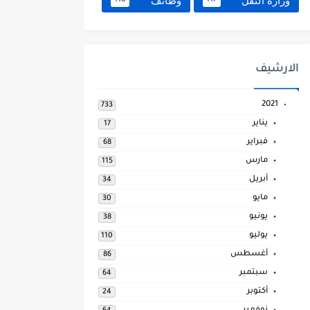
وزارة النقل
وظائف
118
117
الارشيف
2021
733
يناير
17
فبراير
68
مارس
115
أبريل
34
مايو
30
يونيو
38
يوليو
110
أغسطس
86
سبتمبر
64
أكتوبر
24