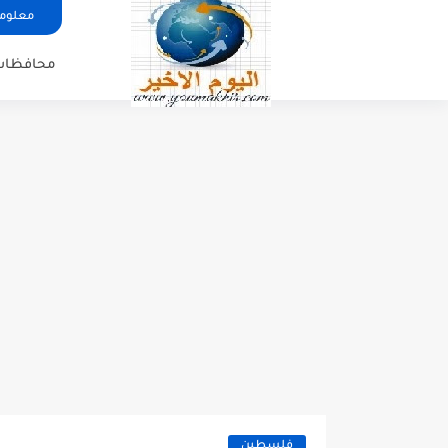
معلوما
محافظات
فلسطين