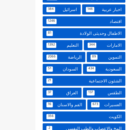
اخبار عربية
اسرائيل
384
146
اقتصاد
1246
الاطفال وحديثى الولادة
81
الامارات
التعليم
1392
344
التموين
الرياضة
2066
89
السعودية
السودان
51
434
الشئون الاجتماعية
21
الطقس
العراق
37
137
العسيرات
الفم والاسنان
16
673
الكويت
356
المخ والاعصاب والطب النفسي
2