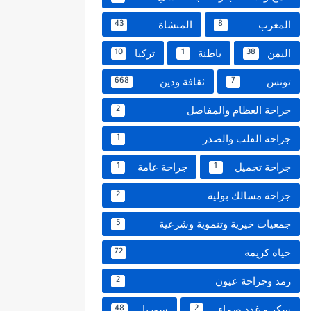
المغرب
المنشاة
43
8
اليمن
باطنة
تركيا
10
1
38
تونس
ثقافة ودين
668
7
جراحة العظام والمفاصل
2
جراحة القلب والصدر
1
جراحة تجميل
جراحة عامة
1
1
جراحة مسالك بولية
2
جمعيات خيرية وتنموية وشرعية
5
حياة كريمة
72
رمد وجراحة عيون
2
سكر و غدد صماء
سوريا
48
2