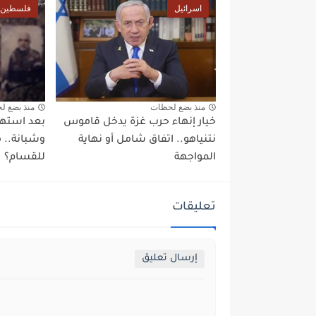
اسرائيل
فلسطين
منذ بضع لحظات
منذ بضع ل
خيار إنهاء حرب غزة يدخل قاموس
بعد استهد
نتنياهو.. اتفاق شامل أو نهاية
وشبانة.. 
المواجهة
للقسام؟
تعليقات
إرسال تعليق