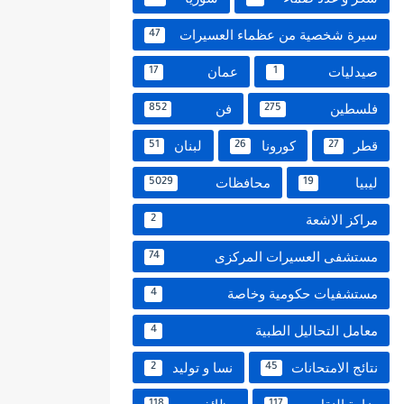
سيرة شخصية من عظماء العسيرات
47
صيدليات
عمان
17
1
فلسطين
فن
852
275
قطر
كورونا
لبنان
51
26
27
ليبيا
محافظات
5029
19
مراكز الاشعة
2
مستشفى العسيرات المركزى
74
مستشفيات حكومية وخاصة
4
معامل التحاليل الطبية
4
نتائج الامتحانات
نسا و توليد
2
45