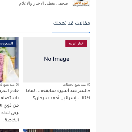
صحفى يغطى الاخبار والاعلام
مقالات قد تهمك
اخبار عربية
السعودية
منذ بضع لحظات
منذ بضع ل
«السر عند أسيرة سابقة»... لماذا
خادم الحرم
اغتالت إسرائيل أحمد سرحان؟
من ذوي الش
ـرحى لأداء
الخاصة.