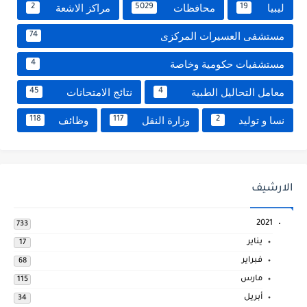
ليبيا
محافظات
مراكز الاشعة
2
5029
19
مستشفى العسيرات المركزى
74
مستشفيات حكومية وخاصة
4
معامل التحاليل الطبية
نتائج الامتحانات
45
4
نسا و توليد
وزارة النقل
وظائف
118
117
2
الارشيف
2021
733
يناير
17
فبراير
68
مارس
115
أبريل
34