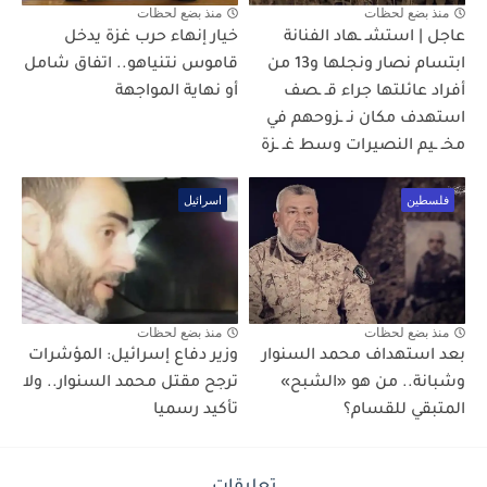
منذ بضع لحظات
منذ بضع لحظات
عاجل | استشـ ـهاد الفنانة
خيار إنهاء حرب غزة يدخل
ابتسام نصار ونجلها و13 من
قاموس نتنياهو.. اتفاق شامل
أفراد عائلتها جراء قـ ـصف
أو نهاية المواجهة
استهدف مكان نـ ـزوحهم في
مخـ ـيم النصيرات وسط غـ ـزة
فلسطين
اسرائيل
منذ بضع لحظات
منذ بضع لحظات
بعد استهداف محمد السنوار
وزير دفاع إسرائيل: المؤشرات
وشبانة.. من هو «الشبح»
ترجح مقتل محمد السنوار.. ولا
المتبقي للقسام؟
تأكيد رسميا