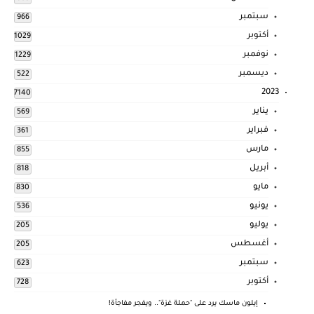
سبتمبر
966
أكتوبر
1029
نوفمبر
1229
ديسمبر
522
2023
7140
يناير
569
فبراير
361
مارس
855
أبريل
818
مايو
830
يونيو
536
يوليو
205
أغسطس
205
سبتمبر
623
أكتوبر
728
إيلون ماسك يرد على "حملة غزة".. ويفجر مفاجأة!