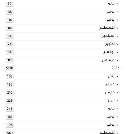
مايو
30
يونيو
38
يوليو
110
أغسطس
86
سبتمبر
64
أكتوبر
24
نوفمبر
64
ديسمبر
83
2022
5570
يناير
103
فبراير
180
مارس
210
أبريل
221
مايو
246
يونيو
187
يوليو
108
أغسطس
569