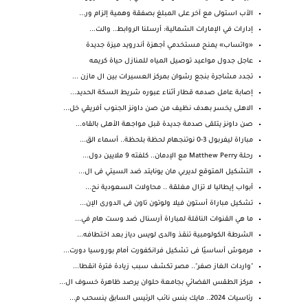
الأب استولى مع آخر على المبلغ بصفقة وهمية إلزام ور...
إدارات في الإمارات الشمالية: أرسلنا الروابط.. والت...
«واتساب» يمنح مستخدمي أجهزة أندرويد ميزة جديدة
عاجل جدول مواعيد توصيل المياه للمنازل حياة كريمه
تجدد مشاجرة بنجع رشوان بمركز العسيرات بين ال مازن ...
إصابة عامل صدمه قطار أثناء عبوره شريط السكة الحديد...
الاهلى يخسر بهدف نظيف من صن داونز الجنوب أفريقي خل...
صن داونز يتلقى صدمة جديدة قبل مواجهة الأهلى بالقاه...
مباراة ليفربول 3-0 نوتنجهام لحظة بلحظة.. أسماء الق...
رحلة Matthew Perry مع الإدمان.. كلفته 9 ملايين دول...
التشكيل المتوقع لديربي مان يونايتد ضد السيتي فى ال...
أبواب إيطاليا لا تزال مغلقة .. محاولات السعودية نح...
تشكيل مباراة أستون فيلا ولوتون تاون فى الدورى الإن...
ما هي القنوات الناقلة لمباراة آرسنال ضد وست هام في...
الشرطة الكولومبية تنقذ والدى لويس دياز بعد اختطافه...
مرموش أساسيًا فى تشكيل فرانكفورت أمام بوروسيا دورت...
"واردات الغاز صفر".. مصر تكشف سبب زيادة فترة انقطا...
مركز الطقس الفضائي بجامعة حلوان يرصد ظاهرة خسوف ال...
رئاسيات 2024.. مايك بنس نائب الرئيس السابق ينسحب م...