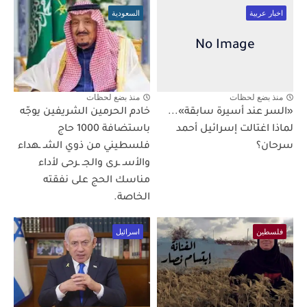
اخبار عربية
السعودية
منذ بضع لحظات
منذ بضع لحظات
«السر عند أسيرة سابقة»...
خادم الحرمين الشريفين يوجّه
لماذا اغتالت إسرائيل أحمد
باستضافة 1000 حاج
سرحان؟
فلسطيني من ذوي الشـ ـهداء
والأسـ ـرى والجـ ـرحى لأداء
مناسك الحج على نفقته
الخاصة.
فلسطين
اسرائيل