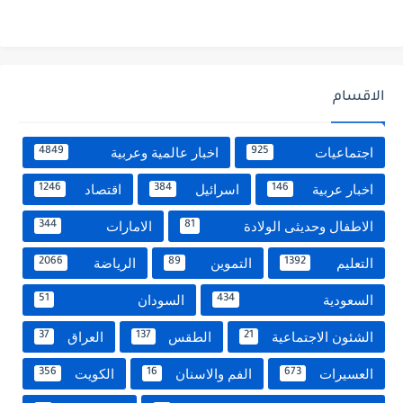
الاقسام
اجتماعيات
اخبار عالمية وعربية
4849
925
اخبار عربية
اسرائيل
اقتصاد
1246
384
146
الاطفال وحديثى الولادة
الامارات
344
81
التعليم
التموين
الرياضة
2066
89
1392
السعودية
السودان
51
434
الشئون الاجتماعية
الطقس
العراق
37
137
21
العسيرات
الفم والاسنان
الكويت
356
16
673