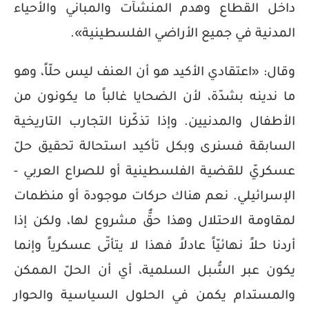
داخل القطاع وهدم المنشآت والمباني والأحياء
المدنية في جميع الأراضي الفلسطينية».
وقال: «اعتقادي الأكيد هو أن العنف ليس حلّاً، وهو
ما ندينه بشدّة، لأن الضحايا غالباً ما يكونون من
الأطفال والمدنيين. وإذا تذكّرنا التجارب التاريخية
السابقة فسنرى وبكل تأكيد استحالة تحقيق حلّ
عسكريّ للقضية الفلسطينية أو للصراع العربي -
الإسرائيلي. نعم هناك حركات موجودة أو منظمات
لمقاومة الاحتلال وهذا حقٌّ مشروع لها، ولكن إذا
أردنا حلاً نهائيّاً عادلاً فهذا لا يتأتّى عسكرياً وإنما
يكون عبر السُّبل السلمية، أي أن الحلّ الممكن
والمستدام يكمن في الحلول السياسية والحوار