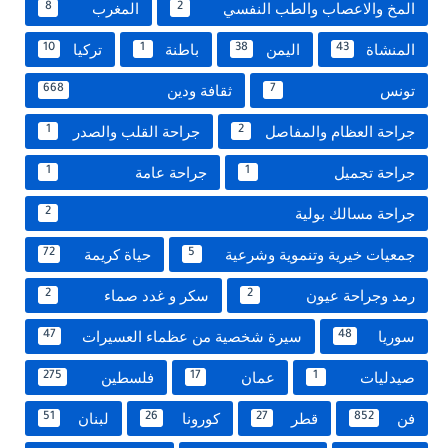
المخ والاعصاب والطب النفسي
المغرب
8
2
المنشاة
اليمن
باطنة
تركيا
10
1
38
43
تونس
ثقافة ودين
668
7
جراحة العظام والمفاصل
جراحة القلب والصدر
1
2
جراحة تجميل
جراحة عامة
1
1
جراحة مسالك بولية
2
جمعيات خيرية وتنموية وشرعية
حياة كريمة
72
5
رمد وجراحة عيون
سكر و غدد صماء
2
2
سوريا
سيرة شخصية من عظماء العسيرات
47
48
صيدليات
عمان
فلسطين
275
17
1
فن
قطر
كورونا
لبنان
51
26
27
852