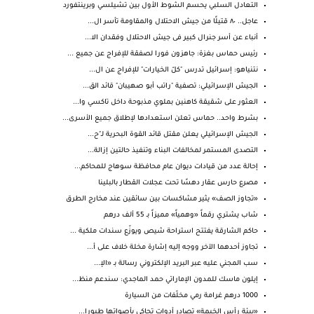
التعادل السلبي يحسم الشوط الأول بين تشيلسي وبرينتفورد
عاجل.. ٨٠ قتيلًا من جيش الاحتلال والمقاومة تأسر ال...
أنباء عن أسر جنرال كبير فى جيش الاحتلال وفقدان الا...
رئيس حماس بغزة: جاهزون فورا لصفقة للإفراج عن جميع ...
نتنياهو: إسرائيل تدرس "كلّ الخيارات" للإفراج عن ال...
الجيش الإسرائيلي: تصفية "راتب أبو صهيبان" قائد الق...
العثور على شقيقة كاهنين بملوي مذبوحة داخل تاكسي وا...
بشرط واحد.. حماس تعلن استعدادها لإطلاق جميع الأسرى...
الجيش الإسرائيلي يعلن مقتل قائد القوة البحرية لـ"ح...
التصدى المستمر لمخالفات البناء وتنفيذ حالتين إزالة...
إحالة عدد من قيادات ديوان عام محافظة سوهاج للمحاكم...
مصرع حارس عقار دهسًا تحت عجلات القطار بالبلينا
«تجاوز الصف» يثير مشاكسات بين سائقين عند مخارج الطرق
شاب يشتري رقماً «وهمياً» مميزاً بـ 55 ألف درهم
حاكم الشارقة يفتتح استراحة شيص ويوزّع سندات ملكية ...
تجاوز أحدهما الآخر ووجه إليه إشارة مخلة خلاف على أ...
سب المجني عليه عبر البريد الإلكتروني رسالة بـ «الإ...
إيلون ماسك للمدون الإماراتي حمد الماجدي: سندعم منظ...
1000 درهم غرامة رمي مخلّفات من السيارة
«بيئة رأس الخيمة» تصادر أدوات تحاكي بأصواتها طيورا...