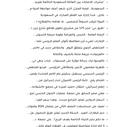
"عشرات الإصابات بين العائلة السعودية الحاكمة بفيرو...
السعودية.. قصة المنزل الذي شهد أعنف مواجهة أمنية م...
عاجل.. مدة إجازة عيد الفطر المبارك في السعودية
أميركا تترقب كسوفاً للشمس.. ما علاقته بـ«انقطاع» ا...
"طرق دبي" تنجز 75% من مشروع تطوير تقاطع شارع جرن ا...
النيابة العامة : الحبس والغرامة عقوبة جريمة التسول...
الإمارات تضيء أبرز معالمها بألوان العلم الروسي تضا...
المنخفض الجوي يتعمّق اليوم.. وانخفاض جديد في «الحر...
«الفرعيات» جريمة مخلة بالشرف والأمانة
بالفيديو| ترك رسالة مؤثرة على فيسبوك.. شاب ينهي حي...
ظهروا معصوبي الأعين ومطأطئي الرؤوس.. فيديو للمتهمي...
الرئيس السيسي يستقبل سكرتير عام الأمم المتحدة بقصر...
اقتحام رفح.. نائبة الرئيس الأميركي تحذر إسرائيل من...
إعلام إسرائيلي: اعتقال «صيد ثمين» في مجمع «الشفاء»...
مفتي مصر السابق علي جمعة: عمليات التحول الجنسي تجو...
أسعار الدواجن تعاود التراجع مجددا.. وهذا سعر الفرا...
تعرف على مسلسلات النصف الثاني من رمضان 2024 وقنوات...
حجز قطارات العيد.. السكة الحديد تعلن طرق الحصول عل...
ما حكم نشر الحياة الخاصة بهدف الربح؟.. علي جمعة: د...
3 أيام إجازة متواصلة للعاملين في القطاع العام والخ...