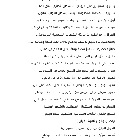
بشرى للمقبلين على الزواج| "الإسكان" تطرح شقق بـ 12...
تشريعات حاكمة لمنظومة البناء.. إسكان النواب: قانون...
أول بيان من «الداخلية» عن «زيادة رسوم استخراج بطاق...
موعد عرض مسلسل نعمة الأفوكاتو الحلقة 15 وعلى أي قن...
العراق.. آخر تطورات حادثة اللقطات الجنسية المزعومة...
بالتفاصيل .. وسيم يوسف يوضح لـCNN بعد ضجة إصابته ب...
جنازته حضرها الآلاف| قصة وفاة بطل العالم في كمال ا...
طفل يسأل: إزاى النبي صلى بالأنبياء ولم تكن الصلاة ...
غضب في العراق بعد «فضيحتين» تحقيقات بشأن حادثتين ف...
مكان البشير... لغز محير منذ اندلاع الحرب في السودا...
تعيين وترقية 126 قاضياً بوزارة العدل بأمر من خادم ...
فقيد الواجب وشهيد الوطن الشهيد البطل / خالد على س...
حورية فرغلي: جالي عريس من مركز جرجا بمحافظة سوهاج ...
عم مُحفظ القرآن الم.نتحر في سوهاج يكشف تفاصيل اللح...
الحكام يواصلون استقبال المهنئين بالشهر الفضيل
تشيع جثمان الشاب اسماعيل الخطيب عصر اليوم
رمضان وأنواع تلاوة القرآن )
القول الجليّ في بيان معنى:( الصوم لي):
مُحفظ قرآن ينتـ ـحر شنـ ـ ـقا عقب صلاة الفجر سوهاج...