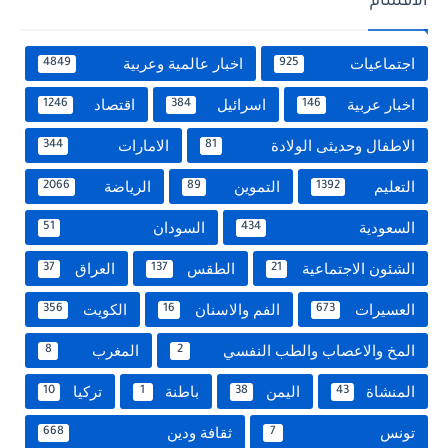
الاقسام
اجتماعيات
اخبار عالمية وعربية
4849
925
اخبار عربية
اسرائيل
اقتصاد
1246
384
146
الاطفال وحديثى الولادة
الامارات
344
81
التعليم
التموين
الرياضة
2066
89
1392
السعودية
السودان
51
434
الشئون الاجتماعية
الطقس
العراق
37
137
21
العسيرات
الفم والاسنان
الكويت
356
16
673
المخ والاعصاب والطب النفسي
المغرب
8
2
المنشاة
اليمن
باطنة
تركيا
10
1
38
43
تونس
ثقافة ودين
668
7