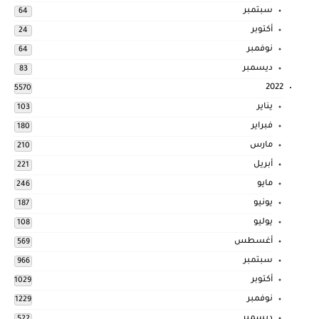
سبتمبر
64
أكتوبر
24
نوفمبر
64
ديسمبر
83
2022
5570
يناير
103
فبراير
180
مارس
210
أبريل
221
مايو
246
يونيو
187
يوليو
108
أغسطس
569
سبتمبر
966
أكتوبر
1029
نوفمبر
1229
ديسمبر