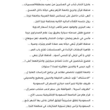
عاجل| انتحار شاب في العشرين من عمره بمنطقةالعسيرات...
محفظ قرآن وخريج جامعة الأزهر ينهي حياته داخل المسج...
أنهى شاب حاصل على ليسانس للغة العربية بجامعة جرجا،...
رول جلسه الثلاثاء الدائره الثانيه بمحكمة جرجا الجز...
بعد البنزين والوقود مصر تتأهب لزيادة أسعار الادوية
مصرع طفل صدمته سيارة بطريق بيت علام الصحراوى جرجا
مآسي في شهر رمضان: حوادث الانتحار والعنف تهز سوهاج...
محفظ القران يُنهي حياته بعد صلاة الفجر ويترك وصية ...
ظاهرة الإعلانات الزائدة في المسلسلات تفتح باب العر...
اوعي يا أمي تزعلي أو تلبسي أسود.. مُحفظ قرآن ينهي ...
مصرع شخصين في حادث تصادم سيارتين واحتراقهما أعلى ا...
تأييد حبس 4 وافدين «هاكرز» لمدة 7 سنوات
جامعة الكويت تخصص مقاعد في برامج الدراسات العليا ل...
“الاستئناف” تؤيد شطب الخليفة والحبيني ومطيع والمحيلبي
ظروف طارئة تجبر أحمد حجازي للسفر إلى السعودية
"لظروف أسرية".. الموافقة على سفر لاعب منتخب مصر إل...
قرار هام من الجامعة السعودية الإلكترونية بسبب الأح...
السعودية تطلق مشروعاً لتوثيق أماكن عاش بها أشهر شع...
​السعودية ترأس جهاز تسوية المنازعات في منظمة التجا...