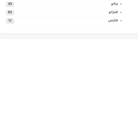
يناير
83
فبراير
60
مارس
12