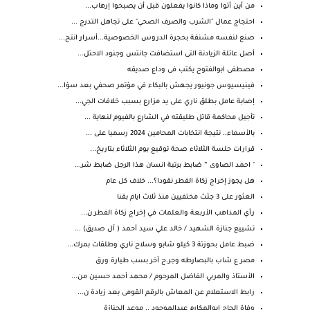
من أين أتوا وماذا كانوا يفعلون قبل أن يصبحوا إرهاب...
احتجاج عمال "الشرب والصرف الصحي" على تجاهل التدرج ...
صنع لنفسه مشنقة بحجرة الدروس الخصوصية...أسرار انتح...
أصل عائلة الزيادنة التى استضافت جانتس وجنود الاحتل...
مصطفى ابوالفتوح يكتب فى وداع صديقه
فينيسيوس جونيور يجهش بالبكاء في مؤتمر صحفي بعد سؤا...
إصابة عامل بطلق ناري على يد مزارع بسبب خلافات الجي...
تأجيل محاكمة قاتل طليقته في الشارع بالفيوم لنهاية ...
بالأسماء.. نتيجة انتخابات المحامين 2024 رسميا على ...
قرارات حلسة الثلاثاء صحة توقيع يوم الثلاثاء بتاريخ...
" احمد الصاوى ” ضابط برتبة انسان هذا الرجل ضابط شر...
هل يجوز إخراج زكاة الفطر نقودا؟... خلاف كل عام
العثور على 3 جثث مختفيين منذ ثلاث ايام بقنا
رأي المذاهب الأربعة والعلمات في إخراج زكاة الفطر ن...
تشييع جنازة الشهيد / خالد علي سيد أحمد ( آل صديق) ...
ضبط عامل بحوزتة 3 كيلو شابو وسلاح ناري وطلقات بمرك...
مصر ع شاب بالبصارطه وجر.ح آخر بسب طيارة ورق
الأستاذ والمربي الفاضل المرحوم / محمد أحمد حسين من...
رابط الاستعلام عن المعاش بالرقم القومى بعد زيادة ن...
وفاة الحاج ابوالمكارم عبدالموجود .. موعد الجنازة