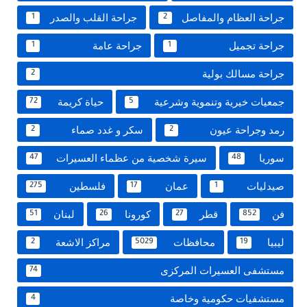
جراحة العظام والمفاصل
جراحة القلب والصدر
1
2
جراحة تجميل
جراحة عامة
1
1
جراحة مسالك بولية
2
جمعيات خيرية وتنموية وشرعية
حياة كريمة
72
5
رمد وجراحة عيون
سكر و غدد صماء
2
2
سوريا
سيرة شخصية من عظماء العسيرات
47
48
صيدليات
عمان
فلسطين
275
17
1
فن
قطر
كورونا
لبنان
51
26
27
852
ليبيا
محافظات
مراكز الاشعة
2
5029
19
مستشفى العسيرات المركزى
74
مستشفيات حكومية وخاصة
4