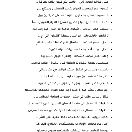
مش هتاخد تموين تاني .. حالات يتم فيها إيقاف بطاقة ...
فيديو- إمام المسجد الحرام يفاجئ المصلين ويمتنع عن ...
السعودية تعتزم بناء أول متنزه قائم على "دراغون بول...
لماذا أسقطت روسيا والصين مشروع القرار الأميركي بشأ...
بسبب "مطار بيروت".. شكوى عاجلة من لبنان ضد إسرائيل
تراشقوا بالاتهامات.. كواليس معركة "الفيتو" التي أح...
عاجل.. مصر تستعد لاستقبال أكبر تدفقات بالعملة الأج...
عاجل.. وفاة أحد أبناء العسيرات بدولة الكويت..
وفاة الفنان محمد قشطة.. والعزاء اليوم بالشرابية
مسلسل نعمة الأفوكاتو الحلقة قبل الأخيرة.. طلب غريب...
بالصور - ريم سامي تحتفل بعقد قرانها في حفل عائلي
"الأرصاد" تكشف عن موجة حارة على أغلب أنحاء البلاد ...
منتخب مصر للشباب يفوز على موريتانيا 2-1 فى الدورة ...
ريم سامي تنشر صورة جديدة من عقد القران تجمعها بعريسها
هتنزل عيالك وانت في بيتك.. خطوات إضافة المواليد عل...
خطوات التسجيل في منصة إحسان للعمل الخيري لتسديد ال...
خطوات استعمال خدمة إسقاط المركبات عبر منصة أبشر في...
تمديد الزيارة العائلية المتعددة 1445، تعرف على الش...
أمين عام مجلس الإمارات للمستثمرين بالخارج: الإمارا...
روسيا تكشف هوية المشتبه بتنفيذهم هجوم موسكو