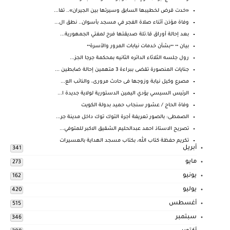
«خدت قرض لخطيبها السابق وسيرتها بين الجيران».. تفا...
وفاة مؤذن أثناء صلاة الفجر في مسجد بأسوان.. نطق ال...
بعد إحالة أوراق قا.تلة صديقتها فرح لمفتي الجمهورية...
بيـان •• ••بشأن خدمات نيابات المرور والأسرة••
رول جلسه الثلاثاء الدائره الثانيه بمحكمة جرجا الجز...
جنايات المنصورة تقضى ببراءة 3 متهمين إحالة ضابطين ...
مصرع وكيل نيابة وزوجها فى حادث مرورى، والنائب الع...
الرئيس السيسي يؤدي اليمين الدستورية لولاية جديدة ا...
وفاة الحاج / عشور سنجاب حميد بدولة الكويت
الصمطى: بالصور تعريفة أجرة التوك توك داخل مدينة جر...
تصريح الاستاذ احمد عبدالحليم الشقيق الاكبر للمتوفي...
تكريم حفظة كتاب الله، بكتاب مسجد الهداية بالعسيرات
أبريل
341
مايو
273
يونيو
162
يوليو
420
أغسطس
515
سبتمبر
346