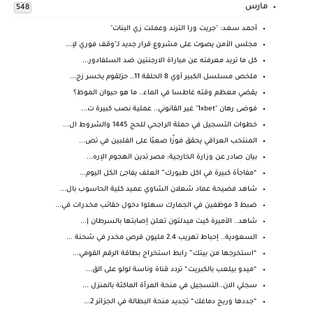
مارس
548
أحمد سعد: "جريت ورا الترند وعملت زي البنات"
مجلس الأمن يصوت على مشروع قرار جديد لـ"وقف فوري لإ...
كل ما تريد معرفته عن مباراة الارجنتين ضد السلفادور...
ملخص مسلسل الكبير أوي 8 الحلقة 11.. حزلقوم يخسر زج...
يقضي معظم وقته غاطسا في الماء.. ما هو حيوان الموظ؟
فوضى رهان "1xbet" غير القانوني.. عملية نصب كبيرة ت...
خطوات التسجيل في حملة الراجحي للحج 1445 والشروط ال...
المنتخب العراقي يحقق فوزًا صعبُا على الفلبين في تص...
بيان صادر عن وزارة الخارجية: مصر تدين الهجوم الإره...
“مفاجأة كبيرة في اكل طيورك” العلف يفاجئ الكل اليوم...
شاهد فضيحة عماد شعلان الشاوي عميد كلية الحاسوب بال...
ضبط 3 موظفين في الجمارك سهلوا دخول حقائب مخدرات في...
شاهد.. الأميرة كيت ميدلتون تعلن إصابتها بالسرطان |...
السعودية.. إحباط تهريب 2.4 مليون قرص مخدر في شحنة ...
“استخرجها من بيتك” رابط استخراج بطاقة الرقم القومي...
“ميدو بيلعب بالكبريت“ تردد قناة وناسة لولو على الق...
سجلي الان..التسجيل في منحة المرأة الماكثة بالمنزل ...
“جددها وريح دماغك“ تجديد منحة البطالة في الجزائر 2...