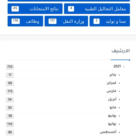
معامل التحاليل الطبية
نتائج الامتحانات
45
4
نسا و توليد
وزارة النقل
وظائف
118
117
2
الارشيف
2021
733
يناير
17
فبراير
68
مارس
115
أبريل
34
مايو
30
يونيو
38
يوليو
110
أغسطس
86