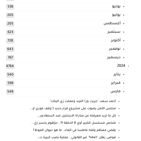
يونيو
536
يوليو
205
أغسطس
205
سبتمبر
623
أكتوبر
728
نوفمبر
643
ديسمبر
767
2024
4764
يناير
540
فبراير
599
مارس
548
أحمد سعد: "جريت ورا الترند وعملت زي البنات"
مجلس الأمن يصوت على مشروع قرار جديد لـ"وقف فوري لإ...
كل ما تريد معرفته عن مباراة الارجنتين ضد السلفادور...
ملخص مسلسل الكبير أوي 8 الحلقة 11.. حزلقوم يخسر زج...
يقضي معظم وقته غاطسا في الماء.. ما هو حيوان الموظ؟
فوضى رهان "1xbet" غير القانوني.. عملية نصب كبيرة ت...