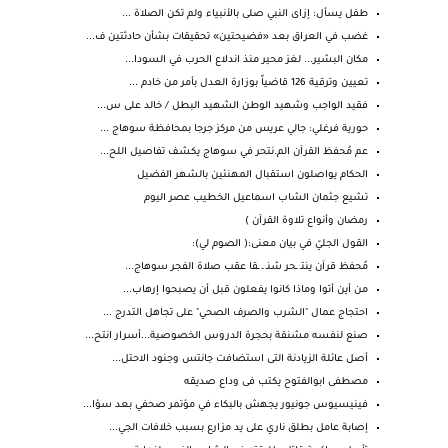
طفل يسأل: إزاى النبي صلى بالأنبياء ولم تكن الصلاة ...
غضب في العراق بعد «فضيحتين» تحقيقات بشأن حادثتين ف...
مكان البشير... لغز محير منذ اندلاع الحرب في السودا...
تعيين وترقية 126 قاضياً بوزارة العدل بأمر من خادم ...
فقيد الواجب وشهيد الوطن الشهيد البطل / خالد على س...
حورية فرغلي: جالي عريس من مركز جرجا بمحافظة سوهاج ...
عم مُحفظ القرآن الم.نتحر في سوهاج يكشف تفاصيل اللح...
الحكام يواصلون استقبال المهنئين بالشهر الفضيل
تشيع جثمان الشاب اسماعيل الخطيب عصر اليوم
رمضان وأنواع تلاوة القرآن )
القول الجليّ في بيان معنى:( الصوم لي):
مُحفظ قرآن ينتـ ـحر شنـ ـ ـقا عقب صلاة الفجر سوهاج...
من أين أتوا وماذا كانوا يفعلون قبل أن يصبحوا إرهاب...
احتجاج عمال "الشرب والصرف الصحي" على تجاهل التدرج ...
صنع لنفسه مشنقة بحجرة الدروس الخصوصية...أسرار انتح...
أصل عائلة الزيادنة التى استضافت جانتس وجنود الاحتل...
مصطفى ابوالفتوح يكتب فى وداع صديقه
فينيسيوس جونيور يجهش بالبكاء في مؤتمر صحفي بعد سؤا...
إصابة عامل بطلق ناري على يد مزارع بسبب خلافات الجي...