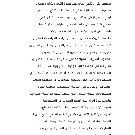
محفظ القران يُنهي حياته بعد صلاة الفجر ويترك وصية ...
ظاهرة الإعلانات الزائدة في المسلسلات تفتح باب العر...
اوعي يا أمي تزعلي أو تلبسي أسود.. مُحفظ قرآن ينهي ...
مصرع شخصين في حادث تصادم سيارتين واحتراقهما أعلى ا...
تأييد حبس 4 وافدين «هاكرز» لمدة 7 سنوات
جامعة الكويت تخصص مقاعد في برامج الدراسات العليا ل...
“الاستئناف” تؤيد شطب الخليفة والحبيني ومطيع والمحيلبي
ظروف طارئة تجبر أحمد حجازي للسفر إلى السعودية
"لظروف أسرية".. الموافقة على سفر لاعب منتخب مصر إل...
قرار هام من الجامعة السعودية الإلكترونية بسبب الأح...
السعودية تطلق مشروعاً لتوثيق أماكن عاش بها أشهر شع...
​السعودية ترأس جهاز تسوية المنازعات في منظمة التجا...
"عشرات الإصابات بين العائلة السعودية الحاكمة بفيرو...
السعودية.. قصة المنزل الذي شهد أعنف مواجهة أمنية م...
عاجل.. مدة إجازة عيد الفطر المبارك في السعودية
أميركا تترقب كسوفاً للشمس.. ما علاقته بـ«انقطاع» ا...
"طرق دبي" تنجز 75% من مشروع تطوير تقاطع شارع جرن ا...
النيابة العامة : الحبس والغرامة عقوبة جريمة التسول...
الإمارات تضيء أبرز معالمها بألوان العلم الروسي تضا...