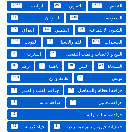
التعليم
التموين
الرياضة
2066
89
1392
السعودية
السودان
51
434
الشئون الاجتماعية
الطقس
العراق
37
137
21
العسيرات
الفم والاسنان
الكويت
356
16
673
المخ والاعصاب والطب النفسي
المغرب
8
2
المنشاة
اليمن
باطنة
تركيا
10
1
38
43
تونس
ثقافة ودين
668
7
جراحة العظام والمفاصل
جراحة القلب والصدر
1
2
جراحة تجميل
جراحة عامة
1
1
جراحة مسالك بولية
2
جمعيات خيرية وتنموية وشرعية
حياة كريمة
72
5