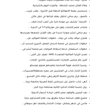
عاجل.. وفاة أحد أبناء العسيرات بدولة الكويت..
وفاة الفنان محمد قشطة.. والعزاء اليوم بالشرابية
مسلسل نعمة الأفوكاتو الحلقة قبل الأخيرة.. طلب غريب...
بالصور - ريم سامي تحتفل بعقد قرانها في حفل عائلي
"الأرصاد" تكشف عن موجة حارة على أغلب أنحاء البلاد ...
منتخب مصر للشباب يفوز على موريتانيا 2-1 فى الدورة ...
ريم سامي تنشر صورة جديدة من عقد القران تجمعها بعريسها
هتنزل عيالك وانت في بيتك.. خطوات إضافة المواليد عل...
خطوات التسجيل في منصة إحسان للعمل الخيري لتسديد ال...
خطوات استعمال خدمة إسقاط المركبات عبر منصة أبشر في...
تمديد الزيارة العائلية المتعددة 1445، تعرف على الش...
أمين عام مجلس الإمارات للمستثمرين بالخارج: الإمارا...
روسيا تكشف هوية المشتبه بتنفيذهم هجوم موسكو
عاجل| انتحار شاب في العشرين من عمره بمنطقةالعسيرات...
محفظ قرآن وخريج جامعة الأزهر ينهي حياته داخل المسج...
أنهى شاب حاصل على ليسانس للغة العربية بجامعة جرجا،...
رول جلسه الثلاثاء الدائره الثانيه بمحكمة جرجا الجز...
بعد البنزين والوقود مصر تتأهب لزيادة أسعار الادوية
مصرع طفل صدمته سيارة بطريق بيت علام الصحراوى جرجا
مآسي في شهر رمضان: حوادث الانتحار والعنف تهز سوهاج...