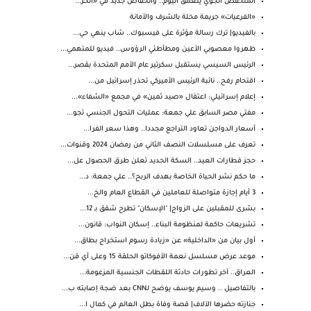
المنخفض الجوي يتعمّق اليوم.. وانخفاض جديد في «الحر...
«الفرعيات» جريمة مخلة بالشرف والأمانة
بالفيديو| ترك رسالة مؤثرة على فيسبوك.. شاب ينهي حي...
ظهروا معصوبي الأعين ومطأطئي الرؤوس.. فيديو للمتهمي...
الرئيس السيسي يستقبل سكرتير عام الأمم المتحدة بقصر...
اقتحام رفح.. نائبة الرئيس الأميركي تحذر إسرائيل من...
إعلام إسرائيلي: اعتقال «صيد ثمين» في مجمع «الشفاء»...
مفتي مصر السابق علي جمعة: عمليات التحول الجنسي تجو...
أسعار الدواجن تعاود التراجع مجددا.. وهذا سعر الفرا...
تعرف على مسلسلات النصف الثاني من رمضان 2024 وقنوات...
حجز قطارات العيد.. السكة الحديد تعلن طرق الحصول عل...
ما حكم نشر الحياة الخاصة بهدف الربح؟.. علي جمعة: د...
3 أيام إجازة متواصلة للعاملين في القطاع العام والخ...
بشرى للمقبلين على الزواج| "الإسكان" تطرح شقق بـ 12...
تشريعات حاكمة لمنظومة البناء.. إسكان النواب: قانون...
أول بيان من «الداخلية» عن «زيادة رسوم استخراج بطاق...
موعد عرض مسلسل نعمة الأفوكاتو الحلقة 15 وعلى أي قن...
العراق.. آخر تطورات حادثة اللقطات الجنسية المزعومة...
بالتفاصيل .. وسيم يوسف يوضح لـCNN بعد ضجة إصابته ب...
جنازته حضرها الآلاف| قصة وفاة بطل العالم في كمال ا...