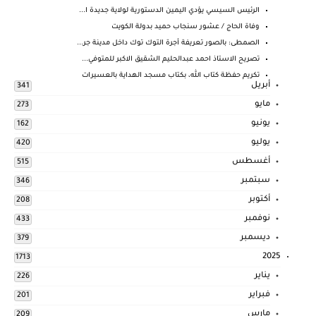
الرئيس السيسي يؤدي اليمين الدستورية لولاية جديدة ا...
وفاة الحاج / عشور سنجاب حميد بدولة الكويت
الصمطى: بالصور تعريفة أجرة التوك توك داخل مدينة جر...
تصريح الاستاذ احمد عبدالحليم الشقيق الاكبر للمتوفي...
تكريم حفظة كتاب الله، بكتاب مسجد الهداية بالعسيرات
أبريل
341
مايو
273
يونيو
162
يوليو
420
أغسطس
515
سبتمبر
346
أكتوبر
208
نوفمبر
433
ديسمبر
379
2025
1713
يناير
226
فبراير
201
مارس
209