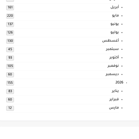
أبريل
161
مايو
220
يونيو
137
يوليو
126
أغسطس
130
سبتمبر
45
أكتوبر
93
نوفمبر
105
ديسمبر
60
2026
155
يناير
83
فبراير
60
مارس
12