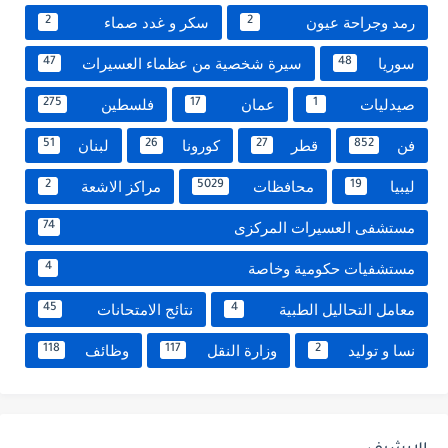
رمد وجراحة عيون
سكر و غدد صماء
2
2
سوريا
سيرة شخصية من عظماء العسيرات
47
48
صيدليات
عمان
فلسطين
275
17
1
فن
قطر
كورونا
لبنان
51
26
27
852
ليبيا
محافظات
مراكز الاشعة
2
5029
19
مستشفى العسيرات المركزى
74
مستشفيات حكومية وخاصة
4
معامل التحاليل الطبية
نتائج الامتحانات
45
4
نسا و توليد
وزارة النقل
وظائف
118
117
2