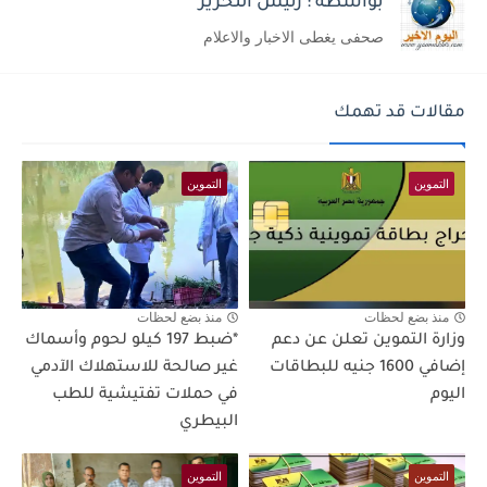
بواسطة : رئيس التحرير
صحفى يغطى الاخبار والاعلام
مقالات قد تهمك
التموين
التموين
منذ بضع لحظات
منذ بضع لحظات
وزارة التموين تعلن عن دعم
*ضبط 197 كيلو لحوم وأسماك
إضافي 1600 جنيه للبطاقات
غير صالحة للاستهلاك الآدمي
اليوم
في حملات تفتيشية للطب
البيطري
التموين
التموين