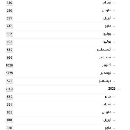
فبراير
180
مارس
210
أبريل
221
مايو
246
يونيو
187
يوليو
108
أغسطس
569
سبتمبر
966
أكتوبر
1029
نوفمبر
1229
ديسمبر
522
2023
7140
يناير
569
فبراير
361
مارس
855
أبريل
818
مايو
830