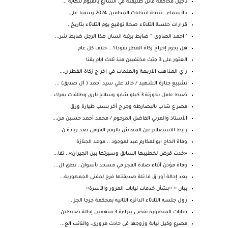
تأجيل محاكمة قاتل طليقته في الشارع بالفيوم لنهاية ...
بالأسماء.. نتيجة انتخابات المحامين 2024 رسميا على ...
قرارات حلسة الثلاثاء صحة توقيع يوم الثلاثاء بتاريخ...
" احمد الصاوى ” ضابط برتبة انسان هذا الرجل ضابط شر...
هل يجوز إخراج زكاة الفطر نقودا؟... خلاف كل عام
العثور على 3 جثث مختفيين منذ ثلاث ايام بقنا
رأي المذاهب الأربعة والعلمات في إخراج زكاة الفطر ن...
تشييع جنازة الشهيد / خالد علي سيد أحمد ( آل صديق) ...
ضبط عامل بحوزتة 3 كيلو شابو وسلاح ناري وطلقات بمرك...
مصر ع شاب بالبصارطه وجر.ح آخر بسب طيارة ورق
الأستاذ والمربي الفاضل المرحوم / محمد أحمد حسين من...
رابط الاستعلام عن المعاش بالرقم القومى بعد زيادة ن...
وفاة الحاج ابوالمكارم عبدالموجود .. موعد الجنازة
«خدت قرض لخطيبها السابق وسيرتها بين الجيران».. تفا...
وفاة مؤذن أثناء صلاة الفجر في مسجد بأسوان.. نطق ال...
بعد إحالة أوراق قا.تلة صديقتها فرح لمفتي الجمهورية...
بيـان •• ••بشأن خدمات نيابات المرور والأسرة••
رول جلسه الثلاثاء الدائره الثانيه بمحكمة جرجا الجز...
جنايات المنصورة تقضى ببراءة 3 متهمين إحالة ضابطين ...
مصرع وكيل نيابة وزوجها فى حادث مرورى، والنائب الع...