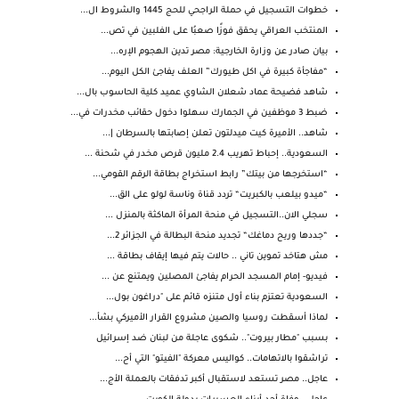
خطوات التسجيل في حملة الراجحي للحج 1445 والشروط ال...
المنتخب العراقي يحقق فوزًا صعبُا على الفلبين في تص...
بيان صادر عن وزارة الخارجية: مصر تدين الهجوم الإره...
“مفاجأة كبيرة في اكل طيورك” العلف يفاجئ الكل اليوم...
شاهد فضيحة عماد شعلان الشاوي عميد كلية الحاسوب بال...
ضبط 3 موظفين في الجمارك سهلوا دخول حقائب مخدرات في...
شاهد.. الأميرة كيت ميدلتون تعلن إصابتها بالسرطان |...
السعودية.. إحباط تهريب 2.4 مليون قرص مخدر في شحنة ...
“استخرجها من بيتك” رابط استخراج بطاقة الرقم القومي...
“ميدو بيلعب بالكبريت“ تردد قناة وناسة لولو على الق...
سجلي الان..التسجيل في منحة المرأة الماكثة بالمنزل ...
“جددها وريح دماغك“ تجديد منحة البطالة في الجزائر 2...
مش هتاخد تموين تاني .. حالات يتم فيها إيقاف بطاقة ...
فيديو- إمام المسجد الحرام يفاجئ المصلين ويمتنع عن ...
السعودية تعتزم بناء أول متنزه قائم على "دراغون بول...
لماذا أسقطت روسيا والصين مشروع القرار الأميركي بشأ...
بسبب "مطار بيروت".. شكوى عاجلة من لبنان ضد إسرائيل
تراشقوا بالاتهامات.. كواليس معركة "الفيتو" التي أح...
عاجل.. مصر تستعد لاستقبال أكبر تدفقات بالعملة الأج...