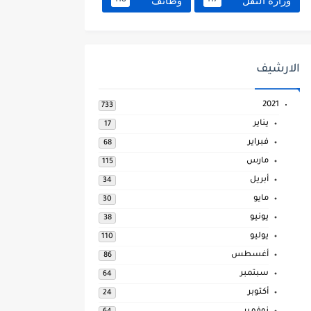
وزارة النقل
وظائف
118
117
الارشيف
2021
733
يناير
17
فبراير
68
مارس
115
أبريل
34
مايو
30
يونيو
38
يوليو
110
أغسطس
86
سبتمبر
64
أكتوبر
24