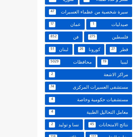
سيرة شخصية من عظماء العسيرات
47
صيدليات
عمان
17
1
فلسطين
فن
852
275
قطر
كورونا
لبنان
51
26
27
ليبيا
محافظات
5029
19
مراكز الاشعة
2
مستشفى العسيرات المركزى
74
مستشفيات حكومية وخاصة
4
معامل التحاليل الطبية
4
نتائج الامتحانات
نسا و توليد
2
45