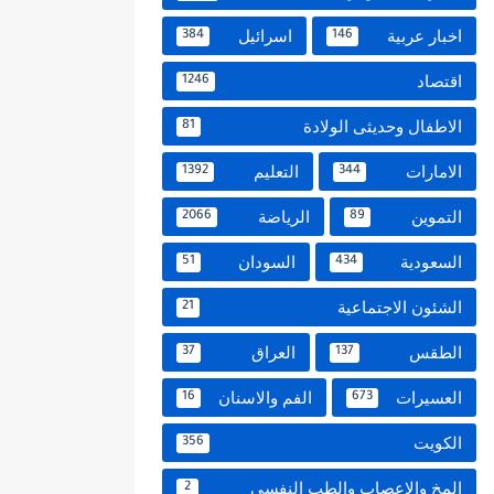
اخبار عربية
اسرائيل
384
146
اقتصاد
1246
الاطفال وحديثى الولادة
81
الامارات
التعليم
1392
344
التموين
الرياضة
2066
89
السعودية
السودان
51
434
الشئون الاجتماعية
21
الطقس
العراق
37
137
العسيرات
الفم والاسنان
16
673
الكويت
356
المخ والاعصاب والطب النفسي
2