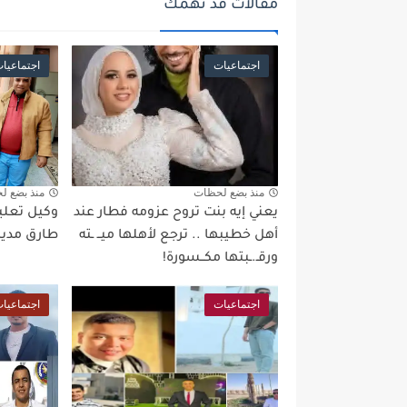
مقالات قد تهمك
اجتماعيات
اجتماعيا
منذ بضع لحظات
منذ بضع ل
يعني إيه بنت تروح عزومه فطار عند
وكيل تعليم
أهل خطيبها .. ترجع لأهلها ميــ ـته
طارق مدير 
ورقـ.ـبتها مكــسورة!
اجتماعيات
اجتماعيا