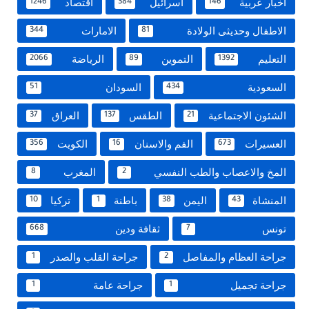
اخبار عربية
اسرائيل
اقتصاد
1246
384
146
الاطفال وحديثى الولادة
الامارات
344
81
التعليم
التموين
الرياضة
2066
89
1392
السعودية
السودان
51
434
الشئون الاجتماعية
الطقس
العراق
37
137
21
العسيرات
الفم والاسنان
الكويت
356
16
673
المخ والاعصاب والطب النفسي
المغرب
8
2
المنشاة
اليمن
باطنة
تركيا
10
1
38
43
تونس
ثقافة ودين
668
7
جراحة العظام والمفاصل
جراحة القلب والصدر
1
2
جراحة تجميل
جراحة عامة
1
1