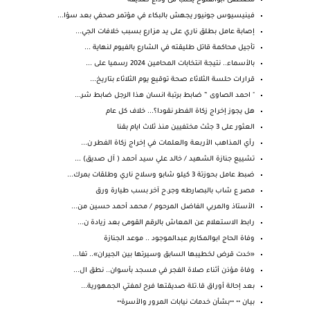
مصطفى ابوالفتوح يكتب فى وداع صديقه
فينيسيوس جونيور يجهش بالبكاء في مؤتمر صحفي بعد سؤا...
إصابة عامل بطلق ناري على يد مزارع بسبب خلافات الجي...
تأجيل محاكمة قاتل طليقته في الشارع بالفيوم لنهاية ...
بالأسماء.. نتيجة انتخابات المحامين 2024 رسميا على ...
قرارات حلسة الثلاثاء صحة توقيع يوم الثلاثاء بتاريخ...
" احمد الصاوى ” ضابط برتبة انسان هذا الرجل ضابط شر...
هل يجوز إخراج زكاة الفطر نقودا؟... خلاف كل عام
العثور على 3 جثث مختفيين منذ ثلاث ايام بقنا
رأي المذاهب الأربعة والعلمات في إخراج زكاة الفطر ن...
تشييع جنازة الشهيد / خالد علي سيد أحمد ( آل صديق) ...
ضبط عامل بحوزتة 3 كيلو شابو وسلاح ناري وطلقات بمرك...
مصر ع شاب بالبصارطه وجر.ح آخر بسب طيارة ورق
الأستاذ والمربي الفاضل المرحوم / محمد أحمد حسين من...
رابط الاستعلام عن المعاش بالرقم القومى بعد زيادة ن...
وفاة الحاج ابوالمكارم عبدالموجود .. موعد الجنازة
«خدت قرض لخطيبها السابق وسيرتها بين الجيران».. تفا...
وفاة مؤذن أثناء صلاة الفجر في مسجد بأسوان.. نطق ال...
بعد إحالة أوراق قا.تلة صديقتها فرح لمفتي الجمهورية...
بيـان •• ••بشأن خدمات نيابات المرور والأسرة••