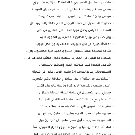
ملخص مسلسل الكبير أوي 8 الحلقة 11.. حزلقوم يخسر زج...
يقضي معظم وقته غاطسا في الماء.. ما هو حيوان الموظ؟
فوضى رهان "1xbet" غير القانوني.. عملية نصب كبيرة ت...
خطوات التسجيل في حملة الراجحي للحج 1445 والشروط ال...
المنتخب العراقي يحقق فوزًا صعبُا على الفلبين في تص...
بيان صادر عن وزارة الخارجية: مصر تدين الهجوم الإره...
“مفاجأة كبيرة في اكل طيورك” العلف يفاجئ الكل اليوم...
شاهد فضيحة عماد شعلان الشاوي عميد كلية الحاسوب بال...
ضبط 3 موظفين في الجمارك سهلوا دخول حقائب مخدرات في...
شاهد.. الأميرة كيت ميدلتون تعلن إصابتها بالسرطان |...
السعودية.. إحباط تهريب 2.4 مليون قرص مخدر في شحنة ...
“استخرجها من بيتك” رابط استخراج بطاقة الرقم القومي...
“ميدو بيلعب بالكبريت“ تردد قناة وناسة لولو على الق...
سجلي الان..التسجيل في منحة المرأة الماكثة بالمنزل ...
“جددها وريح دماغك“ تجديد منحة البطالة في الجزائر 2...
مش هتاخد تموين تاني .. حالات يتم فيها إيقاف بطاقة ...
فيديو- إمام المسجد الحرام يفاجئ المصلين ويمتنع عن ...
السعودية تعتزم بناء أول متنزه قائم على "دراغون بول...
لماذا أسقطت روسيا والصين مشروع القرار الأميركي بشأ...
بسبب "مطار بيروت".. شكوى عاجلة من لبنان ضد إسرائيل