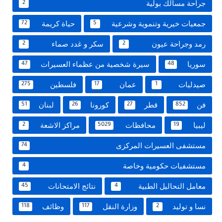
جراحة مسالك بولية
2
جمعيات خيرية وتنموية وشرعية
حياة كريمة
72
5
رمد وجراحة عيون
سكر و غدد صماء
2
2
سوريا
سيرة شخصية من عظماء العسيرات
47
48
صيدليات
عمان
فلسطين
275
17
1
فن
قطر
كورونا
لبنان
51
26
27
852
ليبيا
محافظات
مراكز الاشعة
2
5029
19
مستشفى العسيرات المركزى
74
مستشفيات حكومية وخاصة
4
معامل التحاليل الطبية
نتائج الامتحانات
45
4
نسا و توليد
وزارة النقل
وظائف
118
117
2