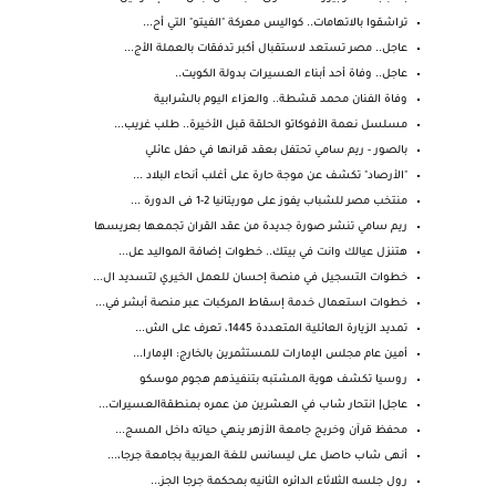
تراشقوا بالاتهامات.. كواليس معركة "الفيتو" التي أح...
عاجل.. مصر تستعد لاستقبال أكبر تدفقات بالعملة الأج...
عاجل.. وفاة أحد أبناء العسيرات بدولة الكويت..
وفاة الفنان محمد قشطة.. والعزاء اليوم بالشرابية
مسلسل نعمة الأفوكاتو الحلقة قبل الأخيرة.. طلب غريب...
بالصور - ريم سامي تحتفل بعقد قرانها في حفل عائلي
"الأرصاد" تكشف عن موجة حارة على أغلب أنحاء البلاد ...
منتخب مصر للشباب يفوز على موريتانيا 2-1 فى الدورة ...
ريم سامي تنشر صورة جديدة من عقد القران تجمعها بعريسها
هتنزل عيالك وانت في بيتك.. خطوات إضافة المواليد عل...
خطوات التسجيل في منصة إحسان للعمل الخيري لتسديد ال...
خطوات استعمال خدمة إسقاط المركبات عبر منصة أبشر في...
تمديد الزيارة العائلية المتعددة 1445، تعرف على الش...
أمين عام مجلس الإمارات للمستثمرين بالخارج: الإمارا...
روسيا تكشف هوية المشتبه بتنفيذهم هجوم موسكو
عاجل| انتحار شاب في العشرين من عمره بمنطقةالعسيرات...
محفظ قرآن وخريج جامعة الأزهر ينهي حياته داخل المسج...
أنهى شاب حاصل على ليسانس للغة العربية بجامعة جرجا،...
رول جلسه الثلاثاء الدائره الثانيه بمحكمة جرجا الجز...