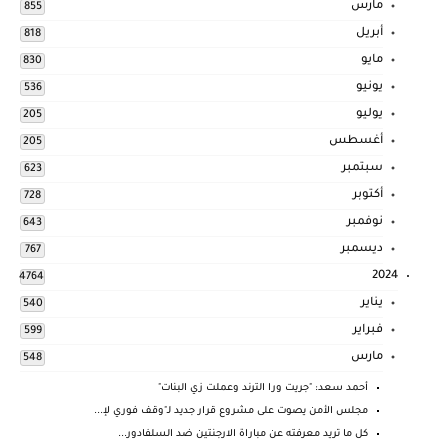
مارس
855
أبريل
818
مايو
830
يونيو
536
يوليو
205
أغسطس
205
سبتمبر
623
أكتوبر
728
نوفمبر
643
ديسمبر
767
2024
4764
يناير
540
فبراير
599
مارس
548
أحمد سعد: "جريت ورا الترند وعملت زي البنات"
مجلس الأمن يصوت على مشروع قرار جديد لـ"وقف فوري لإ...
كل ما تريد معرفته عن مباراة الارجنتين ضد السلفادور...