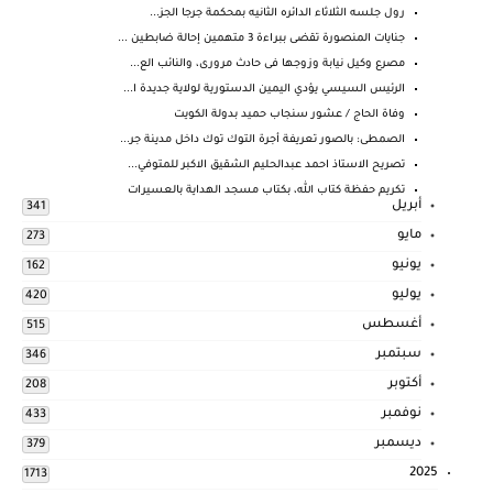
رول جلسه الثلاثاء الدائره الثانيه بمحكمة جرجا الجز...
جنايات المنصورة تقضى ببراءة 3 متهمين إحالة ضابطين ...
مصرع وكيل نيابة وزوجها فى حادث مرورى، والنائب الع...
الرئيس السيسي يؤدي اليمين الدستورية لولاية جديدة ا...
وفاة الحاج / عشور سنجاب حميد بدولة الكويت
الصمطى: بالصور تعريفة أجرة التوك توك داخل مدينة جر...
تصريح الاستاذ احمد عبدالحليم الشقيق الاكبر للمتوفي...
تكريم حفظة كتاب الله، بكتاب مسجد الهداية بالعسيرات
أبريل
341
مايو
273
يونيو
162
يوليو
420
أغسطس
515
سبتمبر
346
أكتوبر
208
نوفمبر
433
ديسمبر
379
2025
1713