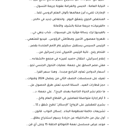
النيابة العامة : الحبس والغرامة عقوبة جريمة التسول...
الإمارات تضيء أبرز معالمها بألوان العلم الروسي تضا...
المنخفض الجوي يتعمّق اليوم.. وانخفاض جديد في «الحر...
«الفرعيات» جريمة مخلة بالشرف والأمانة
بالفيديو| ترك رسالة مؤثرة على فيسبوك.. شاب ينهي حي...
ظهروا معصوبي الأعين ومطأطئي الرؤوس.. فيديو للمتهمي...
الرئيس السيسي يستقبل سكرتير عام الأمم المتحدة بقصر...
اقتحام رفح.. نائبة الرئيس الأميركي تحذر إسرائيل من...
إعلام إسرائيلي: اعتقال «صيد ثمين» في مجمع «الشفاء»...
مفتي مصر السابق علي جمعة: عمليات التحول الجنسي تجو...
أسعار الدواجن تعاود التراجع مجددا.. وهذا سعر الفرا...
تعرف على مسلسلات النصف الثاني من رمضان 2024 وقنوات...
حجز قطارات العيد.. السكة الحديد تعلن طرق الحصول عل...
ما حكم نشر الحياة الخاصة بهدف الربح؟.. علي جمعة: د...
3 أيام إجازة متواصلة للعاملين في القطاع العام والخ...
بشرى للمقبلين على الزواج| "الإسكان" تطرح شقق بـ 12...
تشريعات حاكمة لمنظومة البناء.. إسكان النواب: قانون...
أول بيان من «الداخلية» عن «زيادة رسوم استخراج بطاق...
موعد عرض مسلسل نعمة الأفوكاتو الحلقة 15 وعلى أي قن...