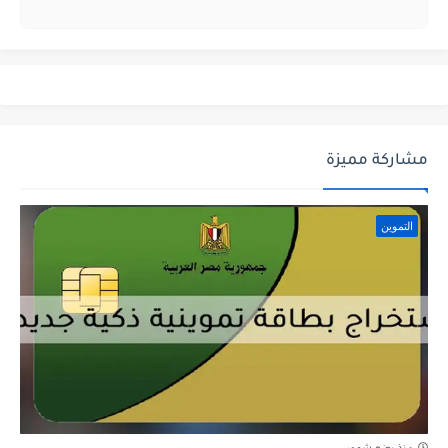
مشاركة مميزة
التموين
منذ بضع شهور