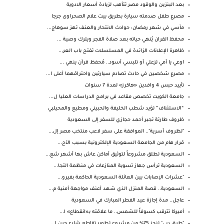
بعد البنزين والوقود مصر تتأهب لزيادة أسعار الادوية
مصرع طفل صدمته سيارة بطريق بيت علام الصحراوى جرجا
مآسي في شهر رمضان: حوادث الانتحار والعنف تهز سوهاج...
محفظ القران يُنهي حياته بعد صلاة الفجر ويترك وصية ...
ظاهرة الإعلانات الزائدة في المسلسلات تفتح باب العر...
اوعي يا أمي تزعلي أو تلبسي أسود.. مُحفظ قرآن ينهي ...
مصرع شخصين في حادث تصادم سيارتين واحتراقهما أعلى ا...
تأييد حبس 4 وافدين «هاكرز» لمدة 7 سنوات
جامعة الكويت تخصص مقاعد في برامج الدراسات العليا ل...
“الاستئناف” تؤيد شطب الخليفة والحبيني ومطيع والمحيلبي
ظروف طارئة تجبر أحمد حجازي للسفر إلى السعودية
"لظروف أسرية".. الموافقة على سفر لاعب منتخب مصر إل...
قرار هام من الجامعة السعودية الإلكترونية بسبب الأح...
السعودية تطلق مشروعاً لتوثيق أماكن عاش بها أشهر شع...
​السعودية ترأس جهاز تسوية المنازعات في منظمة التجا...
"عشرات الإصابات بين العائلة السعودية الحاكمة بفيرو...
السعودية.. قصة المنزل الذي شهد أعنف مواجهة أمنية م...
عاجل.. مدة إجازة عيد الفطر المبارك في السعودية
أميركا تترقب كسوفاً للشمس.. ما علاقته بـ«انقطاع» ا...
"طرق دبي" تنجز 75% من مشروع تطوير تقاطع شارع جرن ا...