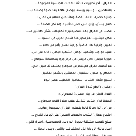
العراق.. آخر تطورات حادثة اللقطات الجنسية المزعومة...
بالتفاصيل .. وسيم يوسف يوضح لـCNN بعد ضجة إصابته ب...
جنازته حضرها الآلاف| قصة وفاة بطل العالم في كمال ا...
طفل يسأل: إزاى النبي صلى بالأنبياء ولم تكن الصلاة ...
غضب في العراق بعد «فضيحتين» تحقيقات بشأن حادثتين ف...
مكان البشير... لغز محير منذ اندلاع الحرب في السودا...
تعيين وترقية 126 قاضياً بوزارة العدل بأمر من خادم ...
فقيد الواجب وشهيد الوطن الشهيد البطل / خالد على س...
حورية فرغلي: جالي عريس من مركز جرجا بمحافظة سوهاج ...
عم مُحفظ القرآن الم.نتحر في سوهاج يكشف تفاصيل اللح...
الحكام يواصلون استقبال المهنئين بالشهر الفضيل
تشيع جثمان الشاب اسماعيل الخطيب عصر اليوم
رمضان وأنواع تلاوة القرآن )
القول الجليّ في بيان معنى:( الصوم لي):
مُحفظ قرآن ينتـ ـحر شنـ ـ ـقا عقب صلاة الفجر سوهاج...
من أين أتوا وماذا كانوا يفعلون قبل أن يصبحوا إرهاب...
احتجاج عمال "الشرب والصرف الصحي" على تجاهل التدرج ...
صنع لنفسه مشنقة بحجرة الدروس الخصوصية...أسرار انتح...
أصل عائلة الزيادنة التى استضافت جانتس وجنود الاحتل...