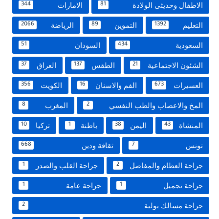
الاطفال وحديثى الولادة
الامارات
344
81
التعليم
التموين
الرياضة
2066
89
1392
السعودية
السودان
51
434
الشئون الاجتماعية
الطقس
العراق
37
137
21
العسيرات
الفم والاسنان
الكويت
356
16
673
المخ والاعصاب والطب النفسي
المغرب
8
2
المنشاة
اليمن
باطنة
تركيا
10
1
38
43
تونس
ثقافة ودين
668
7
جراحة العظام والمفاصل
جراحة القلب والصدر
1
2
جراحة تجميل
جراحة عامة
1
1
جراحة مسالك بولية
2