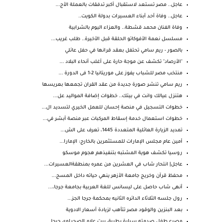
عاجل.. مصر تستعد لاستقبال أكبر تدفقات بالعملة الأج...
عاجل.. وفاة أحد أبناء العسيرات بدولة الكويت..
وفاة الفنان محمد قشطة.. والعزاء اليوم بالشرابية
مسلسل نعمة الأفوكاتو الحلقة قبل الأخيرة.. طلب غريب...
بالصور - ريم سامي تحتفل بعقد قرانها في حفل عائلي
"الأرصاد" تكشف عن موجة حارة على أغلب أنحاء البلاد ...
منتخب مصر للشباب يفوز على موريتانيا 2-1 فى الدورة ...
ريم سامي تنشر صورة جديدة من عقد القران تجمعها بعريسها
هتنزل عيالك وانت في بيتك.. خطوات إضافة المواليد عل...
خطوات التسجيل في منصة إحسان للعمل الخيري لتسديد ال...
خطوات استعمال خدمة إسقاط المركبات عبر منصة أبشر في...
تمديد الزيارة العائلية المتعددة 1445، تعرف على الش...
أمين عام مجلس الإمارات للمستثمرين بالخارج: الإمارا...
روسيا تكشف هوية المشتبه بتنفيذهم هجوم موسكو
عاجل| انتحار شاب في العشرين من عمره بمنطقةالعسيرات...
محفظ قرآن وخريج جامعة الأزهر ينهي حياته داخل المسج...
أنهى شاب حاصل على ليسانس للغة العربية بجامعة جرجا،...
رول جلسه الثلاثاء الدائره الثانيه بمحكمة جرجا الجز...
بعد البنزين والوقود مصر تتأهب لزيادة أسعار الادوية
مصرع طفل صدمته سيارة بطريق بيت علام الصحراوى جرجا