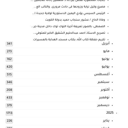
جنايات المنصورة تقضى ببراءة 3 متهمين إحالة ضابطين ...
مصرع وكيل نيابة وزوجها فى حادث مرورى، والنائب الع...
الرئيس السيسي يؤدي اليمين الدستورية لولاية جديدة ا...
وفاة الحاج / عشور سنجاب حميد بدولة الكويت
الصمطى: بالصور تعريفة أجرة التوك توك داخل مدينة جر...
تصريح الاستاذ احمد عبدالحليم الشقيق الاكبر للمتوفي...
تكريم حفظة كتاب الله، بكتاب مسجد الهداية بالعسيرات
أبريل
341
مايو
273
يونيو
162
يوليو
420
أغسطس
515
سبتمبر
346
أكتوبر
208
نوفمبر
433
ديسمبر
379
2025
1713
يناير
226