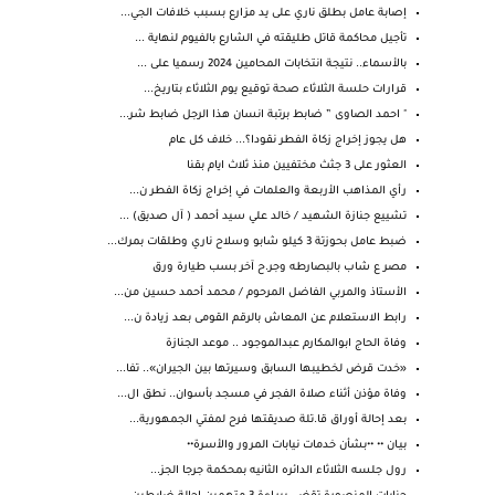
إصابة عامل بطلق ناري على يد مزارع بسبب خلافات الجي...
تأجيل محاكمة قاتل طليقته في الشارع بالفيوم لنهاية ...
بالأسماء.. نتيجة انتخابات المحامين 2024 رسميا على ...
قرارات حلسة الثلاثاء صحة توقيع يوم الثلاثاء بتاريخ...
" احمد الصاوى ” ضابط برتبة انسان هذا الرجل ضابط شر...
هل يجوز إخراج زكاة الفطر نقودا؟... خلاف كل عام
العثور على 3 جثث مختفيين منذ ثلاث ايام بقنا
رأي المذاهب الأربعة والعلمات في إخراج زكاة الفطر ن...
تشييع جنازة الشهيد / خالد علي سيد أحمد ( آل صديق) ...
ضبط عامل بحوزتة 3 كيلو شابو وسلاح ناري وطلقات بمرك...
مصر ع شاب بالبصارطه وجر.ح آخر بسب طيارة ورق
الأستاذ والمربي الفاضل المرحوم / محمد أحمد حسين من...
رابط الاستعلام عن المعاش بالرقم القومى بعد زيادة ن...
وفاة الحاج ابوالمكارم عبدالموجود .. موعد الجنازة
«خدت قرض لخطيبها السابق وسيرتها بين الجيران».. تفا...
وفاة مؤذن أثناء صلاة الفجر في مسجد بأسوان.. نطق ال...
بعد إحالة أوراق قا.تلة صديقتها فرح لمفتي الجمهورية...
بيـان •• ••بشأن خدمات نيابات المرور والأسرة••
رول جلسه الثلاثاء الدائره الثانيه بمحكمة جرجا الجز...