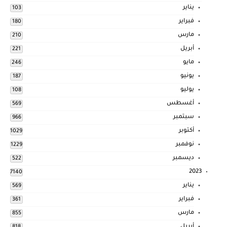
يناير
103
فبراير
180
مارس
210
أبريل
221
مايو
246
يونيو
187
يوليو
108
أغسطس
569
سبتمبر
966
أكتوبر
1029
نوفمبر
1229
ديسمبر
522
2023
7140
يناير
569
فبراير
361
مارس
855
أبريل
818