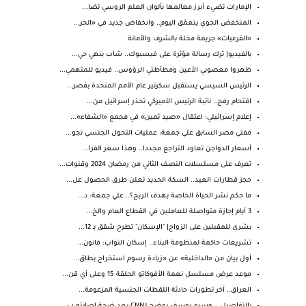
الإمارات تضيء أبرز معالمها بألوان العلم الروسي تضا...
المنخفض الجوي يتعمّق اليوم.. وانخفاض جديد في «الحر...
«الفرعيات» جريمة مخلة بالشرف والأمانة
بالفيديو| ترك رسالة مؤثرة على فيسبوك.. شاب ينهي حي...
ظهروا معصوبي الأعين ومطأطئي الرؤوس.. فيديو للمتهمي...
الرئيس السيسي يستقبل سكرتير عام الأمم المتحدة بقصر...
اقتحام رفح.. نائبة الرئيس الأميركي تحذر إسرائيل من...
إعلام إسرائيلي: اعتقال «صيد ثمين» في مجمع «الشفاء»...
مفتي مصر السابق علي جمعة: عمليات التحول الجنسي تجو...
أسعار الدواجن تعاود التراجع مجددا.. وهذا سعر الفرا...
تعرف على مسلسلات النصف الثاني من رمضان 2024 وقنوات...
حجز قطارات العيد.. السكة الحديد تعلن طرق الحصول عل...
ما حكم نشر الحياة الخاصة بهدف الربح؟.. علي جمعة: د...
3 أيام إجازة متواصلة للعاملين في القطاع العام والخ...
بشرى للمقبلين على الزواج| "الإسكان" تطرح شقق بـ 12...
تشريعات حاكمة لمنظومة البناء.. إسكان النواب: قانون...
أول بيان من «الداخلية» عن «زيادة رسوم استخراج بطاق...
موعد عرض مسلسل نعمة الأفوكاتو الحلقة 15 وعلى أي قن...
العراق.. آخر تطورات حادثة اللقطات الجنسية المزعومة...