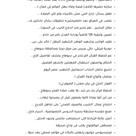
بالتفاصيل .. وسيم يوسف يوضح لـCNN بعد ضجة إصابته ب...
جنازته حضرها الآلاف| قصة وفاة بطل العالم في كمال ا...
طفل يسأل: إزاى النبي صلى بالأنبياء ولم تكن الصلاة ...
غضب في العراق بعد «فضيحتين» تحقيقات بشأن حادثتين ف...
مكان البشير... لغز محير منذ اندلاع الحرب في السودا...
تعيين وترقية 126 قاضياً بوزارة العدل بأمر من خادم ...
فقيد الواجب وشهيد الوطن الشهيد البطل / خالد على س...
حورية فرغلي: جالي عريس من مركز جرجا بمحافظة سوهاج ...
عم مُحفظ القرآن الم.نتحر في سوهاج يكشف تفاصيل اللح...
الحكام يواصلون استقبال المهنئين بالشهر الفضيل
تشيع جثمان الشاب اسماعيل الخطيب عصر اليوم
رمضان وأنواع تلاوة القرآن )
القول الجليّ في بيان معنى:( الصوم لي):
مُحفظ قرآن ينتـ ـحر شنـ ـ ـقا عقب صلاة الفجر سوهاج...
من أين أتوا وماذا كانوا يفعلون قبل أن يصبحوا إرهاب...
احتجاج عمال "الشرب والصرف الصحي" على تجاهل التدرج ...
صنع لنفسه مشنقة بحجرة الدروس الخصوصية...أسرار انتح...
أصل عائلة الزيادنة التى استضافت جانتس وجنود الاحتل...
مصطفى ابوالفتوح يكتب فى وداع صديقه
فينيسيوس جونيور يجهش بالبكاء في مؤتمر صحفي بعد سؤا...