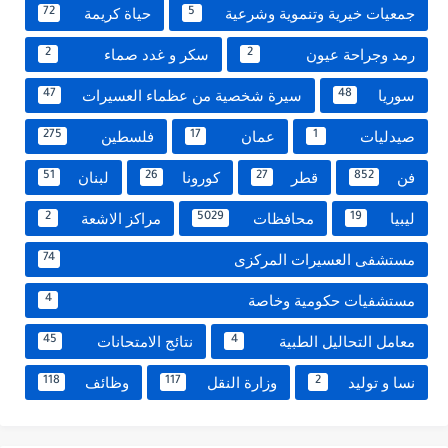
جمعيات خيرية وتنموية وشرعية
حياة كريمة
72
5
رمد وجراحة عيون
سكر و غدد صماء
2
2
سوريا
سيرة شخصية من عظماء العسيرات
47
48
صيدليات
عمان
فلسطين
275
17
1
فن
قطر
كورونا
لبنان
51
26
27
852
ليبيا
محافظات
مراكز الاشعة
2
5029
19
مستشفى العسيرات المركزى
74
مستشفيات حكومية وخاصة
4
معامل التحاليل الطبية
نتائج الامتحانات
45
4
نسا و توليد
وزارة النقل
وظائف
118
117
2