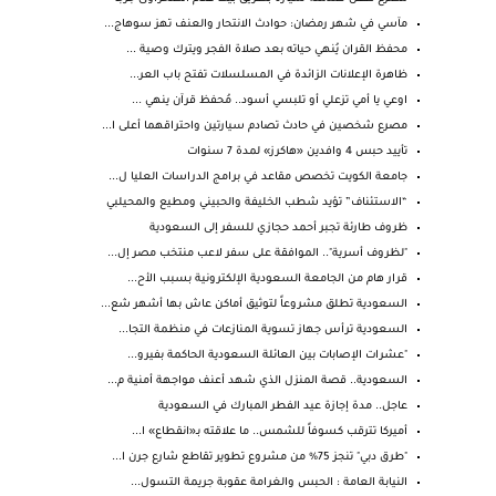
مآسي في شهر رمضان: حوادث الانتحار والعنف تهز سوهاج...
محفظ القران يُنهي حياته بعد صلاة الفجر ويترك وصية ...
ظاهرة الإعلانات الزائدة في المسلسلات تفتح باب العر...
اوعي يا أمي تزعلي أو تلبسي أسود.. مُحفظ قرآن ينهي ...
مصرع شخصين في حادث تصادم سيارتين واحتراقهما أعلى ا...
تأييد حبس 4 وافدين «هاكرز» لمدة 7 سنوات
جامعة الكويت تخصص مقاعد في برامج الدراسات العليا ل...
“الاستئناف” تؤيد شطب الخليفة والحبيني ومطيع والمحيلبي
ظروف طارئة تجبر أحمد حجازي للسفر إلى السعودية
"لظروف أسرية".. الموافقة على سفر لاعب منتخب مصر إل...
قرار هام من الجامعة السعودية الإلكترونية بسبب الأح...
السعودية تطلق مشروعاً لتوثيق أماكن عاش بها أشهر شع...
​السعودية ترأس جهاز تسوية المنازعات في منظمة التجا...
"عشرات الإصابات بين العائلة السعودية الحاكمة بفيرو...
السعودية.. قصة المنزل الذي شهد أعنف مواجهة أمنية م...
عاجل.. مدة إجازة عيد الفطر المبارك في السعودية
أميركا تترقب كسوفاً للشمس.. ما علاقته بـ«انقطاع» ا...
"طرق دبي" تنجز 75% من مشروع تطوير تقاطع شارع جرن ا...
النيابة العامة : الحبس والغرامة عقوبة جريمة التسول...