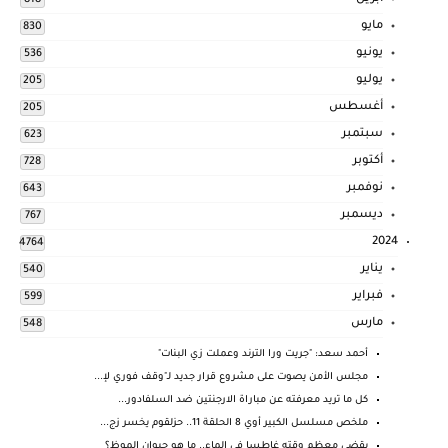
مايو
830
يونيو
536
يوليو
205
أغسطس
205
سبتمبر
623
أكتوبر
728
نوفمبر
643
ديسمبر
767
2024
4764
يناير
540
فبراير
599
مارس
548
أحمد سعد: "جريت ورا الترند وعملت زي البنات"
مجلس الأمن يصوت على مشروع قرار جديد لـ"وقف فوري لإ...
كل ما تريد معرفته عن مباراة الارجنتين ضد السلفادور...
ملخص مسلسل الكبير أوي 8 الحلقة 11.. حزلقوم يخسر زج...
يقضي معظم وقته غاطسا في الماء.. ما هو حيوان الموظ؟