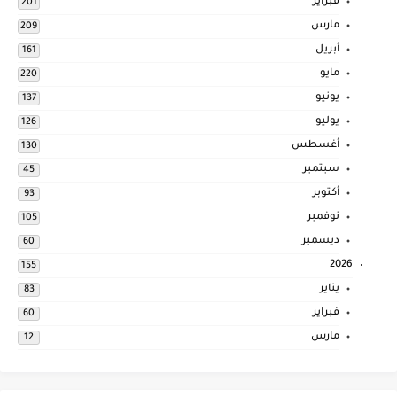
فبراير
201
مارس
209
أبريل
161
مايو
220
يونيو
137
يوليو
126
أغسطس
130
سبتمبر
45
أكتوبر
93
نوفمبر
105
ديسمبر
60
2026
155
يناير
83
فبراير
60
مارس
12