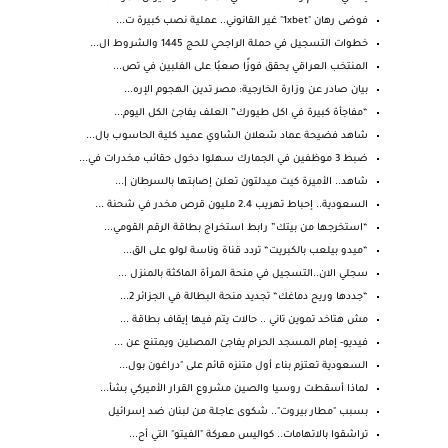
فوضى رهان "1xbet" غير القانوني.. عملية نصب كبيرة ت...
خطوات التسجيل في حملة الراجحي للحج 1445 والشروط ال...
المنتخب العراقي يحقق فوزًا صعبُا على الفلبين في تص...
بيان صادر عن وزارة الخارجية: مصر تدين الهجوم الإره...
“مفاجأة كبيرة في اكل طيورك” العلف يفاجئ الكل اليوم...
شاهد فضيحة عماد شعلان الشاوي عميد كلية الحاسوب بال...
ضبط 3 موظفين في الجمارك سهلوا دخول حقائب مخدرات في...
شاهد.. الأميرة كيت ميدلتون تعلن إصابتها بالسرطان |...
السعودية.. إحباط تهريب 2.4 مليون قرص مخدر في شحنة ...
“استخرجها من بيتك” رابط استخراج بطاقة الرقم القومي...
“ميدو بيلعب بالكبريت“ تردد قناة وناسة لولو على الق...
سجلي الان..التسجيل في منحة المرأة الماكثة بالمنزل ...
“جددها وريح دماغك“ تجديد منحة البطالة في الجزائر 2...
مش هتاخد تموين تاني .. حالات يتم فيها إيقاف بطاقة ...
فيديو- إمام المسجد الحرام يفاجئ المصلين ويمتنع عن ...
السعودية تعتزم بناء أول متنزه قائم على "دراغون بول...
لماذا أسقطت روسيا والصين مشروع القرار الأميركي بشأ...
بسبب "مطار بيروت".. شكوى عاجلة من لبنان ضد إسرائيل
تراشقوا بالاتهامات.. كواليس معركة "الفيتو" التي أح...